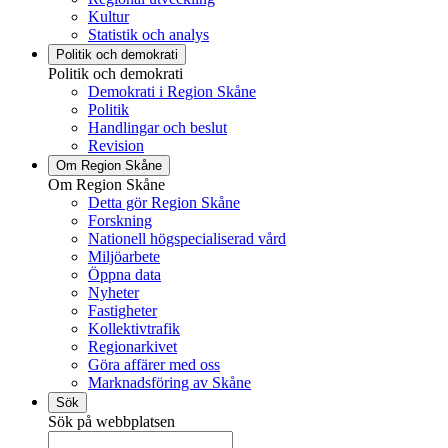
Kultur
Statistik och analys
Politik och demokrati
Politik och demokrati
Demokrati i Region Skåne
Politik
Handlingar och beslut
Revision
Om Region Skåne
Om Region Skåne
Detta gör Region Skåne
Forskning
Nationell högspecialiserad vård
Miljöarbete
Öppna data
Nyheter
Fastigheter
Kollektivtrafik
Regionarkivet
Göra affärer med oss
Marknadsföring av Skåne
Sök
Sök på webbplatsen