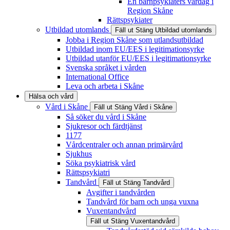
En barnpsykiaters vardag i
Region Skåne
Rättspsykiater
Utbildad utomlands
Fäll ut
Stäng
Utbildad utomlands
Jobba i Region Skåne som utlandsutbildad
Utbildad inom EU/EES i legitimationsyrke
Utbildad utanför EU/EES i legitimationsyrke
Svenska språket i vården
International Office
Leva och arbeta i Skåne
Hälsa och vård
Vård i Skåne
Fäll ut
Stäng
Vård i Skåne
Så söker du vård i Skåne
Sjukresor och färdtjänst
1177
Vårdcentraler och annan primärvård
Sjukhus
Söka psykiatrisk vård
Rättspsykiatri
Tandvård
Fäll ut
Stäng
Tandvård
Avgifter i tandvården
Tandvård för barn och unga vuxna
Vuxentandvård
Fäll ut
Stäng
Vuxentandvård