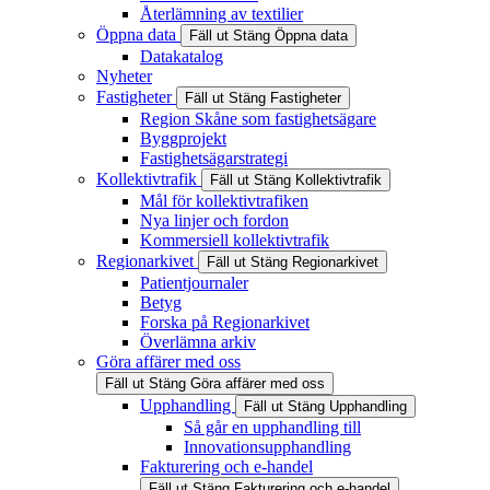
Återlämning av textilier
Öppna data
Fäll ut
Stäng
Öppna data
Datakatalog
Nyheter
Fastigheter
Fäll ut
Stäng
Fastigheter
Region Skåne som fastighetsägare
Byggprojekt
Fastighetsägarstrategi
Kollektivtrafik
Fäll ut
Stäng
Kollektivtrafik
Mål för kollektivtrafiken
Nya linjer och fordon
Kommersiell kollektivtrafik
Regionarkivet
Fäll ut
Stäng
Regionarkivet
Patientjournaler
Betyg
Forska på Regionarkivet
Överlämna arkiv
Göra affärer med oss
Fäll ut
Stäng
Göra affärer med oss
Upphandling
Fäll ut
Stäng
Upphandling
Så går en upphandling till
Innovationsupphandling
Fakturering och e-handel
Fäll ut
Stäng
Fakturering och e-handel