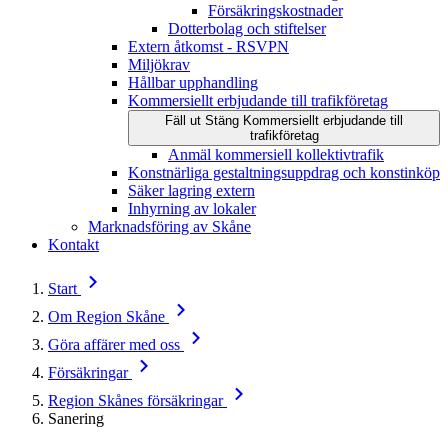
Försäkringskostnader
Dotterbolag och stiftelser
Extern åtkomst - RSVPN
Miljökrav
Hållbar upphandling
Kommersiellt erbjudande till trafikföretag
Fäll ut
Stäng
Kommersiellt erbjudande till
trafikföretag
Anmäl kommersiell kollektivtrafik
Konstnärliga gestaltningsuppdrag och konstinköp
Säker lagring extern
Inhyrning av lokaler
Marknadsföring av Skåne
Kontakt
Start
Om Region Skåne
Göra affärer med oss
Försäkringar
Region Skånes försäkringar
Sanering