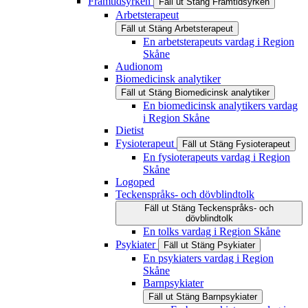
Framtidsyrken
Fäll ut
Stäng
Framtidsyrken
Arbetsterapeut
Fäll ut
Stäng
Arbetsterapeut
En arbetsterapeuts vardag i Region
Skåne
Audionom
Biomedicinsk analytiker
Fäll ut
Stäng
Biomedicinsk analytiker
En biomedicinsk analytikers vardag
i Region Skåne
Dietist
Fysioterapeut
Fäll ut
Stäng
Fysioterapeut
En fysioterapeuts vardag i Region
Skåne
Logoped
Teckenspråks- och dövblindtolk
Fäll ut
Stäng
Teckenspråks- och
dövblindtolk
En tolks vardag i Region Skåne
Psykiater
Fäll ut
Stäng
Psykiater
En psykiaters vardag i Region
Skåne
Barnpsykiater
Fäll ut
Stäng
Barnpsykiater