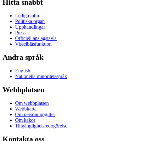
Hitta snabbt
Lediga jobb
Politiska organ
Upphandlingar
Press
Officiell anslagstavla
Visselblåsfunktion
Andra språk
English
Nationella minoritetsspråk
Webbplatsen
Om webbplatsen
Webbkarta
Om personuppgifter
Om kakor
Tillgänglighetsredogörelse
Kontakta oss