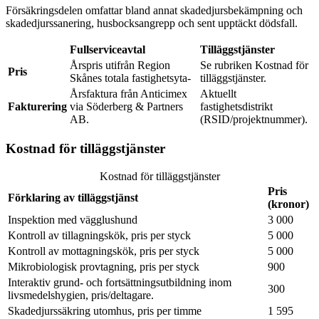
Försäkringsdelen omfattar bland annat skadedjursbekämpning och
skadedjurssanering, husbocksangrepp och sent upptäckt dödsfall.
Fullserviceavtal
Tilläggstjänster
Årspris utifrån Region
Se rubriken Kostnad för
Pris
Skånes totala fastighetsyta-
tilläggstjänster.
Årsfaktura från Anticimex
Aktuellt
Fakturering
via Söderberg & Partners
fastighetsdistrikt
AB.
(RSID/projektnummer).
Kostnad för tilläggstjänster
Kostnad för tilläggstjänster
Pris
Förklaring av tilläggstjänst
(kronor)
Inspektion med vägglushund
3 000
Kontroll av tillagningskök, pris per styck
5 000
Kontroll av mottagningskök, pris per styck
5 000
Mikrobiologisk provtagning, pris per styck
900
Interaktiv grund- och fortsättningsutbildning inom
300
livsmedelshygien, pris/deltagare.
Skadedjurssäkring utomhus, pris per timme
1 595