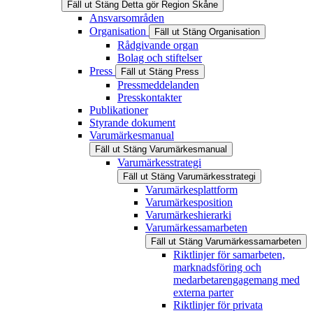
Fäll ut
Stäng
Detta gör Region Skåne
Ansvarsområden
Organisation
Fäll ut
Stäng
Organisation
Rådgivande organ
Bolag och stiftelser
Press
Fäll ut
Stäng
Press
Pressmeddelanden
Presskontakter
Publikationer
Styrande dokument
Varumärkesmanual
Fäll ut
Stäng
Varumärkesmanual
Varumärkesstrategi
Fäll ut
Stäng
Varumärkesstrategi
Varumärkesplattform
Varumärkesposition
Varumärkeshierarki
Varumärkessamarbeten
Fäll ut
Stäng
Varumärkessamarbeten
Riktlinjer för samarbeten,
marknadsföring och
medarbetarengagemang med
externa parter
Riktlinjer för privata