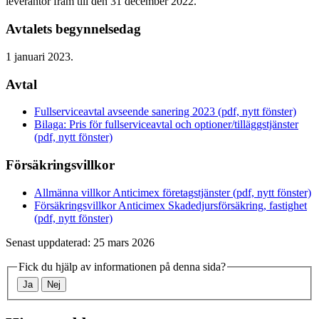
leverantör fram till den 31 december 2022.
Avtalets begynnelsedag
1 januari 2023.
Avtal
Fullserviceavtal avseende sanering 2023 (pdf, nytt fönster)
Bilaga: Pris för fullserviceavtal och optioner/tilläggstjänster
(pdf, nytt fönster)
Försäkringsvillkor
Allmänna villkor Anticimex företagstjänster (pdf, nytt fönster)
Försäkringsvillkor Anticimex Skadedjursförsäkring, fastighet
(pdf, nytt fönster)
Senast uppdaterad: 25 mars 2026
Fick du hjälp av informationen på denna sida?
Ja
Nej