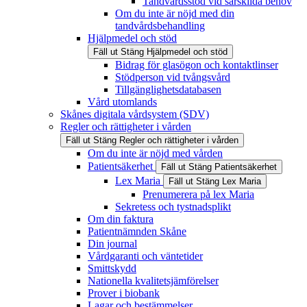
Tandvårdsstöd vid särskilda behov
Om du inte är nöjd med din
tandvårdsbehandling
Hjälpmedel och stöd
Fäll ut
Stäng
Hjälpmedel och stöd
Bidrag för glasögon och kontaktlinser
Stödperson vid tvångsvård
Tillgänglighetsdatabasen
Vård utomlands
Skånes digitala vårdsystem (SDV)
Regler och rättigheter i vården
Fäll ut
Stäng
Regler och rättigheter i vården
Om du inte är nöjd med vården
Patientsäkerhet
Fäll ut
Stäng
Patientsäkerhet
Lex Maria
Fäll ut
Stäng
Lex Maria
Prenumerera på lex Maria
Sekretess och tystnadsplikt
Om din faktura
Patientnämnden Skåne
Din journal
Vårdgaranti och väntetider
Smittskydd
Nationella kvalitetsjämförelser
Prover i biobank
Lagar och bestämmelser