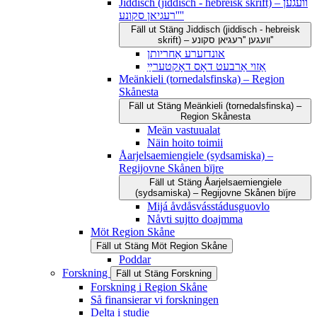
Jiddisch (jiddisch - hebreisk skrift) – וועגען
''רעגיאן סקונע''
Fäll ut
Stäng
Jiddisch (jiddisch - hebreisk
skrift) – וועגען ''רעגיאן סקונע''
אונדזערע אַחריותן
אַזוי אַרבעט דאָס דאָקטערײַ
Meänkieli (tornedalsfinska) – Region
Skånesta
Fäll ut
Stäng
Meänkieli (tornedalsfinska) –
Region Skånesta
Meän vastuualat
Näin hoito toimii
Åarjelsaemiengiele (sydsamiska) –
Regijovne Skånen bïjre
Fäll ut
Stäng
Åarjelsaemiengiele
(sydsamiska) – Regijovne Skånen bïjre
Mijá åvdåsvásstádusguovlo
Nåvti sujtto doajmma
Möt Region Skåne
Fäll ut
Stäng
Möt Region Skåne
Poddar
Forskning
Fäll ut
Stäng
Forskning
Forskning i Region Skåne
Så finansierar vi forskningen
Delta i studie