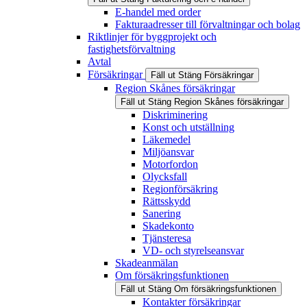
E-handel med order
Fakturaadresser till förvaltningar och bolag
Riktlinjer för byggprojekt och
fastighetsförvaltning
Avtal
Försäkringar
Fäll ut
Stäng
Försäkringar
Region Skånes försäkringar
Fäll ut
Stäng
Region Skånes försäkringar
Diskriminering
Konst och utställning
Läkemedel
Miljöansvar
Motorfordon
Olycksfall
Regionförsäkring
Rättsskydd
Sanering
Skadekonto
Tjänsteresa
VD- och styrelseansvar
Skadeanmälan
Om försäkringsfunktionen
Fäll ut
Stäng
Om försäkringsfunktionen
Kontakter försäkringar