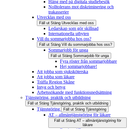
Häng med på digitala studiebesök
Nolltolerans mot diskriminering och
trakasserier
Utvecklas med oss
Fäll ut
Stäng
Utvecklas med oss
Ledarskap som gör skillnad
Internationella utbyten
Vill du sommarjobba hos oss?
Fäll ut
Stäng
Vill du sommarjobba hos oss?
Sommarjobb för unga
Fäll ut
Stäng
Sommarjobb för unga
Fyra röster från sommarjobbare
Hej sommarjobbare!
Att jobba som sjuksköterska
Att jobba som läkare
Träffa Region Skåne
Intyg och betyg
Arbetssökande med funktionsnedsättning
Tjänstgöring, praktik och utbildning
Fäll ut
Stäng
Tjänstgöring, praktik och utbildning
Tjänstgöring
Fäll ut
Stäng
Tjänstgöring
AT – allmäntjänstgöring för läkare
Fäll ut
Stäng
AT – allmäntjänstgöring för
läkare