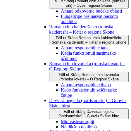
Fäll ut
Stäng
Romani čhib arlikane (romska
arli) – Ovezi regiona Skåne
Amare odgovorne bučake oblasti
Fungeriripe baš nasvalipaskoro
arakhibe
Romani chib kalderašicko (romska
kalderash) – Katar o regiona Skone
Fäll ut
Stäng
Romani chib kalderašicko
(romska kalderash) – Katar o regiona Skone
Amare responsebilne tana
Kadja funktsionuli sastimasko
ažutimos
Romani chib lovaricka (romska lovara) –
O Regioni Skåne
Fäll ut
Stäng
Romani chib lovaricka
(romska lovara) – O Regioni Skåne
Amare responsebilne thana
Kado funktsionulij saščimasko
žutipe
Davvisámegiella (nordsamiska) – Guovlu
Skåne birra
Fäll ut
Stäng
Davvisámegiella
(nordsamiska) – Guovlu Skåne birra
Min vástosuorggit
Ná dikšun doaibmá