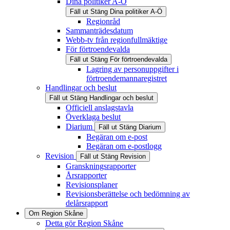
Dina politiker A-Ö
Fäll ut
Stäng
Dina politiker A-Ö
Regionråd
Sammanträdesdatum
Webb-tv från regionfullmäktige
För förtroendevalda
Fäll ut
Stäng
För förtroendevalda
Lagring av personuppgifter i
förtroendemannaregistret
Handlingar och beslut
Fäll ut
Stäng
Handlingar och beslut
Officiell anslagstavla
Överklaga beslut
Diarium
Fäll ut
Stäng
Diarium
Begäran om e-post
Begäran om e-postlogg
Revision
Fäll ut
Stäng
Revision
Granskningsrapporter
Årsrapporter
Revisionsplaner
Revisionsberättelse och bedömning av
delårsrapport
Om Region Skåne
Detta gör Region Skåne