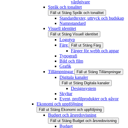
vårdgivare
Språk och tonalitet
Fäll ut
Stäng
Språk och tonalitet
Standardtexter, uttryck och budskap
Namnstandard
Visuell identitet
Fäll ut
Stäng
Visuell identitet
Logotyp
Färg
Fäll ut
Stäng
Färg
Färger för webb och appar
Typografi
Bild och film
Grafik
Tillämpningar
Fäll ut
Stäng
Tillämpningar
Digitala kanaler
Fäll ut
Stäng
Digitala kanaler
Designsystem
Skyltar
Event, profilprodukter och gåvor
Ekonomi och uppföljning
Fäll ut
Stäng
Ekonomi och uppföljning
Budget och årsredovisning
Fäll ut
Stäng
Budget och årsredovisning
Budget