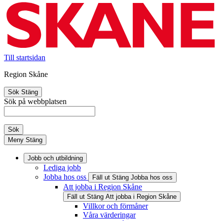
Till startsidan
Region Skåne
Sök
Stäng
Sök på webbplatsen
Sök
Meny
Stäng
Jobb och utbildning
Lediga jobb
Jobba hos oss
Fäll ut
Stäng
Jobba hos oss
Att jobba i Region Skåne
Fäll ut
Stäng
Att jobba i Region Skåne
Villkor och förmåner
Våra värderingar