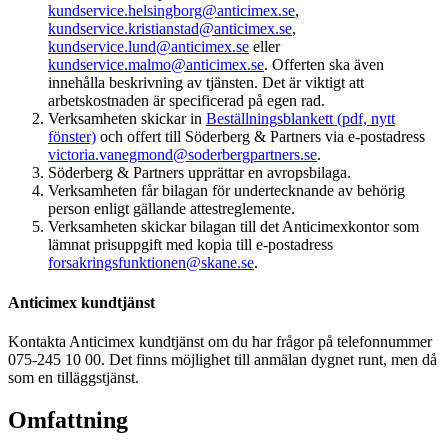
kundservice.helsingborg@anticimex.se
,
kundservice.kristianstad@anticimex.se
,
kundservice.lund@anticimex.se
eller
kundservice.malmo@anticimex.se
. Offerten ska även
innehålla beskrivning av tjänsten. Det är viktigt att
arbetskostnaden är specificerad på egen rad.
Verksamheten skickar in
Beställningsblankett (pdf, nytt
fönster)
och offert till Söderberg & Partners via e-postadress
victoria.vanegmond@soderbergpartners.se
.
Söderberg & Partners upprättar en avropsbilaga.
Verksamheten får bilagan för undertecknande av behörig
person enligt gällande attestreglemente.
Verksamheten skickar bilagan till det Anticimexkontor som
lämnat prisuppgift med kopia till e-postadress
forsakringsfunktionen@skane.se
.
Anticimex kundtjänst
Kontakta Anticimex kundtjänst om du har frågor på telefonnummer
075-245 10 00. Det finns möjlighet till anmälan dygnet runt, men då
som en tilläggstjänst.
Omfattning