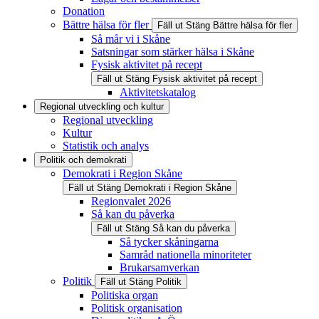
Donation
Bättre hälsa för fler
Fäll ut
Stäng
Bättre hälsa för fler
Så mår vi i Skåne
Satsningar som stärker hälsa i Skåne
Fysisk aktivitet på recept
Fäll ut
Stäng
Fysisk aktivitet på recept
Aktivitetskatalog
Regional utveckling och kultur
Regional utveckling
Kultur
Statistik och analys
Politik och demokrati
Demokrati i Region Skåne
Fäll ut
Stäng
Demokrati i Region Skåne
Regionvalet 2026
Så kan du påverka
Fäll ut
Stäng
Så kan du påverka
Så tycker skåningarna
Samråd nationella minoriteter
Brukarsamverkan
Politik
Fäll ut
Stäng
Politik
Politiska organ
Politisk organisation