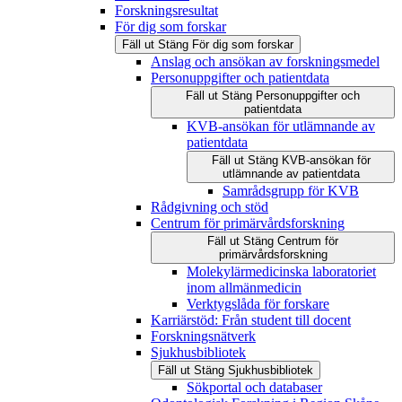
Forskningsresultat
För dig som forskar
Fäll ut
Stäng
För dig som forskar
Anslag och ansökan av forskningsmedel
Personuppgifter och patientdata
Fäll ut
Stäng
Personuppgifter och
patientdata
KVB-ansökan för utlämnande av
patientdata
Fäll ut
Stäng
KVB-ansökan för
utlämnande av patientdata
Samrådsgrupp för KVB
Rådgivning och stöd
Centrum för primärvårdsforskning
Fäll ut
Stäng
Centrum för
primärvårdsforskning
Molekylärmedicinska laboratoriet
inom allmänmedicin
Verktygslåda för forskare
Karriärstöd: Från student till docent
Forskningsnätverk
Sjukhusbibliotek
Fäll ut
Stäng
Sjukhusbibliotek
Sökportal och databaser