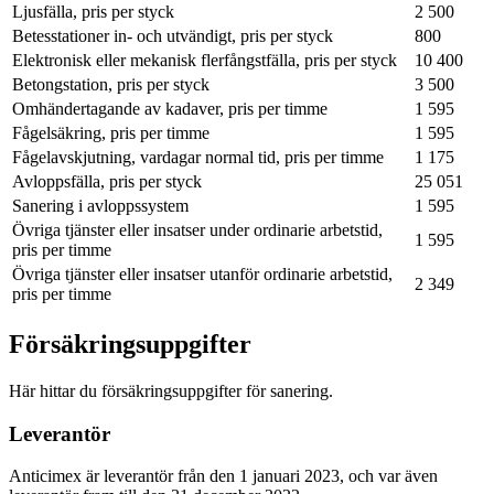
Ljusfälla, pris per styck
2 500
Betesstationer in- och utvändigt, pris per styck
800
Elektronisk eller mekanisk flerfångstfälla, pris per styck
10 400
Betongstation, pris per styck
3 500
Omhändertagande av kadaver, pris per timme
1 595
Fågelsäkring, pris per timme
1 595
Fågelavskjutning, vardagar normal tid, pris per timme
1 175
Avloppsfälla, pris per styck
25 051
Sanering i avloppssystem
1 595
Övriga tjänster eller insatser under ordinarie arbetstid,
1 595
pris per timme
Övriga tjänster eller insatser utanför ordinarie arbetstid,
2 349
pris per timme
Försäkringsuppgifter
Här hittar du försäkringsuppgifter för sanering.
Leverantör
Anticimex är leverantör från den 1 januari 2023, och var även