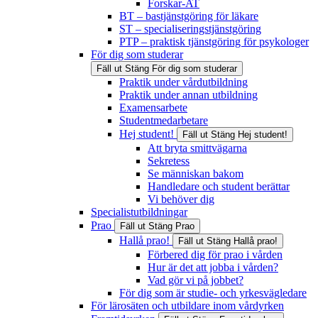
Forskar-AT
BT – bastjänstgöring för läkare
ST – specialiseringstjänstgöring
PTP – praktisk tjänstgöring för psykologer
För dig som studerar
Fäll ut
Stäng
För dig som studerar
Praktik under vårdutbildning
Praktik under annan utbildning
Examensarbete
Studentmedarbetare
Hej student!
Fäll ut
Stäng
Hej student!
Att bryta smittvägarna
Sekretess
Se människan bakom
Handledare och student berättar
Vi behöver dig
Specialistutbildningar
Prao
Fäll ut
Stäng
Prao
Hallå prao!
Fäll ut
Stäng
Hallå prao!
Förbered dig för prao i vården
Hur är det att jobba i vården?
Vad gör vi på jobbet?
För dig som är studie- och yrkesvägledare
För lärosäten och utbildare inom vårdyrken