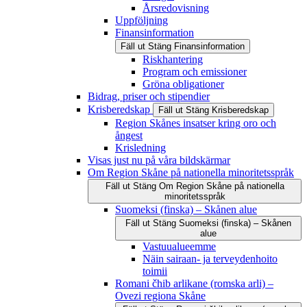
Årsredovisning
Uppföljning
Finansinformation
Fäll ut
Stäng
Finansinformation
Riskhantering
Program och emissioner
Gröna obligationer
Bidrag, priser och stipendier
Krisberedskap
Fäll ut
Stäng
Krisberedskap
Region Skånes insatser kring oro och
ångest
Krisledning
Visas just nu på våra bildskärmar
Om Region Skåne på nationella minoritetsspråk
Fäll ut
Stäng
Om Region Skåne på nationella
minoritetsspråk
Suomeksi (finska) – Skånen alue
Fäll ut
Stäng
Suomeksi (finska) – Skånen
alue
Vastuualueemme
Näin sairaan- ja terveydenhoito
toimii
Romani čhib arlikane (romska arli) –
Ovezi regiona Skåne