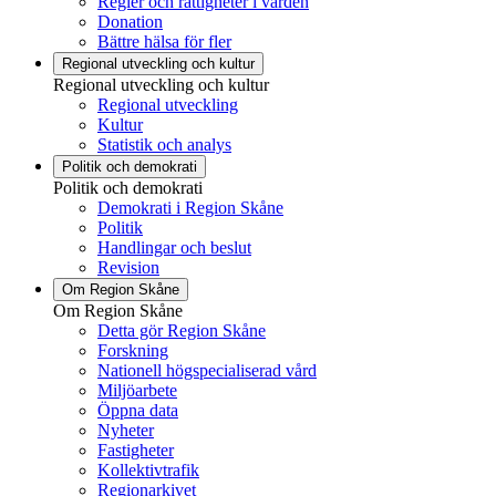
Regler och rättigheter i vården
Donation
Bättre hälsa för fler
Regional utveckling och kultur
Regional utveckling och kultur
Regional utveckling
Kultur
Statistik och analys
Politik och demokrati
Politik och demokrati
Demokrati i Region Skåne
Politik
Handlingar och beslut
Revision
Om Region Skåne
Om Region Skåne
Detta gör Region Skåne
Forskning
Nationell högspecialiserad vård
Miljöarbete
Öppna data
Nyheter
Fastigheter
Kollektivtrafik
Regionarkivet