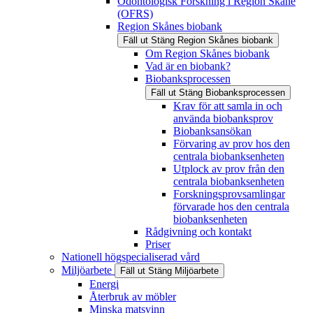
Odontologisk Forskning i Region Skåne
(OFRS)
Region Skånes biobank
Fäll ut
Stäng
Region Skånes biobank
Om Region Skånes biobank
Vad är en biobank?
Biobanksprocessen
Fäll ut
Stäng
Biobanksprocessen
Krav för att samla in och
använda biobanksprov
Biobanksansökan
Förvaring av prov hos den
centrala biobanksenheten
Utplock av prov från den
centrala biobanksenheten
Forskningsprovsamlingar
förvarade hos den centrala
biobanksenheten
Rådgivning och kontakt
Priser
Nationell högspecialiserad vård
Miljöarbete
Fäll ut
Stäng
Miljöarbete
Energi
Återbruk av möbler
Minska matsvinn