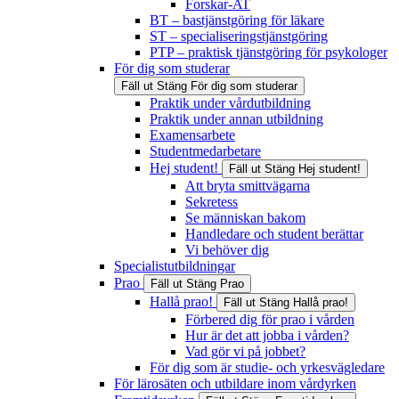
Forskar-AT
BT – bastjänstgöring för läkare
ST – specialiseringstjänstgöring
PTP – praktisk tjänstgöring för psykologer
För dig som studerar
Fäll ut
Stäng
För dig som studerar
Praktik under vårdutbildning
Praktik under annan utbildning
Examensarbete
Studentmedarbetare
Hej student!
Fäll ut
Stäng
Hej student!
Att bryta smittvägarna
Sekretess
Se människan bakom
Handledare och student berättar
Vi behöver dig
Specialistutbildningar
Prao
Fäll ut
Stäng
Prao
Hallå prao!
Fäll ut
Stäng
Hallå prao!
Förbered dig för prao i vården
Hur är det att jobba i vården?
Vad gör vi på jobbet?
För dig som är studie- och yrkesvägledare
För lärosäten och utbildare inom vårdyrken