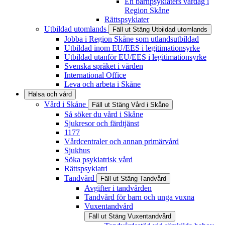
En barnpsykiaters vardag i
Region Skåne
Rättspsykiater
Utbildad utomlands
Fäll ut
Stäng
Utbildad utomlands
Jobba i Region Skåne som utlandsutbildad
Utbildad inom EU/EES i legitimationsyrke
Utbildad utanför EU/EES i legitimationsyrke
Svenska språket i vården
International Office
Leva och arbeta i Skåne
Hälsa och vård
Vård i Skåne
Fäll ut
Stäng
Vård i Skåne
Så söker du vård i Skåne
Sjukresor och färdtjänst
1177
Vårdcentraler och annan primärvård
Sjukhus
Söka psykiatrisk vård
Rättspsykiatri
Tandvård
Fäll ut
Stäng
Tandvård
Avgifter i tandvården
Tandvård för barn och unga vuxna
Vuxentandvård
Fäll ut
Stäng
Vuxentandvård