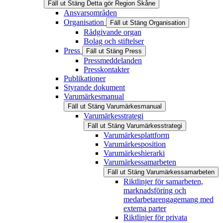
Fäll ut
Stäng
Detta gör Region Skåne
Ansvarsområden
Organisation
Fäll ut
Stäng
Organisation
Rådgivande organ
Bolag och stiftelser
Press
Fäll ut
Stäng
Press
Pressmeddelanden
Presskontakter
Publikationer
Styrande dokument
Varumärkesmanual
Fäll ut
Stäng
Varumärkesmanual
Varumärkesstrategi
Fäll ut
Stäng
Varumärkesstrategi
Varumärkesplattform
Varumärkesposition
Varumärkeshierarki
Varumärkessamarbeten
Fäll ut
Stäng
Varumärkessamarbeten
Riktlinjer för samarbeten,
marknadsföring och
medarbetarengagemang med
externa parter
Riktlinjer för privata