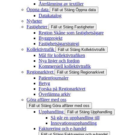
Återlämning av textilier
Öppna data
Fäll ut
Stäng
Öppna data
Datakatalog
Nyheter
Fastigheter
Fäll ut
Stäng
Fastigheter
Region Skåne som fastighetsägare
Byggprojekt
Fastighetsägarstrategi
Kollektivtrafik
Fäll ut
Stäng
Kollektivtrafik
Mål för kollektivtrafiken
Nya linjer och fordon
Kommersiell kollektivtrafik
Regionarkivet
Fäll ut
Stäng
Regionarkivet
Patientjournaler
Betyg
Forska på Regionarkivet
Överlämna arkiv
Göra affärer med oss
Fäll ut
Stäng
Göra affärer med oss
Upphandling
Fäll ut
Stäng
Upphandling
Så går en upphandling till
Innovationsupphandling
Fakturering och e-handel
Fäll ut
Stäng
Fakturering och e-handel