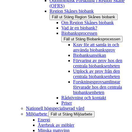
Odontologisk Forskning i Region Skåne
(OFRS)
Region Skånes biobank
Fäll ut
Stäng
Region Skånes biobank
Om Region Skånes biobank
Vad är en biobank?
Biobanksprocessen
Fäll ut
Stäng
Biobanksprocessen
Krav för att samla in och
använda biobanksprov
Biobanksansökan
Förvaring av prov hos den
centrala biobanksenheten
Utplock av prov från den
centrala biobanksenheten
Forskningsprovsamlingar
förvarade hos den centrala
biobanksenheten
Rådgivning och kontakt
Priser
Nationell högspecialiserad vård
Miljöarbete
Fäll ut
Stäng
Miljöarbete
Energi
Återbruk av möbler
Minska matsvinn