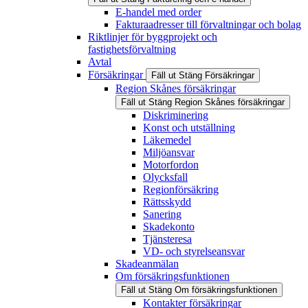
E-handel med order
Fakturaadresser till förvaltningar och bolag
Riktlinjer för byggprojekt och
fastighetsförvaltning
Avtal
Försäkringar
Fäll ut
Stäng
Försäkringar
Region Skånes försäkringar
Fäll ut
Stäng
Region Skånes försäkringar
Diskriminering
Konst och utställning
Läkemedel
Miljöansvar
Motorfordon
Olycksfall
Regionförsäkring
Rättsskydd
Sanering
Skadekonto
Tjänsteresa
VD- och styrelseansvar
Skadeanmälan
Om försäkringsfunktionen
Fäll ut
Stäng
Om försäkringsfunktionen
Kontakter försäkringar