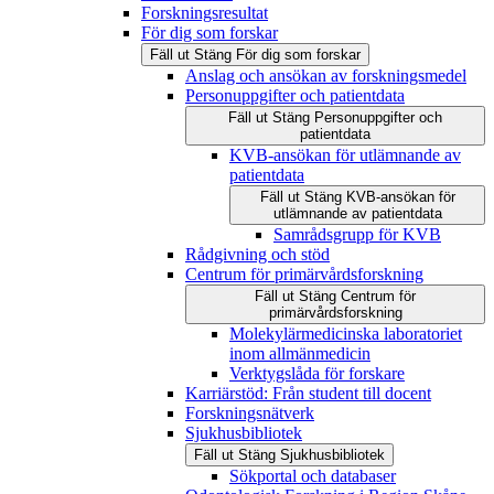
Forskningsresultat
För dig som forskar
Fäll ut
Stäng
För dig som forskar
Anslag och ansökan av forskningsmedel
Personuppgifter och patientdata
Fäll ut
Stäng
Personuppgifter och
patientdata
KVB-ansökan för utlämnande av
patientdata
Fäll ut
Stäng
KVB-ansökan för
utlämnande av patientdata
Samrådsgrupp för KVB
Rådgivning och stöd
Centrum för primärvårdsforskning
Fäll ut
Stäng
Centrum för
primärvårdsforskning
Molekylärmedicinska laboratoriet
inom allmänmedicin
Verktygslåda för forskare
Karriärstöd: Från student till docent
Forskningsnätverk
Sjukhusbibliotek
Fäll ut
Stäng
Sjukhusbibliotek
Sökportal och databaser