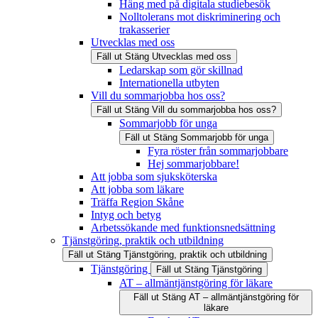
Häng med på digitala studiebesök
Nolltolerans mot diskriminering och
trakasserier
Utvecklas med oss
Fäll ut
Stäng
Utvecklas med oss
Ledarskap som gör skillnad
Internationella utbyten
Vill du sommarjobba hos oss?
Fäll ut
Stäng
Vill du sommarjobba hos oss?
Sommarjobb för unga
Fäll ut
Stäng
Sommarjobb för unga
Fyra röster från sommarjobbare
Hej sommarjobbare!
Att jobba som sjuksköterska
Att jobba som läkare
Träffa Region Skåne
Intyg och betyg
Arbetssökande med funktionsnedsättning
Tjänstgöring, praktik och utbildning
Fäll ut
Stäng
Tjänstgöring, praktik och utbildning
Tjänstgöring
Fäll ut
Stäng
Tjänstgöring
AT – allmäntjänstgöring för läkare
Fäll ut
Stäng
AT – allmäntjänstgöring för
läkare