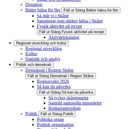
Donation
Bättre hälsa för fler
Fäll ut
Stäng
Bättre hälsa för fler
Så mår vi i Skåne
Satsningar som stärker hälsa i Skåne
Fysisk aktivitet på recept
Fäll ut
Stäng
Fysisk aktivitet på recept
Aktivitetskatalog
Regional utveckling och kultur
Regional utveckling
Kultur
Statistik och analys
Politik och demokrati
Demokrati i Region Skåne
Fäll ut
Stäng
Demokrati i Region Skåne
Regionvalet 2026
Så kan du påverka
Fäll ut
Stäng
Så kan du påverka
Så tycker skåningarna
Samråd nationella minoriteter
Brukarsamverkan
Politik
Fäll ut
Stäng
Politik
Politiska organ
Politisk organisation