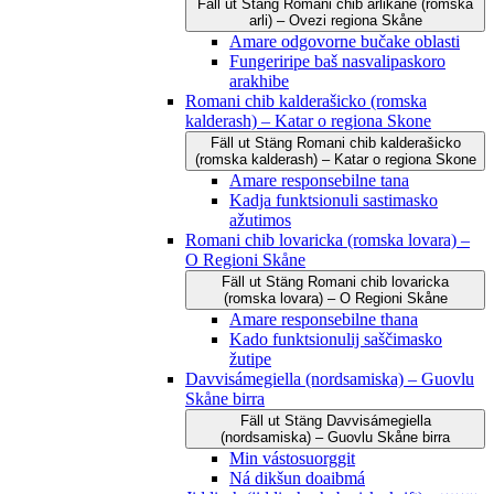
Fäll ut
Stäng
Romani čhib arlikane (romska
arli) – Ovezi regiona Skåne
Amare odgovorne bučake oblasti
Fungeriripe baš nasvalipaskoro
arakhibe
Romani chib kalderašicko (romska
kalderash) – Katar o regiona Skone
Fäll ut
Stäng
Romani chib kalderašicko
(romska kalderash) – Katar o regiona Skone
Amare responsebilne tana
Kadja funktsionuli sastimasko
ažutimos
Romani chib lovaricka (romska lovara) –
O Regioni Skåne
Fäll ut
Stäng
Romani chib lovaricka
(romska lovara) – O Regioni Skåne
Amare responsebilne thana
Kado funktsionulij saščimasko
žutipe
Davvisámegiella (nordsamiska) – Guovlu
Skåne birra
Fäll ut
Stäng
Davvisámegiella
(nordsamiska) – Guovlu Skåne birra
Min vástosuorggit
Ná dikšun doaibmá