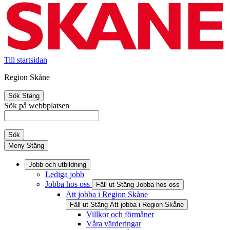
Till startsidan
Region Skåne
Sök
Stäng
Sök på webbplatsen
Sök
Meny
Stäng
Jobb och utbildning
Lediga jobb
Jobba hos oss
Fäll ut
Stäng
Jobba hos oss
Att jobba i Region Skåne
Fäll ut
Stäng
Att jobba i Region Skåne
Villkor och förmåner
Våra värderingar