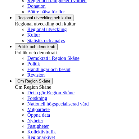
Regler och rättigheter i vården
Donation
Bättre hälsa för fler
Regional utveckling och kultur
Regional utveckling och kultur
Regional utveckling
Kultur
Statistik och analys
Politik och demokrati
Politik och demokrati
Demokrati i Region Skåne
Politik
Handlingar och beslut
Revision
Om Region Skåne
Om Region Skåne
Detta gör Region Skåne
Forskning
Nationell högspecialiserad vård
Miljöarbete
Öppna data
Nyheter
Fastigheter
Kollektivtrafik
Regionarkivet