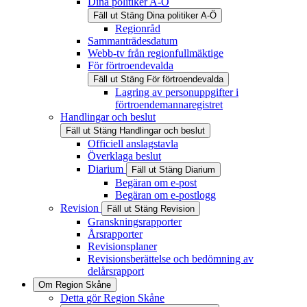
Dina politiker A-Ö
Fäll ut
Stäng
Dina politiker A-Ö
Regionråd
Sammanträdesdatum
Webb-tv från regionfullmäktige
För förtroendevalda
Fäll ut
Stäng
För förtroendevalda
Lagring av personuppgifter i
förtroendemannaregistret
Handlingar och beslut
Fäll ut
Stäng
Handlingar och beslut
Officiell anslagstavla
Överklaga beslut
Diarium
Fäll ut
Stäng
Diarium
Begäran om e-post
Begäran om e-postlogg
Revision
Fäll ut
Stäng
Revision
Granskningsrapporter
Årsrapporter
Revisionsplaner
Revisionsberättelse och bedömning av
delårsrapport
Om Region Skåne
Detta gör Region Skåne