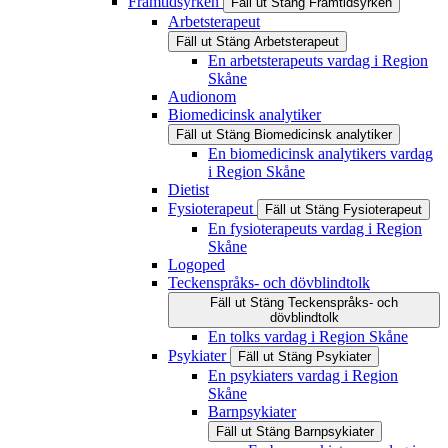
Framtidsyrken
Fäll ut
Stäng
Framtidsyrken
Arbetsterapeut
Fäll ut
Stäng
Arbetsterapeut
En arbetsterapeuts vardag i Region
Skåne
Audionom
Biomedicinsk analytiker
Fäll ut
Stäng
Biomedicinsk analytiker
En biomedicinsk analytikers vardag
i Region Skåne
Dietist
Fysioterapeut
Fäll ut
Stäng
Fysioterapeut
En fysioterapeuts vardag i Region
Skåne
Logoped
Teckenspråks- och dövblindtolk
Fäll ut
Stäng
Teckenspråks- och
dövblindtolk
En tolks vardag i Region Skåne
Psykiater
Fäll ut
Stäng
Psykiater
En psykiaters vardag i Region
Skåne
Barnpsykiater
Fäll ut
Stäng
Barnpsykiater