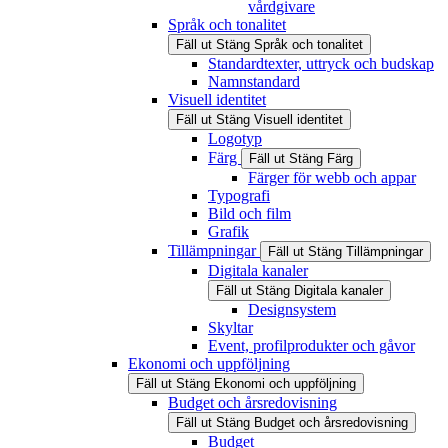
vårdgivare
Språk och tonalitet
Fäll ut
Stäng
Språk och tonalitet
Standardtexter, uttryck och budskap
Namnstandard
Visuell identitet
Fäll ut
Stäng
Visuell identitet
Logotyp
Färg
Fäll ut
Stäng
Färg
Färger för webb och appar
Typografi
Bild och film
Grafik
Tillämpningar
Fäll ut
Stäng
Tillämpningar
Digitala kanaler
Fäll ut
Stäng
Digitala kanaler
Designsystem
Skyltar
Event, profilprodukter och gåvor
Ekonomi och uppföljning
Fäll ut
Stäng
Ekonomi och uppföljning
Budget och årsredovisning
Fäll ut
Stäng
Budget och årsredovisning
Budget