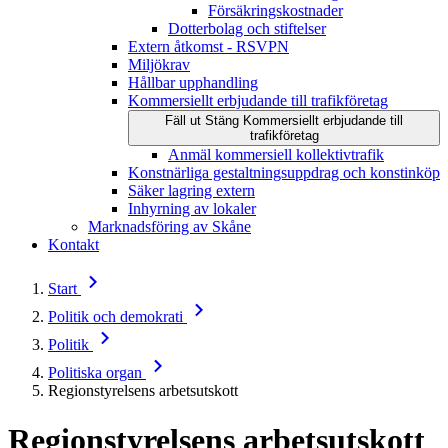
Försäkringskostnader
Dotterbolag och stiftelser
Extern åtkomst - RSVPN
Miljökrav
Hållbar upphandling
Kommersiellt erbjudande till trafikföretag
Fäll ut
Stäng
Kommersiellt erbjudande till
trafikföretag
Anmäl kommersiell kollektivtrafik
Konstnärliga gestaltningsuppdrag och konstinköp
Säker lagring extern
Inhyrning av lokaler
Marknadsföring av Skåne
Kontakt
Start
Politik och demokrati
Politik
Politiska organ
Regionstyrelsens arbetsutskott
Regionstyrelsens arbetsutskott