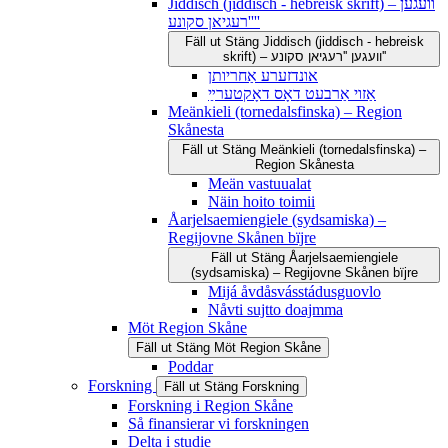
Jiddisch (jiddisch - hebreisk skrift) – וועגען
''רעגיאן סקונע''
Fäll ut
Stäng
Jiddisch (jiddisch - hebreisk
skrift) – וועגען ''רעגיאן סקונע''
אונדזערע אַחריותן
אַזוי אַרבעט דאָס דאָקטערײַ
Meänkieli (tornedalsfinska) – Region
Skånesta
Fäll ut
Stäng
Meänkieli (tornedalsfinska) –
Region Skånesta
Meän vastuualat
Näin hoito toimii
Åarjelsaemiengiele (sydsamiska) –
Regijovne Skånen bïjre
Fäll ut
Stäng
Åarjelsaemiengiele
(sydsamiska) – Regijovne Skånen bïjre
Mijá åvdåsvásstádusguovlo
Nåvti sujtto doajmma
Möt Region Skåne
Fäll ut
Stäng
Möt Region Skåne
Poddar
Forskning
Fäll ut
Stäng
Forskning
Forskning i Region Skåne
Så finansierar vi forskningen
Delta i studie