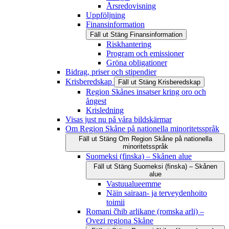
Årsredovisning
Uppföljning
Finansinformation
Fäll ut
Stäng
Finansinformation
Riskhantering
Program och emissioner
Gröna obligationer
Bidrag, priser och stipendier
Krisberedskap
Fäll ut
Stäng
Krisberedskap
Region Skånes insatser kring oro och
ångest
Krisledning
Visas just nu på våra bildskärmar
Om Region Skåne på nationella minoritetsspråk
Fäll ut
Stäng
Om Region Skåne på nationella
minoritetsspråk
Suomeksi (finska) – Skånen alue
Fäll ut
Stäng
Suomeksi (finska) – Skånen
alue
Vastuualueemme
Näin sairaan- ja terveydenhoito
toimii
Romani čhib arlikane (romska arli) –
Ovezi regiona Skåne