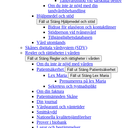
Tandvårdsstöd vid särskilda behov
Om du inte är nöjd med din
tandvårdsbehandling
Hjälpmedel och stöd
Fäll ut
Stäng
Hjälpmedel och stöd
Bidrag för glasögon och kontaktlinser
Stödperson vid tvångsvård
Tillgänglighetsdatabasen
Vård utomlands
Skånes digitala vårdsystem (SDV)
Regler och rättigheter i vården
Fäll ut
Stäng
Regler och rättigheter i vården
Om du inte är nöjd med vården
Patientsäkerhet
Fäll ut
Stäng
Patientsäkerhet
Lex Maria
Fäll ut
Stäng
Lex Maria
Prenumerera på lex Maria
Sekretess och tystnadsplikt
Om din faktura
Patientnämnden Skåne
Din journal
Vårdgaranti och väntetider
Smittskydd
Nationella kvalitetsjämförelser
Prover i biobank
Lagar och bestämmelser