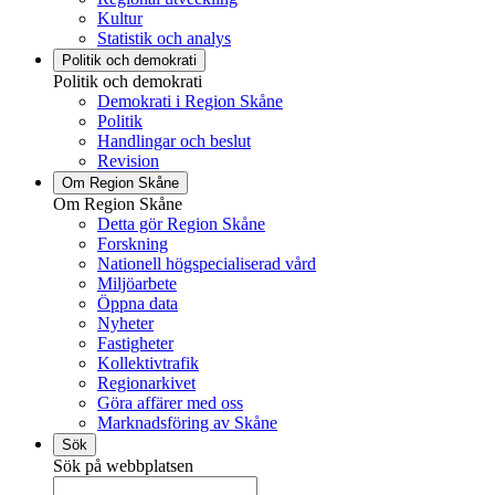
Kultur
Statistik och analys
Politik och demokrati
Politik och demokrati
Demokrati i Region Skåne
Politik
Handlingar och beslut
Revision
Om Region Skåne
Om Region Skåne
Detta gör Region Skåne
Forskning
Nationell högspecialiserad vård
Miljöarbete
Öppna data
Nyheter
Fastigheter
Kollektivtrafik
Regionarkivet
Göra affärer med oss
Marknadsföring av Skåne
Sök
Sök på webbplatsen