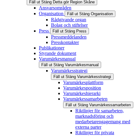
Fäll ut
Stäng
Detta gör Region Skåne
Ansvarsområden
Organisation
Fäll ut
Stäng
Organisation
Rådgivande organ
Bolag och stiftelser
Press
Fäll ut
Stäng
Press
Pressmeddelanden
Presskontakter
Publikationer
Styrande dokument
Varumärkesmanual
Fäll ut
Stäng
Varumärkesmanual
Varumärkesstrategi
Fäll ut
Stäng
Varumärkesstrategi
Varumärkesplattform
Varumärkesposition
Varumärkeshierarki
Varumärkessamarbeten
Fäll ut
Stäng
Varumärkessamarbeten
Riktlinjer för samarbeten,
marknadsföring och
medarbetarengagemang med
externa parter
Riktlinjer för privata