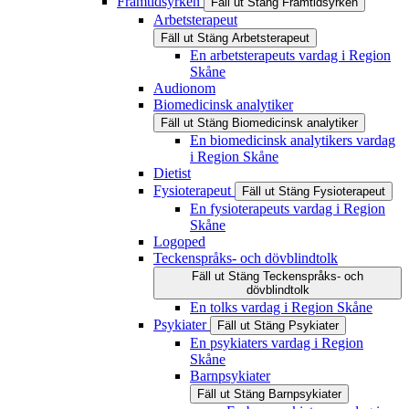
Framtidsyrken
Fäll ut
Stäng
Framtidsyrken
Arbetsterapeut
Fäll ut
Stäng
Arbetsterapeut
En arbetsterapeuts vardag i Region
Skåne
Audionom
Biomedicinsk analytiker
Fäll ut
Stäng
Biomedicinsk analytiker
En biomedicinsk analytikers vardag
i Region Skåne
Dietist
Fysioterapeut
Fäll ut
Stäng
Fysioterapeut
En fysioterapeuts vardag i Region
Skåne
Logoped
Teckenspråks- och dövblindtolk
Fäll ut
Stäng
Teckenspråks- och
dövblindtolk
En tolks vardag i Region Skåne
Psykiater
Fäll ut
Stäng
Psykiater
En psykiaters vardag i Region
Skåne
Barnpsykiater
Fäll ut
Stäng
Barnpsykiater