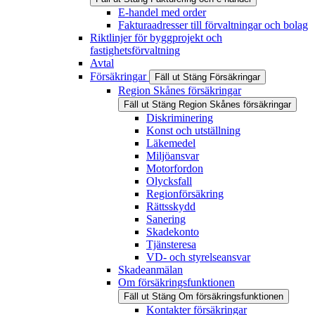
E-handel med order
Fakturaadresser till förvaltningar och bolag
Riktlinjer för byggprojekt och
fastighetsförvaltning
Avtal
Försäkringar
Fäll ut
Stäng
Försäkringar
Region Skånes försäkringar
Fäll ut
Stäng
Region Skånes försäkringar
Diskriminering
Konst och utställning
Läkemedel
Miljöansvar
Motorfordon
Olycksfall
Regionförsäkring
Rättsskydd
Sanering
Skadekonto
Tjänsteresa
VD- och styrelseansvar
Skadeanmälan
Om försäkringsfunktionen
Fäll ut
Stäng
Om försäkringsfunktionen
Kontakter försäkringar