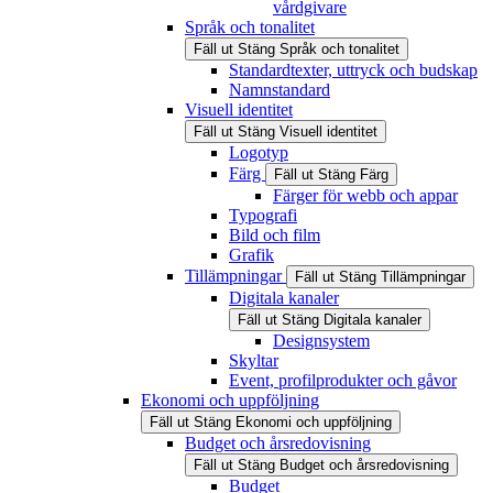
vårdgivare
Språk och tonalitet
Fäll ut
Stäng
Språk och tonalitet
Standardtexter, uttryck och budskap
Namnstandard
Visuell identitet
Fäll ut
Stäng
Visuell identitet
Logotyp
Färg
Fäll ut
Stäng
Färg
Färger för webb och appar
Typografi
Bild och film
Grafik
Tillämpningar
Fäll ut
Stäng
Tillämpningar
Digitala kanaler
Fäll ut
Stäng
Digitala kanaler
Designsystem
Skyltar
Event, profilprodukter och gåvor
Ekonomi och uppföljning
Fäll ut
Stäng
Ekonomi och uppföljning
Budget och årsredovisning
Fäll ut
Stäng
Budget och årsredovisning
Budget