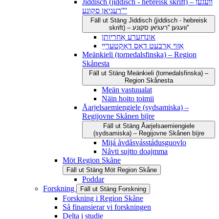
Jiddisch (jiddisch - hebreisk skrift) – וועגען
''רעגיאן סקונע''
Fäll ut
Stäng
Jiddisch (jiddisch - hebreisk
skrift) – וועגען ''רעגיאן סקונע''
אונדזערע אַחריותן
אַזוי אַרבעט דאָס דאָקטערײַ
Meänkieli (tornedalsfinska) – Region
Skånesta
Fäll ut
Stäng
Meänkieli (tornedalsfinska) –
Region Skånesta
Meän vastuualat
Näin hoito toimii
Åarjelsaemiengiele (sydsamiska) –
Regijovne Skånen bïjre
Fäll ut
Stäng
Åarjelsaemiengiele
(sydsamiska) – Regijovne Skånen bïjre
Mijá åvdåsvásstádusguovlo
Nåvti sujtto doajmma
Möt Region Skåne
Fäll ut
Stäng
Möt Region Skåne
Poddar
Forskning
Fäll ut
Stäng
Forskning
Forskning i Region Skåne
Så finansierar vi forskningen
Delta i studie