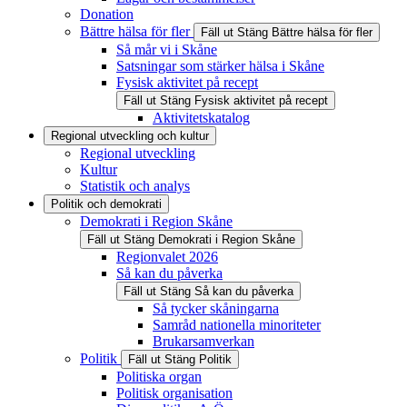
Donation
Bättre hälsa för fler
Fäll ut
Stäng
Bättre hälsa för fler
Så mår vi i Skåne
Satsningar som stärker hälsa i Skåne
Fysisk aktivitet på recept
Fäll ut
Stäng
Fysisk aktivitet på recept
Aktivitetskatalog
Regional utveckling och kultur
Regional utveckling
Kultur
Statistik och analys
Politik och demokrati
Demokrati i Region Skåne
Fäll ut
Stäng
Demokrati i Region Skåne
Regionvalet 2026
Så kan du påverka
Fäll ut
Stäng
Så kan du påverka
Så tycker skåningarna
Samråd nationella minoriteter
Brukarsamverkan
Politik
Fäll ut
Stäng
Politik
Politiska organ
Politisk organisation