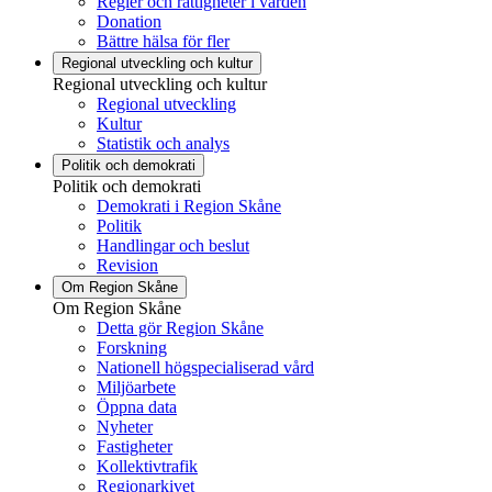
Regler och rättigheter i vården
Donation
Bättre hälsa för fler
Regional utveckling och kultur
Regional utveckling och kultur
Regional utveckling
Kultur
Statistik och analys
Politik och demokrati
Politik och demokrati
Demokrati i Region Skåne
Politik
Handlingar och beslut
Revision
Om Region Skåne
Om Region Skåne
Detta gör Region Skåne
Forskning
Nationell högspecialiserad vård
Miljöarbete
Öppna data
Nyheter
Fastigheter
Kollektivtrafik
Regionarkivet