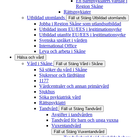
En barnpsykiaters vardag i
Region Skåne
Rättspsykiater
Utbildad utomlands
Fäll ut
Stäng
Utbildad utomlands
Jobba i Region Skåne som utlandsutbildad
Utbildad inom EU/EES i legitimationsyrke
Utbildad utanför EU/EES i legitimationsyrke
Svenska språket i vården
International Office
Leva och arbeta i Skåne
Hälsa och vård
Vård i Skåne
Fäll ut
Stäng
Vård i Skåne
Så söker du vård i Skåne
Sjukresor och färdtjänst
1177
Vårdcentraler och annan primärvård
Sjukhus
Söka psykiatrisk vård
Rättspsykiatri
Tandvård
Fäll ut
Stäng
Tandvård
Avgifter i tandvården
Tandvård för barn och unga vuxna
Vuxentandvård
Fäll ut
Stäng
Vuxentandvård