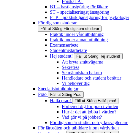
Forskar-AT
BT – bastjänstgöring för läkare
ST – specialiseringstjänstgöring
PTP – praktisk tjänstgöring för psykologer
För dig som studerar
Fäll ut
Stäng
För dig som studerar
Praktik under vårdutbildning
Praktik under annan utbildning
Examensarbete
Studentmedarbetare
Hej student!
Fäll ut
Stäng
Hej student!
Att bryta smittvägarna
Sekretess
Se människan bakom
Handledare och student berättar
Vi behöver dig
Specialistutbildningar
Prao
Fäll ut
Stäng
Prao
Hallå prao!
Fäll ut
Stäng
Hallå prao!
Förbered dig för prao i vården
Hur är det att jobba i vården?
Vad gör vi på jobbet?
För dig som är studie- och yrkesvägledare
För lärosäten och utbildare inom vårdyrken