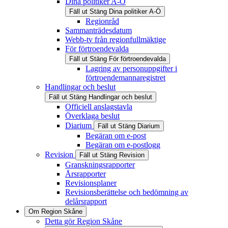
Dina politiker A-Ö
Fäll ut
Stäng
Dina politiker A-Ö
Regionråd
Sammanträdesdatum
Webb-tv från regionfullmäktige
För förtroendevalda
Fäll ut
Stäng
För förtroendevalda
Lagring av personuppgifter i
förtroendemannaregistret
Handlingar och beslut
Fäll ut
Stäng
Handlingar och beslut
Officiell anslagstavla
Överklaga beslut
Diarium
Fäll ut
Stäng
Diarium
Begäran om e-post
Begäran om e-postlogg
Revision
Fäll ut
Stäng
Revision
Granskningsrapporter
Årsrapporter
Revisionsplaner
Revisionsberättelse och bedömning av
delårsrapport
Om Region Skåne
Detta gör Region Skåne