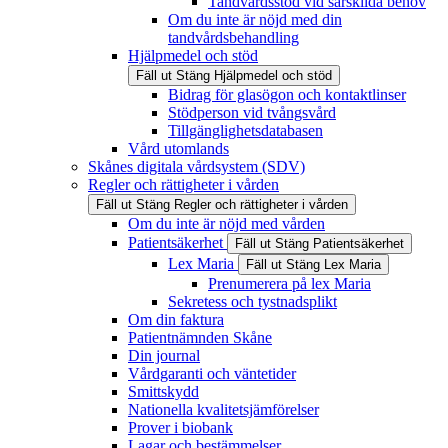
Tandvårdsstöd vid särskilda behov
Om du inte är nöjd med din
tandvårdsbehandling
Hjälpmedel och stöd
Fäll ut
Stäng
Hjälpmedel och stöd
Bidrag för glasögon och kontaktlinser
Stödperson vid tvångsvård
Tillgänglighetsdatabasen
Vård utomlands
Skånes digitala vårdsystem (SDV)
Regler och rättigheter i vården
Fäll ut
Stäng
Regler och rättigheter i vården
Om du inte är nöjd med vården
Patientsäkerhet
Fäll ut
Stäng
Patientsäkerhet
Lex Maria
Fäll ut
Stäng
Lex Maria
Prenumerera på lex Maria
Sekretess och tystnadsplikt
Om din faktura
Patientnämnden Skåne
Din journal
Vårdgaranti och väntetider
Smittskydd
Nationella kvalitetsjämförelser
Prover i biobank
Lagar och bestämmelser