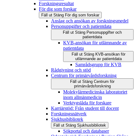
Forskningsresultat
För dig som forskar
Fäll ut
Stäng
För dig som forskar
Anslag och ansökan av forskningsmedel
Personuppgifter och patientdata
Fäll ut
Stäng
Personuppgifter och
patientdata
KVB-ansökan för utlämnande av
patientdata
Fäll ut
Stäng
KVB-ansökan för
utlämnande av patientdata
Samrådsgrupp för KVB
Rådgivning och stöd
Centrum för primärvårdsforskning
Fäll ut
Stäng
Centrum för
primärvårdsforskning
Molekylärmedicinska laboratoriet
inom allmänmedicin
Verktygslåda för forskare
Karriärstöd: Från student till docent
Forskningsnätverk
Sjukhusbibliotek
Fäll ut
Stäng
Sjukhusbibliotek
Sökportal och databaser