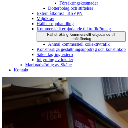
Försäkringskostnader
Dotterbolag och stiftelser
Extern åtkomst - RSVPN
Miljökrav
Hållbar upphandling
Kommersiellt erbjudande till trafikföretag
Fäll ut
Stäng
Kommersiellt erbjudande till
trafikföretag
Anmäl kommersiell kollektivtrafik
Konstnärliga gestaltningsuppdrag och konstinköp
Säker lagring extern
Inhyrning av lokaler
Marknadsföring av Skåne
Kontakt