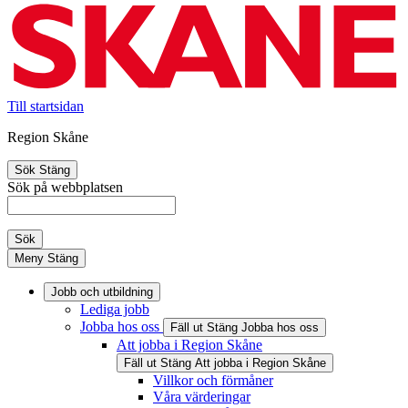
Till startsidan
Region Skåne
Sök
Stäng
Sök på webbplatsen
Sök
Meny
Stäng
Jobb och utbildning
Lediga jobb
Jobba hos oss
Fäll ut
Stäng
Jobba hos oss
Att jobba i Region Skåne
Fäll ut
Stäng
Att jobba i Region Skåne
Villkor och förmåner
Våra värderingar