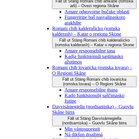
Fäll ut
Stäng
Romani čhib arlikane (romska
arli) – Ovezi regiona Skåne
Amare odgovorne bučake oblasti
Fungeriripe baš nasvalipaskoro
arakhibe
Romani chib kalderašicko (romska
kalderash) – Katar o regiona Skone
Fäll ut
Stäng
Romani chib kalderašicko
(romska kalderash) – Katar o regiona Skone
Amare responsebilne tana
Kadja funktsionuli sastimasko
ažutimos
Romani chib lovaricka (romska lovara) –
O Regioni Skåne
Fäll ut
Stäng
Romani chib lovaricka
(romska lovara) – O Regioni Skåne
Amare responsebilne thana
Kado funktsionulij saščimasko
žutipe
Davvisámegiella (nordsamiska) – Guovlu
Skåne birra
Fäll ut
Stäng
Davvisámegiella
(nordsamiska) – Guovlu Skåne birra
Min vástosuorggit
Ná dikšun doaibmá