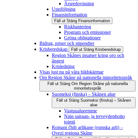
Årsredovisning
Uppföljning
Finansinformation
Fäll ut
Stäng
Finansinformation
Riskhantering
Program och emissioner
Gröna obligationer
Bidrag, priser och stipendier
Krisberedskap
Fäll ut
Stäng
Krisberedskap
Region Skånes insatser kring oro och
ångest
Krisledning
Visas just nu på våra bildskärmar
Om Region Skåne på nationella minoritetsspråk
Fäll ut
Stäng
Om Region Skåne på nationella
minoritetsspråk
Suomeksi (finska) – Skånen alue
Fäll ut
Stäng
Suomeksi (finska) – Skånen
alue
Vastuualueemme
Näin sairaan- ja terveydenhoito
toimii
Romani čhib arlikane (romska arli) –
Ovezi regiona Skåne