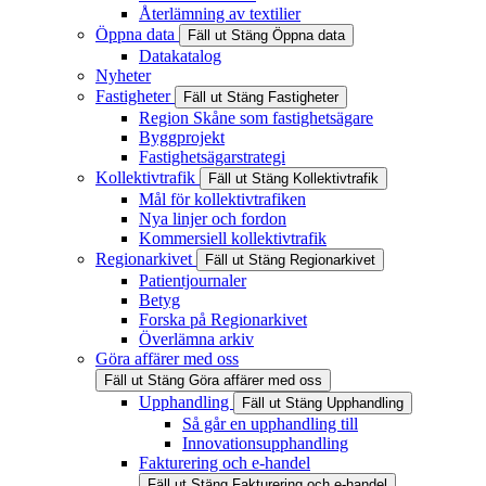
Återlämning av textilier
Öppna data
Fäll ut
Stäng
Öppna data
Datakatalog
Nyheter
Fastigheter
Fäll ut
Stäng
Fastigheter
Region Skåne som fastighetsägare
Byggprojekt
Fastighetsägarstrategi
Kollektivtrafik
Fäll ut
Stäng
Kollektivtrafik
Mål för kollektivtrafiken
Nya linjer och fordon
Kommersiell kollektivtrafik
Regionarkivet
Fäll ut
Stäng
Regionarkivet
Patientjournaler
Betyg
Forska på Regionarkivet
Överlämna arkiv
Göra affärer med oss
Fäll ut
Stäng
Göra affärer med oss
Upphandling
Fäll ut
Stäng
Upphandling
Så går en upphandling till
Innovationsupphandling
Fakturering och e-handel
Fäll ut
Stäng
Fakturering och e-handel