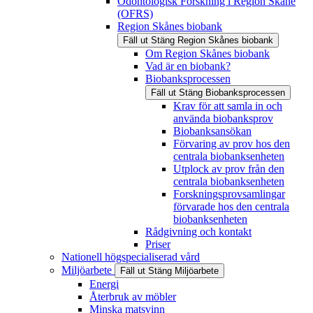
Odontologisk Forskning i Region Skåne
(OFRS)
Region Skånes biobank
Fäll ut
Stäng
Region Skånes biobank
Om Region Skånes biobank
Vad är en biobank?
Biobanksprocessen
Fäll ut
Stäng
Biobanksprocessen
Krav för att samla in och
använda biobanksprov
Biobanksansökan
Förvaring av prov hos den
centrala biobanksenheten
Utplock av prov från den
centrala biobanksenheten
Forskningsprovsamlingar
förvarade hos den centrala
biobanksenheten
Rådgivning och kontakt
Priser
Nationell högspecialiserad vård
Miljöarbete
Fäll ut
Stäng
Miljöarbete
Energi
Återbruk av möbler
Minska matsvinn