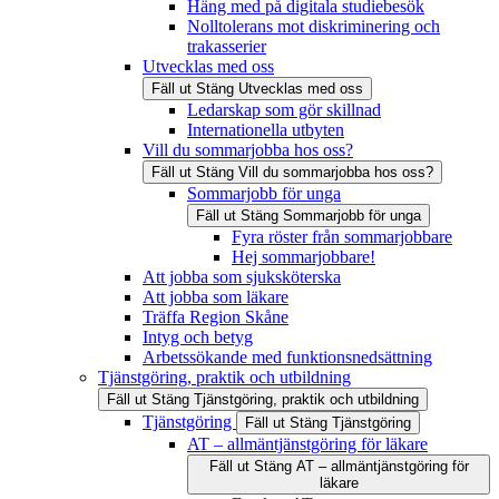
Häng med på digitala studiebesök
Nolltolerans mot diskriminering och
trakasserier
Utvecklas med oss
Fäll ut
Stäng
Utvecklas med oss
Ledarskap som gör skillnad
Internationella utbyten
Vill du sommarjobba hos oss?
Fäll ut
Stäng
Vill du sommarjobba hos oss?
Sommarjobb för unga
Fäll ut
Stäng
Sommarjobb för unga
Fyra röster från sommarjobbare
Hej sommarjobbare!
Att jobba som sjuksköterska
Att jobba som läkare
Träffa Region Skåne
Intyg och betyg
Arbetssökande med funktionsnedsättning
Tjänstgöring, praktik och utbildning
Fäll ut
Stäng
Tjänstgöring, praktik och utbildning
Tjänstgöring
Fäll ut
Stäng
Tjänstgöring
AT – allmäntjänstgöring för läkare
Fäll ut
Stäng
AT – allmäntjänstgöring för
läkare