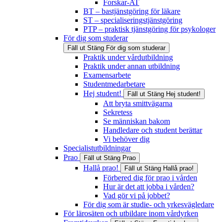
Forskar-AT
BT – bastjänstgöring för läkare
ST – specialiseringstjänstgöring
PTP – praktisk tjänstgöring för psykologer
För dig som studerar
Fäll ut
Stäng
För dig som studerar
Praktik under vårdutbildning
Praktik under annan utbildning
Examensarbete
Studentmedarbetare
Hej student!
Fäll ut
Stäng
Hej student!
Att bryta smittvägarna
Sekretess
Se människan bakom
Handledare och student berättar
Vi behöver dig
Specialistutbildningar
Prao
Fäll ut
Stäng
Prao
Hallå prao!
Fäll ut
Stäng
Hallå prao!
Förbered dig för prao i vården
Hur är det att jobba i vården?
Vad gör vi på jobbet?
För dig som är studie- och yrkesvägledare
För lärosäten och utbildare inom vårdyrken