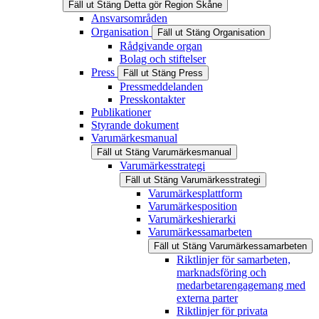
Fäll ut
Stäng
Detta gör Region Skåne
Ansvarsområden
Organisation
Fäll ut
Stäng
Organisation
Rådgivande organ
Bolag och stiftelser
Press
Fäll ut
Stäng
Press
Pressmeddelanden
Presskontakter
Publikationer
Styrande dokument
Varumärkesmanual
Fäll ut
Stäng
Varumärkesmanual
Varumärkesstrategi
Fäll ut
Stäng
Varumärkesstrategi
Varumärkesplattform
Varumärkesposition
Varumärkeshierarki
Varumärkessamarbeten
Fäll ut
Stäng
Varumärkessamarbeten
Riktlinjer för samarbeten,
marknadsföring och
medarbetarengagemang med
externa parter
Riktlinjer för privata