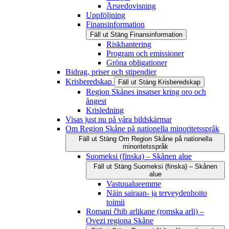
Årsredovisning
Uppföljning
Finansinformation
Fäll ut
Stäng
Finansinformation
Riskhantering
Program och emissioner
Gröna obligationer
Bidrag, priser och stipendier
Krisberedskap
Fäll ut
Stäng
Krisberedskap
Region Skånes insatser kring oro och
ångest
Krisledning
Visas just nu på våra bildskärmar
Om Region Skåne på nationella minoritetsspråk
Fäll ut
Stäng
Om Region Skåne på nationella
minoritetsspråk
Suomeksi (finska) – Skånen alue
Fäll ut
Stäng
Suomeksi (finska) – Skånen
alue
Vastuualueemme
Näin sairaan- ja terveydenhoito
toimii
Romani čhib arlikane (romska arli) –
Ovezi regiona Skåne