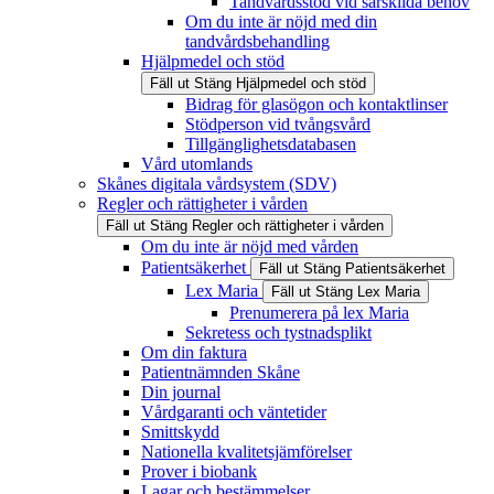
Tandvårdsstöd vid särskilda behov
Om du inte är nöjd med din
tandvårdsbehandling
Hjälpmedel och stöd
Fäll ut
Stäng
Hjälpmedel och stöd
Bidrag för glasögon och kontaktlinser
Stödperson vid tvångsvård
Tillgänglighetsdatabasen
Vård utomlands
Skånes digitala vårdsystem (SDV)
Regler och rättigheter i vården
Fäll ut
Stäng
Regler och rättigheter i vården
Om du inte är nöjd med vården
Patientsäkerhet
Fäll ut
Stäng
Patientsäkerhet
Lex Maria
Fäll ut
Stäng
Lex Maria
Prenumerera på lex Maria
Sekretess och tystnadsplikt
Om din faktura
Patientnämnden Skåne
Din journal
Vårdgaranti och väntetider
Smittskydd
Nationella kvalitetsjämförelser
Prover i biobank
Lagar och bestämmelser