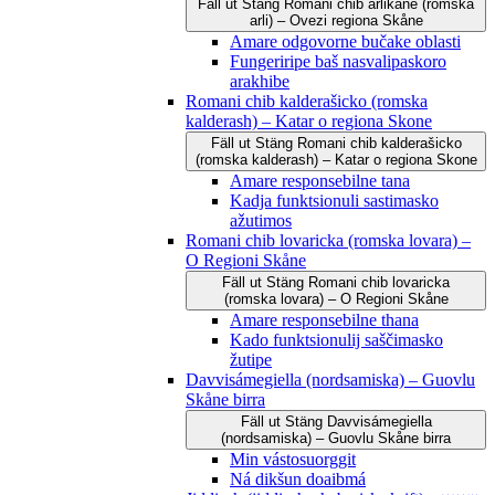
Fäll ut
Stäng
Romani čhib arlikane (romska
arli) – Ovezi regiona Skåne
Amare odgovorne bučake oblasti
Fungeriripe baš nasvalipaskoro
arakhibe
Romani chib kalderašicko (romska
kalderash) – Katar o regiona Skone
Fäll ut
Stäng
Romani chib kalderašicko
(romska kalderash) – Katar o regiona Skone
Amare responsebilne tana
Kadja funktsionuli sastimasko
ažutimos
Romani chib lovaricka (romska lovara) –
O Regioni Skåne
Fäll ut
Stäng
Romani chib lovaricka
(romska lovara) – O Regioni Skåne
Amare responsebilne thana
Kado funktsionulij saščimasko
žutipe
Davvisámegiella (nordsamiska) – Guovlu
Skåne birra
Fäll ut
Stäng
Davvisámegiella
(nordsamiska) – Guovlu Skåne birra
Min vástosuorggit
Ná dikšun doaibmá