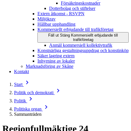
Försäkringskostnader
Dotterbolag och stiftelser
Extern åtkomst - RSVPN
Miljökrav
Hållbar upphandling
Kommersiellt erbjudande till trafikföretag
Fäll ut
Stäng
Kommersiellt erbjudande till
trafikföretag
Anmäl kommersiell kollektivtrafik
Konstnärliga gestaltningsuppdrag och konstinköp
Säker lagring extern
Inhyrning av lokaler
Marknadsföring av Skåne
Kontakt
Start
Politik och demokrati
Politik
Politiska organ
Sammanträden
Regionfullmäktige
24