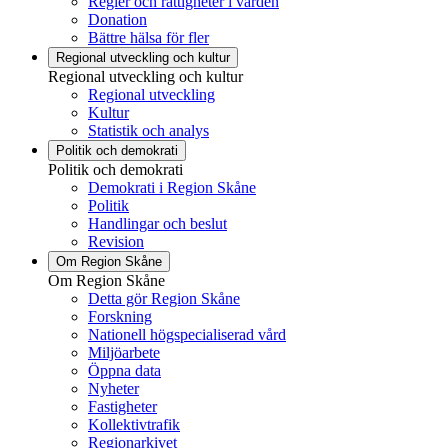
Regler och rättigheter i vården
Donation
Bättre hälsa för fler
Regional utveckling och kultur
Regional utveckling och kultur
Regional utveckling
Kultur
Statistik och analys
Politik och demokrati
Politik och demokrati
Demokrati i Region Skåne
Politik
Handlingar och beslut
Revision
Om Region Skåne
Om Region Skåne
Detta gör Region Skåne
Forskning
Nationell högspecialiserad vård
Miljöarbete
Öppna data
Nyheter
Fastigheter
Kollektivtrafik
Regionarkivet