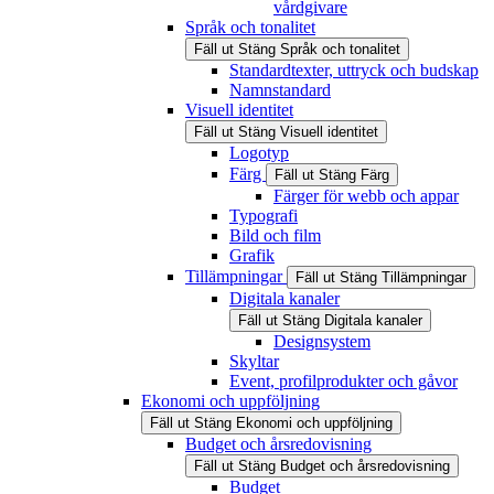
vårdgivare
Språk och tonalitet
Fäll ut
Stäng
Språk och tonalitet
Standardtexter, uttryck och budskap
Namnstandard
Visuell identitet
Fäll ut
Stäng
Visuell identitet
Logotyp
Färg
Fäll ut
Stäng
Färg
Färger för webb och appar
Typografi
Bild och film
Grafik
Tillämpningar
Fäll ut
Stäng
Tillämpningar
Digitala kanaler
Fäll ut
Stäng
Digitala kanaler
Designsystem
Skyltar
Event, profilprodukter och gåvor
Ekonomi och uppföljning
Fäll ut
Stäng
Ekonomi och uppföljning
Budget och årsredovisning
Fäll ut
Stäng
Budget och årsredovisning
Budget