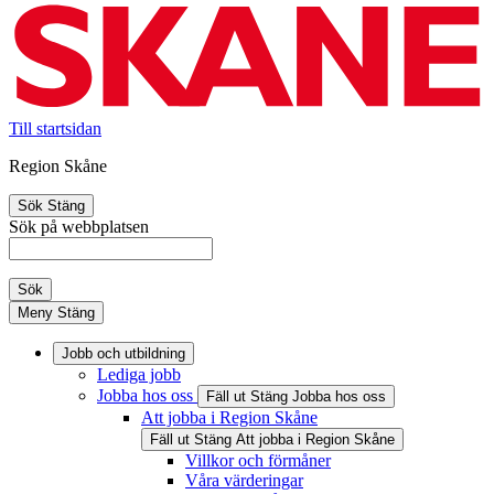
Till startsidan
Region Skåne
Sök
Stäng
Sök på webbplatsen
Sök
Meny
Stäng
Jobb och utbildning
Lediga jobb
Jobba hos oss
Fäll ut
Stäng
Jobba hos oss
Att jobba i Region Skåne
Fäll ut
Stäng
Att jobba i Region Skåne
Villkor och förmåner
Våra värderingar