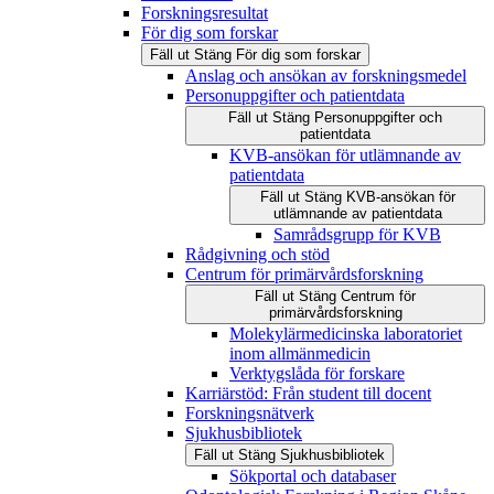
Forskningsresultat
För dig som forskar
Fäll ut
Stäng
För dig som forskar
Anslag och ansökan av forskningsmedel
Personuppgifter och patientdata
Fäll ut
Stäng
Personuppgifter och
patientdata
KVB-ansökan för utlämnande av
patientdata
Fäll ut
Stäng
KVB-ansökan för
utlämnande av patientdata
Samrådsgrupp för KVB
Rådgivning och stöd
Centrum för primärvårdsforskning
Fäll ut
Stäng
Centrum för
primärvårdsforskning
Molekylärmedicinska laboratoriet
inom allmänmedicin
Verktygslåda för forskare
Karriärstöd: Från student till docent
Forskningsnätverk
Sjukhusbibliotek
Fäll ut
Stäng
Sjukhusbibliotek
Sökportal och databaser