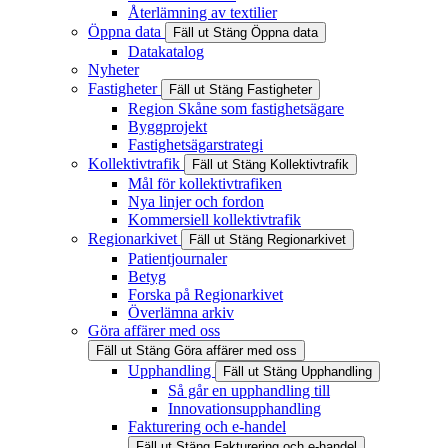
Återlämning av textilier
Öppna data
Fäll ut
Stäng
Öppna data
Datakatalog
Nyheter
Fastigheter
Fäll ut
Stäng
Fastigheter
Region Skåne som fastighetsägare
Byggprojekt
Fastighetsägarstrategi
Kollektivtrafik
Fäll ut
Stäng
Kollektivtrafik
Mål för kollektivtrafiken
Nya linjer och fordon
Kommersiell kollektivtrafik
Regionarkivet
Fäll ut
Stäng
Regionarkivet
Patientjournaler
Betyg
Forska på Regionarkivet
Överlämna arkiv
Göra affärer med oss
Fäll ut
Stäng
Göra affärer med oss
Upphandling
Fäll ut
Stäng
Upphandling
Så går en upphandling till
Innovationsupphandling
Fakturering och e-handel
Fäll ut
Stäng
Fakturering och e-handel