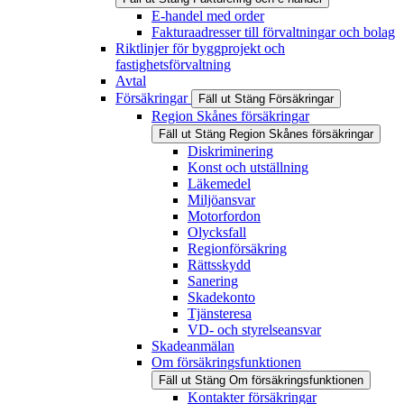
E-handel med order
Fakturaadresser till förvaltningar och bolag
Riktlinjer för byggprojekt och
fastighetsförvaltning
Avtal
Försäkringar
Fäll ut
Stäng
Försäkringar
Region Skånes försäkringar
Fäll ut
Stäng
Region Skånes försäkringar
Diskriminering
Konst och utställning
Läkemedel
Miljöansvar
Motorfordon
Olycksfall
Regionförsäkring
Rättsskydd
Sanering
Skadekonto
Tjänsteresa
VD- och styrelseansvar
Skadeanmälan
Om försäkringsfunktionen
Fäll ut
Stäng
Om försäkringsfunktionen
Kontakter försäkringar