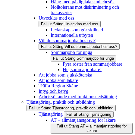
Häng med på digitala studiebesök
Nolltolerans mot diskriminering och
trakasserier
Utvecklas med oss
Fäll ut
Stäng
Utvecklas med oss
Ledarskap som gör skillnad
Internationella utbyten
Vill du sommarjobba hos oss?
Fäll ut
Stäng
Vill du sommarjobba hos oss?
Sommarjobb för unga
Fäll ut
Stäng
Sommarjobb för unga
Fyra röster från sommarjobbare
Hej sommarjobbare!
Att jobba som sjuksköterska
Att jobba som läkare
Träffa Region Skåne
Intyg och betyg
Arbetssökande med funktionsnedsättning
Tjänstgöring, praktik och utbildning
Fäll ut
Stäng
Tjänstgöring, praktik och utbildning
Tjänstgöring
Fäll ut
Stäng
Tjänstgöring
AT – allmäntjänstgöring för läkare
Fäll ut
Stäng
AT – allmäntjänstgöring för
läkare