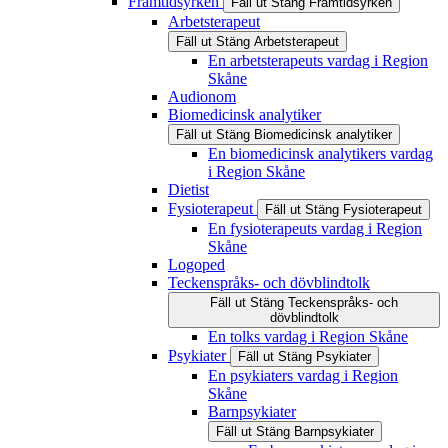
Framtidsyrken
Fäll ut
Stäng
Framtidsyrken
Arbetsterapeut
Fäll ut
Stäng
Arbetsterapeut
En arbetsterapeuts vardag i Region
Skåne
Audionom
Biomedicinsk analytiker
Fäll ut
Stäng
Biomedicinsk analytiker
En biomedicinsk analytikers vardag
i Region Skåne
Dietist
Fysioterapeut
Fäll ut
Stäng
Fysioterapeut
En fysioterapeuts vardag i Region
Skåne
Logoped
Teckenspråks- och dövblindtolk
Fäll ut
Stäng
Teckenspråks- och
dövblindtolk
En tolks vardag i Region Skåne
Psykiater
Fäll ut
Stäng
Psykiater
En psykiaters vardag i Region
Skåne
Barnpsykiater
Fäll ut
Stäng
Barnpsykiater