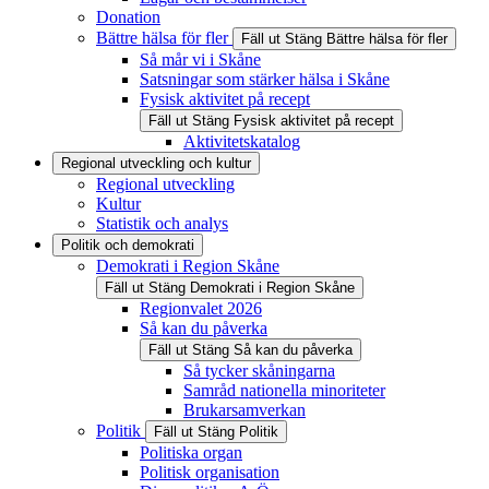
Donation
Bättre hälsa för fler
Fäll ut
Stäng
Bättre hälsa för fler
Så mår vi i Skåne
Satsningar som stärker hälsa i Skåne
Fysisk aktivitet på recept
Fäll ut
Stäng
Fysisk aktivitet på recept
Aktivitetskatalog
Regional utveckling och kultur
Regional utveckling
Kultur
Statistik och analys
Politik och demokrati
Demokrati i Region Skåne
Fäll ut
Stäng
Demokrati i Region Skåne
Regionvalet 2026
Så kan du påverka
Fäll ut
Stäng
Så kan du påverka
Så tycker skåningarna
Samråd nationella minoriteter
Brukarsamverkan
Politik
Fäll ut
Stäng
Politik
Politiska organ
Politisk organisation