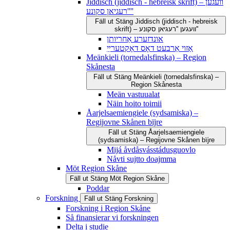
Jiddisch (jiddisch - hebreisk skrift) – וועגען
''רעגיאן סקונע''
Fäll ut
Stäng
Jiddisch (jiddisch - hebreisk
skrift) – וועגען ''רעגיאן סקונע''
אונדזערע אַחריותן
אַזוי אַרבעט דאָס דאָקטערײַ
Meänkieli (tornedalsfinska) – Region
Skånesta
Fäll ut
Stäng
Meänkieli (tornedalsfinska) –
Region Skånesta
Meän vastuualat
Näin hoito toimii
Åarjelsaemiengiele (sydsamiska) –
Regijovne Skånen bïjre
Fäll ut
Stäng
Åarjelsaemiengiele
(sydsamiska) – Regijovne Skånen bïjre
Mijá åvdåsvásstádusguovlo
Nåvti sujtto doajmma
Möt Region Skåne
Fäll ut
Stäng
Möt Region Skåne
Poddar
Forskning
Fäll ut
Stäng
Forskning
Forskning i Region Skåne
Så finansierar vi forskningen
Delta i studie