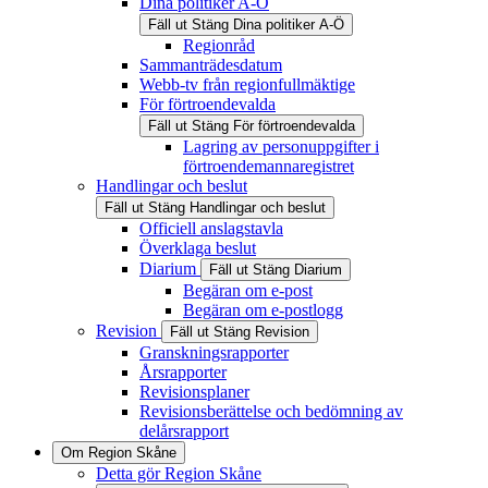
Dina politiker A-Ö
Fäll ut
Stäng
Dina politiker A-Ö
Regionråd
Sammanträdesdatum
Webb-tv från regionfullmäktige
För förtroendevalda
Fäll ut
Stäng
För förtroendevalda
Lagring av personuppgifter i
förtroendemannaregistret
Handlingar och beslut
Fäll ut
Stäng
Handlingar och beslut
Officiell anslagstavla
Överklaga beslut
Diarium
Fäll ut
Stäng
Diarium
Begäran om e-post
Begäran om e-postlogg
Revision
Fäll ut
Stäng
Revision
Granskningsrapporter
Årsrapporter
Revisionsplaner
Revisionsberättelse och bedömning av
delårsrapport
Om Region Skåne
Detta gör Region Skåne