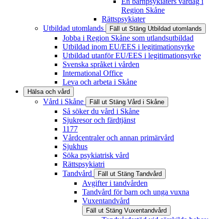
En barnpsykiaters vardag i
Region Skåne
Rättspsykiater
Utbildad utomlands
Fäll ut
Stäng
Utbildad utomlands
Jobba i Region Skåne som utlandsutbildad
Utbildad inom EU/EES i legitimationsyrke
Utbildad utanför EU/EES i legitimationsyrke
Svenska språket i vården
International Office
Leva och arbeta i Skåne
Hälsa och vård
Vård i Skåne
Fäll ut
Stäng
Vård i Skåne
Så söker du vård i Skåne
Sjukresor och färdtjänst
1177
Vårdcentraler och annan primärvård
Sjukhus
Söka psykiatrisk vård
Rättspsykiatri
Tandvård
Fäll ut
Stäng
Tandvård
Avgifter i tandvården
Tandvård för barn och unga vuxna
Vuxentandvård
Fäll ut
Stäng
Vuxentandvård