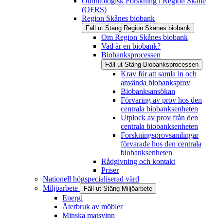
Odontologisk Forskning i Region Skåne
(OFRS)
Region Skånes biobank
Fäll ut
Stäng
Region Skånes biobank
Om Region Skånes biobank
Vad är en biobank?
Biobanksprocessen
Fäll ut
Stäng
Biobanksprocessen
Krav för att samla in och
använda biobanksprov
Biobanksansökan
Förvaring av prov hos den
centrala biobanksenheten
Utplock av prov från den
centrala biobanksenheten
Forskningsprovsamlingar
förvarade hos den centrala
biobanksenheten
Rådgivning och kontakt
Priser
Nationell högspecialiserad vård
Miljöarbete
Fäll ut
Stäng
Miljöarbete
Energi
Återbruk av möbler
Minska matsvinn