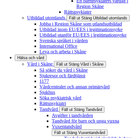
En barnpsykiaters vardag i
Region Skåne
Rättspsykiater
Utbildad utomlands
Fäll ut
Stäng
Utbildad utomlands
Jobba i Region Skåne som utlandsutbildad
Utbildad inom EU/EES i legitimationsyrke
Utbildad utanför EU/EES i legitimationsyrke
Svenska språket i vården
International Office
Leva och arbeta i Skåne
Hälsa och vård
Vård i Skåne
Fäll ut
Stäng
Vård i Skåne
Så söker du vård i Skåne
Sjukresor och färdtjänst
1177
Vårdcentraler och annan primärvård
Sjukhus
Söka psykiatrisk vård
Rättspsykiatri
Tandvård
Fäll ut
Stäng
Tandvård
Avgifter i tandvården
Tandvård för barn och unga vuxna
Vuxentandvård
Fäll ut
Stäng
Vuxentandvård