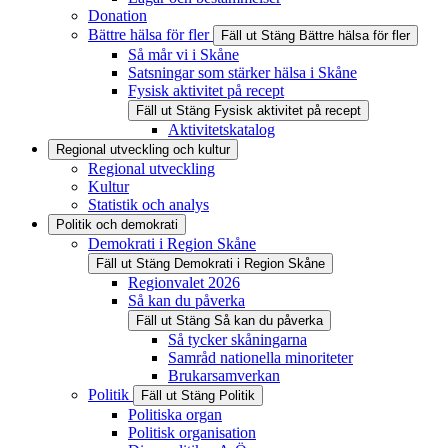
Donation
Bättre hälsa för fler
Fäll ut
Stäng
Bättre hälsa för fler
Så mår vi i Skåne
Satsningar som stärker hälsa i Skåne
Fysisk aktivitet på recept
Fäll ut
Stäng
Fysisk aktivitet på recept
Aktivitetskatalog
Regional utveckling och kultur
Regional utveckling
Kultur
Statistik och analys
Politik och demokrati
Demokrati i Region Skåne
Fäll ut
Stäng
Demokrati i Region Skåne
Regionvalet 2026
Så kan du påverka
Fäll ut
Stäng
Så kan du påverka
Så tycker skåningarna
Samråd nationella minoriteter
Brukarsamverkan
Politik
Fäll ut
Stäng
Politik
Politiska organ
Politisk organisation