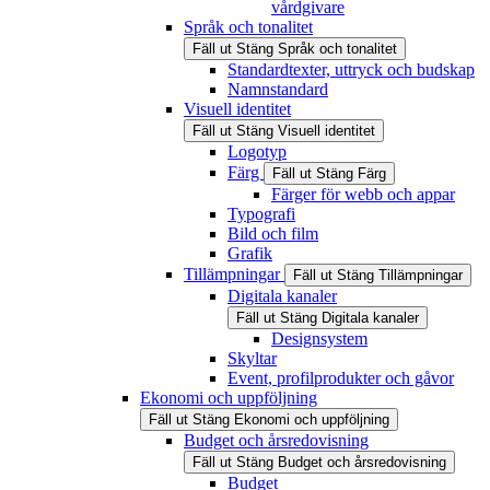
vårdgivare
Språk och tonalitet
Fäll ut
Stäng
Språk och tonalitet
Standardtexter, uttryck och budskap
Namnstandard
Visuell identitet
Fäll ut
Stäng
Visuell identitet
Logotyp
Färg
Fäll ut
Stäng
Färg
Färger för webb och appar
Typografi
Bild och film
Grafik
Tillämpningar
Fäll ut
Stäng
Tillämpningar
Digitala kanaler
Fäll ut
Stäng
Digitala kanaler
Designsystem
Skyltar
Event, profilprodukter och gåvor
Ekonomi och uppföljning
Fäll ut
Stäng
Ekonomi och uppföljning
Budget och årsredovisning
Fäll ut
Stäng
Budget och årsredovisning
Budget