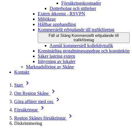
Försäkringskostnader
Dotterbolag och stiftelser
Extern åtkomst - RSVPN
Miljökrav
Hållbar upphandling
Kommersiellt erbjudande till trafikföretag
Fäll ut
Stäng
Kommersiellt erbjudande till
trafikföretag
Anmäl kommersiell kollektivtrafik
Konstnärliga gestaltningsuppdrag och konstinköp
Säker lagring extern
Inhyrning av lokaler
Marknadsföring av Skåne
Kontakt
Start
Om Region Skåne
Göra affärer med oss
Försäkringar
Region Skånes försäkringar
Diskriminering