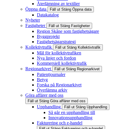
Återlämning av textilier
Öppna data
Fäll ut
Stäng
Öppna data
Datakatalog
Nyheter
Fastigheter
Fäll ut
Stäng
Fastigheter
Region Skåne som fastighetsägare
Byggprojekt
Fastighetsägarstrategi
Kollektivtrafik
Fäll ut
Stäng
Kollektivtrafik
Mål för kollektivtrafiken
Nya linjer och fordon
Kommersiell kollektivtrafik
Regionarkivet
Fäll ut
Stäng
Regionarkivet
Patientjournaler
Betyg
Forska på Regionarkivet
Överlämna arkiv
Göra affärer med oss
Fäll ut
Stäng
Göra affärer med oss
Upphandling
Fäll ut
Stäng
Upphandling
Så går en upphandling till
Innovationsupphandling
Fakturering och e-handel
Fäll ut
Stäng
Fakturering och e-handel