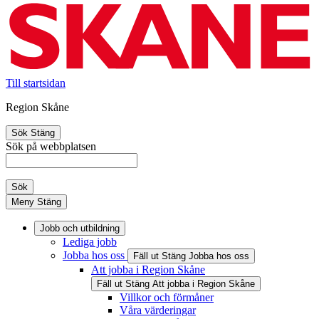
Till startsidan
Region Skåne
Sök
Stäng
Sök på webbplatsen
Sök
Meny
Stäng
Jobb och utbildning
Lediga jobb
Jobba hos oss
Fäll ut
Stäng
Jobba hos oss
Att jobba i Region Skåne
Fäll ut
Stäng
Att jobba i Region Skåne
Villkor och förmåner
Våra värderingar