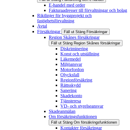
E-handel med order
Fakturaadresser till förvaltningar och bolag
Riktlinjer för byggprojekt och
fastighetsförvaltning
Avtal
Försäkringar
Fäll ut
Stäng
Försäkringar
Region Skånes försäkringar
Fäll ut
Stäng
Region Skånes försäkringar
Diskriminering
Konst och utställning
Läkemedel
Miljöansvar
Motorfordon
Olycksfall
Regionförsäkring
Rättsskydd
Sanering
Skadekonto
Tjänsteresa
VD- och styrelseansvar
Skadeanmälan
Om försäkringsfunktionen
Fäll ut
Stäng
Om försäkringsfunktionen
Kontakter försäkringar