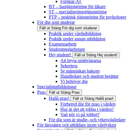
Forskar-AT
BT – bastjänstgöring för läkare
ST – specialiseringstjänstgöring
PTP – praktisk tjänstgöring för psykologer
För dig som studerar
Fäll ut
Stäng
För dig som studerar
Praktik under vårdutbildning
Praktik under annan utbildning
Examensarbete
Studentmedarbetare
Hej student!
Fäll ut
Stäng
Hej student!
Att bryta smittvägarna
Sekretess
Se människan bakom
Handledare och student berättar
Vi behöver dig
Specialistutbildningar
Prao
Fäll ut
Stäng
Prao
Hallå prao!
Fäll ut
Stäng
Hallå prao!
Förbered dig för prao i vården
Hur är det att jobba i vården?
Vad gör vi på jobbet?
För dig som är studie- och yrkesvägledare
För lärosäten och utbildare inom vårdyrken