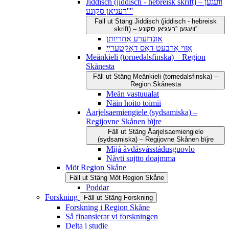
Jiddisch (jiddisch - hebreisk skrift) – וועגען
''רעגיאן סקונע''
Fäll ut
Stäng
Jiddisch (jiddisch - hebreisk
skrift) – וועגען ''רעגיאן סקונע''
אונדזערע אַחריותן
אַזוי אַרבעט דאָס דאָקטערײַ
Meänkieli (tornedalsfinska) – Region
Skånesta
Fäll ut
Stäng
Meänkieli (tornedalsfinska) –
Region Skånesta
Meän vastuualat
Näin hoito toimii
Åarjelsaemiengiele (sydsamiska) –
Regijovne Skånen bïjre
Fäll ut
Stäng
Åarjelsaemiengiele
(sydsamiska) – Regijovne Skånen bïjre
Mijá åvdåsvásstádusguovlo
Nåvti sujtto doajmma
Möt Region Skåne
Fäll ut
Stäng
Möt Region Skåne
Poddar
Forskning
Fäll ut
Stäng
Forskning
Forskning i Region Skåne
Så finansierar vi forskningen
Delta i studie