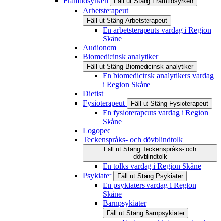
Framtidsyrken
Fäll ut
Stäng
Framtidsyrken
Arbetsterapeut
Fäll ut
Stäng
Arbetsterapeut
En arbetsterapeuts vardag i Region
Skåne
Audionom
Biomedicinsk analytiker
Fäll ut
Stäng
Biomedicinsk analytiker
En biomedicinsk analytikers vardag
i Region Skåne
Dietist
Fysioterapeut
Fäll ut
Stäng
Fysioterapeut
En fysioterapeuts vardag i Region
Skåne
Logoped
Teckenspråks- och dövblindtolk
Fäll ut
Stäng
Teckenspråks- och
dövblindtolk
En tolks vardag i Region Skåne
Psykiater
Fäll ut
Stäng
Psykiater
En psykiaters vardag i Region
Skåne
Barnpsykiater
Fäll ut
Stäng
Barnpsykiater