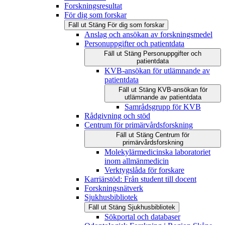
Forskningsresultat
För dig som forskar
Fäll ut
Stäng
För dig som forskar
Anslag och ansökan av forskningsmedel
Personuppgifter och patientdata
Fäll ut
Stäng
Personuppgifter och
patientdata
KVB-ansökan för utlämnande av
patientdata
Fäll ut
Stäng
KVB-ansökan för
utlämnande av patientdata
Samrådsgrupp för KVB
Rådgivning och stöd
Centrum för primärvårdsforskning
Fäll ut
Stäng
Centrum för
primärvårdsforskning
Molekylärmedicinska laboratoriet
inom allmänmedicin
Verktygslåda för forskare
Karriärstöd: Från student till docent
Forskningsnätverk
Sjukhusbibliotek
Fäll ut
Stäng
Sjukhusbibliotek
Sökportal och databaser