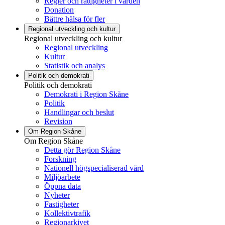
Regler och rättigheter i vården
Donation
Bättre hälsa för fler
Regional utveckling och kultur
Regional utveckling och kultur
Regional utveckling
Kultur
Statistik och analys
Politik och demokrati
Politik och demokrati
Demokrati i Region Skåne
Politik
Handlingar och beslut
Revision
Om Region Skåne
Om Region Skåne
Detta gör Region Skåne
Forskning
Nationell högspecialiserad vård
Miljöarbete
Öppna data
Nyheter
Fastigheter
Kollektivtrafik
Regionarkivet