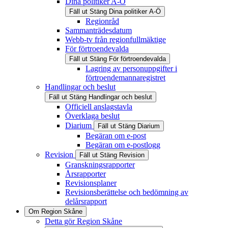
Dina politiker A-Ö
Fäll ut
Stäng
Dina politiker A-Ö
Regionråd
Sammanträdesdatum
Webb-tv från regionfullmäktige
För förtroendevalda
Fäll ut
Stäng
För förtroendevalda
Lagring av personuppgifter i
förtroendemannaregistret
Handlingar och beslut
Fäll ut
Stäng
Handlingar och beslut
Officiell anslagstavla
Överklaga beslut
Diarium
Fäll ut
Stäng
Diarium
Begäran om e-post
Begäran om e-postlogg
Revision
Fäll ut
Stäng
Revision
Granskningsrapporter
Årsrapporter
Revisionsplaner
Revisionsberättelse och bedömning av
delårsrapport
Om Region Skåne
Detta gör Region Skåne