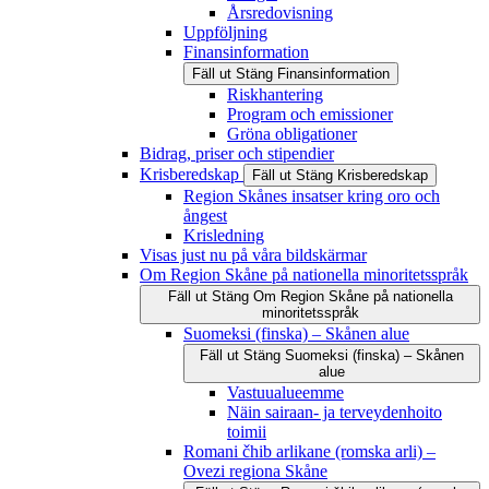
Årsredovisning
Uppföljning
Finansinformation
Fäll ut
Stäng
Finansinformation
Riskhantering
Program och emissioner
Gröna obligationer
Bidrag, priser och stipendier
Krisberedskap
Fäll ut
Stäng
Krisberedskap
Region Skånes insatser kring oro och
ångest
Krisledning
Visas just nu på våra bildskärmar
Om Region Skåne på nationella minoritetsspråk
Fäll ut
Stäng
Om Region Skåne på nationella
minoritetsspråk
Suomeksi (finska) – Skånen alue
Fäll ut
Stäng
Suomeksi (finska) – Skånen
alue
Vastuualueemme
Näin sairaan- ja terveydenhoito
toimii
Romani čhib arlikane (romska arli) –
Ovezi regiona Skåne