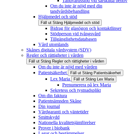
Tandvårdsstöd vid särskilda behov
Om du inte är nöjd med din
tandvårdsbehandling
Hjälpmedel och stöd
Fäll ut
Stäng
Hjälpmedel och stöd
Bidrag för glasögon och kontaktlinser
Stödperson vid tvångsvård
Tillgänglighetsdatabasen
Vård utomlands
Skånes digitala vårdsystem (SDV)
Regler och rättigheter i vården
Fäll ut
Stäng
Regler och rättigheter i vården
Om du inte är nöjd med vården
Patientsäkerhet
Fäll ut
Stäng
Patientsäkerhet
Lex Maria
Fäll ut
Stäng
Lex Maria
Prenumerera på lex Maria
Sekretess och tystnadsplikt
Om din faktura
Patientnämnden Skåne
Din journal
Vårdgaranti och väntetider
Smittskydd
Nationella kvalitetsjämförelser
Prover i biobank
Lagar och bestämmelser