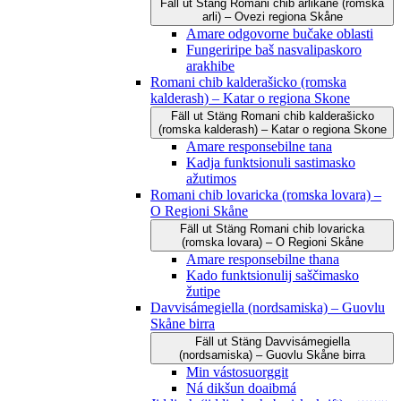
Fäll ut
Stäng
Romani čhib arlikane (romska
arli) – Ovezi regiona Skåne
Amare odgovorne bučake oblasti
Fungeriripe baš nasvalipaskoro
arakhibe
Romani chib kalderašicko (romska
kalderash) – Katar o regiona Skone
Fäll ut
Stäng
Romani chib kalderašicko
(romska kalderash) – Katar o regiona Skone
Amare responsebilne tana
Kadja funktsionuli sastimasko
ažutimos
Romani chib lovaricka (romska lovara) –
O Regioni Skåne
Fäll ut
Stäng
Romani chib lovaricka
(romska lovara) – O Regioni Skåne
Amare responsebilne thana
Kado funktsionulij saščimasko
žutipe
Davvisámegiella (nordsamiska) – Guovlu
Skåne birra
Fäll ut
Stäng
Davvisámegiella
(nordsamiska) – Guovlu Skåne birra
Min vástosuorggit
Ná dikšun doaibmá