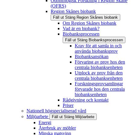
Odontologisk Forskning i Region Skåne
(OFRS)
Region Skånes biobank
Fäll ut
Stäng
Region Skånes biobank
Om Region Skånes biobank
Vad är en biobank?
Biobanksprocessen
Fäll ut
Stäng
Biobanksprocessen
Krav för att samla in och
använda biobanksprov
Biobanksansökan
Förvaring av prov hos den
centrala biobanksenheten
Utplock av prov från den
centrala biobanksenheten
Forskningsprovsamlingar
förvarade hos den centrala
biobanksenheten
Rådgivning och kontakt
Priser
Nationell högspecialiserad vård
Miljöarbete
Fäll ut
Stäng
Miljöarbete
Energi
Återbruk av möbler
Minska matsvinn