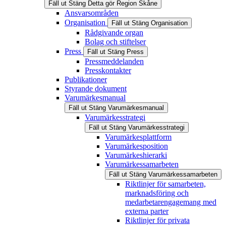
Fäll ut
Stäng
Detta gör Region Skåne
Ansvarsområden
Organisation
Fäll ut
Stäng
Organisation
Rådgivande organ
Bolag och stiftelser
Press
Fäll ut
Stäng
Press
Pressmeddelanden
Presskontakter
Publikationer
Styrande dokument
Varumärkesmanual
Fäll ut
Stäng
Varumärkesmanual
Varumärkesstrategi
Fäll ut
Stäng
Varumärkesstrategi
Varumärkesplattform
Varumärkesposition
Varumärkeshierarki
Varumärkessamarbeten
Fäll ut
Stäng
Varumärkessamarbeten
Riktlinjer för samarbeten,
marknadsföring och
medarbetarengagemang med
externa parter
Riktlinjer för privata