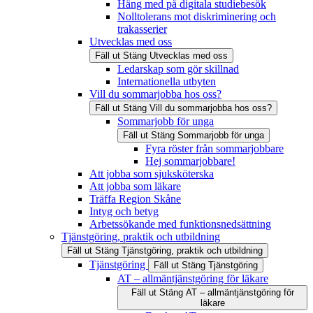
Häng med på digitala studiebesök
Nolltolerans mot diskriminering och
trakasserier
Utvecklas med oss
Fäll ut
Stäng
Utvecklas med oss
Ledarskap som gör skillnad
Internationella utbyten
Vill du sommarjobba hos oss?
Fäll ut
Stäng
Vill du sommarjobba hos oss?
Sommarjobb för unga
Fäll ut
Stäng
Sommarjobb för unga
Fyra röster från sommarjobbare
Hej sommarjobbare!
Att jobba som sjuksköterska
Att jobba som läkare
Träffa Region Skåne
Intyg och betyg
Arbetssökande med funktionsnedsättning
Tjänstgöring, praktik och utbildning
Fäll ut
Stäng
Tjänstgöring, praktik och utbildning
Tjänstgöring
Fäll ut
Stäng
Tjänstgöring
AT – allmäntjänstgöring för läkare
Fäll ut
Stäng
AT – allmäntjänstgöring för
läkare