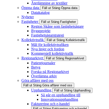
Återlämning av textilier
Öppna data
Fäll ut
Stäng
Öppna data
Datakatalog
Nyheter
Fastigheter
Fäll ut
Stäng
Fastigheter
Region Skåne som fastighetsägare
Byggprojekt
Fastighetsägarstrategi
Kollektivtrafik
Fäll ut
Stäng
Kollektivtrafik
Mål för kollektivtrafiken
Nya linjer och fordon
Kommersiell kollektivtrafik
Regionarkivet
Fäll ut
Stäng
Regionarkivet
Patientjournaler
Betyg
Forska på Regionarkivet
Överlämna arkiv
Göra affärer med oss
Fäll ut
Stäng
Göra affärer med oss
Upphandling
Fäll ut
Stäng
Upphandling
Så går en upphandling till
Innovationsupphandling
Fakturering och e-handel
Fäll ut
Stäng
Fakturering och e-handel