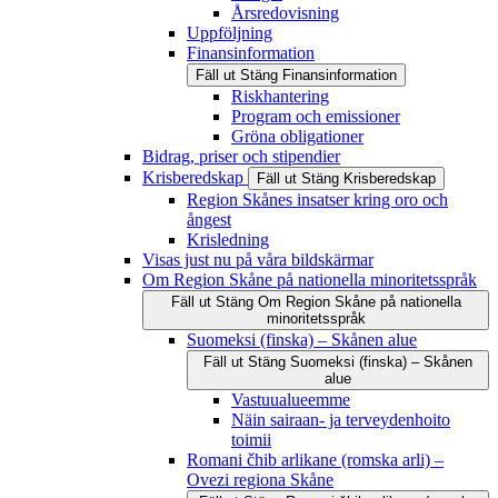
Årsredovisning
Uppföljning
Finansinformation
Fäll ut
Stäng
Finansinformation
Riskhantering
Program och emissioner
Gröna obligationer
Bidrag, priser och stipendier
Krisberedskap
Fäll ut
Stäng
Krisberedskap
Region Skånes insatser kring oro och
ångest
Krisledning
Visas just nu på våra bildskärmar
Om Region Skåne på nationella minoritetsspråk
Fäll ut
Stäng
Om Region Skåne på nationella
minoritetsspråk
Suomeksi (finska) – Skånen alue
Fäll ut
Stäng
Suomeksi (finska) – Skånen
alue
Vastuualueemme
Näin sairaan- ja terveydenhoito
toimii
Romani čhib arlikane (romska arli) –
Ovezi regiona Skåne