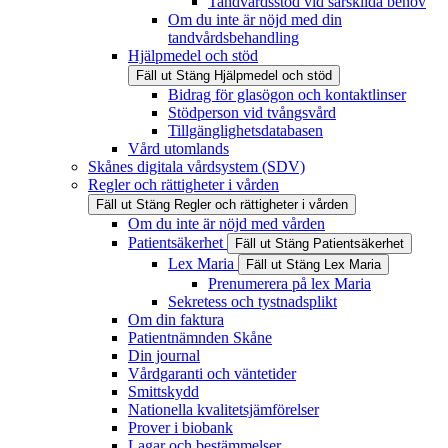
Tandvårdsstöd vid särskilda behov
Om du inte är nöjd med din
tandvårdsbehandling
Hjälpmedel och stöd
Fäll ut
Stäng
Hjälpmedel och stöd
Bidrag för glasögon och kontaktlinser
Stödperson vid tvångsvård
Tillgänglighetsdatabasen
Vård utomlands
Skånes digitala vårdsystem (SDV)
Regler och rättigheter i vården
Fäll ut
Stäng
Regler och rättigheter i vården
Om du inte är nöjd med vården
Patientsäkerhet
Fäll ut
Stäng
Patientsäkerhet
Lex Maria
Fäll ut
Stäng
Lex Maria
Prenumerera på lex Maria
Sekretess och tystnadsplikt
Om din faktura
Patientnämnden Skåne
Din journal
Vårdgaranti och väntetider
Smittskydd
Nationella kvalitetsjämförelser
Prover i biobank
Lagar och bestämmelser