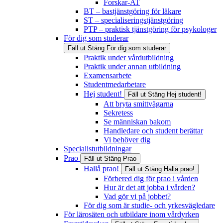
Forskar-AT
BT – bastjänstgöring för läkare
ST – specialiseringstjänstgöring
PTP – praktisk tjänstgöring för psykologer
För dig som studerar
Fäll ut
Stäng
För dig som studerar
Praktik under vårdutbildning
Praktik under annan utbildning
Examensarbete
Studentmedarbetare
Hej student!
Fäll ut
Stäng
Hej student!
Att bryta smittvägarna
Sekretess
Se människan bakom
Handledare och student berättar
Vi behöver dig
Specialistutbildningar
Prao
Fäll ut
Stäng
Prao
Hallå prao!
Fäll ut
Stäng
Hallå prao!
Förbered dig för prao i vården
Hur är det att jobba i vården?
Vad gör vi på jobbet?
För dig som är studie- och yrkesvägledare
För lärosäten och utbildare inom vårdyrken