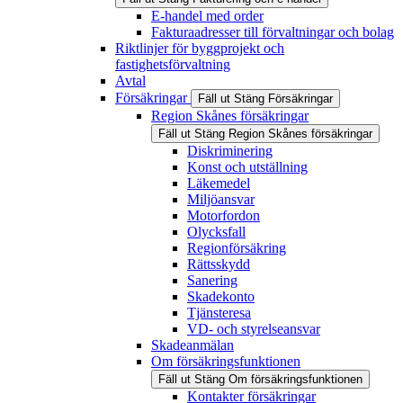
E-handel med order
Fakturaadresser till förvaltningar och bolag
Riktlinjer för byggprojekt och
fastighetsförvaltning
Avtal
Försäkringar
Fäll ut
Stäng
Försäkringar
Region Skånes försäkringar
Fäll ut
Stäng
Region Skånes försäkringar
Diskriminering
Konst och utställning
Läkemedel
Miljöansvar
Motorfordon
Olycksfall
Regionförsäkring
Rättsskydd
Sanering
Skadekonto
Tjänsteresa
VD- och styrelseansvar
Skadeanmälan
Om försäkringsfunktionen
Fäll ut
Stäng
Om försäkringsfunktionen
Kontakter försäkringar