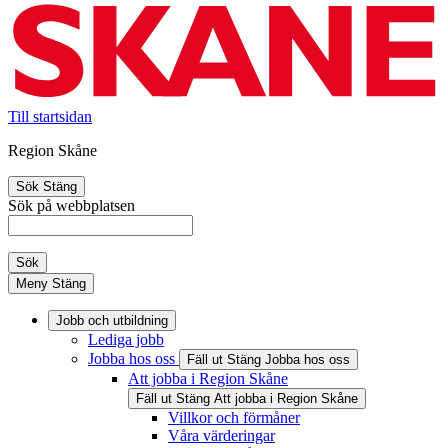
Till startsidan
Region Skåne
Sök
Stäng
Sök på webbplatsen
Sök
Meny
Stäng
Jobb och utbildning
Lediga jobb
Jobba hos oss
Fäll ut
Stäng
Jobba hos oss
Att jobba i Region Skåne
Fäll ut
Stäng
Att jobba i Region Skåne
Villkor och förmåner
Våra värderingar