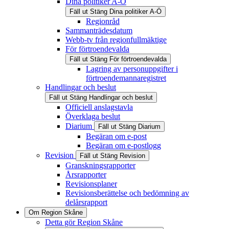
Dina politiker A-Ö
Fäll ut
Stäng
Dina politiker A-Ö
Regionråd
Sammanträdesdatum
Webb-tv från regionfullmäktige
För förtroendevalda
Fäll ut
Stäng
För förtroendevalda
Lagring av personuppgifter i
förtroendemannaregistret
Handlingar och beslut
Fäll ut
Stäng
Handlingar och beslut
Officiell anslagstavla
Överklaga beslut
Diarium
Fäll ut
Stäng
Diarium
Begäran om e-post
Begäran om e-postlogg
Revision
Fäll ut
Stäng
Revision
Granskningsrapporter
Årsrapporter
Revisionsplaner
Revisionsberättelse och bedömning av
delårsrapport
Om Region Skåne
Detta gör Region Skåne