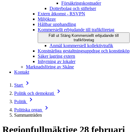
Försäkringskostnader
Dotterbolag och stiftelser
Extern åtkomst - RSVPN
Miljökrav
Hållbar upphandling
Kommersiellt erbjudande till trafikföretag
Fäll ut
Stäng
Kommersiellt erbjudande till
trafikföretag
Anmäl kommersiell kollektivtrafik
Konstnärliga gestaltningsuppdrag och konstinköp
Säker lagring extern
Inhyrning av lokaler
Marknadsföring av Skåne
Kontakt
Start
Politik och demokrati
Politik
Politiska organ
Sammanträden
Regionfullmäktige
28 februari