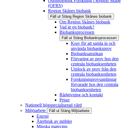
Odontologisk Forskning i Region Skåne
(OFRS)
Region Skånes biobank
Fäll ut
Stäng
Region Skånes biobank
Om Region Skånes biobank
Vad är en biobank?
Biobanksprocessen
Fäll ut
Stäng
Biobanksprocessen
Krav för att samla in och
använda biobanksprov
Biobanksansökan
Förvaring av prov hos den
centrala biobanksenheten
Utplock av prov från den
centrala biobanksenheten
Forskningsprovsamlingar
förvarade hos den centrala
biobanksenheten
Rådgivning och kontakt
Priser
Nationell högspecialiserad vård
Miljöarbete
Fäll ut
Stäng
Miljöarbete
Energi
Återbruk av möbler
Minska matsvinn