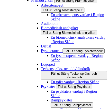
Framtidsyrken
Fäll ut
Stäng
Framtidsyrken
Arbetsterapeut
Fäll ut
Stäng
Arbetsterapeut
En arbetsterapeuts vardag i Region
Skåne
Audionom
Biomedicinsk analytiker
Fäll ut
Stäng
Biomedicinsk analytiker
En biomedicinsk analytikers vardag
i Region Skåne
Dietist
Fysioterapeut
Fäll ut
Stäng
Fysioterapeut
En fysioterapeuts vardag i Region
Skåne
Logoped
Teckenspråks- och dövblindtolk
Fäll ut
Stäng
Teckenspråks- och
dövblindtolk
En tolks vardag i Region Skåne
Psykiater
Fäll ut
Stäng
Psykiater
En psykiaters vardag i Region
Skåne
Barnpsykiater
Fäll ut
Stäng
Barnpsykiater