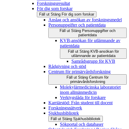
Forskningsresultat
För dig som forskar
Fäll ut
Stäng
För dig som forskar
Anslag och ansökan av forskningsmedel
Personuppgifter och patientdata
Fäll ut
Stäng
Personuppgifter och
patientdata
KVB-ansökan för utlämnande av
patientdata
Fäll ut
Stäng
KVB-ansökan för
utlämnande av patientdata
Samrådsgrupp för KVB
Rådgivning och stöd
Centrum för primärvårdsforskning
Fäll ut
Stäng
Centrum för
primärvårdsforskning
Molekylärmedicinska laboratoriet
inom allmänmedicin
Verktygslåda för forskare
Karriärstöd: Från student till docent
Forskningsnätverk
Sjukhusbibliotek
Fäll ut
Stäng
Sjukhusbibliotek
Sökportal och databaser