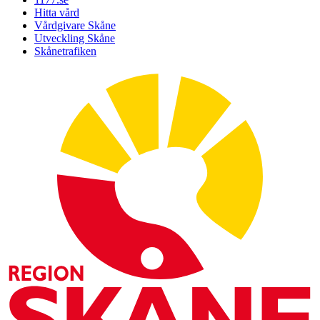
Hitta vård
Vårdgivare Skåne
Utveckling Skåne
Skånetrafiken