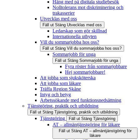
Häng med på digitala studiebesök
Nolltolerans mot diskriminering och
trakasserier
Utvecklas med oss
Fäll ut
Stäng
Utvecklas med oss
Ledarskap som gör skillnad
Internationella utbyten
Vill du sommarjobba hos oss?
Fäll ut
Stäng
Vill du sommarjobba hos oss?
Sommarjobb för unga
Fäll ut
Stäng
Sommarjobb för unga
Fyra röster från sommarjobbare
Hej sommarjobbare!
Att jobba som sjuksköterska
Att jobba som läkare
Träffa Region Skåne
Intyg och betyg
Arbetssökande med funktionsnedsättning
Tjänstgöring, praktik och utbildning
Fäll ut
Stäng
Tjänstgöring, praktik och utbildning
Tjänstgöring
Fäll ut
Stäng
Tjänstgöring
AT – allmäntjänstgöring för läkare
Fäll ut
Stäng
AT – allmäntjänstgöring för
läkare