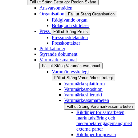
Fäll ut
Stäng
Detta gör Region Skåne
Ansvarsområden
Organisation
Fäll ut
Stäng
Organisation
Rådgivande organ
Bolag och stiftelser
Press
Fäll ut
Stäng
Press
Pressmeddelanden
Presskontakter
Publikationer
Styrande dokument
Varumärkesmanual
Fäll ut
Stäng
Varumärkesmanual
Varumärkesstrategi
Fäll ut
Stäng
Varumärkesstrategi
Varumärkesplattform
Varumärkesposition
Varumärkeshierarki
Varumärkessamarbeten
Fäll ut
Stäng
Varumärkessamarbeten
Riktlinjer för samarbeten,
marknadsföring och
medarbetarengagemang med
externa parter
Riktlinjer för privata