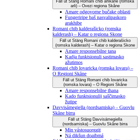
Fäll ut
Stäng
Romani čhib arlikane (romska
arli) – Ovezi regiona Skåne
Amare odgovorne bučake oblasti
Fungeriripe baš nasvalipaskoro
arakhibe
Romani chib kalderašicko (romska
kalderash) – Katar o regiona Skone
Fäll ut
Stäng
Romani chib kalderašicko
(romska kalderash) – Katar o regiona Skone
Amare responsebilne tana
Kadja funktsionuli sastimasko
ažutimos
Romani chib lovaricka (romska lovara) –
O Regioni Skåne
Fäll ut
Stäng
Romani chib lovaricka
(romska lovara) – O Regioni Skåne
Amare responsebilne thana
Kado funktsionulij saščimasko
žutipe
Davvisámegiella (nordsamiska) – Guovlu
Skåne birra
Fäll ut
Stäng
Davvisámegiella
(nordsamiska) – Guovlu Skåne birra
Min vástosuorggit
Ná dikšun doaibmá