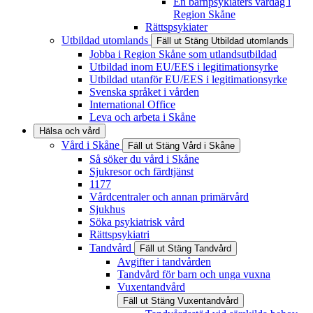
En barnpsykiaters vardag i
Region Skåne
Rättspsykiater
Utbildad utomlands
Fäll ut
Stäng
Utbildad utomlands
Jobba i Region Skåne som utlandsutbildad
Utbildad inom EU/EES i legitimationsyrke
Utbildad utanför EU/EES i legitimationsyrke
Svenska språket i vården
International Office
Leva och arbeta i Skåne
Hälsa och vård
Vård i Skåne
Fäll ut
Stäng
Vård i Skåne
Så söker du vård i Skåne
Sjukresor och färdtjänst
1177
Vårdcentraler och annan primärvård
Sjukhus
Söka psykiatrisk vård
Rättspsykiatri
Tandvård
Fäll ut
Stäng
Tandvård
Avgifter i tandvården
Tandvård för barn och unga vuxna
Vuxentandvård
Fäll ut
Stäng
Vuxentandvård