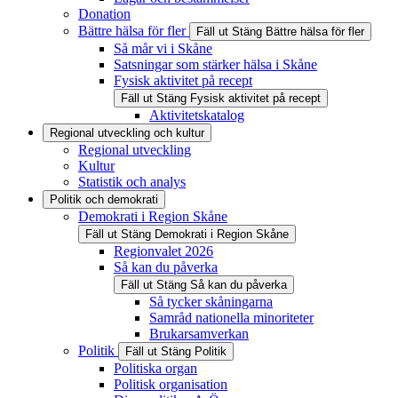
Donation
Bättre hälsa för fler
Fäll ut
Stäng
Bättre hälsa för fler
Så mår vi i Skåne
Satsningar som stärker hälsa i Skåne
Fysisk aktivitet på recept
Fäll ut
Stäng
Fysisk aktivitet på recept
Aktivitetskatalog
Regional utveckling och kultur
Regional utveckling
Kultur
Statistik och analys
Politik och demokrati
Demokrati i Region Skåne
Fäll ut
Stäng
Demokrati i Region Skåne
Regionvalet 2026
Så kan du påverka
Fäll ut
Stäng
Så kan du påverka
Så tycker skåningarna
Samråd nationella minoriteter
Brukarsamverkan
Politik
Fäll ut
Stäng
Politik
Politiska organ
Politisk organisation