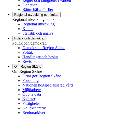
Regler och rättigheter i vården
Donation
Bättre hälsa för fler
Regional utveckling och kultur
Regional utveckling och kultur
Regional utveckling
Kultur
Statistik och analys
Politik och demokrati
Politik och demokrati
Demokrati i Region Skåne
Politik
Handlingar och beslut
Revision
Om Region Skåne
Om Region Skåne
Detta gör Region Skåne
Forskning
Nationell högspecialiserad vård
Miljöarbete
Öppna data
Nyheter
Fastigheter
Kollektivtrafik
Regionarkivet