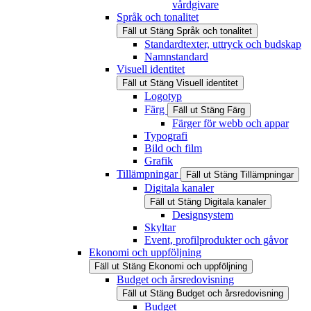
vårdgivare
Språk och tonalitet
Fäll ut
Stäng
Språk och tonalitet
Standardtexter, uttryck och budskap
Namnstandard
Visuell identitet
Fäll ut
Stäng
Visuell identitet
Logotyp
Färg
Fäll ut
Stäng
Färg
Färger för webb och appar
Typografi
Bild och film
Grafik
Tillämpningar
Fäll ut
Stäng
Tillämpningar
Digitala kanaler
Fäll ut
Stäng
Digitala kanaler
Designsystem
Skyltar
Event, profilprodukter och gåvor
Ekonomi och uppföljning
Fäll ut
Stäng
Ekonomi och uppföljning
Budget och årsredovisning
Fäll ut
Stäng
Budget och årsredovisning
Budget