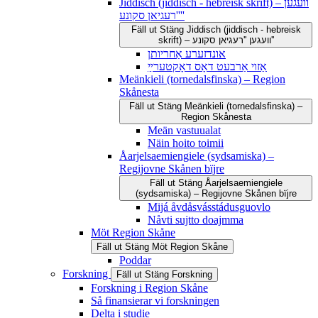
Jiddisch (jiddisch - hebreisk skrift) – וועגען
''רעגיאן סקונע''
Fäll ut
Stäng
Jiddisch (jiddisch - hebreisk
skrift) – וועגען ''רעגיאן סקונע''
אונדזערע אַחריותן
אַזוי אַרבעט דאָס דאָקטערײַ
Meänkieli (tornedalsfinska) – Region
Skånesta
Fäll ut
Stäng
Meänkieli (tornedalsfinska) –
Region Skånesta
Meän vastuualat
Näin hoito toimii
Åarjelsaemiengiele (sydsamiska) –
Regijovne Skånen bïjre
Fäll ut
Stäng
Åarjelsaemiengiele
(sydsamiska) – Regijovne Skånen bïjre
Mijá åvdåsvásstádusguovlo
Nåvti sujtto doajmma
Möt Region Skåne
Fäll ut
Stäng
Möt Region Skåne
Poddar
Forskning
Fäll ut
Stäng
Forskning
Forskning i Region Skåne
Så finansierar vi forskningen
Delta i studie