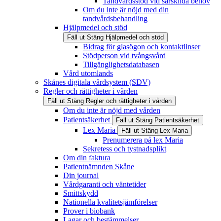
Tandvårdsstöd vid särskilda behov
Om du inte är nöjd med din
tandvårdsbehandling
Hjälpmedel och stöd
Fäll ut
Stäng
Hjälpmedel och stöd
Bidrag för glasögon och kontaktlinser
Stödperson vid tvångsvård
Tillgänglighetsdatabasen
Vård utomlands
Skånes digitala vårdsystem (SDV)
Regler och rättigheter i vården
Fäll ut
Stäng
Regler och rättigheter i vården
Om du inte är nöjd med vården
Patientsäkerhet
Fäll ut
Stäng
Patientsäkerhet
Lex Maria
Fäll ut
Stäng
Lex Maria
Prenumerera på lex Maria
Sekretess och tystnadsplikt
Om din faktura
Patientnämnden Skåne
Din journal
Vårdgaranti och väntetider
Smittskydd
Nationella kvalitetsjämförelser
Prover i biobank
Lagar och bestämmelser