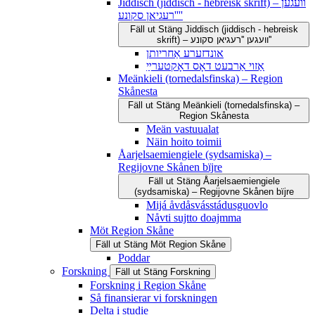
Jiddisch (jiddisch - hebreisk skrift) – וועגען
''רעגיאן סקונע''
Fäll ut
Stäng
Jiddisch (jiddisch - hebreisk
skrift) – וועגען ''רעגיאן סקונע''
אונדזערע אַחריותן
אַזוי אַרבעט דאָס דאָקטערײַ
Meänkieli (tornedalsfinska) – Region
Skånesta
Fäll ut
Stäng
Meänkieli (tornedalsfinska) –
Region Skånesta
Meän vastuualat
Näin hoito toimii
Åarjelsaemiengiele (sydsamiska) –
Regijovne Skånen bïjre
Fäll ut
Stäng
Åarjelsaemiengiele
(sydsamiska) – Regijovne Skånen bïjre
Mijá åvdåsvásstádusguovlo
Nåvti sujtto doajmma
Möt Region Skåne
Fäll ut
Stäng
Möt Region Skåne
Poddar
Forskning
Fäll ut
Stäng
Forskning
Forskning i Region Skåne
Så finansierar vi forskningen
Delta i studie