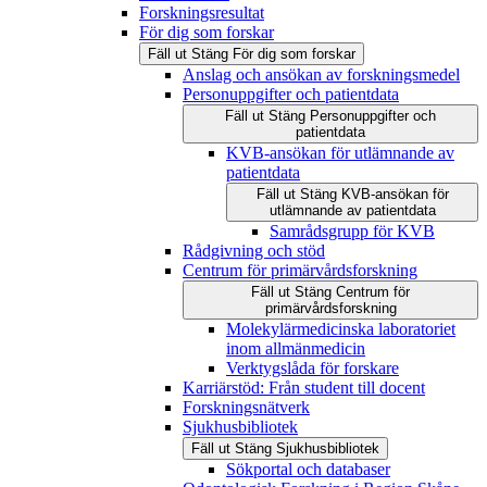
Forskningsresultat
För dig som forskar
Fäll ut
Stäng
För dig som forskar
Anslag och ansökan av forskningsmedel
Personuppgifter och patientdata
Fäll ut
Stäng
Personuppgifter och
patientdata
KVB-ansökan för utlämnande av
patientdata
Fäll ut
Stäng
KVB-ansökan för
utlämnande av patientdata
Samrådsgrupp för KVB
Rådgivning och stöd
Centrum för primärvårdsforskning
Fäll ut
Stäng
Centrum för
primärvårdsforskning
Molekylärmedicinska laboratoriet
inom allmänmedicin
Verktygslåda för forskare
Karriärstöd: Från student till docent
Forskningsnätverk
Sjukhusbibliotek
Fäll ut
Stäng
Sjukhusbibliotek
Sökportal och databaser