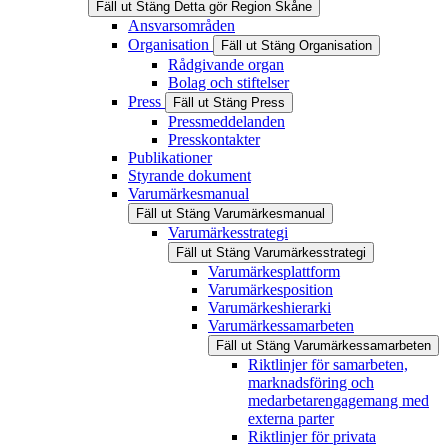
Fäll ut
Stäng
Detta gör Region Skåne
Ansvarsområden
Organisation
Fäll ut
Stäng
Organisation
Rådgivande organ
Bolag och stiftelser
Press
Fäll ut
Stäng
Press
Pressmeddelanden
Presskontakter
Publikationer
Styrande dokument
Varumärkesmanual
Fäll ut
Stäng
Varumärkesmanual
Varumärkesstrategi
Fäll ut
Stäng
Varumärkesstrategi
Varumärkesplattform
Varumärkesposition
Varumärkeshierarki
Varumärkessamarbeten
Fäll ut
Stäng
Varumärkessamarbeten
Riktlinjer för samarbeten,
marknadsföring och
medarbetarengagemang med
externa parter
Riktlinjer för privata