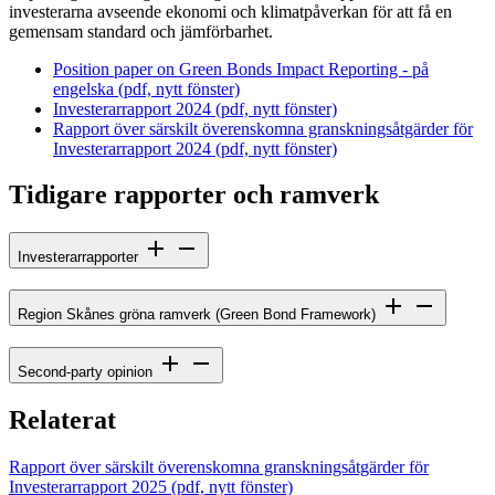
investerarna avseende ekonomi och klimatpåverkan för att få en
gemensam standard och jämförbarhet.
Position paper on Green Bonds Impact Reporting - på
engelska (pdf, nytt fönster)
Investerarrapport 2024 (pdf, nytt fönster)
Rapport över särskilt överenskomna granskningsåtgärder för
Investerarrapport 2024 (pdf, nytt fönster)
Tidigare rapporter och ramverk
Investerarrapporter
Region Skånes gröna ramverk (Green Bond Framework)
Second-party opinion
Relaterat
Rapport över särskilt överenskomna granskningsåtgärder för
Investerarrapport 2025 (pdf, nytt fönster)