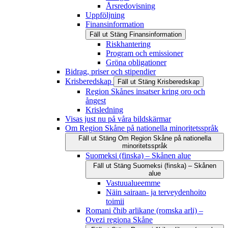
Årsredovisning
Uppföljning
Finansinformation
Fäll ut
Stäng
Finansinformation
Riskhantering
Program och emissioner
Gröna obligationer
Bidrag, priser och stipendier
Krisberedskap
Fäll ut
Stäng
Krisberedskap
Region Skånes insatser kring oro och
ångest
Krisledning
Visas just nu på våra bildskärmar
Om Region Skåne på nationella minoritetsspråk
Fäll ut
Stäng
Om Region Skåne på nationella
minoritetsspråk
Suomeksi (finska) – Skånen alue
Fäll ut
Stäng
Suomeksi (finska) – Skånen
alue
Vastuualueemme
Näin sairaan- ja terveydenhoito
toimii
Romani čhib arlikane (romska arli) –
Ovezi regiona Skåne