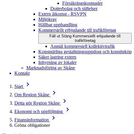
Försäkringskostnader
Dotterbolag och stiftelser
Extern åtkomst - RSVPN
Miljökrav
Hållbar upphandling
Kommersiellt erbjudande till trafikföretag
Fäll ut
Stäng
Kommersiellt erbjudande till
trafikföretag
Anmäl kommersiell kollektivtrafik
Konstnärliga gestaltningsuppdrag och konstinköp
Säker lagring extern
Inhyrning av lokaler
Marknadsföring av Skåne
Kontakt
Start
Om Region Skåne
Detta gör Region Skåne
Ekonomi och uppföljning
Finansinformation
Gröna obligationer