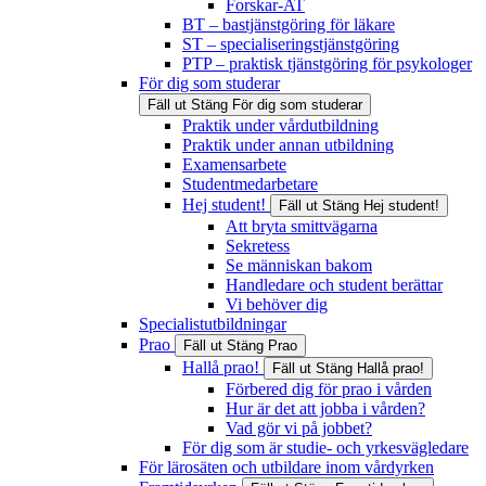
Forskar-AT
BT – bastjänstgöring för läkare
ST – specialiseringstjänstgöring
PTP – praktisk tjänstgöring för psykologer
För dig som studerar
Fäll ut
Stäng
För dig som studerar
Praktik under vårdutbildning
Praktik under annan utbildning
Examensarbete
Studentmedarbetare
Hej student!
Fäll ut
Stäng
Hej student!
Att bryta smittvägarna
Sekretess
Se människan bakom
Handledare och student berättar
Vi behöver dig
Specialistutbildningar
Prao
Fäll ut
Stäng
Prao
Hallå prao!
Fäll ut
Stäng
Hallå prao!
Förbered dig för prao i vården
Hur är det att jobba i vården?
Vad gör vi på jobbet?
För dig som är studie- och yrkesvägledare
För lärosäten och utbildare inom vårdyrken