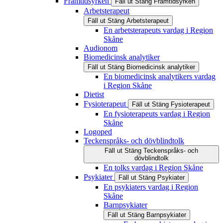
Framtidsyrken
Fäll ut
Stäng
Framtidsyrken
Arbetsterapeut
Fäll ut
Stäng
Arbetsterapeut
En arbetsterapeuts vardag i Region
Skåne
Audionom
Biomedicinsk analytiker
Fäll ut
Stäng
Biomedicinsk analytiker
En biomedicinsk analytikers vardag
i Region Skåne
Dietist
Fysioterapeut
Fäll ut
Stäng
Fysioterapeut
En fysioterapeuts vardag i Region
Skåne
Logoped
Teckenspråks- och dövblindtolk
Fäll ut
Stäng
Teckenspråks- och
dövblindtolk
En tolks vardag i Region Skåne
Psykiater
Fäll ut
Stäng
Psykiater
En psykiaters vardag i Region
Skåne
Barnpsykiater
Fäll ut
Stäng
Barnpsykiater