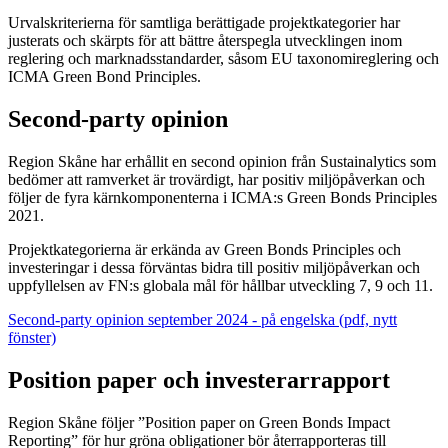
Urvalskriterierna för samtliga berättigade projektkategorier har
justerats och skärpts för att bättre återspegla utvecklingen inom
reglering och marknadsstandarder, såsom EU taxonomireglering och
ICMA Green Bond Principles.
Second-party opinion
Region Skåne har erhållit en second opinion från Sustainalytics som
bedömer att ramverket är trovärdigt, har positiv miljöpåverkan och
följer de fyra kärnkomponenterna i ICMA:s Green Bonds Principles
2021.
Projektkategorierna är erkända av Green Bonds Principles och
investeringar i dessa förväntas bidra till positiv miljöpåverkan och
uppfyllelsen av FN:s globala mål för hållbar utveckling 7, 9 och 11.
Second-party opinion september 2024 - på engelska (pdf, nytt
fönster)
Position paper och investerarrapport
Region Skåne följer ”Position paper on Green Bonds Impact
Reporting” för hur gröna obligationer bör återrapporteras till