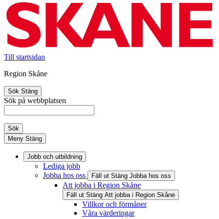
Till startsidan
Region Skåne
Sök
Stäng
Sök på webbplatsen
Sök
Meny
Stäng
Jobb och utbildning
Lediga jobb
Jobba hos oss
Fäll ut
Stäng
Jobba hos oss
Att jobba i Region Skåne
Fäll ut
Stäng
Att jobba i Region Skåne
Villkor och förmåner
Våra värderingar