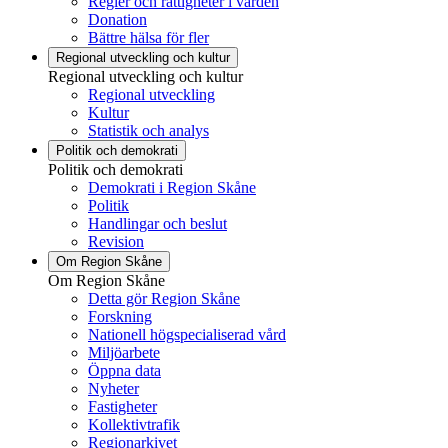
Regler och rättigheter i vården
Donation
Bättre hälsa för fler
Regional utveckling och kultur
Regional utveckling och kultur
Regional utveckling
Kultur
Statistik och analys
Politik och demokrati
Politik och demokrati
Demokrati i Region Skåne
Politik
Handlingar och beslut
Revision
Om Region Skåne
Om Region Skåne
Detta gör Region Skåne
Forskning
Nationell högspecialiserad vård
Miljöarbete
Öppna data
Nyheter
Fastigheter
Kollektivtrafik
Regionarkivet