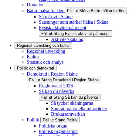
Donation
Bättre hälsa för fler
Fäll ut
Stäng
Bättre hälsa för fler
Så mår vi i Skåne
Satsningar som stärker hälsa i Skåne
Fysisk aktivitet på recept
Fäll ut
Stäng
Fysisk aktivitet på recept
Aktivitetskatalog
Regional utveckling och kultur
Regional utveckling
Kultur
Statistik och analys
Politik och demokrati
Demokrati i Region Skåne
Fäll ut
Stäng
Demokrati i Region Skåne
Regionvalet 2026
Så kan du påverka
Fäll ut
Stäng
Så kan du påverka
Så tycker skåningarna
Samråd nationella minoriteter
Brukarsamverkan
Politik
Fäll ut
Stäng
Politik
Politiska organ
Politisk organisation