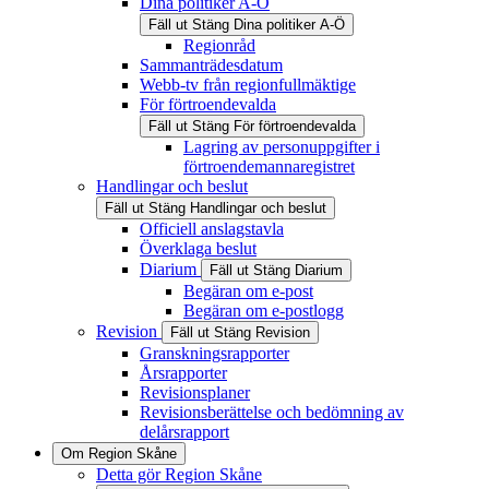
Dina politiker A-Ö
Fäll ut
Stäng
Dina politiker A-Ö
Regionråd
Sammanträdesdatum
Webb-tv från regionfullmäktige
För förtroendevalda
Fäll ut
Stäng
För förtroendevalda
Lagring av personuppgifter i
förtroendemannaregistret
Handlingar och beslut
Fäll ut
Stäng
Handlingar och beslut
Officiell anslagstavla
Överklaga beslut
Diarium
Fäll ut
Stäng
Diarium
Begäran om e-post
Begäran om e-postlogg
Revision
Fäll ut
Stäng
Revision
Granskningsrapporter
Årsrapporter
Revisionsplaner
Revisionsberättelse och bedömning av
delårsrapport
Om Region Skåne
Detta gör Region Skåne