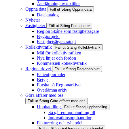
Återlämning av textilier
Öppna data
Fäll ut
Stäng
Öppna data
Datakatalog
Nyheter
Fastigheter
Fäll ut
Stäng
Fastigheter
Region Skåne som fastighetsägare
Byggprojekt
Fastighetsägarstrategi
Kollektivtrafik
Fäll ut
Stäng
Kollektivtrafik
Mål för kollektivtrafiken
Nya linjer och fordon
Kommersiell kollektivtrafik
Regionarkivet
Fäll ut
Stäng
Regionarkivet
Patientjournaler
Betyg
Forska på Regionarkivet
Överlämna arkiv
Göra affärer med oss
Fäll ut
Stäng
Göra affärer med oss
Upphandling
Fäll ut
Stäng
Upphandling
Så går en upphandling till
Innovationsupphandling
Fakturering och e-handel
Fäll ut
Stäng
Fakturering och e-handel