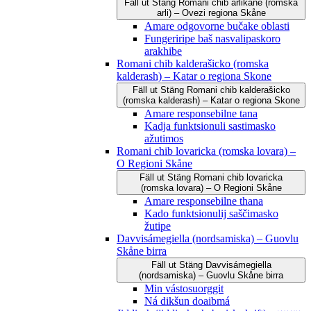
Fäll ut
Stäng
Romani čhib arlikane (romska
arli) – Ovezi regiona Skåne
Amare odgovorne bučake oblasti
Fungeriripe baš nasvalipaskoro
arakhibe
Romani chib kalderašicko (romska
kalderash) – Katar o regiona Skone
Fäll ut
Stäng
Romani chib kalderašicko
(romska kalderash) – Katar o regiona Skone
Amare responsebilne tana
Kadja funktsionuli sastimasko
ažutimos
Romani chib lovaricka (romska lovara) –
O Regioni Skåne
Fäll ut
Stäng
Romani chib lovaricka
(romska lovara) – O Regioni Skåne
Amare responsebilne thana
Kado funktsionulij saščimasko
žutipe
Davvisámegiella (nordsamiska) – Guovlu
Skåne birra
Fäll ut
Stäng
Davvisámegiella
(nordsamiska) – Guovlu Skåne birra
Min vástosuorggit
Ná dikšun doaibmá