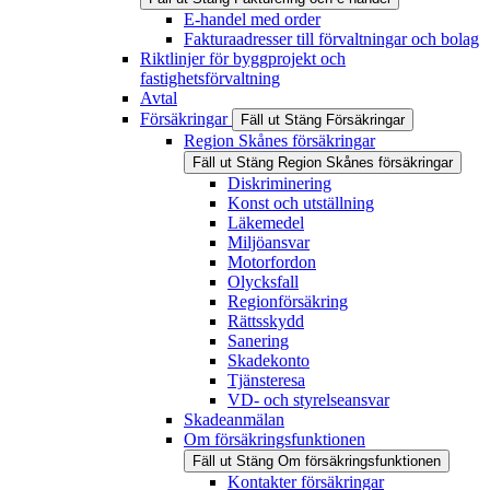
E-handel med order
Fakturaadresser till förvaltningar och bolag
Riktlinjer för byggprojekt och
fastighetsförvaltning
Avtal
Försäkringar
Fäll ut
Stäng
Försäkringar
Region Skånes försäkringar
Fäll ut
Stäng
Region Skånes försäkringar
Diskriminering
Konst och utställning
Läkemedel
Miljöansvar
Motorfordon
Olycksfall
Regionförsäkring
Rättsskydd
Sanering
Skadekonto
Tjänsteresa
VD- och styrelseansvar
Skadeanmälan
Om försäkringsfunktionen
Fäll ut
Stäng
Om försäkringsfunktionen
Kontakter försäkringar