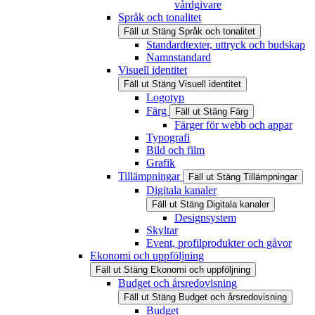
vårdgivare
Språk och tonalitet
Fäll ut
Stäng
Språk och tonalitet
Standardtexter, uttryck och budskap
Namnstandard
Visuell identitet
Fäll ut
Stäng
Visuell identitet
Logotyp
Färg
Fäll ut
Stäng
Färg
Färger för webb och appar
Typografi
Bild och film
Grafik
Tillämpningar
Fäll ut
Stäng
Tillämpningar
Digitala kanaler
Fäll ut
Stäng
Digitala kanaler
Designsystem
Skyltar
Event, profilprodukter och gåvor
Ekonomi och uppföljning
Fäll ut
Stäng
Ekonomi och uppföljning
Budget och årsredovisning
Fäll ut
Stäng
Budget och årsredovisning
Budget