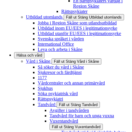
En barnpsykiaters vardag i
Region Skåne
Rättspsykiater
Utbildad utomlands
Fäll ut
Stäng
Utbildad utomlands
Jobba i Region Skåne som utlandsutbildad
Utbildad inom EU/EES i legitimationsyrke
Utbildad utanför EU/EES i legitimationsyrke
Svenska språket i vården
International Office
Leva och arbeta i Skåne
Hälsa och vård
Vård i Skåne
Fäll ut
Stäng
Vård i Skåne
Så söker du vård i Skåne
Sjukresor och färdtjänst
1177
Vårdcentraler och annan primärvård
Sjukhus
Söka psykiatrisk vård
Rättspsykiatri
Tandvård
Fäll ut
Stäng
Tandvård
Avgifter i tandvården
Tandvård för barn och unga vuxna
Vuxentandvård
Fäll ut
Stäng
Vuxentandvård