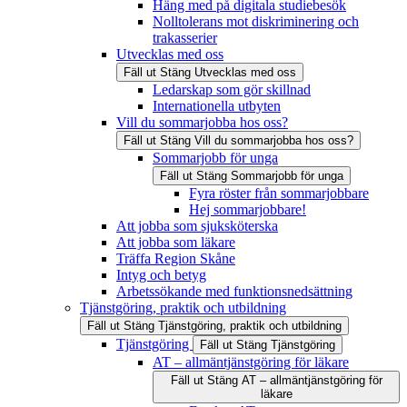
Häng med på digitala studiebesök
Nolltolerans mot diskriminering och
trakasserier
Utvecklas med oss
Fäll ut
Stäng
Utvecklas med oss
Ledarskap som gör skillnad
Internationella utbyten
Vill du sommarjobba hos oss?
Fäll ut
Stäng
Vill du sommarjobba hos oss?
Sommarjobb för unga
Fäll ut
Stäng
Sommarjobb för unga
Fyra röster från sommarjobbare
Hej sommarjobbare!
Att jobba som sjuksköterska
Att jobba som läkare
Träffa Region Skåne
Intyg och betyg
Arbetssökande med funktionsnedsättning
Tjänstgöring, praktik och utbildning
Fäll ut
Stäng
Tjänstgöring, praktik och utbildning
Tjänstgöring
Fäll ut
Stäng
Tjänstgöring
AT – allmäntjänstgöring för läkare
Fäll ut
Stäng
AT – allmäntjänstgöring för
läkare