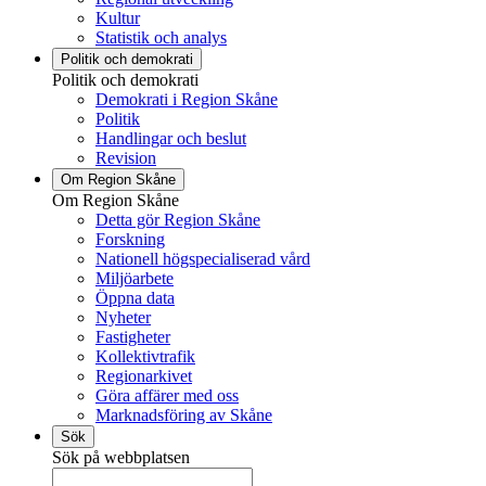
Kultur
Statistik och analys
Politik och demokrati
Politik och demokrati
Demokrati i Region Skåne
Politik
Handlingar och beslut
Revision
Om Region Skåne
Om Region Skåne
Detta gör Region Skåne
Forskning
Nationell högspecialiserad vård
Miljöarbete
Öppna data
Nyheter
Fastigheter
Kollektivtrafik
Regionarkivet
Göra affärer med oss
Marknadsföring av Skåne
Sök
Sök på webbplatsen