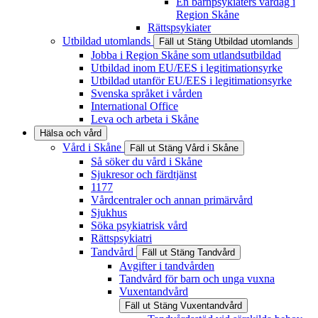
En barnpsykiaters vardag i
Region Skåne
Rättspsykiater
Utbildad utomlands
Fäll ut
Stäng
Utbildad utomlands
Jobba i Region Skåne som utlandsutbildad
Utbildad inom EU/EES i legitimationsyrke
Utbildad utanför EU/EES i legitimationsyrke
Svenska språket i vården
International Office
Leva och arbeta i Skåne
Hälsa och vård
Vård i Skåne
Fäll ut
Stäng
Vård i Skåne
Så söker du vård i Skåne
Sjukresor och färdtjänst
1177
Vårdcentraler och annan primärvård
Sjukhus
Söka psykiatrisk vård
Rättspsykiatri
Tandvård
Fäll ut
Stäng
Tandvård
Avgifter i tandvården
Tandvård för barn och unga vuxna
Vuxentandvård
Fäll ut
Stäng
Vuxentandvård