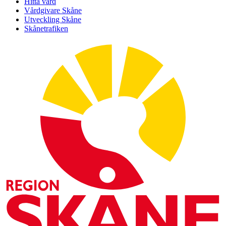
Hitta vård
Vårdgivare Skåne
Utveckling Skåne
Skånetrafiken