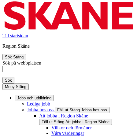
Till startsidan
Region Skåne
Sök
Stäng
Sök på webbplatsen
Sök
Meny
Stäng
Jobb och utbildning
Lediga jobb
Jobba hos oss
Fäll ut
Stäng
Jobba hos oss
Att jobba i Region Skåne
Fäll ut
Stäng
Att jobba i Region Skåne
Villkor och förmåner
Våra värderingar