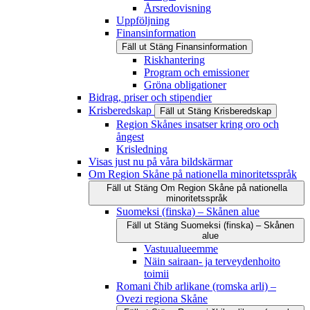
Årsredovisning
Uppföljning
Finansinformation
Fäll ut
Stäng
Finansinformation
Riskhantering
Program och emissioner
Gröna obligationer
Bidrag, priser och stipendier
Krisberedskap
Fäll ut
Stäng
Krisberedskap
Region Skånes insatser kring oro och
ångest
Krisledning
Visas just nu på våra bildskärmar
Om Region Skåne på nationella minoritetsspråk
Fäll ut
Stäng
Om Region Skåne på nationella
minoritetsspråk
Suomeksi (finska) – Skånen alue
Fäll ut
Stäng
Suomeksi (finska) – Skånen
alue
Vastuualueemme
Näin sairaan- ja terveydenhoito
toimii
Romani čhib arlikane (romska arli) –
Ovezi regiona Skåne