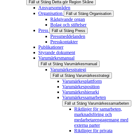
Fäll ut
Stäng
Detta gör Region Skåne
Ansvarsområden
Organisation
Fäll ut
Stäng
Organisation
Rådgivande organ
Bolag och stiftelser
Press
Fäll ut
Stäng
Press
Pressmeddelanden
Presskontakter
Publikationer
Styrande dokument
Varumärkesmanual
Fäll ut
Stäng
Varumärkesmanual
Varumärkesstrategi
Fäll ut
Stäng
Varumärkesstrategi
Varumärkesplattform
Varumärkesposition
Varumärkeshierarki
Varumärkessamarbeten
Fäll ut
Stäng
Varumärkessamarbeten
Riktlinjer för samarbeten,
marknadsföring och
medarbetarengagemang med
externa parter
Riktlinjer för privata