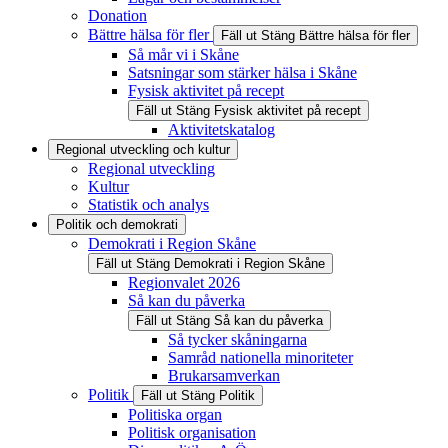
Donation
Bättre hälsa för fler
Fäll ut
Stäng
Bättre hälsa för fler
Så mår vi i Skåne
Satsningar som stärker hälsa i Skåne
Fysisk aktivitet på recept
Fäll ut
Stäng
Fysisk aktivitet på recept
Aktivitetskatalog
Regional utveckling och kultur
Regional utveckling
Kultur
Statistik och analys
Politik och demokrati
Demokrati i Region Skåne
Fäll ut
Stäng
Demokrati i Region Skåne
Regionvalet 2026
Så kan du påverka
Fäll ut
Stäng
Så kan du påverka
Så tycker skåningarna
Samråd nationella minoriteter
Brukarsamverkan
Politik
Fäll ut
Stäng
Politik
Politiska organ
Politisk organisation