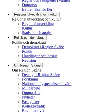
Regler och rättigheter i vården
Donation
Bättre hälsa för fler
Regional utveckling och kultur
Regional utveckling och kultur
Regional utveckling
Kultur
Statistik och analys
Politik och demokrati
Politik och demokrati
Demokrati i Region Skåne
Politik
Handlingar och beslut
Revision
Om Region Skåne
Om Region Skåne
Detta gör Region Skåne
Forskning
Nationell högspecialiserad vård
Miljöarbete
Öppna data
Nyheter
Fastigheter
Kollektivtrafik
Regionarkivet