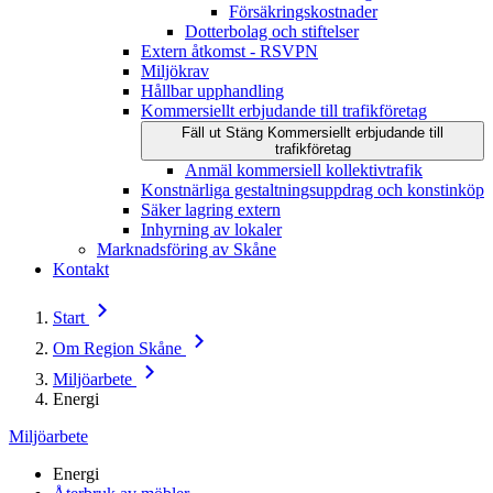
Försäkringskostnader
Dotterbolag och stiftelser
Extern åtkomst - RSVPN
Miljökrav
Hållbar upphandling
Kommersiellt erbjudande till trafikföretag
Fäll ut
Stäng
Kommersiellt erbjudande till
trafikföretag
Anmäl kommersiell kollektivtrafik
Konstnärliga gestaltningsuppdrag och konstinköp
Säker lagring extern
Inhyrning av lokaler
Marknadsföring av Skåne
Kontakt
Start
Om Region Skåne
Miljöarbete
Energi
Miljöarbete
Energi