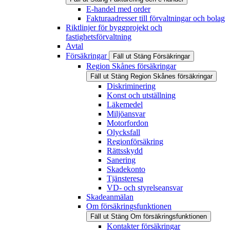
E-handel med order
Fakturaadresser till förvaltningar och bolag
Riktlinjer för byggprojekt och
fastighetsförvaltning
Avtal
Försäkringar
Fäll ut
Stäng
Försäkringar
Region Skånes försäkringar
Fäll ut
Stäng
Region Skånes försäkringar
Diskriminering
Konst och utställning
Läkemedel
Miljöansvar
Motorfordon
Olycksfall
Regionförsäkring
Rättsskydd
Sanering
Skadekonto
Tjänsteresa
VD- och styrelseansvar
Skadeanmälan
Om försäkringsfunktionen
Fäll ut
Stäng
Om försäkringsfunktionen
Kontakter försäkringar