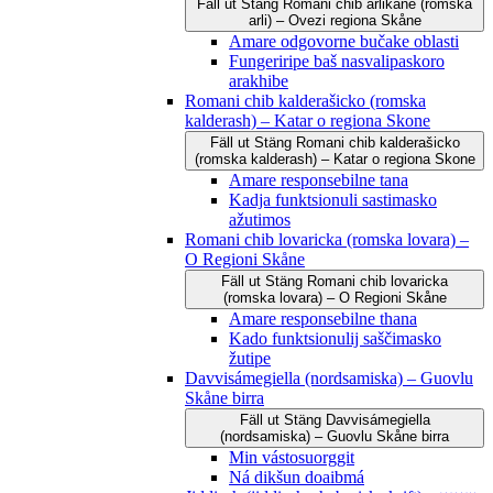
Fäll ut
Stäng
Romani čhib arlikane (romska
arli) – Ovezi regiona Skåne
Amare odgovorne bučake oblasti
Fungeriripe baš nasvalipaskoro
arakhibe
Romani chib kalderašicko (romska
kalderash) – Katar o regiona Skone
Fäll ut
Stäng
Romani chib kalderašicko
(romska kalderash) – Katar o regiona Skone
Amare responsebilne tana
Kadja funktsionuli sastimasko
ažutimos
Romani chib lovaricka (romska lovara) –
O Regioni Skåne
Fäll ut
Stäng
Romani chib lovaricka
(romska lovara) – O Regioni Skåne
Amare responsebilne thana
Kado funktsionulij saščimasko
žutipe
Davvisámegiella (nordsamiska) – Guovlu
Skåne birra
Fäll ut
Stäng
Davvisámegiella
(nordsamiska) – Guovlu Skåne birra
Min vástosuorggit
Ná dikšun doaibmá