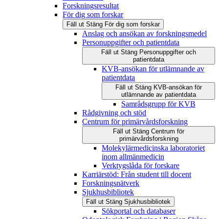
Forskningsresultat
För dig som forskar
Fäll ut
Stäng
För dig som forskar
Anslag och ansökan av forskningsmedel
Personuppgifter och patientdata
Fäll ut
Stäng
Personuppgifter och
patientdata
KVB-ansökan för utlämnande av
patientdata
Fäll ut
Stäng
KVB-ansökan för
utlämnande av patientdata
Samrådsgrupp för KVB
Rådgivning och stöd
Centrum för primärvårdsforskning
Fäll ut
Stäng
Centrum för
primärvårdsforskning
Molekylärmedicinska laboratoriet
inom allmänmedicin
Verktygslåda för forskare
Karriärstöd: Från student till docent
Forskningsnätverk
Sjukhusbibliotek
Fäll ut
Stäng
Sjukhusbibliotek
Sökportal och databaser