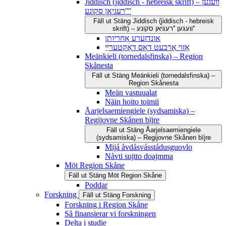
Jiddisch (jiddisch - hebreisk skrift) – וועגען
''רעגיאן סקונע''
Fäll ut
Stäng
Jiddisch (jiddisch - hebreisk
skrift) – וועגען ''רעגיאן סקונע''
אונדזערע אַחריותן
אַזוי אַרבעט דאָס דאָקטערײַ
Meänkieli (tornedalsfinska) – Region
Skånesta
Fäll ut
Stäng
Meänkieli (tornedalsfinska) –
Region Skånesta
Meän vastuualat
Näin hoito toimii
Åarjelsaemiengiele (sydsamiska) –
Regijovne Skånen bïjre
Fäll ut
Stäng
Åarjelsaemiengiele
(sydsamiska) – Regijovne Skånen bïjre
Mijá åvdåsvásstádusguovlo
Nåvti sujtto doajmma
Möt Region Skåne
Fäll ut
Stäng
Möt Region Skåne
Poddar
Forskning
Fäll ut
Stäng
Forskning
Forskning i Region Skåne
Så finansierar vi forskningen
Delta i studie