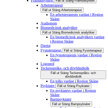
Framtidsyrken
Fäll ut
Stäng
Framtidsyrken
Arbetsterapeut
Fäll ut
Stäng
Arbetsterapeut
En arbetsterapeuts vardag i Region
Skåne
Audionom
Biomedicinsk analytiker
Fäll ut
Stäng
Biomedicinsk analytiker
En biomedicinsk analytikers vardag
i Region Skåne
Dietist
Fysioterapeut
Fäll ut
Stäng
Fysioterapeut
En fysioterapeuts vardag i Region
Skåne
Logoped
Teckenspråks- och dövblindtolk
Fäll ut
Stäng
Teckenspråks- och
dövblindtolk
En tolks vardag i Region Skåne
Psykiater
Fäll ut
Stäng
Psykiater
En psykiaters vardag i Region
Skåne
Barnpsykiater
Fäll ut
Stäng
Barnpsykiater