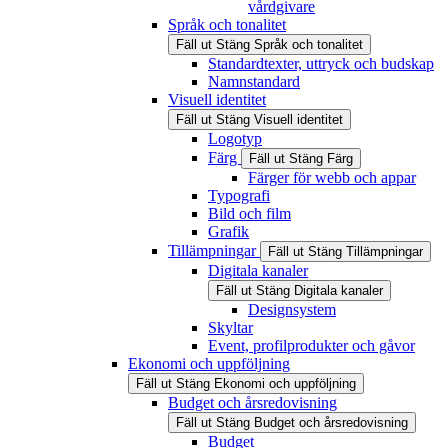
vårdgivare
Språk och tonalitet
Fäll ut
Stäng
Språk och tonalitet
Standardtexter, uttryck och budskap
Namnstandard
Visuell identitet
Fäll ut
Stäng
Visuell identitet
Logotyp
Färg
Fäll ut
Stäng
Färg
Färger för webb och appar
Typografi
Bild och film
Grafik
Tillämpningar
Fäll ut
Stäng
Tillämpningar
Digitala kanaler
Fäll ut
Stäng
Digitala kanaler
Designsystem
Skyltar
Event, profilprodukter och gåvor
Ekonomi och uppföljning
Fäll ut
Stäng
Ekonomi och uppföljning
Budget och årsredovisning
Fäll ut
Stäng
Budget och årsredovisning
Budget