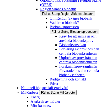
Odontologisk Forskning i Region Skåne
(OFRS)
Region Skånes biobank
Fäll ut
Stäng
Region Skånes biobank
Om Region Skånes biobank
Vad är en biobank?
Biobanksprocessen
Fäll ut
Stäng
Biobanksprocessen
Krav för att samla in och
använda biobanksprov
Biobanksansökan
Förvaring av prov hos den
centrala biobanksenheten
Utplock av prov från den
centrala biobanksenheten
Forskningsprovsamlingar
förvarade hos den centrala
biobanksenheten
Rådgivning och kontakt
Priser
Nationell högspecialiserad vård
Miljöarbete
Fäll ut
Stäng
Miljöarbete
Energi
Återbruk av möbler
Minska matsvinn