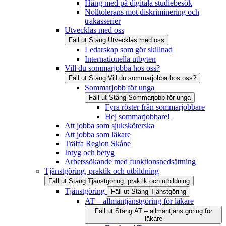
Häng med på digitala studiebesök
Nolltolerans mot diskriminering och
trakasserier
Utvecklas med oss
Fäll ut
Stäng
Utvecklas med oss
Ledarskap som gör skillnad
Internationella utbyten
Vill du sommarjobba hos oss?
Fäll ut
Stäng
Vill du sommarjobba hos oss?
Sommarjobb för unga
Fäll ut
Stäng
Sommarjobb för unga
Fyra röster från sommarjobbare
Hej sommarjobbare!
Att jobba som sjuksköterska
Att jobba som läkare
Träffa Region Skåne
Intyg och betyg
Arbetssökande med funktionsnedsättning
Tjänstgöring, praktik och utbildning
Fäll ut
Stäng
Tjänstgöring, praktik och utbildning
Tjänstgöring
Fäll ut
Stäng
Tjänstgöring
AT – allmäntjänstgöring för läkare
Fäll ut
Stäng
AT – allmäntjänstgöring för
läkare