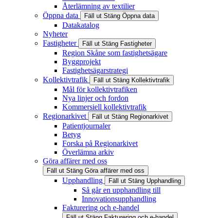
Återlämning av textilier
Öppna data
Fäll ut
Stäng
Öppna data
Datakatalog
Nyheter
Fastigheter
Fäll ut
Stäng
Fastigheter
Region Skåne som fastighetsägare
Byggprojekt
Fastighetsägarstrategi
Kollektivtrafik
Fäll ut
Stäng
Kollektivtrafik
Mål för kollektivtrafiken
Nya linjer och fordon
Kommersiell kollektivtrafik
Regionarkivet
Fäll ut
Stäng
Regionarkivet
Patientjournaler
Betyg
Forska på Regionarkivet
Överlämna arkiv
Göra affärer med oss
Fäll ut
Stäng
Göra affärer med oss
Upphandling
Fäll ut
Stäng
Upphandling
Så går en upphandling till
Innovationsupphandling
Fakturering och e-handel
Fäll ut
Stäng
Fakturering och e-handel