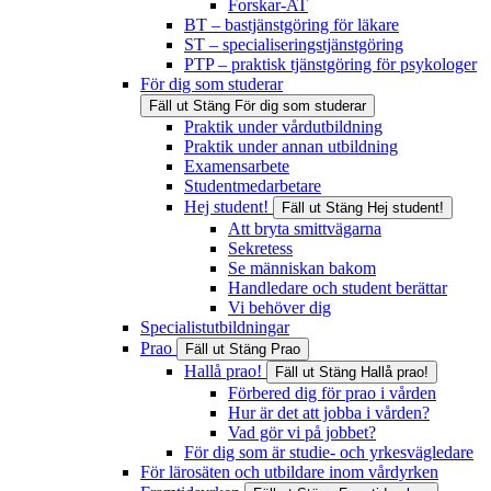
Forskar-AT
BT – bastjänstgöring för läkare
ST – specialiseringstjänstgöring
PTP – praktisk tjänstgöring för psykologer
För dig som studerar
Fäll ut
Stäng
För dig som studerar
Praktik under vårdutbildning
Praktik under annan utbildning
Examensarbete
Studentmedarbetare
Hej student!
Fäll ut
Stäng
Hej student!
Att bryta smittvägarna
Sekretess
Se människan bakom
Handledare och student berättar
Vi behöver dig
Specialistutbildningar
Prao
Fäll ut
Stäng
Prao
Hallå prao!
Fäll ut
Stäng
Hallå prao!
Förbered dig för prao i vården
Hur är det att jobba i vården?
Vad gör vi på jobbet?
För dig som är studie- och yrkesvägledare
För lärosäten och utbildare inom vårdyrken