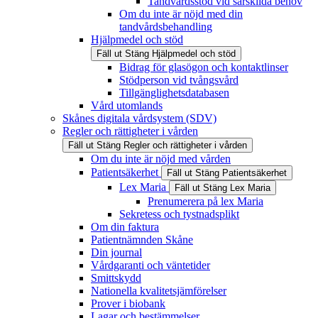
Tandvårdsstöd vid särskilda behov
Om du inte är nöjd med din
tandvårdsbehandling
Hjälpmedel och stöd
Fäll ut
Stäng
Hjälpmedel och stöd
Bidrag för glasögon och kontaktlinser
Stödperson vid tvångsvård
Tillgänglighetsdatabasen
Vård utomlands
Skånes digitala vårdsystem (SDV)
Regler och rättigheter i vården
Fäll ut
Stäng
Regler och rättigheter i vården
Om du inte är nöjd med vården
Patientsäkerhet
Fäll ut
Stäng
Patientsäkerhet
Lex Maria
Fäll ut
Stäng
Lex Maria
Prenumerera på lex Maria
Sekretess och tystnadsplikt
Om din faktura
Patientnämnden Skåne
Din journal
Vårdgaranti och väntetider
Smittskydd
Nationella kvalitetsjämförelser
Prover i biobank
Lagar och bestämmelser