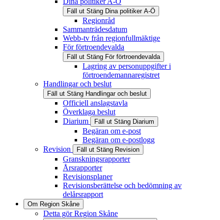
Dina politiker A-Ö
Fäll ut
Stäng
Dina politiker A-Ö
Regionråd
Sammanträdesdatum
Webb-tv från regionfullmäktige
För förtroendevalda
Fäll ut
Stäng
För förtroendevalda
Lagring av personuppgifter i
förtroendemannaregistret
Handlingar och beslut
Fäll ut
Stäng
Handlingar och beslut
Officiell anslagstavla
Överklaga beslut
Diarium
Fäll ut
Stäng
Diarium
Begäran om e-post
Begäran om e-postlogg
Revision
Fäll ut
Stäng
Revision
Granskningsrapporter
Årsrapporter
Revisionsplaner
Revisionsberättelse och bedömning av
delårsrapport
Om Region Skåne
Detta gör Region Skåne