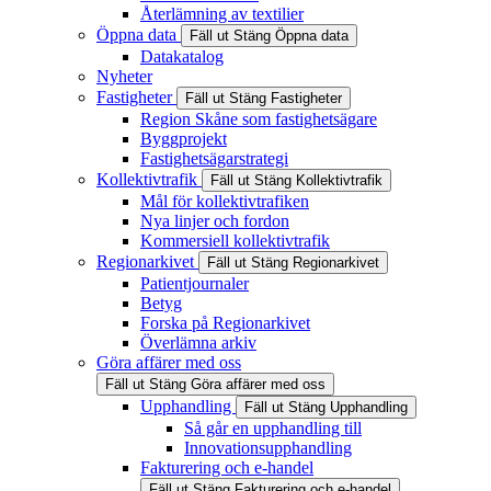
Återlämning av textilier
Öppna data
Fäll ut
Stäng
Öppna data
Datakatalog
Nyheter
Fastigheter
Fäll ut
Stäng
Fastigheter
Region Skåne som fastighetsägare
Byggprojekt
Fastighetsägarstrategi
Kollektivtrafik
Fäll ut
Stäng
Kollektivtrafik
Mål för kollektivtrafiken
Nya linjer och fordon
Kommersiell kollektivtrafik
Regionarkivet
Fäll ut
Stäng
Regionarkivet
Patientjournaler
Betyg
Forska på Regionarkivet
Överlämna arkiv
Göra affärer med oss
Fäll ut
Stäng
Göra affärer med oss
Upphandling
Fäll ut
Stäng
Upphandling
Så går en upphandling till
Innovationsupphandling
Fakturering och e-handel
Fäll ut
Stäng
Fakturering och e-handel