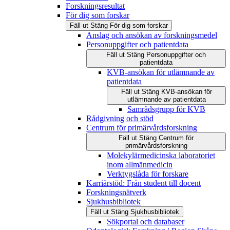
Forskningsresultat
För dig som forskar
Fäll ut
Stäng
För dig som forskar
Anslag och ansökan av forskningsmedel
Personuppgifter och patientdata
Fäll ut
Stäng
Personuppgifter och
patientdata
KVB-ansökan för utlämnande av
patientdata
Fäll ut
Stäng
KVB-ansökan för
utlämnande av patientdata
Samrådsgrupp för KVB
Rådgivning och stöd
Centrum för primärvårdsforskning
Fäll ut
Stäng
Centrum för
primärvårdsforskning
Molekylärmedicinska laboratoriet
inom allmänmedicin
Verktygslåda för forskare
Karriärstöd: Från student till docent
Forskningsnätverk
Sjukhusbibliotek
Fäll ut
Stäng
Sjukhusbibliotek
Sökportal och databaser