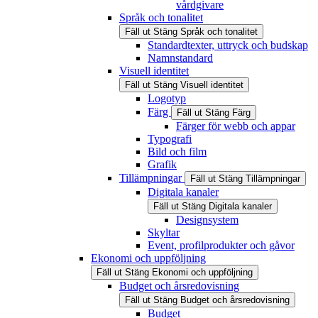
vårdgivare
Språk och tonalitet
Fäll ut
Stäng
Språk och tonalitet
Standardtexter, uttryck och budskap
Namnstandard
Visuell identitet
Fäll ut
Stäng
Visuell identitet
Logotyp
Färg
Fäll ut
Stäng
Färg
Färger för webb och appar
Typografi
Bild och film
Grafik
Tillämpningar
Fäll ut
Stäng
Tillämpningar
Digitala kanaler
Fäll ut
Stäng
Digitala kanaler
Designsystem
Skyltar
Event, profilprodukter och gåvor
Ekonomi och uppföljning
Fäll ut
Stäng
Ekonomi och uppföljning
Budget och årsredovisning
Fäll ut
Stäng
Budget och årsredovisning
Budget