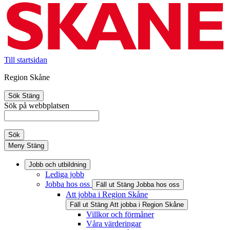
Till startsidan
Region Skåne
Sök
Stäng
Sök på webbplatsen
Sök
Meny
Stäng
Jobb och utbildning
Lediga jobb
Jobba hos oss
Fäll ut
Stäng
Jobba hos oss
Att jobba i Region Skåne
Fäll ut
Stäng
Att jobba i Region Skåne
Villkor och förmåner
Våra värderingar