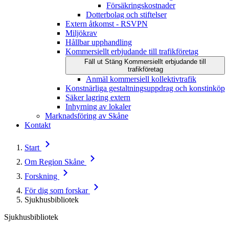
Försäkringskostnader
Dotterbolag och stiftelser
Extern åtkomst - RSVPN
Miljökrav
Hållbar upphandling
Kommersiellt erbjudande till trafikföretag
Fäll ut
Stäng
Kommersiellt erbjudande till
trafikföretag
Anmäl kommersiell kollektivtrafik
Konstnärliga gestaltningsuppdrag och konstinköp
Säker lagring extern
Inhyrning av lokaler
Marknadsföring av Skåne
Kontakt
Start
Om Region Skåne
Forskning
För dig som forskar
Sjukhusbibliotek
Sjukhusbibliotek