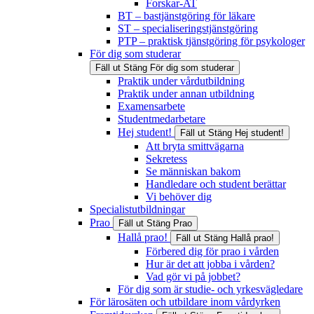
Forskar-AT
BT – bastjänstgöring för läkare
ST – specialiseringstjänstgöring
PTP – praktisk tjänstgöring för psykologer
För dig som studerar
Fäll ut
Stäng
För dig som studerar
Praktik under vårdutbildning
Praktik under annan utbildning
Examensarbete
Studentmedarbetare
Hej student!
Fäll ut
Stäng
Hej student!
Att bryta smittvägarna
Sekretess
Se människan bakom
Handledare och student berättar
Vi behöver dig
Specialistutbildningar
Prao
Fäll ut
Stäng
Prao
Hallå prao!
Fäll ut
Stäng
Hallå prao!
Förbered dig för prao i vården
Hur är det att jobba i vården?
Vad gör vi på jobbet?
För dig som är studie- och yrkesvägledare
För lärosäten och utbildare inom vårdyrken