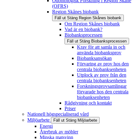
Odontologisk Forskning i Region Skåne
(OFRS)
Region Skånes biobank
Fäll ut
Stäng
Region Skånes biobank
Om Region Skånes biobank
Vad är en biobank?
Biobanksprocessen
Fäll ut
Stäng
Biobanksprocessen
Krav för att samla in och
använda biobanksprov
Biobanksansökan
Förvaring av prov hos den
centrala biobanksenheten
Utplock av prov från den
centrala biobanksenheten
Forskningsprovsamlingar
förvarade hos den centrala
biobanksenheten
Rådgivning och kontakt
Priser
Nationell högspecialiserad vård
Miljöarbete
Fäll ut
Stäng
Miljöarbete
Energi
Återbruk av möbler
Minska matsvinn