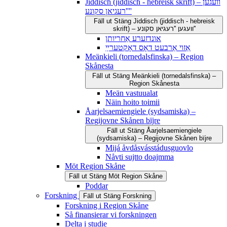
Jiddisch (jiddisch - hebreisk skrift) – וועגען
''רעגיאן סקונע''
Fäll ut
Stäng
Jiddisch (jiddisch - hebreisk
skrift) – וועגען ''רעגיאן סקונע''
אונדזערע אַחריותן
אַזוי אַרבעט דאָס דאָקטערײַ
Meänkieli (tornedalsfinska) – Region
Skånesta
Fäll ut
Stäng
Meänkieli (tornedalsfinska) –
Region Skånesta
Meän vastuualat
Näin hoito toimii
Åarjelsaemiengiele (sydsamiska) –
Regijovne Skånen bïjre
Fäll ut
Stäng
Åarjelsaemiengiele
(sydsamiska) – Regijovne Skånen bïjre
Mijá åvdåsvásstádusguovlo
Nåvti sujtto doajmma
Möt Region Skåne
Fäll ut
Stäng
Möt Region Skåne
Poddar
Forskning
Fäll ut
Stäng
Forskning
Forskning i Region Skåne
Så finansierar vi forskningen
Delta i studie