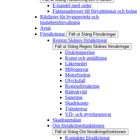
E-handel med order
Fakturaadresser till förvaltningar och bolag
Riktlinjer för byggprojekt och
fastighetsförvaltning
Avtal
Försäkringar
Fäll ut
Stäng
Försäkringar
Region Skånes försäkringar
Fäll ut
Stäng
Region Skånes försäkringar
Diskriminering
Konst och utställning
Läkemedel
Miljöansvar
Motorfordon
Olycksfall
Regionförsäkring
Rättsskydd
Sanering
Skadekonto
Tjänsteresa
VD- och styrelseansvar
Skadeanmälan
Om försäkringsfunktionen
Fäll ut
Stäng
Om försäkringsfunktionen
Kontakter försäkringar