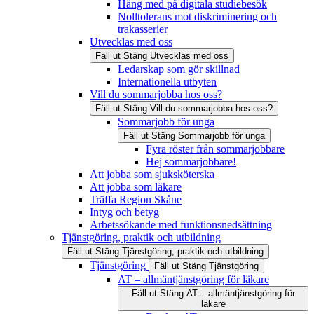
Häng med på digitala studiebesök
Nolltolerans mot diskriminering och
trakasserier
Utvecklas med oss
Fäll ut
Stäng
Utvecklas med oss
Ledarskap som gör skillnad
Internationella utbyten
Vill du sommarjobba hos oss?
Fäll ut
Stäng
Vill du sommarjobba hos oss?
Sommarjobb för unga
Fäll ut
Stäng
Sommarjobb för unga
Fyra röster från sommarjobbare
Hej sommarjobbare!
Att jobba som sjuksköterska
Att jobba som läkare
Träffa Region Skåne
Intyg och betyg
Arbetssökande med funktionsnedsättning
Tjänstgöring, praktik och utbildning
Fäll ut
Stäng
Tjänstgöring, praktik och utbildning
Tjänstgöring
Fäll ut
Stäng
Tjänstgöring
AT – allmäntjänstgöring för läkare
Fäll ut
Stäng
AT – allmäntjänstgöring för
läkare