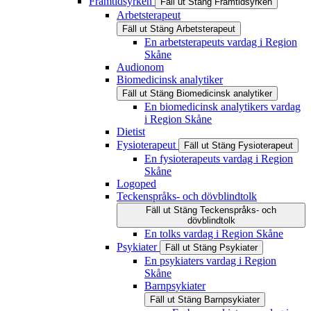
Framtidsyrken
Fäll ut
Stäng
Framtidsyrken
Arbetsterapeut
Fäll ut
Stäng
Arbetsterapeut
En arbetsterapeuts vardag i Region
Skåne
Audionom
Biomedicinsk analytiker
Fäll ut
Stäng
Biomedicinsk analytiker
En biomedicinsk analytikers vardag
i Region Skåne
Dietist
Fysioterapeut
Fäll ut
Stäng
Fysioterapeut
En fysioterapeuts vardag i Region
Skåne
Logoped
Teckenspråks- och dövblindtolk
Fäll ut
Stäng
Teckenspråks- och
dövblindtolk
En tolks vardag i Region Skåne
Psykiater
Fäll ut
Stäng
Psykiater
En psykiaters vardag i Region
Skåne
Barnpsykiater
Fäll ut
Stäng
Barnpsykiater