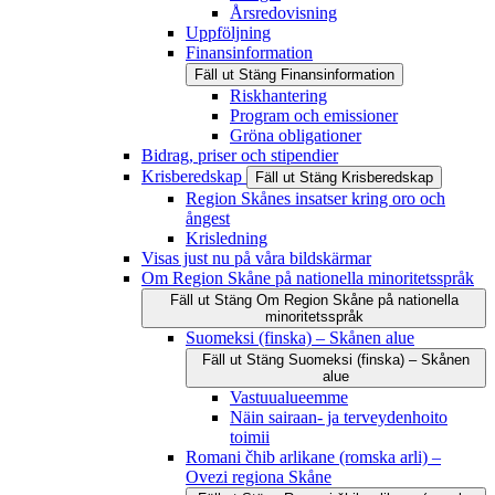
Årsredovisning
Uppföljning
Finansinformation
Fäll ut
Stäng
Finansinformation
Riskhantering
Program och emissioner
Gröna obligationer
Bidrag, priser och stipendier
Krisberedskap
Fäll ut
Stäng
Krisberedskap
Region Skånes insatser kring oro och
ångest
Krisledning
Visas just nu på våra bildskärmar
Om Region Skåne på nationella minoritetsspråk
Fäll ut
Stäng
Om Region Skåne på nationella
minoritetsspråk
Suomeksi (finska) – Skånen alue
Fäll ut
Stäng
Suomeksi (finska) – Skånen
alue
Vastuualueemme
Näin sairaan- ja terveydenhoito
toimii
Romani čhib arlikane (romska arli) –
Ovezi regiona Skåne