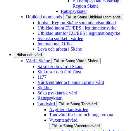
En barnpsykiaters vardag i
Region Skåne
Rättspsykiater
Utbildad utomlands
Fäll ut
Stäng
Utbildad utomlands
Jobba i Region Skåne som utlandsutbildad
Utbildad inom EU/EES i legitimationsyrke
Utbildad utanför EU/EES i legitimationsyrke
Svenska språket i vården
International Office
Leva och arbeta i Skåne
Hälsa och vård
Vård i Skåne
Fäll ut
Stäng
Vård i Skåne
Så söker du vård i Skåne
Sjukresor och färdtjänst
1177
Vårdcentraler och annan primärvård
Sjukhus
Söka psykiatrisk vård
Rättspsykiatri
Tandvård
Fäll ut
Stäng
Tandvård
Avgifter i tandvården
Tandvård för barn och unga vuxna
Vuxentandvård
Fäll ut
Stäng
Vuxentandvård