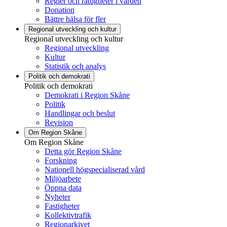
Regler och rättigheter i vården
Donation
Bättre hälsa för fler
Regional utveckling och kultur
Regional utveckling och kultur
Regional utveckling
Kultur
Statistik och analys
Politik och demokrati
Politik och demokrati
Demokrati i Region Skåne
Politik
Handlingar och beslut
Revision
Om Region Skåne
Om Region Skåne
Detta gör Region Skåne
Forskning
Nationell högspecialiserad vård
Miljöarbete
Öppna data
Nyheter
Fastigheter
Kollektivtrafik
Regionarkivet