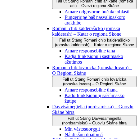
Fäll ut
Stäng
Romani čhib arlikane (romska
arli) – Ovezi regiona Skåne
Amare odgovorne bučake oblasti
Fungeriripe baš nasvalipaskoro
arakhibe
Romani chib kalderašicko (romska
kalderash) – Katar o regiona Skone
Fäll ut
Stäng
Romani chib kalderašicko
(romska kalderash) – Katar o regiona Skone
Amare responsebilne tana
Kadja funktsionuli sastimasko
ažutimos
Romani chib lovaricka (romska lovara) –
O Regioni Skåne
Fäll ut
Stäng
Romani chib lovaricka
(romska lovara) – O Regioni Skåne
Amare responsebilne thana
Kado funktsionulij saščimasko
žutipe
Davvisámegiella (nordsamiska) – Guovlu
Skåne birra
Fäll ut
Stäng
Davvisámegiella
(nordsamiska) – Guovlu Skåne birra
Min vástosuorggit
Ná dikšun doaibmá