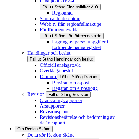
Dina politiker A-Ö
Fäll ut
Stäng
Dina politiker A-Ö
Regionråd
Sammanträdesdatum
Webb-tv från regionfullmäktige
För förtroendevalda
Fäll ut
Stäng
För förtroendevalda
Lagring av personuppgifter i
förtroendemannaregistret
Handlingar och beslut
Fäll ut
Stäng
Handlingar och beslut
Officiell anslagstavla
Överklaga beslut
Diarium
Fäll ut
Stäng
Diarium
Begäran om e-post
Begäran om e-postlogg
Revision
Fäll ut
Stäng
Revision
Granskningsrapporter
Årsrapporter
Revisionsplaner
Revisionsberättelse och bedömning av
delårsrapport
Om Region Skåne
Detta gör Region Skåne