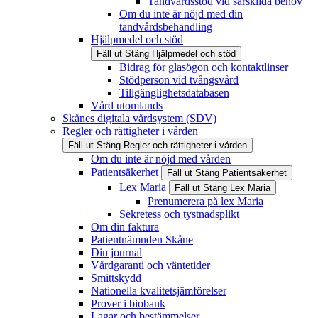
Tandvårdsstöd vid särskilda behov
Om du inte är nöjd med din
tandvårdsbehandling
Hjälpmedel och stöd
Fäll ut
Stäng
Hjälpmedel och stöd
Bidrag för glasögon och kontaktlinser
Stödperson vid tvångsvård
Tillgänglighetsdatabasen
Vård utomlands
Skånes digitala vårdsystem (SDV)
Regler och rättigheter i vården
Fäll ut
Stäng
Regler och rättigheter i vården
Om du inte är nöjd med vården
Patientsäkerhet
Fäll ut
Stäng
Patientsäkerhet
Lex Maria
Fäll ut
Stäng
Lex Maria
Prenumerera på lex Maria
Sekretess och tystnadsplikt
Om din faktura
Patientnämnden Skåne
Din journal
Vårdgaranti och väntetider
Smittskydd
Nationella kvalitetsjämförelser
Prover i biobank
Lagar och bestämmelser