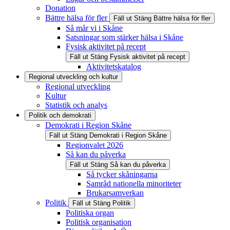
Donation
Bättre hälsa för fler
Fäll ut
Stäng
Bättre hälsa för fler
Så mår vi i Skåne
Satsningar som stärker hälsa i Skåne
Fysisk aktivitet på recept
Fäll ut
Stäng
Fysisk aktivitet på recept
Aktivitetskatalog
Regional utveckling och kultur
Regional utveckling
Kultur
Statistik och analys
Politik och demokrati
Demokrati i Region Skåne
Fäll ut
Stäng
Demokrati i Region Skåne
Regionvalet 2026
Så kan du påverka
Fäll ut
Stäng
Så kan du påverka
Så tycker skåningarna
Samråd nationella minoriteter
Brukarsamverkan
Politik
Fäll ut
Stäng
Politik
Politiska organ
Politisk organisation