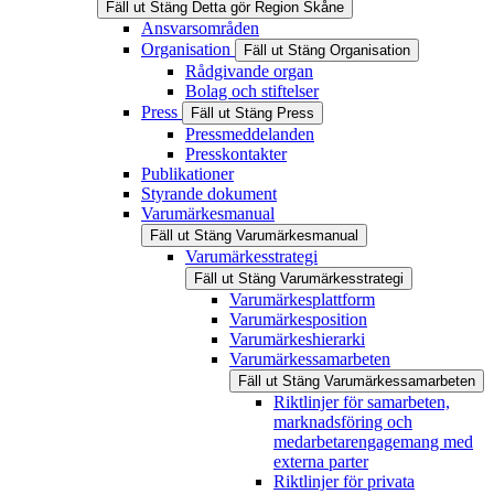
Fäll ut
Stäng
Detta gör Region Skåne
Ansvarsområden
Organisation
Fäll ut
Stäng
Organisation
Rådgivande organ
Bolag och stiftelser
Press
Fäll ut
Stäng
Press
Pressmeddelanden
Presskontakter
Publikationer
Styrande dokument
Varumärkesmanual
Fäll ut
Stäng
Varumärkesmanual
Varumärkesstrategi
Fäll ut
Stäng
Varumärkesstrategi
Varumärkesplattform
Varumärkesposition
Varumärkeshierarki
Varumärkessamarbeten
Fäll ut
Stäng
Varumärkessamarbeten
Riktlinjer för samarbeten,
marknadsföring och
medarbetarengagemang med
externa parter
Riktlinjer för privata