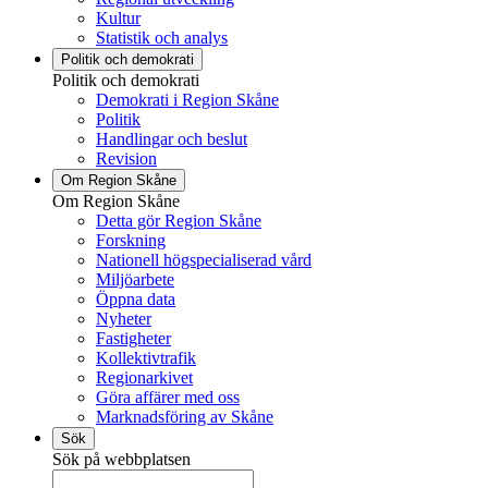
Kultur
Statistik och analys
Politik och demokrati
Politik och demokrati
Demokrati i Region Skåne
Politik
Handlingar och beslut
Revision
Om Region Skåne
Om Region Skåne
Detta gör Region Skåne
Forskning
Nationell högspecialiserad vård
Miljöarbete
Öppna data
Nyheter
Fastigheter
Kollektivtrafik
Regionarkivet
Göra affärer med oss
Marknadsföring av Skåne
Sök
Sök på webbplatsen