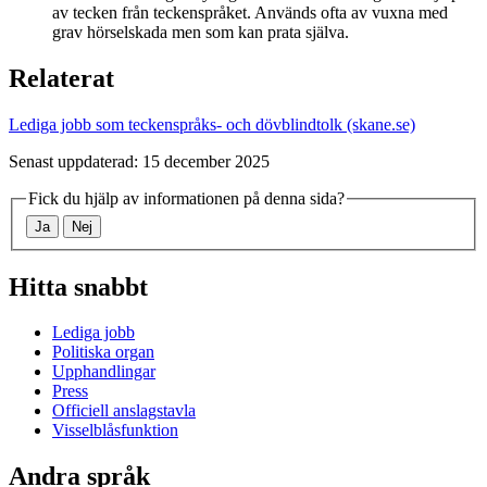
av tecken från teckenspråket. Används ofta av vuxna med
grav hörselskada men som kan prata själva.
Relaterat
Lediga jobb som teckenspråks- och dövblindtolk (skane.se)
Senast uppdaterad: 15 december 2025
Fick du hjälp av informationen på denna sida?
Ja
Nej
Hitta snabbt
Lediga jobb
Politiska organ
Upphandlingar
Press
Officiell anslagstavla
Visselblåsfunktion
Andra språk