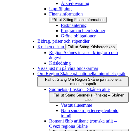
Årsredovisning
Uppföljning
Finansinformation
Fäll ut
Stäng
Finansinformation
Riskhantering
Program och emissioner
Gröna obligationer
Bidrag, priser och stipendier
Krisberedskap
Fäll ut
Stäng
Krisberedskap
Region Skånes insatser kring oro och
ångest
Krisledning
Visas just nu på våra bildskärmar
Om Region Skåne på nationella minoritetsspråk
Fäll ut
Stäng
Om Region Skåne på nationella
minoritetsspråk
Suomeksi (finska) – Skånen alue
Fäll ut
Stäng
Suomeksi (finska) – Skånen
alue
Vastuualueemme
Näin sairaan- ja terveydenhoito
toimii
Romani čhib arlikane (romska arli) –
Ovezi regiona Skåne