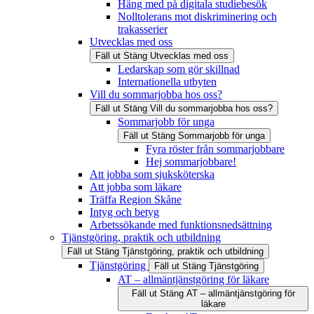
Häng med på digitala studiebesök
Nolltolerans mot diskriminering och
trakasserier
Utvecklas med oss
Fäll ut
Stäng
Utvecklas med oss
Ledarskap som gör skillnad
Internationella utbyten
Vill du sommarjobba hos oss?
Fäll ut
Stäng
Vill du sommarjobba hos oss?
Sommarjobb för unga
Fäll ut
Stäng
Sommarjobb för unga
Fyra röster från sommarjobbare
Hej sommarjobbare!
Att jobba som sjuksköterska
Att jobba som läkare
Träffa Region Skåne
Intyg och betyg
Arbetssökande med funktionsnedsättning
Tjänstgöring, praktik och utbildning
Fäll ut
Stäng
Tjänstgöring, praktik och utbildning
Tjänstgöring
Fäll ut
Stäng
Tjänstgöring
AT – allmäntjänstgöring för läkare
Fäll ut
Stäng
AT – allmäntjänstgöring för
läkare