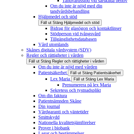
Tandvårdsstöd vid särskilda behov
Om du inte är nöjd med din
tandvårdsbehandling
Hjälpmedel och stöd
Fäll ut
Stäng
Hjälpmedel och stöd
Bidrag för glasögon och kontaktlinser
Stödperson vid tvångsvård
Tillgänglighetsdatabasen
Vård utomlands
Skånes digitala vårdsystem (SDV)
Regler och rättigheter i vården
Fäll ut
Stäng
Regler och rättigheter i vården
Om du inte är nöjd med vården
Patientsäkerhet
Fäll ut
Stäng
Patientsäkerhet
Lex Maria
Fäll ut
Stäng
Lex Maria
Prenumerera på lex Maria
Sekretess och tystnadsplikt
Om din faktura
Patientnämnden Skåne
Din journal
Vårdgaranti och väntetider
Smittskydd
Nationella kvalitetsjämförelser
Prover i biobank
Lagar och bestämmelser