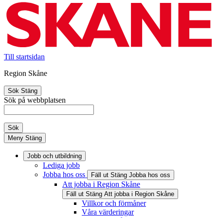
Till startsidan
Region Skåne
Sök
Stäng
Sök på webbplatsen
Sök
Meny
Stäng
Jobb och utbildning
Lediga jobb
Jobba hos oss
Fäll ut
Stäng
Jobba hos oss
Att jobba i Region Skåne
Fäll ut
Stäng
Att jobba i Region Skåne
Villkor och förmåner
Våra värderingar