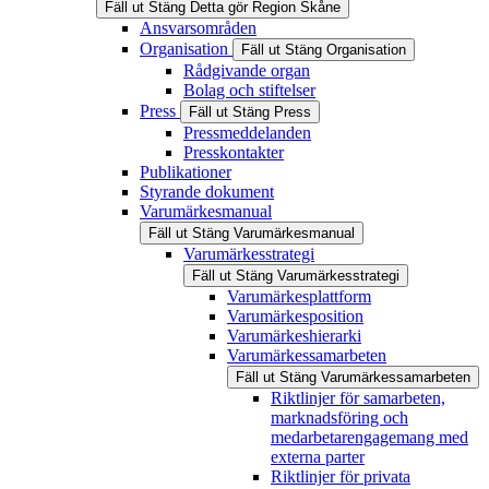
Fäll ut
Stäng
Detta gör Region Skåne
Ansvarsområden
Organisation
Fäll ut
Stäng
Organisation
Rådgivande organ
Bolag och stiftelser
Press
Fäll ut
Stäng
Press
Pressmeddelanden
Presskontakter
Publikationer
Styrande dokument
Varumärkesmanual
Fäll ut
Stäng
Varumärkesmanual
Varumärkesstrategi
Fäll ut
Stäng
Varumärkesstrategi
Varumärkesplattform
Varumärkesposition
Varumärkeshierarki
Varumärkessamarbeten
Fäll ut
Stäng
Varumärkessamarbeten
Riktlinjer för samarbeten,
marknadsföring och
medarbetarengagemang med
externa parter
Riktlinjer för privata