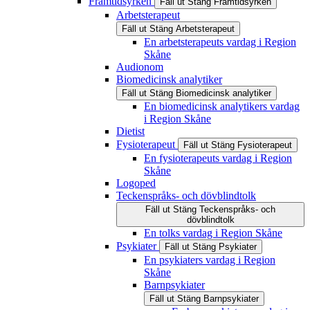
Framtidsyrken
Fäll ut
Stäng
Framtidsyrken
Arbetsterapeut
Fäll ut
Stäng
Arbetsterapeut
En arbetsterapeuts vardag i Region
Skåne
Audionom
Biomedicinsk analytiker
Fäll ut
Stäng
Biomedicinsk analytiker
En biomedicinsk analytikers vardag
i Region Skåne
Dietist
Fysioterapeut
Fäll ut
Stäng
Fysioterapeut
En fysioterapeuts vardag i Region
Skåne
Logoped
Teckenspråks- och dövblindtolk
Fäll ut
Stäng
Teckenspråks- och
dövblindtolk
En tolks vardag i Region Skåne
Psykiater
Fäll ut
Stäng
Psykiater
En psykiaters vardag i Region
Skåne
Barnpsykiater
Fäll ut
Stäng
Barnpsykiater