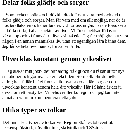
Delar folks glädje och sorger
– Som teckenspråks- och dövblindtolk får du vara med och dela
folks glädje och sorger. Man får vara med om allt möjligt, när de är
hos tandläkaren och drar tänder, vid förlossningar, när de försöker att
ta körkort. Ja, i alla aspekter av livet. Vi får se bebisar födas och
växa upp och vi finns där i livets slutskede. Jag får möjlighet att vara
någon i en annan människas liv, utan att egentligen lära känna dem.
Jag får se hela livet hända, fortsätter Frida.
Utvecklas konstant genom yrkeslivet
– Jag älskar mitt jobb, det blir aldrig tråkigt och du råkar ut för nya
situationer och gör nya saker hela tiden. Som tolk blir du heller
aldrig helt fullärd. Det finns alltid nya saker att lära sig och du
utvecklas konstant genom hela ditt yrkesliv. Här i Skåne är det ju
dessutom ett bristyrke. Vi behöver fler kollegor och jag kan inte
annat än varmt rekommendera detta yrke.
Olika typer av tolkar
Det finns fyra typer av tolkar vid Region Skånes tolkcentral:
teckenspråkstolk, dövblindtolk, skrivtolk och TSS-tolk.