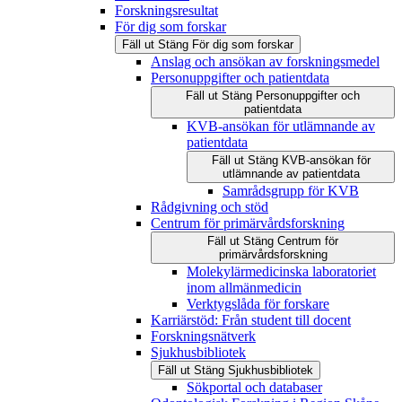
Forskningsresultat
För dig som forskar
Fäll ut
Stäng
För dig som forskar
Anslag och ansökan av forskningsmedel
Personuppgifter och patientdata
Fäll ut
Stäng
Personuppgifter och
patientdata
KVB-ansökan för utlämnande av
patientdata
Fäll ut
Stäng
KVB-ansökan för
utlämnande av patientdata
Samrådsgrupp för KVB
Rådgivning och stöd
Centrum för primärvårdsforskning
Fäll ut
Stäng
Centrum för
primärvårdsforskning
Molekylärmedicinska laboratoriet
inom allmänmedicin
Verktygslåda för forskare
Karriärstöd: Från student till docent
Forskningsnätverk
Sjukhusbibliotek
Fäll ut
Stäng
Sjukhusbibliotek
Sökportal och databaser