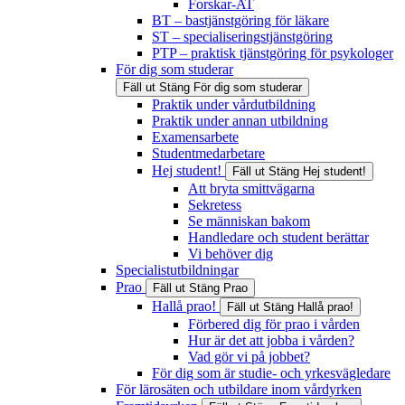
Forskar-AT
BT – bastjänstgöring för läkare
ST – specialiseringstjänstgöring
PTP – praktisk tjänstgöring för psykologer
För dig som studerar
Fäll ut
Stäng
För dig som studerar
Praktik under vårdutbildning
Praktik under annan utbildning
Examensarbete
Studentmedarbetare
Hej student!
Fäll ut
Stäng
Hej student!
Att bryta smittvägarna
Sekretess
Se människan bakom
Handledare och student berättar
Vi behöver dig
Specialistutbildningar
Prao
Fäll ut
Stäng
Prao
Hallå prao!
Fäll ut
Stäng
Hallå prao!
Förbered dig för prao i vården
Hur är det att jobba i vården?
Vad gör vi på jobbet?
För dig som är studie- och yrkesvägledare
För lärosäten och utbildare inom vårdyrken