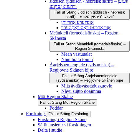
Jiddisch (jiddisch - hebreisk skrift) – וועגען
''רעגיאן סקונע''
Fäll ut
Stäng
Jiddisch (jiddisch - hebreisk
skrift) – וועגען ''רעגיאן סקונע''
אונדזערע אַחריותן
אַזוי אַרבעט דאָס דאָקטערײַ
Meänkieli (tornedalsfinska) – Region
Skånesta
Fäll ut
Stäng
Meänkieli (tornedalsfinska) –
Region Skånesta
Meän vastuualat
Näin hoito toimii
Åarjelsaemiengiele (sydsamiska) –
Regijovne Skånen bïjre
Fäll ut
Stäng
Åarjelsaemiengiele
(sydsamiska) – Regijovne Skånen bïjre
Mijá åvdåsvásstádusguovlo
Nåvti sujtto doajmma
Möt Region Skåne
Fäll ut
Stäng
Möt Region Skåne
Poddar
Forskning
Fäll ut
Stäng
Forskning
Forskning i Region Skåne
Så finansierar vi forskningen
Delta i studie