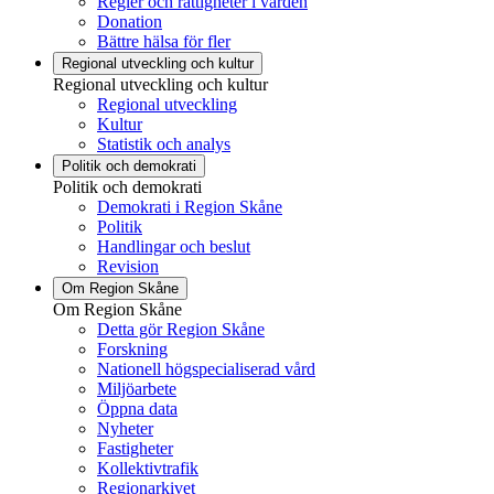
Regler och rättigheter i vården
Donation
Bättre hälsa för fler
Regional utveckling och kultur
Regional utveckling och kultur
Regional utveckling
Kultur
Statistik och analys
Politik och demokrati
Politik och demokrati
Demokrati i Region Skåne
Politik
Handlingar och beslut
Revision
Om Region Skåne
Om Region Skåne
Detta gör Region Skåne
Forskning
Nationell högspecialiserad vård
Miljöarbete
Öppna data
Nyheter
Fastigheter
Kollektivtrafik
Regionarkivet