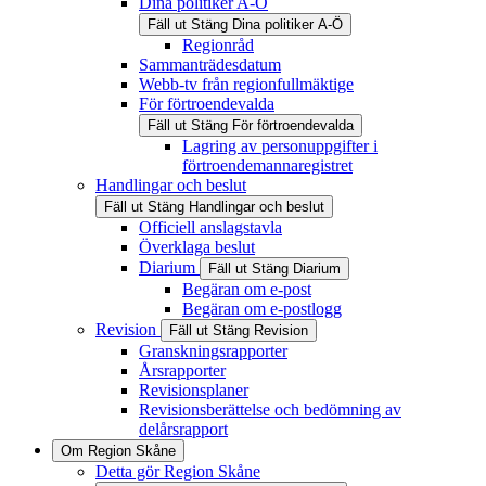
Dina politiker A-Ö
Fäll ut
Stäng
Dina politiker A-Ö
Regionråd
Sammanträdesdatum
Webb-tv från regionfullmäktige
För förtroendevalda
Fäll ut
Stäng
För förtroendevalda
Lagring av personuppgifter i
förtroendemannaregistret
Handlingar och beslut
Fäll ut
Stäng
Handlingar och beslut
Officiell anslagstavla
Överklaga beslut
Diarium
Fäll ut
Stäng
Diarium
Begäran om e-post
Begäran om e-postlogg
Revision
Fäll ut
Stäng
Revision
Granskningsrapporter
Årsrapporter
Revisionsplaner
Revisionsberättelse och bedömning av
delårsrapport
Om Region Skåne
Detta gör Region Skåne