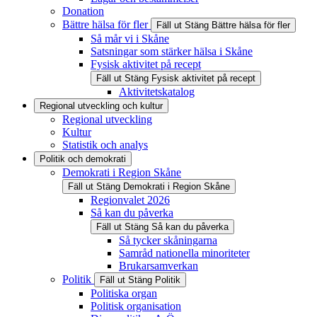
Donation
Bättre hälsa för fler
Fäll ut
Stäng
Bättre hälsa för fler
Så mår vi i Skåne
Satsningar som stärker hälsa i Skåne
Fysisk aktivitet på recept
Fäll ut
Stäng
Fysisk aktivitet på recept
Aktivitetskatalog
Regional utveckling och kultur
Regional utveckling
Kultur
Statistik och analys
Politik och demokrati
Demokrati i Region Skåne
Fäll ut
Stäng
Demokrati i Region Skåne
Regionvalet 2026
Så kan du påverka
Fäll ut
Stäng
Så kan du påverka
Så tycker skåningarna
Samråd nationella minoriteter
Brukarsamverkan
Politik
Fäll ut
Stäng
Politik
Politiska organ
Politisk organisation