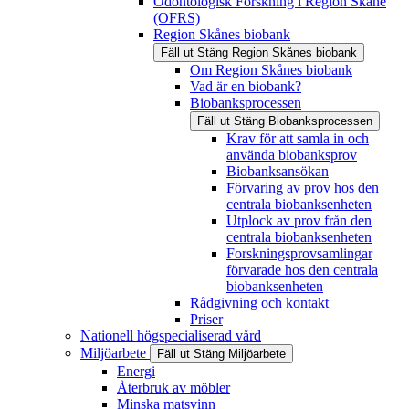
Odontologisk Forskning i Region Skåne
(OFRS)
Region Skånes biobank
Fäll ut
Stäng
Region Skånes biobank
Om Region Skånes biobank
Vad är en biobank?
Biobanksprocessen
Fäll ut
Stäng
Biobanksprocessen
Krav för att samla in och
använda biobanksprov
Biobanksansökan
Förvaring av prov hos den
centrala biobanksenheten
Utplock av prov från den
centrala biobanksenheten
Forskningsprovsamlingar
förvarade hos den centrala
biobanksenheten
Rådgivning och kontakt
Priser
Nationell högspecialiserad vård
Miljöarbete
Fäll ut
Stäng
Miljöarbete
Energi
Återbruk av möbler
Minska matsvinn