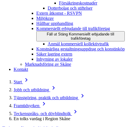
Försäkringskostnader
Dotterbolag och stiftelser
Extern åtkomst - RSVPN
Miljökrav
Hållbar upphandling
Kommersiellt erbjudande till trafikföretag
Fäll ut
Stäng
Kommersiellt erbjudande till
trafikföretag
Anmäl kommersiell kollektivtrafik
Konstnärliga gestaltningsuppdrag och konstinköp
Säker lagring extern
Inhyrning av lokaler
Marknadsföring av Skåne
Kontakt
Start
Jobb och utbildning
Tjänstgöring, praktik och utbildning
Framtidsyrken
Teckenspråks- och dövblindtolk
En tolks vardag i Region Skåne