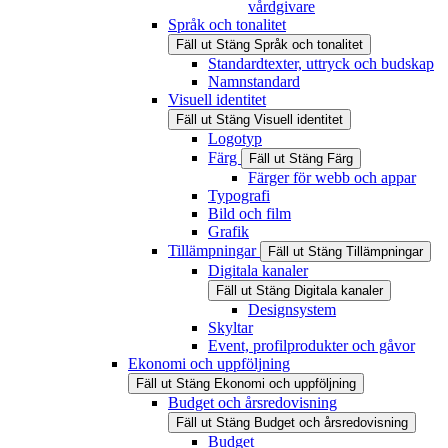
vårdgivare
Språk och tonalitet
Fäll ut
Stäng
Språk och tonalitet
Standardtexter, uttryck och budskap
Namnstandard
Visuell identitet
Fäll ut
Stäng
Visuell identitet
Logotyp
Färg
Fäll ut
Stäng
Färg
Färger för webb och appar
Typografi
Bild och film
Grafik
Tillämpningar
Fäll ut
Stäng
Tillämpningar
Digitala kanaler
Fäll ut
Stäng
Digitala kanaler
Designsystem
Skyltar
Event, profilprodukter och gåvor
Ekonomi och uppföljning
Fäll ut
Stäng
Ekonomi och uppföljning
Budget och årsredovisning
Fäll ut
Stäng
Budget och årsredovisning
Budget