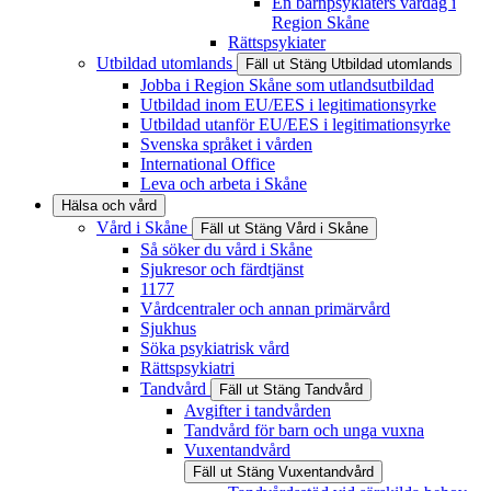
En barnpsykiaters vardag i
Region Skåne
Rättspsykiater
Utbildad utomlands
Fäll ut
Stäng
Utbildad utomlands
Jobba i Region Skåne som utlandsutbildad
Utbildad inom EU/EES i legitimationsyrke
Utbildad utanför EU/EES i legitimationsyrke
Svenska språket i vården
International Office
Leva och arbeta i Skåne
Hälsa och vård
Vård i Skåne
Fäll ut
Stäng
Vård i Skåne
Så söker du vård i Skåne
Sjukresor och färdtjänst
1177
Vårdcentraler och annan primärvård
Sjukhus
Söka psykiatrisk vård
Rättspsykiatri
Tandvård
Fäll ut
Stäng
Tandvård
Avgifter i tandvården
Tandvård för barn och unga vuxna
Vuxentandvård
Fäll ut
Stäng
Vuxentandvård