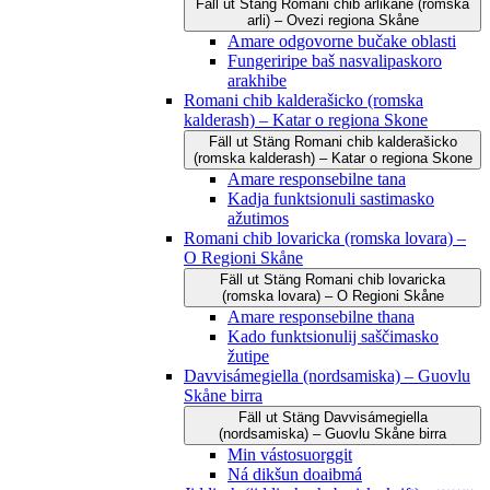
Fäll ut
Stäng
Romani čhib arlikane (romska
arli) – Ovezi regiona Skåne
Amare odgovorne bučake oblasti
Fungeriripe baš nasvalipaskoro
arakhibe
Romani chib kalderašicko (romska
kalderash) – Katar o regiona Skone
Fäll ut
Stäng
Romani chib kalderašicko
(romska kalderash) – Katar o regiona Skone
Amare responsebilne tana
Kadja funktsionuli sastimasko
ažutimos
Romani chib lovaricka (romska lovara) –
O Regioni Skåne
Fäll ut
Stäng
Romani chib lovaricka
(romska lovara) – O Regioni Skåne
Amare responsebilne thana
Kado funktsionulij saščimasko
žutipe
Davvisámegiella (nordsamiska) – Guovlu
Skåne birra
Fäll ut
Stäng
Davvisámegiella
(nordsamiska) – Guovlu Skåne birra
Min vástosuorggit
Ná dikšun doaibmá