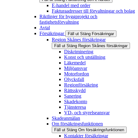
E-handel med order
Fakturaadresser till förvaltningar och bolag
Riktlinjer för byggprojekt och
fastighetsförvaltning
Avtal
Försäkringar
Fäll ut
Stäng
Försäkringar
Region Skånes försäkringar
Fäll ut
Stäng
Region Skånes försäkringar
Diskriminering
Konst och utställning
Läkemedel
Miljöansvar
Motorfordon
Olycksfall
Regionförsäkring
Rättsskydd
Sanering
Skadekonto
Tjänsteresa
VD- och styrelseansvar
Skadeanmälan
Om försäkringsfunktionen
Fäll ut
Stäng
Om försäkringsfunktionen
Kontakter försäkringar