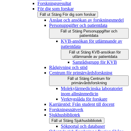
Forskningsresultat
För dig som forskar
Fäll ut
Stäng
För dig som forskar
Anslag och ansökan av forskningsmedel
Personuppgifter och patientdata
Fäll ut
Stäng
Personuppgifter och
patientdata
KVB-ansökan för utlämnande av
patientdata
Fäll ut
Stäng
KVB-ansökan för
utlämnande av patientdata
Samrådsgrupp för KVB
Rådgivning och stöd
Centrum för primärvårdsforskning
Fäll ut
Stäng
Centrum för
primärvårdsforskning
Molekylärmedicinska laboratoriet
inom allmänmedicin
Verktygslåda för forskare
Karriärstöd: Från student till docent
Forskningsnätverk
Sjukhusbibliotek
Fäll ut
Stäng
Sjukhusbibliotek
Sökportal och databaser