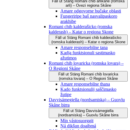
Fäll ut
Stäng
Romani čhib arlikane (romska
arli) – Ovezi regiona Skåne
Amare odgovorne bučake oblasti
Fungeriripe baš nasvalipaskoro
arakhibe
Romani chib kalderašicko (romska
kalderash) – Katar o regiona Skone
Fäll ut
Stäng
Romani chib kalderašicko
(romska kalderash) – Katar o regiona Skone
Amare responsebilne tana
Kadja funktsionuli sastimasko
ažutimos
Romani chib lovaricka (romska lovara) –
O Regioni Skåne
Fäll ut
Stäng
Romani chib lovaricka
(romska lovara) – O Regioni Skåne
Amare responsebilne thana
Kado funktsionulij saščimasko
žutipe
Davvisámegiella (nordsamiska) – Guovlu
Skåne birra
Fäll ut
Stäng
Davvisámegiella
(nordsamiska) – Guovlu Skåne birra
Min vástosuorggit
Ná dikšun doaibmá