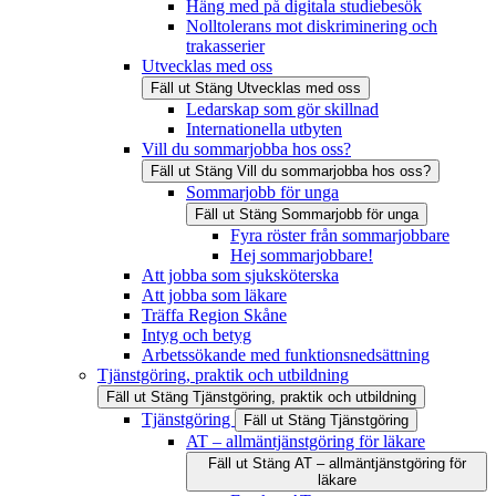
Häng med på digitala studiebesök
Nolltolerans mot diskriminering och
trakasserier
Utvecklas med oss
Fäll ut
Stäng
Utvecklas med oss
Ledarskap som gör skillnad
Internationella utbyten
Vill du sommarjobba hos oss?
Fäll ut
Stäng
Vill du sommarjobba hos oss?
Sommarjobb för unga
Fäll ut
Stäng
Sommarjobb för unga
Fyra röster från sommarjobbare
Hej sommarjobbare!
Att jobba som sjuksköterska
Att jobba som läkare
Träffa Region Skåne
Intyg och betyg
Arbetssökande med funktionsnedsättning
Tjänstgöring, praktik och utbildning
Fäll ut
Stäng
Tjänstgöring, praktik och utbildning
Tjänstgöring
Fäll ut
Stäng
Tjänstgöring
AT – allmäntjänstgöring för läkare
Fäll ut
Stäng
AT – allmäntjänstgöring för
läkare