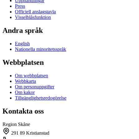
Upphandlingar
Press
Officiell anslagstavla
Visselblåsfunktion
Andra språk
English
Nationella minoritetsspråk
Webbplatsen
Om webbplatsen
Webbkarta
Om personuppgifter
Om kakor
Tillgänglighetsredogörelse
Kontakta oss
Region Skåne
291 89 Kristianstad