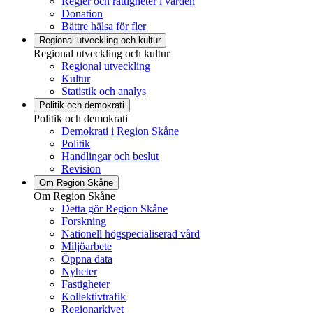
Regler och rättigheter i vården
Donation
Bättre hälsa för fler
Regional utveckling och kultur
Regional utveckling och kultur
Regional utveckling
Kultur
Statistik och analys
Politik och demokrati
Politik och demokrati
Demokrati i Region Skåne
Politik
Handlingar och beslut
Revision
Om Region Skåne
Om Region Skåne
Detta gör Region Skåne
Forskning
Nationell högspecialiserad vård
Miljöarbete
Öppna data
Nyheter
Fastigheter
Kollektivtrafik
Regionarkivet