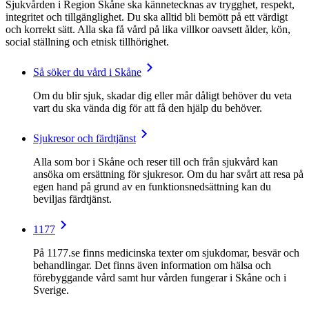
Sjukvården i Region Skåne ska kännetecknas av trygghet, respekt,
integritet och tillgänglighet. Du ska alltid bli bemött på ett värdigt
och korrekt sätt. Alla ska få vård på lika villkor oavsett ålder, kön,
social ställning och etnisk tillhörighet.
Så söker du vård i Skåne
Om du blir sjuk, skadar dig eller mår dåligt behöver du veta
vart du ska vända dig för att få den hjälp du behöver.
Sjukresor och färdtjänst
Alla som bor i Skåne och reser till och från sjukvård kan
ansöka om ersättning för sjukresor. Om du har svårt att resa på
egen hand på grund av en funktionsnedsättning kan du
beviljas färdtjänst.
1177
På 1177.se finns medicinska texter om sjukdomar, besvär och
behandlingar. Det finns även information om hälsa och
förebyggande vård samt hur vården fungerar i Skåne och i
Sverige.