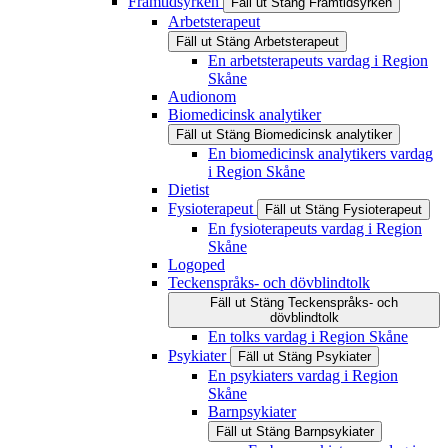
Framtidsyrken
Fäll ut
Stäng
Framtidsyrken
Arbetsterapeut
Fäll ut
Stäng
Arbetsterapeut
En arbetsterapeuts vardag i Region
Skåne
Audionom
Biomedicinsk analytiker
Fäll ut
Stäng
Biomedicinsk analytiker
En biomedicinsk analytikers vardag
i Region Skåne
Dietist
Fysioterapeut
Fäll ut
Stäng
Fysioterapeut
En fysioterapeuts vardag i Region
Skåne
Logoped
Teckenspråks- och dövblindtolk
Fäll ut
Stäng
Teckenspråks- och
dövblindtolk
En tolks vardag i Region Skåne
Psykiater
Fäll ut
Stäng
Psykiater
En psykiaters vardag i Region
Skåne
Barnpsykiater
Fäll ut
Stäng
Barnpsykiater