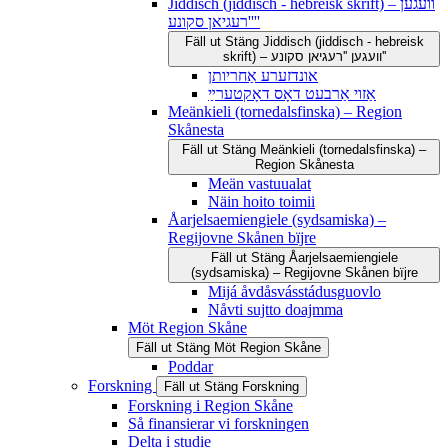
Jiddisch (jiddisch - hebreisk skrift) – וועגען
''רעגיאן סקונע''
Fäll ut
Stäng
Jiddisch (jiddisch - hebreisk
skrift) – וועגען ''רעגיאן סקונע''
אונדזערע אַחריותן
אַזוי אַרבעט דאָס דאָקטערײַ
Meänkieli (tornedalsfinska) – Region
Skånesta
Fäll ut
Stäng
Meänkieli (tornedalsfinska) –
Region Skånesta
Meän vastuualat
Näin hoito toimii
Åarjelsaemiengiele (sydsamiska) –
Regijovne Skånen bïjre
Fäll ut
Stäng
Åarjelsaemiengiele
(sydsamiska) – Regijovne Skånen bïjre
Mijá åvdåsvásstádusguovlo
Nåvti sujtto doajmma
Möt Region Skåne
Fäll ut
Stäng
Möt Region Skåne
Poddar
Forskning
Fäll ut
Stäng
Forskning
Forskning i Region Skåne
Så finansierar vi forskningen
Delta i studie