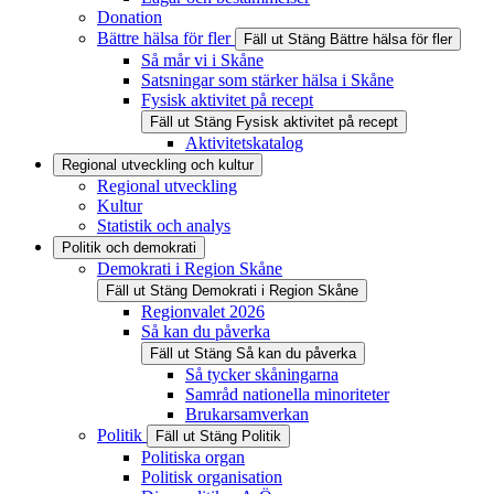
Donation
Bättre hälsa för fler
Fäll ut
Stäng
Bättre hälsa för fler
Så mår vi i Skåne
Satsningar som stärker hälsa i Skåne
Fysisk aktivitet på recept
Fäll ut
Stäng
Fysisk aktivitet på recept
Aktivitetskatalog
Regional utveckling och kultur
Regional utveckling
Kultur
Statistik och analys
Politik och demokrati
Demokrati i Region Skåne
Fäll ut
Stäng
Demokrati i Region Skåne
Regionvalet 2026
Så kan du påverka
Fäll ut
Stäng
Så kan du påverka
Så tycker skåningarna
Samråd nationella minoriteter
Brukarsamverkan
Politik
Fäll ut
Stäng
Politik
Politiska organ
Politisk organisation