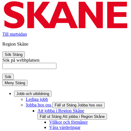
Till startsidan
Region Skåne
Sök
Stäng
Sök på webbplatsen
Sök
Meny
Stäng
Jobb och utbildning
Lediga jobb
Jobba hos oss
Fäll ut
Stäng
Jobba hos oss
Att jobba i Region Skåne
Fäll ut
Stäng
Att jobba i Region Skåne
Villkor och förmåner
Våra värderingar