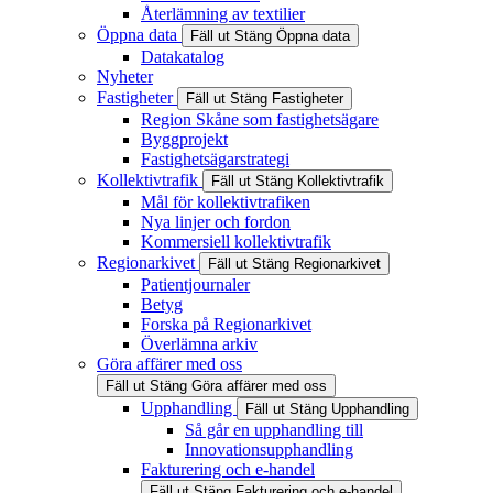
Återlämning av textilier
Öppna data
Fäll ut
Stäng
Öppna data
Datakatalog
Nyheter
Fastigheter
Fäll ut
Stäng
Fastigheter
Region Skåne som fastighetsägare
Byggprojekt
Fastighetsägarstrategi
Kollektivtrafik
Fäll ut
Stäng
Kollektivtrafik
Mål för kollektivtrafiken
Nya linjer och fordon
Kommersiell kollektivtrafik
Regionarkivet
Fäll ut
Stäng
Regionarkivet
Patientjournaler
Betyg
Forska på Regionarkivet
Överlämna arkiv
Göra affärer med oss
Fäll ut
Stäng
Göra affärer med oss
Upphandling
Fäll ut
Stäng
Upphandling
Så går en upphandling till
Innovationsupphandling
Fakturering och e-handel
Fäll ut
Stäng
Fakturering och e-handel