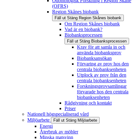
Odontologisk Forskning i Region Skåne
(OFRS)
Region Skånes biobank
Fäll ut
Stäng
Region Skånes biobank
Om Region Skånes biobank
Vad är en biobank?
Biobanksprocessen
Fäll ut
Stäng
Biobanksprocessen
Krav för att samla in och
använda biobanksprov
Biobanksansökan
Förvaring av prov hos den
centrala biobanksenheten
Utplock av prov från den
centrala biobanksenheten
Forskningsprovsamlingar
förvarade hos den centrala
biobanksenheten
Rådgivning och kontakt
Priser
Nationell högspecialiserad vård
Miljöarbete
Fäll ut
Stäng
Miljöarbete
Energi
Återbruk av möbler
Minska matsvinn