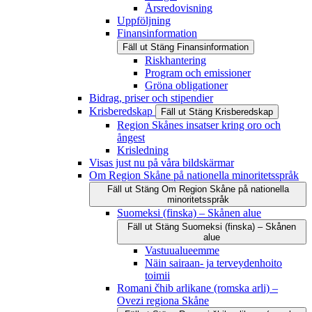
Årsredovisning
Uppföljning
Finansinformation
Fäll ut
Stäng
Finansinformation
Riskhantering
Program och emissioner
Gröna obligationer
Bidrag, priser och stipendier
Krisberedskap
Fäll ut
Stäng
Krisberedskap
Region Skånes insatser kring oro och
ångest
Krisledning
Visas just nu på våra bildskärmar
Om Region Skåne på nationella minoritetsspråk
Fäll ut
Stäng
Om Region Skåne på nationella
minoritetsspråk
Suomeksi (finska) – Skånen alue
Fäll ut
Stäng
Suomeksi (finska) – Skånen
alue
Vastuualueemme
Näin sairaan- ja terveydenhoito
toimii
Romani čhib arlikane (romska arli) –
Ovezi regiona Skåne