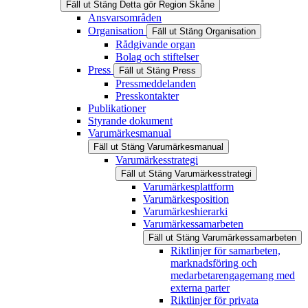
Fäll ut
Stäng
Detta gör Region Skåne
Ansvarsområden
Organisation
Fäll ut
Stäng
Organisation
Rådgivande organ
Bolag och stiftelser
Press
Fäll ut
Stäng
Press
Pressmeddelanden
Presskontakter
Publikationer
Styrande dokument
Varumärkesmanual
Fäll ut
Stäng
Varumärkesmanual
Varumärkesstrategi
Fäll ut
Stäng
Varumärkesstrategi
Varumärkesplattform
Varumärkesposition
Varumärkeshierarki
Varumärkessamarbeten
Fäll ut
Stäng
Varumärkessamarbeten
Riktlinjer för samarbeten,
marknadsföring och
medarbetarengagemang med
externa parter
Riktlinjer för privata