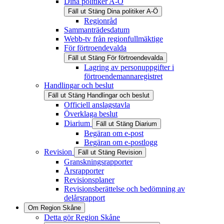
Dina politiker A-Ö
Fäll ut
Stäng
Dina politiker A-Ö
Regionråd
Sammanträdesdatum
Webb-tv från regionfullmäktige
För förtroendevalda
Fäll ut
Stäng
För förtroendevalda
Lagring av personuppgifter i
förtroendemannaregistret
Handlingar och beslut
Fäll ut
Stäng
Handlingar och beslut
Officiell anslagstavla
Överklaga beslut
Diarium
Fäll ut
Stäng
Diarium
Begäran om e-post
Begäran om e-postlogg
Revision
Fäll ut
Stäng
Revision
Granskningsrapporter
Årsrapporter
Revisionsplaner
Revisionsberättelse och bedömning av
delårsrapport
Om Region Skåne
Detta gör Region Skåne