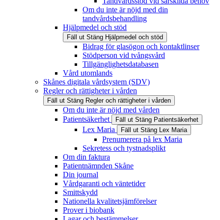
Tandvårdsstöd vid särskilda behov
Om du inte är nöjd med din
tandvårdsbehandling
Hjälpmedel och stöd
Fäll ut
Stäng
Hjälpmedel och stöd
Bidrag för glasögon och kontaktlinser
Stödperson vid tvångsvård
Tillgänglighetsdatabasen
Vård utomlands
Skånes digitala vårdsystem (SDV)
Regler och rättigheter i vården
Fäll ut
Stäng
Regler och rättigheter i vården
Om du inte är nöjd med vården
Patientsäkerhet
Fäll ut
Stäng
Patientsäkerhet
Lex Maria
Fäll ut
Stäng
Lex Maria
Prenumerera på lex Maria
Sekretess och tystnadsplikt
Om din faktura
Patientnämnden Skåne
Din journal
Vårdgaranti och väntetider
Smittskydd
Nationella kvalitetsjämförelser
Prover i biobank
Lagar och bestämmelser