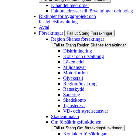
E-handel med order
Fakturaadresser till förvaltningar och bolag
Riktlinjer för byggprojekt och
fastighetsförvaltning
Avtal
Försäkringar
Fäll ut
Stäng
Försäkringar
Region Skånes försäkringar
Fäll ut
Stäng
Region Skånes försäkringar
Diskriminering
Konst och utställning
Läkemedel
Miljöansvar
Motorfordon
Olycksfall
Regionförsäkring
Rättsskydd
Sanering
Skadekonto
Tjänsteresa
VD- och styrelseansvar
Skadeanmälan
Om försäkringsfunktionen
Fäll ut
Stäng
Om försäkringsfunktionen
Kontakter försäkringar