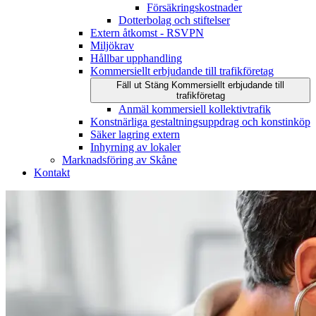
Försäkringskostnader
Dotterbolag och stiftelser
Extern åtkomst - RSVPN
Miljökrav
Hållbar upphandling
Kommersiellt erbjudande till trafikföretag
Fäll ut
Stäng
Kommersiellt erbjudande till
trafikföretag
Anmäl kommersiell kollektivtrafik
Konstnärliga gestaltningsuppdrag och konstinköp
Säker lagring extern
Inhyrning av lokaler
Marknadsföring av Skåne
Kontakt