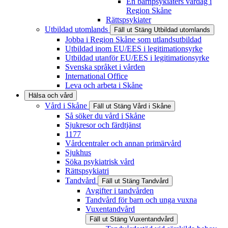
En barnpsykiaters vardag i
Region Skåne
Rättspsykiater
Utbildad utomlands
Fäll ut
Stäng
Utbildad utomlands
Jobba i Region Skåne som utlandsutbildad
Utbildad inom EU/EES i legitimationsyrke
Utbildad utanför EU/EES i legitimationsyrke
Svenska språket i vården
International Office
Leva och arbeta i Skåne
Hälsa och vård
Vård i Skåne
Fäll ut
Stäng
Vård i Skåne
Så söker du vård i Skåne
Sjukresor och färdtjänst
1177
Vårdcentraler och annan primärvård
Sjukhus
Söka psykiatrisk vård
Rättspsykiatri
Tandvård
Fäll ut
Stäng
Tandvård
Avgifter i tandvården
Tandvård för barn och unga vuxna
Vuxentandvård
Fäll ut
Stäng
Vuxentandvård