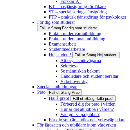
Forskar-AT
BT – bastjänstgöring för läkare
ST – specialiseringstjänstgöring
PTP – praktisk tjänstgöring för psykologer
För dig som studerar
Fäll ut
Stäng
För dig som studerar
Praktik under vårdutbildning
Praktik under annan utbildning
Examensarbete
Studentmedarbetare
Hej student!
Fäll ut
Stäng
Hej student!
Att bryta smittvägarna
Sekretess
Se människan bakom
Handledare och student berättar
Vi behöver dig
Specialistutbildningar
Prao
Fäll ut
Stäng
Prao
Hallå prao!
Fäll ut
Stäng
Hallå prao!
Förbered dig för prao i vården
Hur är det att jobba i vården?
Vad gör vi på jobbet?
För dig som är studie- och yrkesvägledare
För lärosäten och utbildare inom vårdyrken