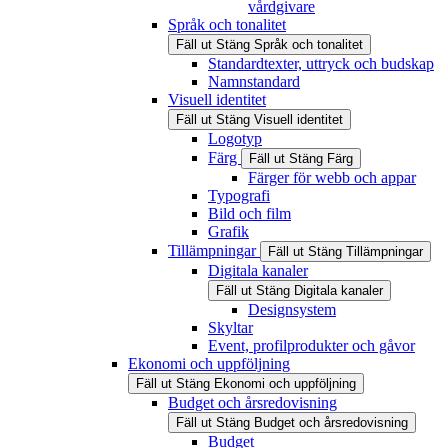
vårdgivare
Språk och tonalitet
Fäll ut
Stäng
Språk och tonalitet
Standardtexter, uttryck och budskap
Namnstandard
Visuell identitet
Fäll ut
Stäng
Visuell identitet
Logotyp
Färg
Fäll ut
Stäng
Färg
Färger för webb och appar
Typografi
Bild och film
Grafik
Tillämpningar
Fäll ut
Stäng
Tillämpningar
Digitala kanaler
Fäll ut
Stäng
Digitala kanaler
Designsystem
Skyltar
Event, profilprodukter och gåvor
Ekonomi och uppföljning
Fäll ut
Stäng
Ekonomi och uppföljning
Budget och årsredovisning
Fäll ut
Stäng
Budget och årsredovisning
Budget