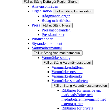
Fäll ut
Stäng
Detta gör Region Skåne
Ansvarsområden
Organisation
Fäll ut
Stäng
Organisation
Rådgivande organ
Bolag och stiftelser
Press
Fäll ut
Stäng
Press
Pressmeddelanden
Presskontakter
Publikationer
Styrande dokument
Varumärkesmanual
Fäll ut
Stäng
Varumärkesmanual
Varumärkesstrategi
Fäll ut
Stäng
Varumärkesstrategi
Varumärkesplattform
Varumärkesposition
Varumärkeshierarki
Varumärkessamarbeten
Fäll ut
Stäng
Varumärkessamarbeten
Riktlinjer för samarbeten,
marknadsföring och
medarbetarengagemang med
externa parter
Riktlinjer för privata