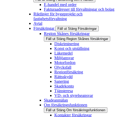
E-handel med order
Fakturaadresser till förvaltningar och bolag
Riktlinjer för byggprojekt och
fastighetsförvaltning
Avtal
Försäkringar
Fäll ut
Stäng
Försäkringar
Region Skånes försäkringar
Fäll ut
Stäng
Region Skånes försäkringar
Diskriminering
Konst och utställning
Läkemedel
Miljöansvar
Motorfordon
Olycksfall
Regionförsäkring
Rättsskydd
Sanering
Skadekonto
Tjänsteresa
VD- och styrelseansvar
Skadeanmälan
Om försäkringsfunktionen
Fäll ut
Stäng
Om försäkringsfunktionen
Kontakter försäkringar