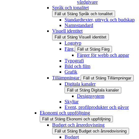
vårdgivare
Språk och tonalitet
Fäll ut
Stäng
Språk och tonalitet
Standardtexter, uttryck och budskap
Namnstandard
Visuell identitet
Fäll ut
Stäng
Visuell identitet
Logotyp
Färg
Fäll ut
Stäng
Färg
Färger för webb och appar
Typografi
Bild och film
Grafik
Tillämpningar
Fäll ut
Stäng
Tillämpningar
Digitala kanaler
Fäll ut
Stäng
Digitala kanaler
Designsystem
Skyltar
Event, profilprodukter och gåvor
Ekonomi och uppföljning
Fäll ut
Stäng
Ekonomi och uppföljning
Budget och årsredovisning
Fäll ut
Stäng
Budget och årsredovisning
Budget