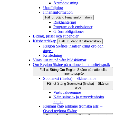
Årsredovisning
Uppföljning
Finansinformation
Fäll ut
Stäng
Finansinformation
Riskhantering
Program och emissioner
Gröna obligationer
Bidrag, priser och stipendier
Krisberedskap
Fäll ut
Stäng
Krisberedskap
Region Skånes insatser kring oro och
ångest
Krisledning
Visas just nu på våra bildskärmar
Om Region Skåne på nationella minoritetsspråk
Fäll ut
Stäng
Om Region Skåne på nationella
minoritetsspråk
Suomeksi (finska) – Skånen alue
Fäll ut
Stäng
Suomeksi (finska) – Skånen
alue
Vastuualueemme
Näin sairaan- ja terveydenhoito
toimii
Romani čhib arlikane (romska arli) –
Ovezi regiona Skåne