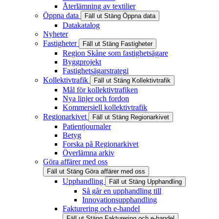
Återlämning av textilier
Öppna data
Fäll ut
Stäng
Öppna data
Datakatalog
Nyheter
Fastigheter
Fäll ut
Stäng
Fastigheter
Region Skåne som fastighetsägare
Byggprojekt
Fastighetsägarstrategi
Kollektivtrafik
Fäll ut
Stäng
Kollektivtrafik
Mål för kollektivtrafiken
Nya linjer och fordon
Kommersiell kollektivtrafik
Regionarkivet
Fäll ut
Stäng
Regionarkivet
Patientjournaler
Betyg
Forska på Regionarkivet
Överlämna arkiv
Göra affärer med oss
Fäll ut
Stäng
Göra affärer med oss
Upphandling
Fäll ut
Stäng
Upphandling
Så går en upphandling till
Innovationsupphandling
Fakturering och e-handel
Fäll ut
Stäng
Fakturering och e-handel