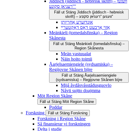
Jiddisch (jiddisch - hebreisk skrift) – וועגען
''רעגיאן סקונע''
Fäll ut
Stäng
Jiddisch (jiddisch - hebreisk
skrift) – וועגען ''רעגיאן סקונע''
אונדזערע אַחריותן
אַזוי אַרבעט דאָס דאָקטערײַ
Meänkieli (tornedalsfinska) – Region
Skånesta
Fäll ut
Stäng
Meänkieli (tornedalsfinska) –
Region Skånesta
Meän vastuualat
Näin hoito toimii
Åarjelsaemiengiele (sydsamiska) –
Regijovne Skånen bïjre
Fäll ut
Stäng
Åarjelsaemiengiele
(sydsamiska) – Regijovne Skånen bïjre
Mijá åvdåsvásstádusguovlo
Nåvti sujtto doajmma
Möt Region Skåne
Fäll ut
Stäng
Möt Region Skåne
Poddar
Forskning
Fäll ut
Stäng
Forskning
Forskning i Region Skåne
Så finansierar vi forskningen
Delta i studie