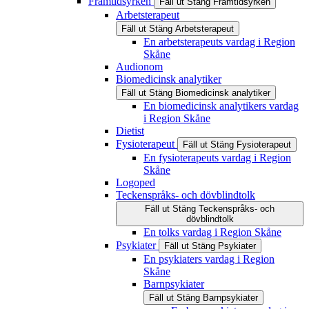
Framtidsyrken
Fäll ut
Stäng
Framtidsyrken
Arbetsterapeut
Fäll ut
Stäng
Arbetsterapeut
En arbetsterapeuts vardag i Region
Skåne
Audionom
Biomedicinsk analytiker
Fäll ut
Stäng
Biomedicinsk analytiker
En biomedicinsk analytikers vardag
i Region Skåne
Dietist
Fysioterapeut
Fäll ut
Stäng
Fysioterapeut
En fysioterapeuts vardag i Region
Skåne
Logoped
Teckenspråks- och dövblindtolk
Fäll ut
Stäng
Teckenspråks- och
dövblindtolk
En tolks vardag i Region Skåne
Psykiater
Fäll ut
Stäng
Psykiater
En psykiaters vardag i Region
Skåne
Barnpsykiater
Fäll ut
Stäng
Barnpsykiater