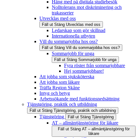
Häng med på digitala studiebesök
Nolltolerans mot diskriminering och
trakasserier
Utvecklas med oss
Fäll ut
Stäng
Utvecklas med oss
Ledarskap som gör skillnad
Internationella utbyten
Vill du sommarjobba hos oss?
Fäll ut
Stäng
Vill du sommarjobba hos oss?
Sommarjobb för unga
Fäll ut
Stäng
Sommarjobb för unga
Fyra röster från sommarjobbare
Hej sommarjobbare!
Att jobba som sjuksköterska
Att jobba som läkare
Träffa Region Skåne
Intyg och betyg
Arbetssökande med funktionsnedsättning
Tjänstgöring, praktik och utbildning
Fäll ut
Stäng
Tjänstgöring, praktik och utbildning
Tjänstgöring
Fäll ut
Stäng
Tjänstgöring
AT – allmäntjänstgöring för läkare
Fäll ut
Stäng
AT – allmäntjänstgöring för
läkare