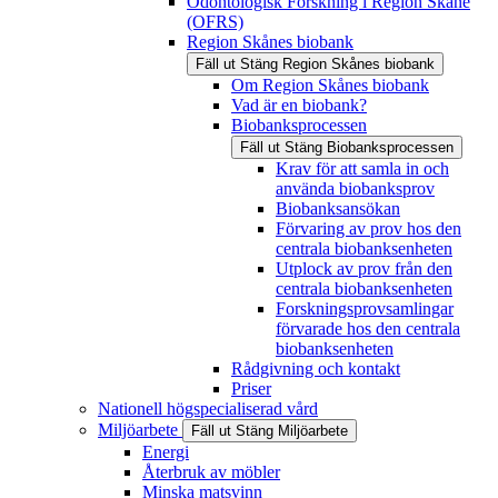
Odontologisk Forskning i Region Skåne
(OFRS)
Region Skånes biobank
Fäll ut
Stäng
Region Skånes biobank
Om Region Skånes biobank
Vad är en biobank?
Biobanksprocessen
Fäll ut
Stäng
Biobanksprocessen
Krav för att samla in och
använda biobanksprov
Biobanksansökan
Förvaring av prov hos den
centrala biobanksenheten
Utplock av prov från den
centrala biobanksenheten
Forskningsprovsamlingar
förvarade hos den centrala
biobanksenheten
Rådgivning och kontakt
Priser
Nationell högspecialiserad vård
Miljöarbete
Fäll ut
Stäng
Miljöarbete
Energi
Återbruk av möbler
Minska matsvinn