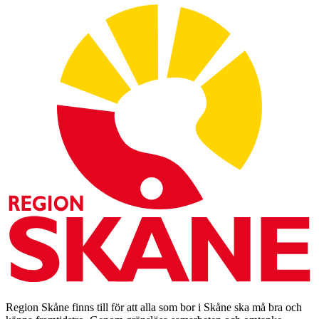
Region Skåne finns till för att alla som bor i Skåne ska må bra och