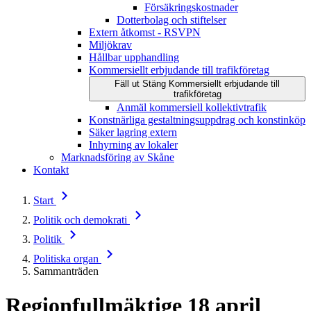
Försäkringskostnader
Dotterbolag och stiftelser
Extern åtkomst - RSVPN
Miljökrav
Hållbar upphandling
Kommersiellt erbjudande till trafikföretag
Fäll ut
Stäng
Kommersiellt erbjudande till
trafikföretag
Anmäl kommersiell kollektivtrafik
Konstnärliga gestaltningsuppdrag och konstinköp
Säker lagring extern
Inhyrning av lokaler
Marknadsföring av Skåne
Kontakt
Start
Politik och demokrati
Politik
Politiska organ
Sammanträden
Regionfullmäktige
18 april