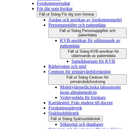
Forskningsresultat
För dig som forskar
Fäll ut
Stäng
För dig som forskar
Anslag och ansökan av forskningsmedel
Personuppgifter och patientdata
Fäll ut
Stäng
Personuppgifter och
patientdata
KVB-ansökan för utlämnande av
patientdata
Fäll ut
Stäng
KVB-ansökan för
utlämnande av patientdata
Samrådsgrupp för KVB
Rådgivning och stöd
Centrum för primärvårdsforskning
Fäll ut
Stäng
Centrum för
primärvårdsforskning
Molekylärmedicinska laboratoriet
inom allmänmedicin
Verktygslåda för forskare
Karriärstöd: Från student till docent
Forskningsnätverk
Sjukhusbibliotek
Fäll ut
Stäng
Sjukhusbibliotek
Sökportal och databaser