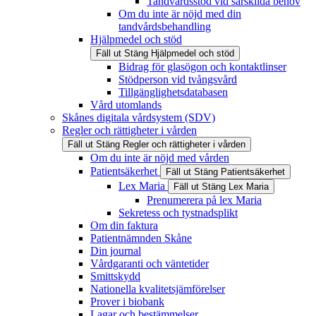
Tandvårdsstöd vid särskilda behov
Om du inte är nöjd med din
tandvårdsbehandling
Hjälpmedel och stöd
Fäll ut
Stäng
Hjälpmedel och stöd
Bidrag för glasögon och kontaktlinser
Stödperson vid tvångsvård
Tillgänglighetsdatabasen
Vård utomlands
Skånes digitala vårdsystem (SDV)
Regler och rättigheter i vården
Fäll ut
Stäng
Regler och rättigheter i vården
Om du inte är nöjd med vården
Patientsäkerhet
Fäll ut
Stäng
Patientsäkerhet
Lex Maria
Fäll ut
Stäng
Lex Maria
Prenumerera på lex Maria
Sekretess och tystnadsplikt
Om din faktura
Patientnämnden Skåne
Din journal
Vårdgaranti och väntetider
Smittskydd
Nationella kvalitetsjämförelser
Prover i biobank
Lagar och bestämmelser