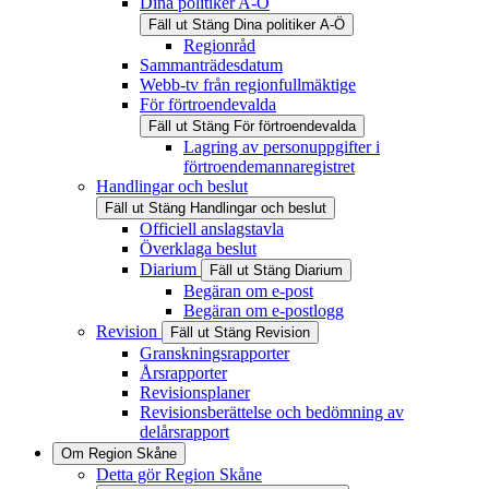
Dina politiker A-Ö
Fäll ut
Stäng
Dina politiker A-Ö
Regionråd
Sammanträdesdatum
Webb-tv från regionfullmäktige
För förtroendevalda
Fäll ut
Stäng
För förtroendevalda
Lagring av personuppgifter i
förtroendemannaregistret
Handlingar och beslut
Fäll ut
Stäng
Handlingar och beslut
Officiell anslagstavla
Överklaga beslut
Diarium
Fäll ut
Stäng
Diarium
Begäran om e-post
Begäran om e-postlogg
Revision
Fäll ut
Stäng
Revision
Granskningsrapporter
Årsrapporter
Revisionsplaner
Revisionsberättelse och bedömning av
delårsrapport
Om Region Skåne
Detta gör Region Skåne