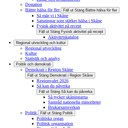
Donation
Bättre hälsa för fler
Fäll ut
Stäng
Bättre hälsa för fler
Så mår vi i Skåne
Satsningar som stärker hälsa i Skåne
Fysisk aktivitet på recept
Fäll ut
Stäng
Fysisk aktivitet på recept
Aktivitetskatalog
Regional utveckling och kultur
Regional utveckling
Kultur
Statistik och analys
Politik och demokrati
Demokrati i Region Skåne
Fäll ut
Stäng
Demokrati i Region Skåne
Regionvalet 2026
Så kan du påverka
Fäll ut
Stäng
Så kan du påverka
Så tycker skåningarna
Samråd nationella minoriteter
Brukarsamverkan
Politik
Fäll ut
Stäng
Politik
Politiska organ
Politisk organisation