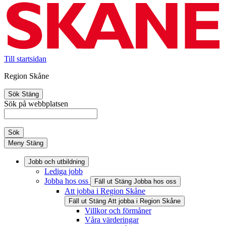
Till startsidan
Region Skåne
Sök
Stäng
Sök på webbplatsen
Sök
Meny
Stäng
Jobb och utbildning
Lediga jobb
Jobba hos oss
Fäll ut
Stäng
Jobba hos oss
Att jobba i Region Skåne
Fäll ut
Stäng
Att jobba i Region Skåne
Villkor och förmåner
Våra värderingar