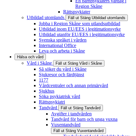
En barnpsykiaters vardag i
Region Skåne
Rättspsykiater
Utbildad utomlands
Fäll ut
Stäng
Utbildad utomlands
Jobba i Region Skåne som utlandsutbildad
Utbildad inom EU/EES i legitimationsyrke
Utbildad utanför EU/EES i legitimationsyrke
Svenska språket i vården
International Office
Leva och arbeta i Skåne
Hälsa och vård
Vård i Skåne
Fäll ut
Stäng
Vård i Skåne
Så söker du vård i Skåne
Sjukresor och färdtjänst
1177
Vårdcentraler och annan primärvård
Sjukhus
Söka psykiatrisk vård
Rättspsykiatri
Tandvård
Fäll ut
Stäng
Tandvård
Avgifter i tandvården
Tandvård för barn och unga vuxna
Vuxentandvård
Fäll ut
Stäng
Vuxentandvård