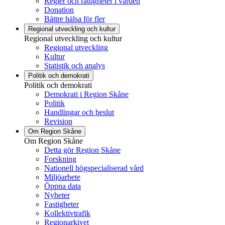
Regler och rättigheter i vården
Donation
Bättre hälsa för fler
Regional utveckling och kultur
Regional utveckling och kultur
Regional utveckling
Kultur
Statistik och analys
Politik och demokrati
Politik och demokrati
Demokrati i Region Skåne
Politik
Handlingar och beslut
Revision
Om Region Skåne
Om Region Skåne
Detta gör Region Skåne
Forskning
Nationell högspecialiserad vård
Miljöarbete
Öppna data
Nyheter
Fastigheter
Kollektivtrafik
Regionarkivet