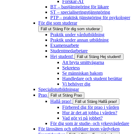
Forskar-AT
BT – bastjänstgöring för läkare
ST – specialiseringstjänstgöring
PTP – praktisk tjänstgöring för psykologer
För dig som studerar
Fäll ut
Stäng
För dig som studerar
Praktik under vårdutbildning
Praktik under annan utbildning
Examensarbete
Studentmedarbetare
Hej student!
Fäll ut
Stäng
Hej student!
Att bryta smittvägarna
Sekretess
Se människan bakom
Handledare och student berättar
Vi behöver dig
Specialistutbildningar
Prao
Fäll ut
Stäng
Prao
Hallå prao!
Fäll ut
Stäng
Hallå prao!
Förbered dig för prao i vården
Hur är det att jobba i vården?
Vad gör vi på jobbet?
För dig som är studie- och yrkesvägledare
För lärosäten och utbildare inom vårdyrken