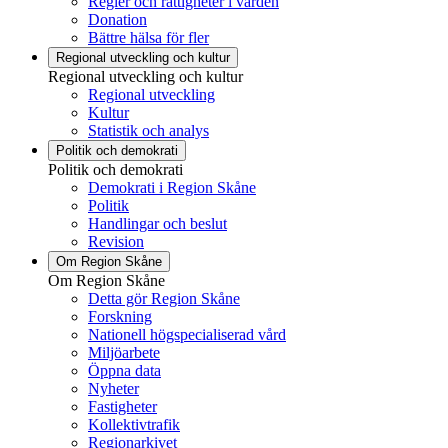
Regler och rättigheter i vården
Donation
Bättre hälsa för fler
Regional utveckling och kultur
Regional utveckling och kultur
Regional utveckling
Kultur
Statistik och analys
Politik och demokrati
Politik och demokrati
Demokrati i Region Skåne
Politik
Handlingar och beslut
Revision
Om Region Skåne
Om Region Skåne
Detta gör Region Skåne
Forskning
Nationell högspecialiserad vård
Miljöarbete
Öppna data
Nyheter
Fastigheter
Kollektivtrafik
Regionarkivet