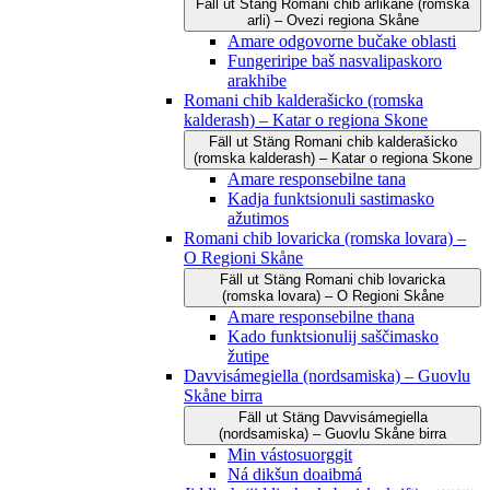
Fäll ut
Stäng
Romani čhib arlikane (romska
arli) – Ovezi regiona Skåne
Amare odgovorne bučake oblasti
Fungeriripe baš nasvalipaskoro
arakhibe
Romani chib kalderašicko (romska
kalderash) – Katar o regiona Skone
Fäll ut
Stäng
Romani chib kalderašicko
(romska kalderash) – Katar o regiona Skone
Amare responsebilne tana
Kadja funktsionuli sastimasko
ažutimos
Romani chib lovaricka (romska lovara) –
O Regioni Skåne
Fäll ut
Stäng
Romani chib lovaricka
(romska lovara) – O Regioni Skåne
Amare responsebilne thana
Kado funktsionulij saščimasko
žutipe
Davvisámegiella (nordsamiska) – Guovlu
Skåne birra
Fäll ut
Stäng
Davvisámegiella
(nordsamiska) – Guovlu Skåne birra
Min vástosuorggit
Ná dikšun doaibmá