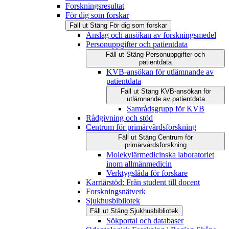
Forskningsresultat
För dig som forskar
Fäll ut
Stäng
För dig som forskar
Anslag och ansökan av forskningsmedel
Personuppgifter och patientdata
Fäll ut
Stäng
Personuppgifter och
patientdata
KVB-ansökan för utlämnande av
patientdata
Fäll ut
Stäng
KVB-ansökan för
utlämnande av patientdata
Samrådsgrupp för KVB
Rådgivning och stöd
Centrum för primärvårdsforskning
Fäll ut
Stäng
Centrum för
primärvårdsforskning
Molekylärmedicinska laboratoriet
inom allmänmedicin
Verktygslåda för forskare
Karriärstöd: Från student till docent
Forskningsnätverk
Sjukhusbibliotek
Fäll ut
Stäng
Sjukhusbibliotek
Sökportal och databaser