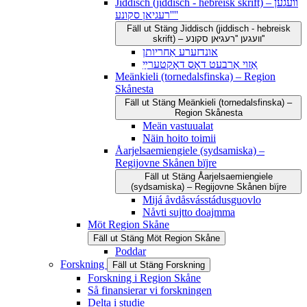
Jiddisch (jiddisch - hebreisk skrift) – וועגען
''רעגיאן סקונע''
Fäll ut
Stäng
Jiddisch (jiddisch - hebreisk
skrift) – וועגען ''רעגיאן סקונע''
אונדזערע אַחריותן
אַזוי אַרבעט דאָס דאָקטערײַ
Meänkieli (tornedalsfinska) – Region
Skånesta
Fäll ut
Stäng
Meänkieli (tornedalsfinska) –
Region Skånesta
Meän vastuualat
Näin hoito toimii
Åarjelsaemiengiele (sydsamiska) –
Regijovne Skånen bïjre
Fäll ut
Stäng
Åarjelsaemiengiele
(sydsamiska) – Regijovne Skånen bïjre
Mijá åvdåsvásstádusguovlo
Nåvti sujtto doajmma
Möt Region Skåne
Fäll ut
Stäng
Möt Region Skåne
Poddar
Forskning
Fäll ut
Stäng
Forskning
Forskning i Region Skåne
Så finansierar vi forskningen
Delta i studie