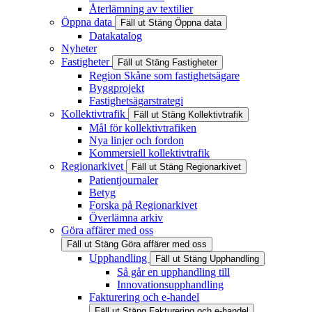
Återlämning av textilier
Öppna data
Fäll ut
Stäng
Öppna data
Datakatalog
Nyheter
Fastigheter
Fäll ut
Stäng
Fastigheter
Region Skåne som fastighetsägare
Byggprojekt
Fastighetsägarstrategi
Kollektivtrafik
Fäll ut
Stäng
Kollektivtrafik
Mål för kollektivtrafiken
Nya linjer och fordon
Kommersiell kollektivtrafik
Regionarkivet
Fäll ut
Stäng
Regionarkivet
Patientjournaler
Betyg
Forska på Regionarkivet
Överlämna arkiv
Göra affärer med oss
Fäll ut
Stäng
Göra affärer med oss
Upphandling
Fäll ut
Stäng
Upphandling
Så går en upphandling till
Innovationsupphandling
Fakturering och e-handel
Fäll ut
Stäng
Fakturering och e-handel