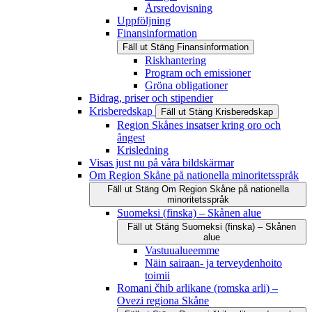
Årsredovisning
Uppföljning
Finansinformation
Fäll ut
Stäng
Finansinformation
Riskhantering
Program och emissioner
Gröna obligationer
Bidrag, priser och stipendier
Krisberedskap
Fäll ut
Stäng
Krisberedskap
Region Skånes insatser kring oro och
ångest
Krisledning
Visas just nu på våra bildskärmar
Om Region Skåne på nationella minoritetsspråk
Fäll ut
Stäng
Om Region Skåne på nationella
minoritetsspråk
Suomeksi (finska) – Skånen alue
Fäll ut
Stäng
Suomeksi (finska) – Skånen
alue
Vastuualueemme
Näin sairaan- ja terveydenhoito
toimii
Romani čhib arlikane (romska arli) –
Ovezi regiona Skåne