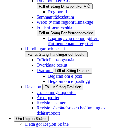
Dina politiker A-Ö
Fäll ut
Stäng
Dina politiker A-Ö
Regionråd
Sammanträdesdatum
Webb-tv från regionfullmäktige
För förtroendevalda
Fäll ut
Stäng
För förtroendevalda
Lagring av personuppgifter i
förtroendemannaregistret
Handlingar och beslut
Fäll ut
Stäng
Handlingar och beslut
Officiell anslagstavla
Överklaga beslut
Diarium
Fäll ut
Stäng
Diarium
Begäran om e-post
Begäran om e-postlogg
Revision
Fäll ut
Stäng
Revision
Granskningsrapporter
Årsrapporter
Revisionsplaner
Revisionsberättelse och bedömning av
delårsrapport
Om Region Skåne
Detta gör Region Skåne