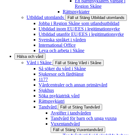
En barnpsykiaters vardag i
Region Skåne
Rättspsykiater
Utbildad utomlands
Fäll ut
Stäng
Utbildad utomlands
Jobba i Region Skåne som utlandsutbildad
Utbildad inom EU/EES i legitimationsyrke
Utbildad utanför EU/EES i legitimationsyrke
Svenska språket i vården
International Office
Leva och arbeta i Skåne
Hälsa och vård
Vård i Skåne
Fäll ut
Stäng
Vård i Skåne
Så söker du vård i Skåne
Sjukresor och färdtjänst
1177
Vårdcentraler och annan primärvård
Sjukhus
Söka psykiatrisk vård
Rättspsykiatri
Tandvård
Fäll ut
Stäng
Tandvård
Avgifter i tandvården
Tandvård för barn och unga vuxna
Vuxentandvård
Fäll ut
Stäng
Vuxentandvård