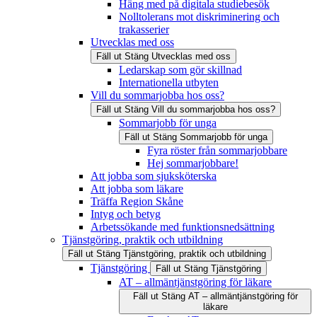
Häng med på digitala studiebesök
Nolltolerans mot diskriminering och
trakasserier
Utvecklas med oss
Fäll ut
Stäng
Utvecklas med oss
Ledarskap som gör skillnad
Internationella utbyten
Vill du sommarjobba hos oss?
Fäll ut
Stäng
Vill du sommarjobba hos oss?
Sommarjobb för unga
Fäll ut
Stäng
Sommarjobb för unga
Fyra röster från sommarjobbare
Hej sommarjobbare!
Att jobba som sjuksköterska
Att jobba som läkare
Träffa Region Skåne
Intyg och betyg
Arbetssökande med funktionsnedsättning
Tjänstgöring, praktik och utbildning
Fäll ut
Stäng
Tjänstgöring, praktik och utbildning
Tjänstgöring
Fäll ut
Stäng
Tjänstgöring
AT – allmäntjänstgöring för läkare
Fäll ut
Stäng
AT – allmäntjänstgöring för
läkare