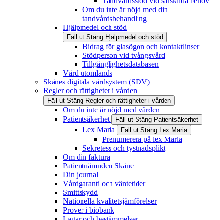
Tandvårdsstöd vid särskilda behov
Om du inte är nöjd med din
tandvårdsbehandling
Hjälpmedel och stöd
Fäll ut
Stäng
Hjälpmedel och stöd
Bidrag för glasögon och kontaktlinser
Stödperson vid tvångsvård
Tillgänglighetsdatabasen
Vård utomlands
Skånes digitala vårdsystem (SDV)
Regler och rättigheter i vården
Fäll ut
Stäng
Regler och rättigheter i vården
Om du inte är nöjd med vården
Patientsäkerhet
Fäll ut
Stäng
Patientsäkerhet
Lex Maria
Fäll ut
Stäng
Lex Maria
Prenumerera på lex Maria
Sekretess och tystnadsplikt
Om din faktura
Patientnämnden Skåne
Din journal
Vårdgaranti och väntetider
Smittskydd
Nationella kvalitetsjämförelser
Prover i biobank
Lagar och bestämmelser