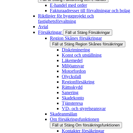
E-handel med order
Fakturaadresser till förvaltningar och bolag
Riktlinjer för byggprojekt och
fastighetsförvaltning
Avtal
Försäkringar
Fäll ut
Stäng
Försäkringar
Region Skånes försäkringar
Fäll ut
Stäng
Region Skånes försäkringar
Diskriminering
Konst och utställning
Läkemedel
Miljöansvar
Motorfordon
Olycksfall
Regionförsäkring
Rättsskydd
Sanering
Skadekonto
Tjänsteresa
VD- och styrelseansvar
Skadeanmälan
Om försäkringsfunktionen
Fäll ut
Stäng
Om försäkringsfunktionen
Kontakter försäkringar