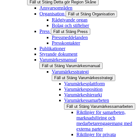
Fäll ut
Stäng
Detta gör Region Skåne
Ansvarsområden
Organisation
Fäll ut
Stäng
Organisation
Rådgivande organ
Bolag och stiftelser
Press
Fäll ut
Stäng
Press
Pressmeddelanden
Presskontakter
Publikationer
Styrande dokument
Varumärkesmanual
Fäll ut
Stäng
Varumärkesmanual
Varumärkesstrategi
Fäll ut
Stäng
Varumärkesstrategi
Varumärkesplattform
Varumärkesposition
Varumärkeshierarki
Varumärkessamarbeten
Fäll ut
Stäng
Varumärkessamarbeten
Riktlinjer för samarbeten,
marknadsföring och
medarbetarengagemang med
externa parter
Riktlinjer för privata