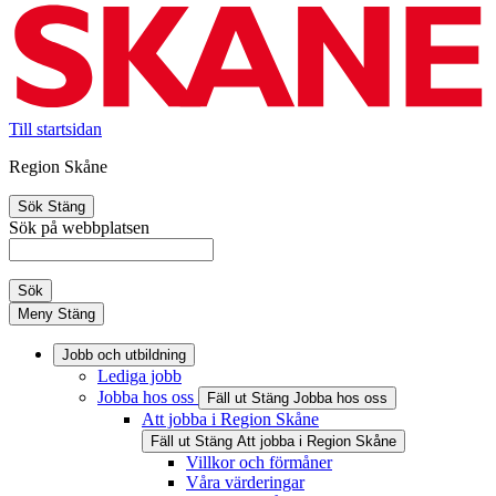
Till startsidan
Region Skåne
Sök
Stäng
Sök på webbplatsen
Sök
Meny
Stäng
Jobb och utbildning
Lediga jobb
Jobba hos oss
Fäll ut
Stäng
Jobba hos oss
Att jobba i Region Skåne
Fäll ut
Stäng
Att jobba i Region Skåne
Villkor och förmåner
Våra värderingar