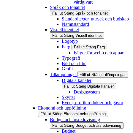
vårdgivare
Språk och tonalitet
Fäll ut
Stäng
Språk och tonalitet
Standardtexter, uttryck och budskap
Namnstandard
Visuell identitet
Fäll ut
Stäng
Visuell identitet
Logotyp
Färg
Fäll ut
Stäng
Färg
Färger för webb och appar
Typografi
Bild och film
Grafik
Tillämpningar
Fäll ut
Stäng
Tillämpningar
Digitala kanaler
Fäll ut
Stäng
Digitala kanaler
Designsystem
Skyltar
Event, profilprodukter och gåvor
Ekonomi och uppföljning
Fäll ut
Stäng
Ekonomi och uppföljning
Budget och årsredovisning
Fäll ut
Stäng
Budget och årsredovisning
Budget