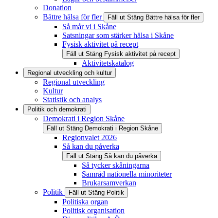
Donation
Bättre hälsa för fler
Fäll ut
Stäng
Bättre hälsa för fler
Så mår vi i Skåne
Satsningar som stärker hälsa i Skåne
Fysisk aktivitet på recept
Fäll ut
Stäng
Fysisk aktivitet på recept
Aktivitetskatalog
Regional utveckling och kultur
Regional utveckling
Kultur
Statistik och analys
Politik och demokrati
Demokrati i Region Skåne
Fäll ut
Stäng
Demokrati i Region Skåne
Regionvalet 2026
Så kan du påverka
Fäll ut
Stäng
Så kan du påverka
Så tycker skåningarna
Samråd nationella minoriteter
Brukarsamverkan
Politik
Fäll ut
Stäng
Politik
Politiska organ
Politisk organisation