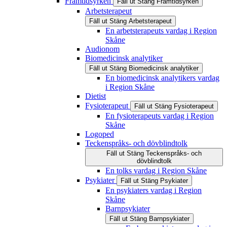
Framtidsyrken
Fäll ut
Stäng
Framtidsyrken
Arbetsterapeut
Fäll ut
Stäng
Arbetsterapeut
En arbetsterapeuts vardag i Region
Skåne
Audionom
Biomedicinsk analytiker
Fäll ut
Stäng
Biomedicinsk analytiker
En biomedicinsk analytikers vardag
i Region Skåne
Dietist
Fysioterapeut
Fäll ut
Stäng
Fysioterapeut
En fysioterapeuts vardag i Region
Skåne
Logoped
Teckenspråks- och dövblindtolk
Fäll ut
Stäng
Teckenspråks- och
dövblindtolk
En tolks vardag i Region Skåne
Psykiater
Fäll ut
Stäng
Psykiater
En psykiaters vardag i Region
Skåne
Barnpsykiater
Fäll ut
Stäng
Barnpsykiater