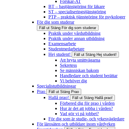
Forskar-AT
BT – bastjänstgöring för läkare
ST – specialiseringstjänstgöring
PTP – praktisk tjänstgöring för psykologer
För dig som studerar
Fäll ut
Stäng
För dig som studerar
Praktik under vårdutbildning
Praktik under annan utbildning
Examensarbete
Studentmedarbetare
Hej student!
Fäll ut
Stäng
Hej student!
Att bryta smittvägarna
Sekretess
Se människan bakom
Handledare och student berättar
Vi behöver dig
Specialistutbildningar
Prao
Fäll ut
Stäng
Prao
Hallå prao!
Fäll ut
Stäng
Hallå prao!
Förbered dig för prao i vården
Hur är det att jobba i vården?
Vad gör vi på jobbet?
För dig som är studie- och yrkesvägledare
För lärosäten och utbildare inom vårdyrken