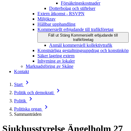
Försäkringskostnader
Dotterbolag och stiftelser
Extern åtkomst - RSVPN
Miljökrav
Hållbar upphandling
Kommersiellt erbjudande till trafikföretag
Fäll ut
Stäng
Kommersiellt erbjudande till
trafikföretag
Anmäl kommersiell kollektivtrafik
Konstnärliga gestaltningsuppdrag och konstinköp
Säker lagring extern
Inhyrning av lokaler
Marknadsföring av Skåne
Kontakt
Start
Politik och demokrati
Politik
Politiska organ
Sammanträden
Sjukhusstyrelse Ängelholm
27