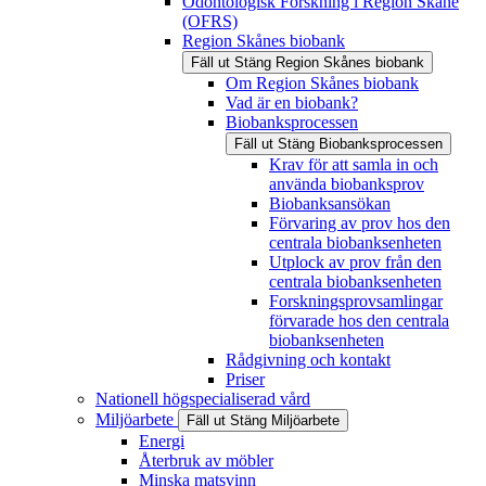
Odontologisk Forskning i Region Skåne
(OFRS)
Region Skånes biobank
Fäll ut
Stäng
Region Skånes biobank
Om Region Skånes biobank
Vad är en biobank?
Biobanksprocessen
Fäll ut
Stäng
Biobanksprocessen
Krav för att samla in och
använda biobanksprov
Biobanksansökan
Förvaring av prov hos den
centrala biobanksenheten
Utplock av prov från den
centrala biobanksenheten
Forskningsprovsamlingar
förvarade hos den centrala
biobanksenheten
Rådgivning och kontakt
Priser
Nationell högspecialiserad vård
Miljöarbete
Fäll ut
Stäng
Miljöarbete
Energi
Återbruk av möbler
Minska matsvinn