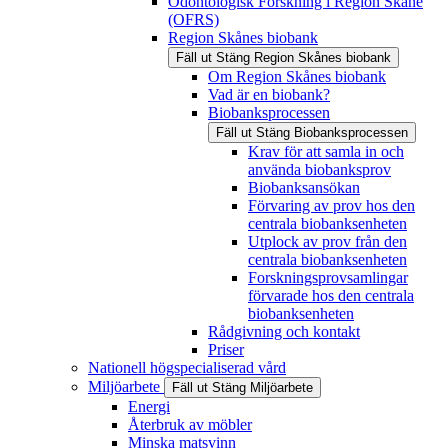
Odontologisk Forskning i Region Skåne
(OFRS)
Region Skånes biobank
Fäll ut
Stäng
Region Skånes biobank
Om Region Skånes biobank
Vad är en biobank?
Biobanksprocessen
Fäll ut
Stäng
Biobanksprocessen
Krav för att samla in och
använda biobanksprov
Biobanksansökan
Förvaring av prov hos den
centrala biobanksenheten
Utplock av prov från den
centrala biobanksenheten
Forskningsprovsamlingar
förvarade hos den centrala
biobanksenheten
Rådgivning och kontakt
Priser
Nationell högspecialiserad vård
Miljöarbete
Fäll ut
Stäng
Miljöarbete
Energi
Återbruk av möbler
Minska matsvinn