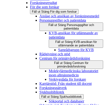
Forskningsresultat
För dig som forskar
Fäll ut
Stäng
För dig som forskar
Anslag och ansökan av forskningsmedel
Personuppgifter och patientdata
Fäll ut
Stäng
Personuppgifter och
patientdata
KVB-ansökan för utlämnande av
patientdata
Fäll ut
Stäng
KVB-ansökan för
utlämnande av patientdata
Samrådsgrupp för KVB
Rådgivning och stöd
Centrum för primärvårdsforskning
Fäll ut
Stäng
Centrum för
primärvårdsforskning
Molekylärmedicinska laboratoriet
inom allmänmedicin
Verktygslåda för forskare
Karriärstöd: Från student till docent
Forskningsnätverk
Sjukhusbibliotek
Fäll ut
Stäng
Sjukhusbibliotek
Sökportal och databaser