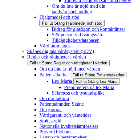
Tandvårdsstöd vid särskilda behov
Om du inte är nöjd med din
tandvårdsbehandling
Hjälpmedel och stöd
Fäll ut
Stäng
Hjälpmedel och stöd
Bidrag för glasögon och kontaktlinser
Stödperson vid tvångsvård
Tillgänglighetsdatabasen
Vård utomlands
Skånes digitala vårdsystem (SDV)
Regler och rättigheter i vården
Fäll ut
Stäng
Regler och rättigheter i vården
Om du inte är nöjd med vården
Patientsäkerhet
Fäll ut
Stäng
Patientsäkerhet
Lex Maria
Fäll ut
Stäng
Lex Maria
Prenumerera på lex Maria
Sekretess och tystnadsplikt
Om din faktura
Patientnämnden Skåne
Din journal
Vårdgaranti och väntetider
Smittskydd
Nationella kvalitetsjämförelser
Prover i biobank
Lagar och bestämmelser