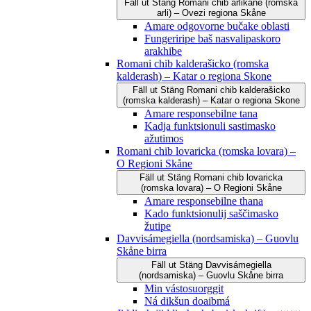
Fäll ut
Stäng
Romani čhib arlikane (romska
arli) – Ovezi regiona Skåne
Amare odgovorne bučake oblasti
Fungeriripe baš nasvalipaskoro
arakhibe
Romani chib kalderašicko (romska
kalderash) – Katar o regiona Skone
Fäll ut
Stäng
Romani chib kalderašicko
(romska kalderash) – Katar o regiona Skone
Amare responsebilne tana
Kadja funktsionuli sastimasko
ažutimos
Romani chib lovaricka (romska lovara) –
O Regioni Skåne
Fäll ut
Stäng
Romani chib lovaricka
(romska lovara) – O Regioni Skåne
Amare responsebilne thana
Kado funktsionulij saščimasko
žutipe
Davvisámegiella (nordsamiska) – Guovlu
Skåne birra
Fäll ut
Stäng
Davvisámegiella
(nordsamiska) – Guovlu Skåne birra
Min vástosuorggit
Ná dikšun doaibmá