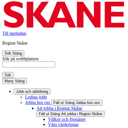
Till startsidan
Region Skåne
Sök
Stäng
Sök på webbplatsen
Sök
Meny
Stäng
Jobb och utbildning
Lediga jobb
Jobba hos oss
Fäll ut
Stäng
Jobba hos oss
Att jobba i Region Skåne
Fäll ut
Stäng
Att jobba i Region Skåne
Villkor och förmåner
Våra värderingar