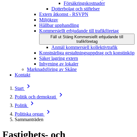
Försäkringskostnader
Dotterbolag och stiftelser
Extern åtkomst - RSVPN
Miljökrav
Hållbar upphandling
Kommersiellt erbjudande till trafikföretag
Fäll ut
Stäng
Kommersiellt erbjudande till
trafikföretag
Anmäl kommersiell kollektivtrafik
Konstnärliga gestaltningsuppdrag och konstinköp
Säker lagring extern
Inhyrning av lokaler
Marknadsföring av Skåne
Kontakt
Start
Politik och demokrati
Politik
Politiska organ
Sammanträden
Fastighets- och