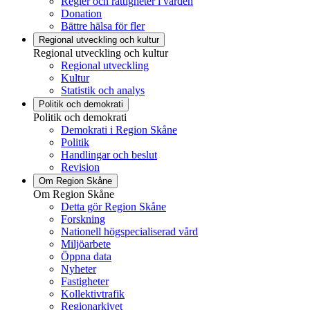
Regler och rättigheter i vården
Donation
Bättre hälsa för fler
Regional utveckling och kultur
Regional utveckling och kultur
Regional utveckling
Kultur
Statistik och analys
Politik och demokrati
Politik och demokrati
Demokrati i Region Skåne
Politik
Handlingar och beslut
Revision
Om Region Skåne
Om Region Skåne
Detta gör Region Skåne
Forskning
Nationell högspecialiserad vård
Miljöarbete
Öppna data
Nyheter
Fastigheter
Kollektivtrafik
Regionarkivet