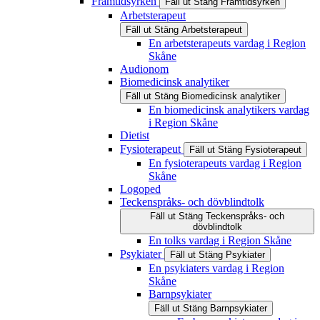
Framtidsyrken
Fäll ut
Stäng
Framtidsyrken
Arbetsterapeut
Fäll ut
Stäng
Arbetsterapeut
En arbetsterapeuts vardag i Region
Skåne
Audionom
Biomedicinsk analytiker
Fäll ut
Stäng
Biomedicinsk analytiker
En biomedicinsk analytikers vardag
i Region Skåne
Dietist
Fysioterapeut
Fäll ut
Stäng
Fysioterapeut
En fysioterapeuts vardag i Region
Skåne
Logoped
Teckenspråks- och dövblindtolk
Fäll ut
Stäng
Teckenspråks- och
dövblindtolk
En tolks vardag i Region Skåne
Psykiater
Fäll ut
Stäng
Psykiater
En psykiaters vardag i Region
Skåne
Barnpsykiater
Fäll ut
Stäng
Barnpsykiater