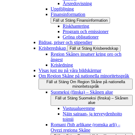
Årsredovisning
Uppföljning
Finansinformation
Fäll ut
Stäng
Finansinformation
Riskhantering
Program och emissioner
Gröna obligationer
Bidrag, priser och stipendier
Krisberedskap
Fäll ut
Stäng
Krisberedskap
Region Skånes insatser kring oro och
ångest
Krisledning
Visas just nu på våra bildskärmar
Om Region Skåne på nationella minoritetsspråk
Fäll ut
Stäng
Om Region Skåne på nationella
minoritetsspråk
Suomeksi (finska) – Skånen alue
Fäll ut
Stäng
Suomeksi (finska) – Skånen
alue
Vastuualueemme
Näin sairaan- ja terveydenhoito
toimii
Romani čhib arlikane (romska arli) –
Ovezi regiona Skåne