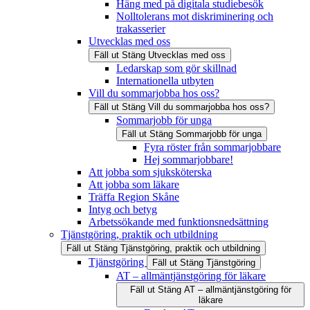
Häng med på digitala studiebesök
Nolltolerans mot diskriminering och
trakasserier
Utvecklas med oss
Fäll ut
Stäng
Utvecklas med oss
Ledarskap som gör skillnad
Internationella utbyten
Vill du sommarjobba hos oss?
Fäll ut
Stäng
Vill du sommarjobba hos oss?
Sommarjobb för unga
Fäll ut
Stäng
Sommarjobb för unga
Fyra röster från sommarjobbare
Hej sommarjobbare!
Att jobba som sjuksköterska
Att jobba som läkare
Träffa Region Skåne
Intyg och betyg
Arbetssökande med funktionsnedsättning
Tjänstgöring, praktik och utbildning
Fäll ut
Stäng
Tjänstgöring, praktik och utbildning
Tjänstgöring
Fäll ut
Stäng
Tjänstgöring
AT – allmäntjänstgöring för läkare
Fäll ut
Stäng
AT – allmäntjänstgöring för
läkare