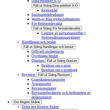
Dina politiker A-Ö
Fäll ut
Stäng
Dina politiker A-Ö
Regionråd
Sammanträdesdatum
Webb-tv från regionfullmäktige
För förtroendevalda
Fäll ut
Stäng
För förtroendevalda
Lagring av personuppgifter i
förtroendemannaregistret
Handlingar och beslut
Fäll ut
Stäng
Handlingar och beslut
Officiell anslagstavla
Överklaga beslut
Diarium
Fäll ut
Stäng
Diarium
Begäran om e-post
Begäran om e-postlogg
Revision
Fäll ut
Stäng
Revision
Granskningsrapporter
Årsrapporter
Revisionsplaner
Revisionsberättelse och bedömning av
delårsrapport
Om Region Skåne
Detta gör Region Skåne