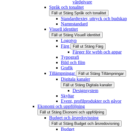
vårdgivare
Språk och tonalitet
Fäll ut
Stäng
Språk och tonalitet
Standardtexter, uttryck och budskap
Namnstandard
Visuell identitet
Fäll ut
Stäng
Visuell identitet
Logotyp
Färg
Fäll ut
Stäng
Färg
Färger för webb och appar
Typografi
Bild och film
Grafik
Tillämpningar
Fäll ut
Stäng
Tillämpningar
Digitala kanaler
Fäll ut
Stäng
Digitala kanaler
Designsystem
Skyltar
Event, profilprodukter och gåvor
Ekonomi och uppföljning
Fäll ut
Stäng
Ekonomi och uppföljning
Budget och årsredovisning
Fäll ut
Stäng
Budget och årsredovisning
Budget