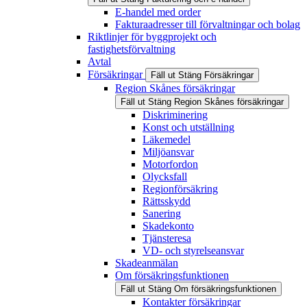
E-handel med order
Fakturaadresser till förvaltningar och bolag
Riktlinjer för byggprojekt och
fastighetsförvaltning
Avtal
Försäkringar
Fäll ut
Stäng
Försäkringar
Region Skånes försäkringar
Fäll ut
Stäng
Region Skånes försäkringar
Diskriminering
Konst och utställning
Läkemedel
Miljöansvar
Motorfordon
Olycksfall
Regionförsäkring
Rättsskydd
Sanering
Skadekonto
Tjänsteresa
VD- och styrelseansvar
Skadeanmälan
Om försäkringsfunktionen
Fäll ut
Stäng
Om försäkringsfunktionen
Kontakter försäkringar