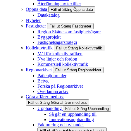
Återlämning av textilier
Öppna data
Fäll ut
Stäng
Öppna data
Datakatalog
Nyheter
Fastigheter
Fäll ut
Stäng
Fastigheter
Region Skåne som fastighetsägare
Byggprojekt
Fastighetsägarstrategi
Kollektivtrafik
Fäll ut
Stäng
Kollektivtrafik
Mål för kollektivtrafiken
Nya linjer och fordon
Kommersiell kollektivtrafik
Regionarkivet
Fäll ut
Stäng
Regionarkivet
Patientjournaler
Betyg
Forska på Regionarkivet
Överlämna arkiv
Göra affärer med oss
Fäll ut
Stäng
Göra affärer med oss
Upphandling
Fäll ut
Stäng
Upphandling
Så går en upphandling till
Innovationsupphandling
Fakturering och e-handel
Fäll ut
Stäng
Fakturering och e-handel