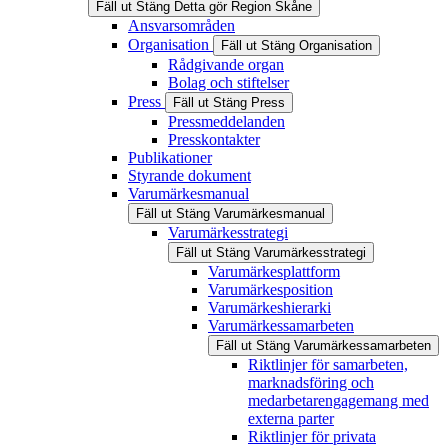
Fäll ut
Stäng
Detta gör Region Skåne
Ansvarsområden
Organisation
Fäll ut
Stäng
Organisation
Rådgivande organ
Bolag och stiftelser
Press
Fäll ut
Stäng
Press
Pressmeddelanden
Presskontakter
Publikationer
Styrande dokument
Varumärkesmanual
Fäll ut
Stäng
Varumärkesmanual
Varumärkesstrategi
Fäll ut
Stäng
Varumärkesstrategi
Varumärkesplattform
Varumärkesposition
Varumärkeshierarki
Varumärkessamarbeten
Fäll ut
Stäng
Varumärkessamarbeten
Riktlinjer för samarbeten,
marknadsföring och
medarbetarengagemang med
externa parter
Riktlinjer för privata