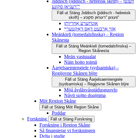
Jiddisch (jiddisch - hebreisk skrift) – וועגען
''רעגיאן סקונע''
Fäll ut
Stäng
Jiddisch (jiddisch - hebreisk
skrift) – וועגען ''רעגיאן סקונע''
אונדזערע אַחריותן
אַזוי אַרבעט דאָס דאָקטערײַ
Meänkieli (tornedalsfinska) – Region
Skånesta
Fäll ut
Stäng
Meänkieli (tornedalsfinska) –
Region Skånesta
Meän vastuualat
Näin hoito toimii
Åarjelsaemiengiele (sydsamiska) –
Regijovne Skånen bïjre
Fäll ut
Stäng
Åarjelsaemiengiele
(sydsamiska) – Regijovne Skånen bïjre
Mijá åvdåsvásstádusguovlo
Nåvti sujtto doajmma
Möt Region Skåne
Fäll ut
Stäng
Möt Region Skåne
Poddar
Forskning
Fäll ut
Stäng
Forskning
Forskning i Region Skåne
Så finansierar vi forskningen
Delta i studie