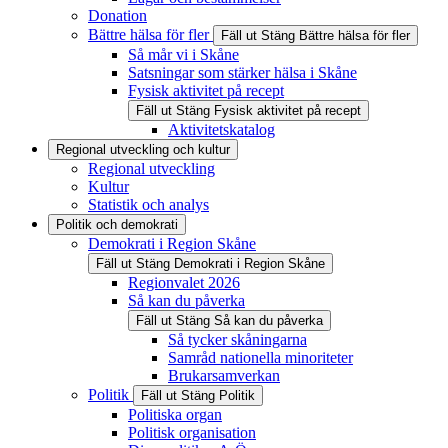
Donation
Bättre hälsa för fler
Fäll ut
Stäng
Bättre hälsa för fler
Så mår vi i Skåne
Satsningar som stärker hälsa i Skåne
Fysisk aktivitet på recept
Fäll ut
Stäng
Fysisk aktivitet på recept
Aktivitetskatalog
Regional utveckling och kultur
Regional utveckling
Kultur
Statistik och analys
Politik och demokrati
Demokrati i Region Skåne
Fäll ut
Stäng
Demokrati i Region Skåne
Regionvalet 2026
Så kan du påverka
Fäll ut
Stäng
Så kan du påverka
Så tycker skåningarna
Samråd nationella minoriteter
Brukarsamverkan
Politik
Fäll ut
Stäng
Politik
Politiska organ
Politisk organisation