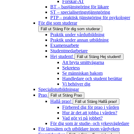
Forskar-AT
BT – bastjänstgöring för läkare
ST – specialiseringstjänstgöring
PTP – praktisk tjänstgöring för psykologer
För dig som studerar
Fäll ut
Stäng
För dig som studerar
Praktik under vårdutbildning
Praktik under annan utbildning
Examensarbete
Studentmedarbetare
Hej student!
Fäll ut
Stäng
Hej student!
Att bryta smittvägarna
Sekretess
Se människan bakom
Handledare och student berättar
Vi behöver dig
Specialistutbildningar
Prao
Fäll ut
Stäng
Prao
Hallå prao!
Fäll ut
Stäng
Hallå prao!
Förbered dig för prao i vården
Hur är det att jobba i vården?
Vad gör vi på jobbet?
För dig som är studie- och yrkesvägledare
För lärosäten och utbildare inom vårdyrken