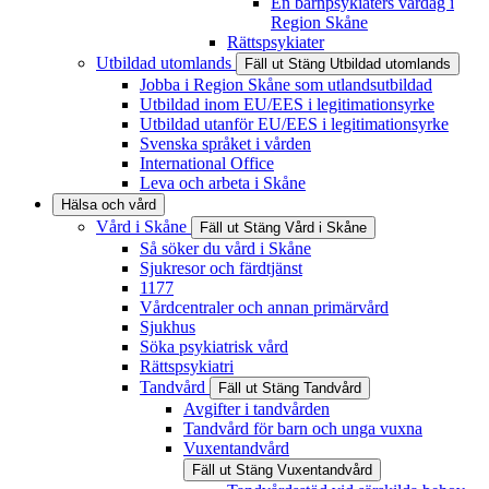
En barnpsykiaters vardag i
Region Skåne
Rättspsykiater
Utbildad utomlands
Fäll ut
Stäng
Utbildad utomlands
Jobba i Region Skåne som utlandsutbildad
Utbildad inom EU/EES i legitimationsyrke
Utbildad utanför EU/EES i legitimationsyrke
Svenska språket i vården
International Office
Leva och arbeta i Skåne
Hälsa och vård
Vård i Skåne
Fäll ut
Stäng
Vård i Skåne
Så söker du vård i Skåne
Sjukresor och färdtjänst
1177
Vårdcentraler och annan primärvård
Sjukhus
Söka psykiatrisk vård
Rättspsykiatri
Tandvård
Fäll ut
Stäng
Tandvård
Avgifter i tandvården
Tandvård för barn och unga vuxna
Vuxentandvård
Fäll ut
Stäng
Vuxentandvård