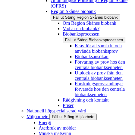
Odontologisk Forskning i Region Skåne
(OFRS)
Region Skånes biobank
Fäll ut
Stäng
Region Skånes biobank
Om Region Skånes biobank
Vad är en biobank?
Biobanksprocessen
Fäll ut
Stäng
Biobanksprocessen
Krav för att samla in och
använda biobanksprov
Biobanksansökan
Förvaring av prov hos den
centrala biobanksenheten
Utplock av prov från den
centrala biobanksenheten
Forskningsprovsamlingar
förvarade hos den centrala
biobanksenheten
Rådgivning och kontakt
Priser
Nationell högspecialiserad vård
Miljöarbete
Fäll ut
Stäng
Miljöarbete
Energi
Återbruk av möbler
Minska matsvinn