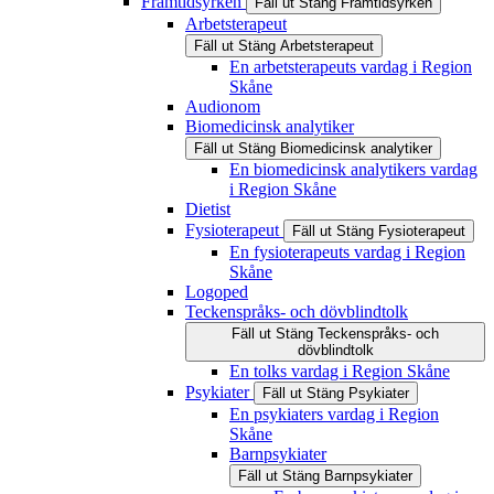
Framtidsyrken
Fäll ut
Stäng
Framtidsyrken
Arbetsterapeut
Fäll ut
Stäng
Arbetsterapeut
En arbetsterapeuts vardag i Region
Skåne
Audionom
Biomedicinsk analytiker
Fäll ut
Stäng
Biomedicinsk analytiker
En biomedicinsk analytikers vardag
i Region Skåne
Dietist
Fysioterapeut
Fäll ut
Stäng
Fysioterapeut
En fysioterapeuts vardag i Region
Skåne
Logoped
Teckenspråks- och dövblindtolk
Fäll ut
Stäng
Teckenspråks- och
dövblindtolk
En tolks vardag i Region Skåne
Psykiater
Fäll ut
Stäng
Psykiater
En psykiaters vardag i Region
Skåne
Barnpsykiater
Fäll ut
Stäng
Barnpsykiater