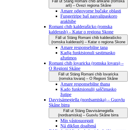
Fäll ut
Stäng
Romani čhib arlikane (romska
arli) – Ovezi regiona Skåne
Amare odgovorne bučake oblasti
Fungeriripe baš nasvalipaskoro
arakhibe
Romani chib kalderašicko (romska
kalderash) – Katar o regiona Skone
Fäll ut
Stäng
Romani chib kalderašicko
(romska kalderash) – Katar o regiona Skone
Amare responsebilne tana
Kadja funktsionuli sastimasko
ažutimos
Romani chib lovaricka (romska lovara) –
O Regioni Skåne
Fäll ut
Stäng
Romani chib lovaricka
(romska lovara) – O Regioni Skåne
Amare responsebilne thana
Kado funktsionulij saščimasko
žutipe
Davvisámegiella (nordsamiska) – Guovlu
Skåne birra
Fäll ut
Stäng
Davvisámegiella
(nordsamiska) – Guovlu Skåne birra
Min vástosuorggit
Ná dikšun doaibmá