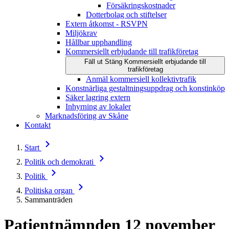
Försäkringskostnader
Dotterbolag och stiftelser
Extern åtkomst - RSVPN
Miljökrav
Hållbar upphandling
Kommersiellt erbjudande till trafikföretag
Fäll ut
Stäng
Kommersiellt erbjudande till
trafikföretag
Anmäl kommersiell kollektivtrafik
Konstnärliga gestaltningsuppdrag och konstinköp
Säker lagring extern
Inhyrning av lokaler
Marknadsföring av Skåne
Kontakt
Start
Politik och demokrati
Politik
Politiska organ
Sammanträden
Patientnämnden
12 november