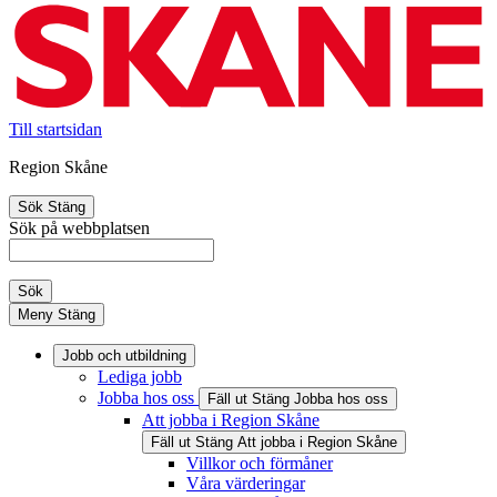
Till startsidan
Region Skåne
Sök
Stäng
Sök på webbplatsen
Sök
Meny
Stäng
Jobb och utbildning
Lediga jobb
Jobba hos oss
Fäll ut
Stäng
Jobba hos oss
Att jobba i Region Skåne
Fäll ut
Stäng
Att jobba i Region Skåne
Villkor och förmåner
Våra värderingar