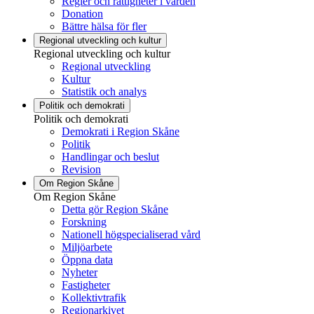
Regler och rättigheter i vården
Donation
Bättre hälsa för fler
Regional utveckling och kultur
Regional utveckling och kultur
Regional utveckling
Kultur
Statistik och analys
Politik och demokrati
Politik och demokrati
Demokrati i Region Skåne
Politik
Handlingar och beslut
Revision
Om Region Skåne
Om Region Skåne
Detta gör Region Skåne
Forskning
Nationell högspecialiserad vård
Miljöarbete
Öppna data
Nyheter
Fastigheter
Kollektivtrafik
Regionarkivet