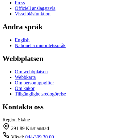
Press
Officiell anslagstavla
Visselblåsfunktion
Andra språk
English
Nationella minoritetsspråk
Webbplatsen
Om webbplatsen
Webbkarta
Om personuppgifter
Om kakor
Tillgänglighetsredogörelse
Kontakta oss
Region Skåne
291 89 Kristianstad
Växel:
044-309 30 00