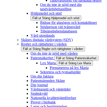
Tandvårdsstöd vid särskilda behov
Om du inte är nöjd med din
tandvårdsbehandling
Hjälpmedel och stöd
Fäll ut
Stäng
Hjälpmedel och stöd
Bidrag för glasögon och kontaktlinser
Stödperson vid tvångsvård
Tillgänglighetsdatabasen
Vård utomlands
Skånes digitala vårdsystem (SDV)
Regler och rättigheter i vården
Fäll ut
Stäng
Regler och rättigheter i vården
Om du inte är nöjd med vården
Patientsäkerhet
Fäll ut
Stäng
Patientsäkerhet
Lex Maria
Fäll ut
Stäng
Lex Maria
Prenumerera på lex Maria
Sekretess och tystnadsplikt
Om din faktura
Patientnämnden Skåne
Din journal
Vårdgaranti och väntetider
Smittskydd
Nationella kvalitetsjämförelser
Prover i biobank
Lagar och bestämmelser