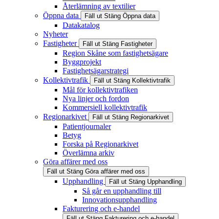
Återlämning av textilier
Öppna data
Fäll ut
Stäng
Öppna data
Datakatalog
Nyheter
Fastigheter
Fäll ut
Stäng
Fastigheter
Region Skåne som fastighetsägare
Byggprojekt
Fastighetsägarstrategi
Kollektivtrafik
Fäll ut
Stäng
Kollektivtrafik
Mål för kollektivtrafiken
Nya linjer och fordon
Kommersiell kollektivtrafik
Regionarkivet
Fäll ut
Stäng
Regionarkivet
Patientjournaler
Betyg
Forska på Regionarkivet
Överlämna arkiv
Göra affärer med oss
Fäll ut
Stäng
Göra affärer med oss
Upphandling
Fäll ut
Stäng
Upphandling
Så går en upphandling till
Innovationsupphandling
Fakturering och e-handel
Fäll ut
Stäng
Fakturering och e-handel