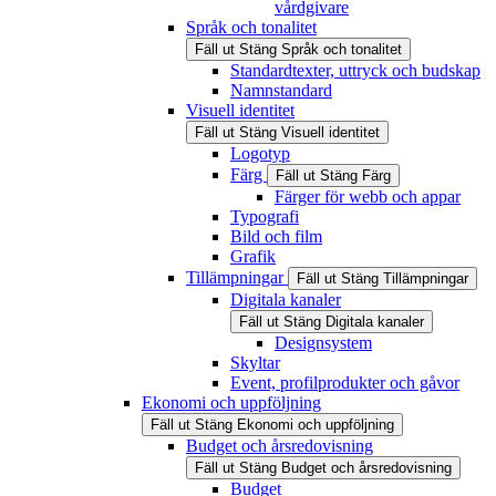
vårdgivare
Språk och tonalitet
Fäll ut
Stäng
Språk och tonalitet
Standardtexter, uttryck och budskap
Namnstandard
Visuell identitet
Fäll ut
Stäng
Visuell identitet
Logotyp
Färg
Fäll ut
Stäng
Färg
Färger för webb och appar
Typografi
Bild och film
Grafik
Tillämpningar
Fäll ut
Stäng
Tillämpningar
Digitala kanaler
Fäll ut
Stäng
Digitala kanaler
Designsystem
Skyltar
Event, profilprodukter och gåvor
Ekonomi och uppföljning
Fäll ut
Stäng
Ekonomi och uppföljning
Budget och årsredovisning
Fäll ut
Stäng
Budget och årsredovisning
Budget