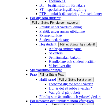
Forskar-AT
BT – bastjänstgöring för läkare
ST – specialiseringstjänstgöring
PTP – praktisk tjänstgöring för psykologer
För dig som studerar
Fäll ut
Stäng
För dig som studerar
Praktik under vårdutbildning
Praktik under annan utbildning
Examensarbete
Studentmedarbetare
Hej student!
Fäll ut
Stäng
Hej student!
Att bryta smittvägarna
Sekretess
Se människan bakom
Handledare och student berättar
Vi behöver dig
Specialistutbildningar
Prao
Fäll ut
Stäng
Prao
Hallå prao!
Fäll ut
Stäng
Hallå prao!
Förbered dig för prao i vården
Hur är det att jobba i vården?
Vad gör vi på jobbet?
För dig som är studie- och yrkesvägledare
För lärosäten och utbildare inom vårdyrken