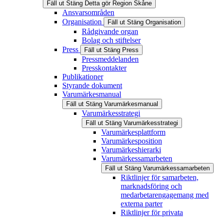
Fäll ut
Stäng
Detta gör Region Skåne
Ansvarsområden
Organisation
Fäll ut
Stäng
Organisation
Rådgivande organ
Bolag och stiftelser
Press
Fäll ut
Stäng
Press
Pressmeddelanden
Presskontakter
Publikationer
Styrande dokument
Varumärkesmanual
Fäll ut
Stäng
Varumärkesmanual
Varumärkesstrategi
Fäll ut
Stäng
Varumärkesstrategi
Varumärkesplattform
Varumärkesposition
Varumärkeshierarki
Varumärkessamarbeten
Fäll ut
Stäng
Varumärkessamarbeten
Riktlinjer för samarbeten,
marknadsföring och
medarbetarengagemang med
externa parter
Riktlinjer för privata