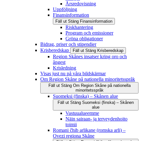
Årsredovisning
Uppföljning
Finansinformation
Fäll ut
Stäng
Finansinformation
Riskhantering
Program och emissioner
Gröna obligationer
Bidrag, priser och stipendier
Krisberedskap
Fäll ut
Stäng
Krisberedskap
Region Skånes insatser kring oro och
ångest
Krisledning
Visas just nu på våra bildskärmar
Om Region Skåne på nationella minoritetsspråk
Fäll ut
Stäng
Om Region Skåne på nationella
minoritetsspråk
Suomeksi (finska) – Skånen alue
Fäll ut
Stäng
Suomeksi (finska) – Skånen
alue
Vastuualueemme
Näin sairaan- ja terveydenhoito
toimii
Romani čhib arlikane (romska arli) –
Ovezi regiona Skåne