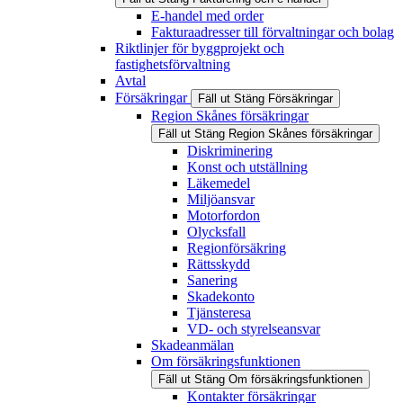
E-handel med order
Fakturaadresser till förvaltningar och bolag
Riktlinjer för byggprojekt och
fastighetsförvaltning
Avtal
Försäkringar
Fäll ut
Stäng
Försäkringar
Region Skånes försäkringar
Fäll ut
Stäng
Region Skånes försäkringar
Diskriminering
Konst och utställning
Läkemedel
Miljöansvar
Motorfordon
Olycksfall
Regionförsäkring
Rättsskydd
Sanering
Skadekonto
Tjänsteresa
VD- och styrelseansvar
Skadeanmälan
Om försäkringsfunktionen
Fäll ut
Stäng
Om försäkringsfunktionen
Kontakter försäkringar