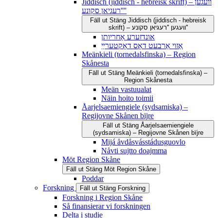
Jiddisch (jiddisch - hebreisk skrift) – וועגען
''רעגיאן סקונע''
Fäll ut
Stäng
Jiddisch (jiddisch - hebreisk
skrift) – וועגען ''רעגיאן סקונע''
אונדזערע אַחריותן
אַזוי אַרבעט דאָס דאָקטערײַ
Meänkieli (tornedalsfinska) – Region
Skånesta
Fäll ut
Stäng
Meänkieli (tornedalsfinska) –
Region Skånesta
Meän vastuualat
Näin hoito toimii
Åarjelsaemiengiele (sydsamiska) –
Regijovne Skånen bïjre
Fäll ut
Stäng
Åarjelsaemiengiele
(sydsamiska) – Regijovne Skånen bïjre
Mijá åvdåsvásstádusguovlo
Nåvti sujtto doajmma
Möt Region Skåne
Fäll ut
Stäng
Möt Region Skåne
Poddar
Forskning
Fäll ut
Stäng
Forskning
Forskning i Region Skåne
Så finansierar vi forskningen
Delta i studie