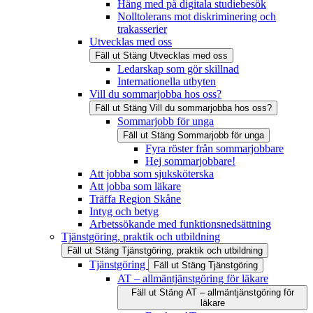
Häng med på digitala studiebesök
Nolltolerans mot diskriminering och
trakasserier
Utvecklas med oss
Fäll ut
Stäng
Utvecklas med oss
Ledarskap som gör skillnad
Internationella utbyten
Vill du sommarjobba hos oss?
Fäll ut
Stäng
Vill du sommarjobba hos oss?
Sommarjobb för unga
Fäll ut
Stäng
Sommarjobb för unga
Fyra röster från sommarjobbare
Hej sommarjobbare!
Att jobba som sjuksköterska
Att jobba som läkare
Träffa Region Skåne
Intyg och betyg
Arbetssökande med funktionsnedsättning
Tjänstgöring, praktik och utbildning
Fäll ut
Stäng
Tjänstgöring, praktik och utbildning
Tjänstgöring
Fäll ut
Stäng
Tjänstgöring
AT – allmäntjänstgöring för läkare
Fäll ut
Stäng
AT – allmäntjänstgöring för
läkare