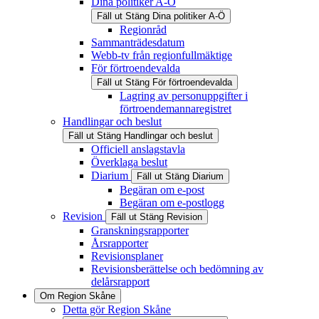
Dina politiker A-Ö
Fäll ut
Stäng
Dina politiker A-Ö
Regionråd
Sammanträdesdatum
Webb-tv från regionfullmäktige
För förtroendevalda
Fäll ut
Stäng
För förtroendevalda
Lagring av personuppgifter i
förtroendemannaregistret
Handlingar och beslut
Fäll ut
Stäng
Handlingar och beslut
Officiell anslagstavla
Överklaga beslut
Diarium
Fäll ut
Stäng
Diarium
Begäran om e-post
Begäran om e-postlogg
Revision
Fäll ut
Stäng
Revision
Granskningsrapporter
Årsrapporter
Revisionsplaner
Revisionsberättelse och bedömning av
delårsrapport
Om Region Skåne
Detta gör Region Skåne