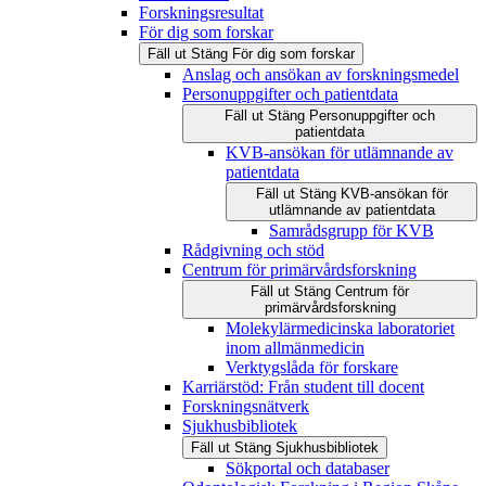
Forskningsresultat
För dig som forskar
Fäll ut
Stäng
För dig som forskar
Anslag och ansökan av forskningsmedel
Personuppgifter och patientdata
Fäll ut
Stäng
Personuppgifter och
patientdata
KVB-ansökan för utlämnande av
patientdata
Fäll ut
Stäng
KVB-ansökan för
utlämnande av patientdata
Samrådsgrupp för KVB
Rådgivning och stöd
Centrum för primärvårdsforskning
Fäll ut
Stäng
Centrum för
primärvårdsforskning
Molekylärmedicinska laboratoriet
inom allmänmedicin
Verktygslåda för forskare
Karriärstöd: Från student till docent
Forskningsnätverk
Sjukhusbibliotek
Fäll ut
Stäng
Sjukhusbibliotek
Sökportal och databaser