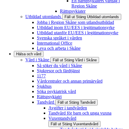
En barnpsykiaters vardag i
Region Skåne
Rättspsykiater
Utbildad utomlands
Fäll ut
Stäng
Utbildad utomlands
Jobba i Region Skåne som utlandsutbildad
Utbildad inom EU/EES i legitimationsyrke
Utbildad utanför EU/EES i legitimationsyrke
Svenska språket i vården
International Office
Leva och arbeta i Skåne
Hälsa och vård
Vård i Skåne
Fäll ut
Stäng
Vård i Skåne
Så söker du vård i Skåne
Sjukresor och färdtjänst
1177
Vårdcentraler och annan primärvård
Sjukhus
Söka psykiatrisk vård
Rättspsykiatri
Tandvård
Fäll ut
Stäng
Tandvård
Avgifter i tandvården
Tandvård för barn och unga vuxna
Vuxentandvård
Fäll ut
Stäng
Vuxentandvård