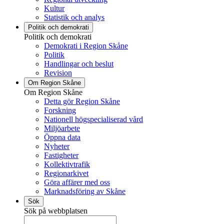
Kultur
Statistik och analys
Politik och demokrati
Politik och demokrati
Demokrati i Region Skåne
Politik
Handlingar och beslut
Revision
Om Region Skåne
Om Region Skåne
Detta gör Region Skåne
Forskning
Nationell högspecialiserad vård
Miljöarbete
Öppna data
Nyheter
Fastigheter
Kollektivtrafik
Regionarkivet
Göra affärer med oss
Marknadsföring av Skåne
Sök
Sök på webbplatsen