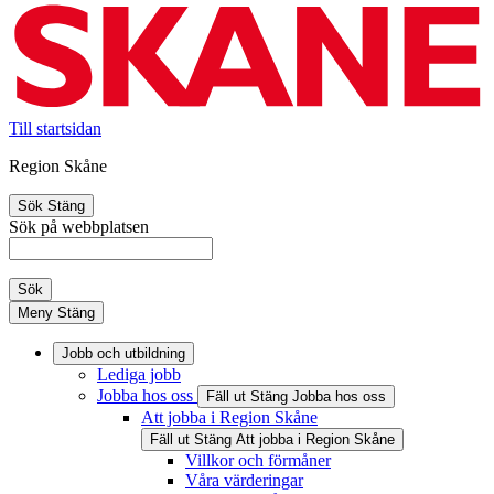
Till startsidan
Region Skåne
Sök
Stäng
Sök på webbplatsen
Sök
Meny
Stäng
Jobb och utbildning
Lediga jobb
Jobba hos oss
Fäll ut
Stäng
Jobba hos oss
Att jobba i Region Skåne
Fäll ut
Stäng
Att jobba i Region Skåne
Villkor och förmåner
Våra värderingar