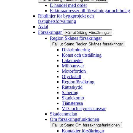
E-handel med order
Fakturaadresser till förvaltningar och bolag
Riktlinjer för byggprojekt och
fastighetsförvaltning
Avtal
Försäkringar
Fäll ut
Stäng
Försäkringar
Region Skånes försäkringar
Fäll ut
Stäng
Region Skånes försäkringar
Diskriminering
Konst och utställning
Läkemedel
Miljöansvar
Motorfordon
Olycksfall
Regionförsäkring
Rättsskydd
Sanering
Skadekonto
Tjänsteresa
VD- och styrelseansvar
Skadeanmälan
Om försäkringsfunktionen
Fäll ut
Stäng
Om försäkringsfunktionen
Kontakter försäkringar