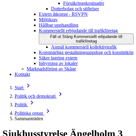
Försäkringskostnader
Dotterbolag och stiftelser
Extern åtkomst - RSVPN
Miljökrav
Hållbar upphandling
Kommersiellt erbjudande till trafikföretag
Fäll ut
Stäng
Kommersiellt erbjudande till
trafikföretag
Anmäl kommersiell kollektivtrafik
Konstnärliga gestaltningsuppdrag och konstinköp
Säker lagring extern
Inhyrning av lokaler
Marknadsföring av Skåne
Kontakt
Start
Politik och demokrati
Politik
Politiska organ
Sammanträden
Sjukhusstyrelse Ängelholm
3