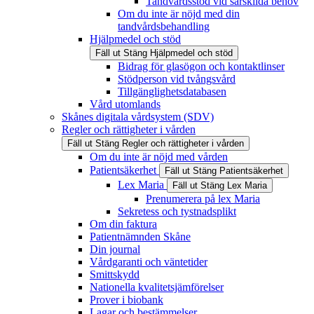
Tandvårdsstöd vid särskilda behov
Om du inte är nöjd med din
tandvårdsbehandling
Hjälpmedel och stöd
Fäll ut
Stäng
Hjälpmedel och stöd
Bidrag för glasögon och kontaktlinser
Stödperson vid tvångsvård
Tillgänglighetsdatabasen
Vård utomlands
Skånes digitala vårdsystem (SDV)
Regler och rättigheter i vården
Fäll ut
Stäng
Regler och rättigheter i vården
Om du inte är nöjd med vården
Patientsäkerhet
Fäll ut
Stäng
Patientsäkerhet
Lex Maria
Fäll ut
Stäng
Lex Maria
Prenumerera på lex Maria
Sekretess och tystnadsplikt
Om din faktura
Patientnämnden Skåne
Din journal
Vårdgaranti och väntetider
Smittskydd
Nationella kvalitetsjämförelser
Prover i biobank
Lagar och bestämmelser