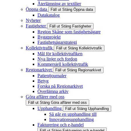
Återlämning av textilier
Öppna data
Fäll ut
Stäng
Öppna data
Datakatalog
Nyheter
Fastigheter
Fäll ut
Stäng
Fastigheter
Region Skåne som fastighetsägare
Byggprojekt
Fastighetsägarstrategi
Kollektivtrafik
Fäll ut
Stäng
Kollektivtrafik
Mål för kollektivtrafiken
Nya linjer och fordon
Kommersiell kollektivtrafik
Regionarkivet
Fäll ut
Stäng
Regionarkivet
Patientjournaler
Betyg
Forska på Regionarkivet
Överlämna arkiv
Göra affärer med oss
Fäll ut
Stäng
Göra affärer med oss
Upphandling
Fäll ut
Stäng
Upphandling
Så går en upphandling till
Innovationsupphandling
Fakturering och e-handel
Fäll ut
Stäng
Fakturering och e-handel