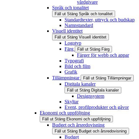
vårdgivare
Språk och tonalitet
Fäll ut
Stäng
Språk och tonalitet
Standardtexter, uttryck och budskap
Namnstandard
Visuell identitet
Fäll ut
Stäng
Visuell identitet
Logotyp
Färg
Fäll ut
Stäng
Färg
Färger för webb och appar
Typografi
Bild och film
Grafik
Tillämpningar
Fäll ut
Stäng
Tillämpningar
Digitala kanaler
Fäll ut
Stäng
Digitala kanaler
Designsystem
Skyltar
Event, profilprodukter och gåvor
Ekonomi och uppföljning
Fäll ut
Stäng
Ekonomi och uppföljning
Budget och årsredovisning
Fäll ut
Stäng
Budget och årsredovisning
Budget