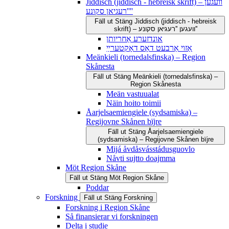
Jiddisch (jiddisch - hebreisk skrift) – וועגען
''רעגיאן סקונע''
Fäll ut
Stäng
Jiddisch (jiddisch - hebreisk
skrift) – וועגען ''רעגיאן סקונע''
אונדזערע אַחריותן
אַזוי אַרבעט דאָס דאָקטערײַ
Meänkieli (tornedalsfinska) – Region
Skånesta
Fäll ut
Stäng
Meänkieli (tornedalsfinska) –
Region Skånesta
Meän vastuualat
Näin hoito toimii
Åarjelsaemiengiele (sydsamiska) –
Regijovne Skånen bïjre
Fäll ut
Stäng
Åarjelsaemiengiele
(sydsamiska) – Regijovne Skånen bïjre
Mijá åvdåsvásstádusguovlo
Nåvti sujtto doajmma
Möt Region Skåne
Fäll ut
Stäng
Möt Region Skåne
Poddar
Forskning
Fäll ut
Stäng
Forskning
Forskning i Region Skåne
Så finansierar vi forskningen
Delta i studie