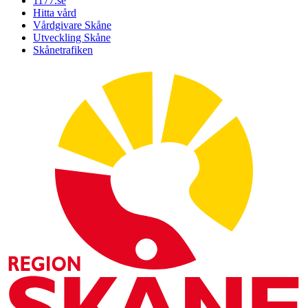
1177.se
Hitta vård
Vårdgivare Skåne
Utveckling Skåne
Skånetrafiken