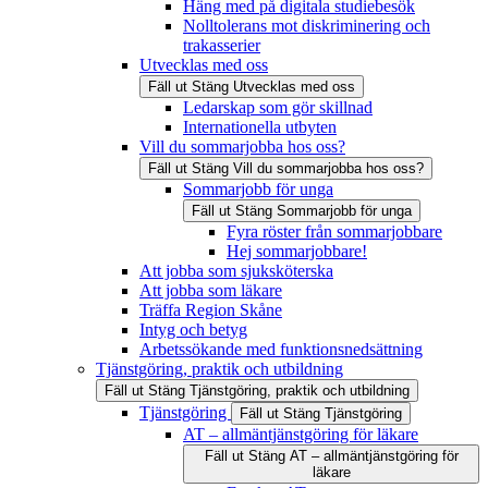
Häng med på digitala studiebesök
Nolltolerans mot diskriminering och
trakasserier
Utvecklas med oss
Fäll ut
Stäng
Utvecklas med oss
Ledarskap som gör skillnad
Internationella utbyten
Vill du sommarjobba hos oss?
Fäll ut
Stäng
Vill du sommarjobba hos oss?
Sommarjobb för unga
Fäll ut
Stäng
Sommarjobb för unga
Fyra röster från sommarjobbare
Hej sommarjobbare!
Att jobba som sjuksköterska
Att jobba som läkare
Träffa Region Skåne
Intyg och betyg
Arbetssökande med funktionsnedsättning
Tjänstgöring, praktik och utbildning
Fäll ut
Stäng
Tjänstgöring, praktik och utbildning
Tjänstgöring
Fäll ut
Stäng
Tjänstgöring
AT – allmäntjänstgöring för läkare
Fäll ut
Stäng
AT – allmäntjänstgöring för
läkare