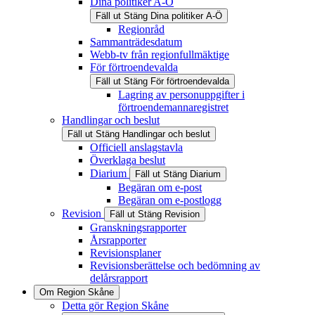
Dina politiker A-Ö
Fäll ut
Stäng
Dina politiker A-Ö
Regionråd
Sammanträdesdatum
Webb-tv från regionfullmäktige
För förtroendevalda
Fäll ut
Stäng
För förtroendevalda
Lagring av personuppgifter i
förtroendemannaregistret
Handlingar och beslut
Fäll ut
Stäng
Handlingar och beslut
Officiell anslagstavla
Överklaga beslut
Diarium
Fäll ut
Stäng
Diarium
Begäran om e-post
Begäran om e-postlogg
Revision
Fäll ut
Stäng
Revision
Granskningsrapporter
Årsrapporter
Revisionsplaner
Revisionsberättelse och bedömning av
delårsrapport
Om Region Skåne
Detta gör Region Skåne