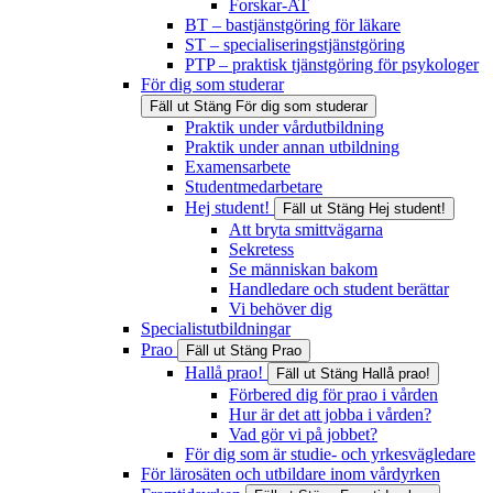
Forskar-AT
BT – bastjänstgöring för läkare
ST – specialiseringstjänstgöring
PTP – praktisk tjänstgöring för psykologer
För dig som studerar
Fäll ut
Stäng
För dig som studerar
Praktik under vårdutbildning
Praktik under annan utbildning
Examensarbete
Studentmedarbetare
Hej student!
Fäll ut
Stäng
Hej student!
Att bryta smittvägarna
Sekretess
Se människan bakom
Handledare och student berättar
Vi behöver dig
Specialistutbildningar
Prao
Fäll ut
Stäng
Prao
Hallå prao!
Fäll ut
Stäng
Hallå prao!
Förbered dig för prao i vården
Hur är det att jobba i vården?
Vad gör vi på jobbet?
För dig som är studie- och yrkesvägledare
För lärosäten och utbildare inom vårdyrken