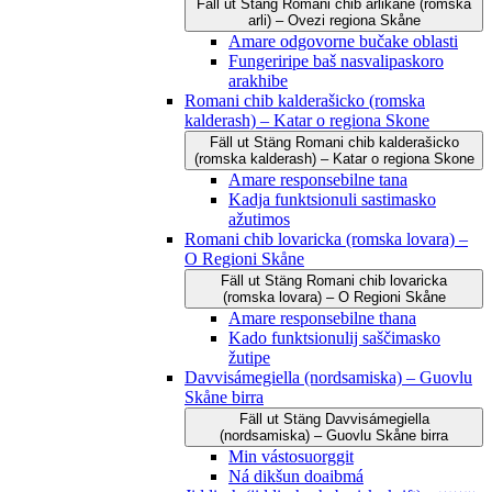
Fäll ut
Stäng
Romani čhib arlikane (romska
arli) – Ovezi regiona Skåne
Amare odgovorne bučake oblasti
Fungeriripe baš nasvalipaskoro
arakhibe
Romani chib kalderašicko (romska
kalderash) – Katar o regiona Skone
Fäll ut
Stäng
Romani chib kalderašicko
(romska kalderash) – Katar o regiona Skone
Amare responsebilne tana
Kadja funktsionuli sastimasko
ažutimos
Romani chib lovaricka (romska lovara) –
O Regioni Skåne
Fäll ut
Stäng
Romani chib lovaricka
(romska lovara) – O Regioni Skåne
Amare responsebilne thana
Kado funktsionulij saščimasko
žutipe
Davvisámegiella (nordsamiska) – Guovlu
Skåne birra
Fäll ut
Stäng
Davvisámegiella
(nordsamiska) – Guovlu Skåne birra
Min vástosuorggit
Ná dikšun doaibmá