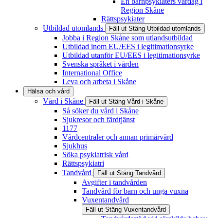
En barnpsykiaters vardag i
Region Skåne
Rättspsykiater
Utbildad utomlands
Fäll ut
Stäng
Utbildad utomlands
Jobba i Region Skåne som utlandsutbildad
Utbildad inom EU/EES i legitimationsyrke
Utbildad utanför EU/EES i legitimationsyrke
Svenska språket i vården
International Office
Leva och arbeta i Skåne
Hälsa och vård
Vård i Skåne
Fäll ut
Stäng
Vård i Skåne
Så söker du vård i Skåne
Sjukresor och färdtjänst
1177
Vårdcentraler och annan primärvård
Sjukhus
Söka psykiatrisk vård
Rättspsykiatri
Tandvård
Fäll ut
Stäng
Tandvård
Avgifter i tandvården
Tandvård för barn och unga vuxna
Vuxentandvård
Fäll ut
Stäng
Vuxentandvård