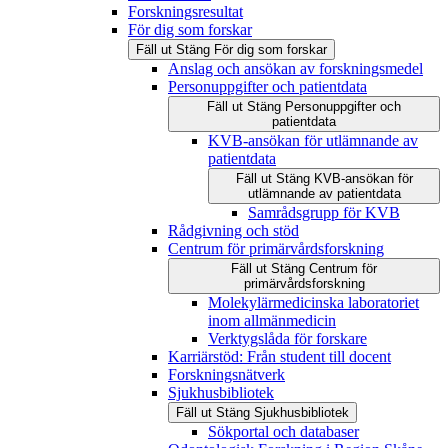
Forskningsresultat
För dig som forskar
Fäll ut
Stäng
För dig som forskar
Anslag och ansökan av forskningsmedel
Personuppgifter och patientdata
Fäll ut
Stäng
Personuppgifter och
patientdata
KVB-ansökan för utlämnande av
patientdata
Fäll ut
Stäng
KVB-ansökan för
utlämnande av patientdata
Samrådsgrupp för KVB
Rådgivning och stöd
Centrum för primärvårdsforskning
Fäll ut
Stäng
Centrum för
primärvårdsforskning
Molekylärmedicinska laboratoriet
inom allmänmedicin
Verktygslåda för forskare
Karriärstöd: Från student till docent
Forskningsnätverk
Sjukhusbibliotek
Fäll ut
Stäng
Sjukhusbibliotek
Sökportal och databaser