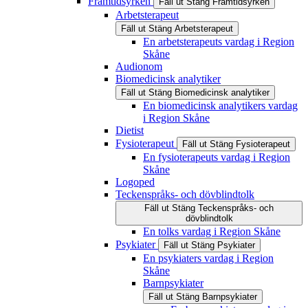
Framtidsyrken
Fäll ut
Stäng
Framtidsyrken
Arbetsterapeut
Fäll ut
Stäng
Arbetsterapeut
En arbetsterapeuts vardag i Region
Skåne
Audionom
Biomedicinsk analytiker
Fäll ut
Stäng
Biomedicinsk analytiker
En biomedicinsk analytikers vardag
i Region Skåne
Dietist
Fysioterapeut
Fäll ut
Stäng
Fysioterapeut
En fysioterapeuts vardag i Region
Skåne
Logoped
Teckenspråks- och dövblindtolk
Fäll ut
Stäng
Teckenspråks- och
dövblindtolk
En tolks vardag i Region Skåne
Psykiater
Fäll ut
Stäng
Psykiater
En psykiaters vardag i Region
Skåne
Barnpsykiater
Fäll ut
Stäng
Barnpsykiater