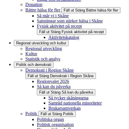
Donation
Bättre hälsa för fler
Fäll ut
Stäng
Bättre hälsa för fler
Så mår vi i Skåne
Satsningar som stärker hälsa i Skåne
Fysisk aktivitet på recept
Fäll ut
Stäng
Fysisk aktivitet på recept
Aktivitetskatalog
Regional utveckling och kultur
Regional utveckling
Kultur
Statistik och analys
Politik och demokrati
Demokrati i Region Skåne
Fäll ut
Stäng
Demokrati i Region Skåne
Regionvalet 2026
Så kan du påverka
Fäll ut
Stäng
Så kan du påverka
Så tycker skåningarna
Samråd nationella minoriteter
Brukarsamverkan
Politik
Fäll ut
Stäng
Politik
Politiska organ
Politisk organisation