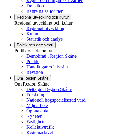
Regler och rättigheter i vården
Donation
Bättre hälsa för fler
Regional utveckling och kultur
Regional utveckling och kultur
Regional utveckling
Kultur
Statistik och analys
Politik och demokrati
Politik och demokrati
Demokrati i Region Skåne
Politik
Handlingar och beslut
Revision
Om Region Skåne
Om Region Skåne
Detta gör Region Skåne
Forskning
Nationell högspecialiserad vård
Miljöarbete
Öppna data
Nyheter
Fastigheter
Kollektivtrafik
Regionarkivet