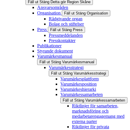
Fäll ut
Stäng
Detta gör Region Skåne
Ansvarsområden
Organisation
Fäll ut
Stäng
Organisation
Rådgivande organ
Bolag och stiftelser
Press
Fäll ut
Stäng
Press
Pressmeddelanden
Presskontakter
Publikationer
Styrande dokument
Varumärkesmanual
Fäll ut
Stäng
Varumärkesmanual
Varumärkesstrategi
Fäll ut
Stäng
Varumärkesstrategi
Varumärkesplattform
Varumärkesposition
Varumärkeshierarki
Varumärkessamarbeten
Fäll ut
Stäng
Varumärkessamarbeten
Riktlinjer för samarbeten,
marknadsföring och
medarbetarengagemang med
externa parter
Riktlinjer för privata