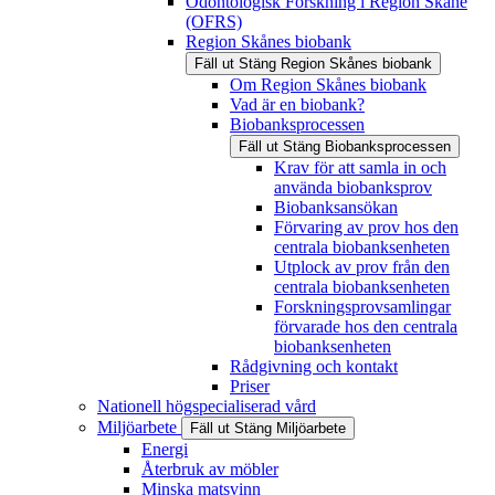
Odontologisk Forskning i Region Skåne
(OFRS)
Region Skånes biobank
Fäll ut
Stäng
Region Skånes biobank
Om Region Skånes biobank
Vad är en biobank?
Biobanksprocessen
Fäll ut
Stäng
Biobanksprocessen
Krav för att samla in och
använda biobanksprov
Biobanksansökan
Förvaring av prov hos den
centrala biobanksenheten
Utplock av prov från den
centrala biobanksenheten
Forskningsprovsamlingar
förvarade hos den centrala
biobanksenheten
Rådgivning och kontakt
Priser
Nationell högspecialiserad vård
Miljöarbete
Fäll ut
Stäng
Miljöarbete
Energi
Återbruk av möbler
Minska matsvinn