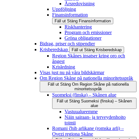
Årsredovisning
Uppföljning
Finansinformation
Fäll ut
Stäng
Finansinformation
Riskhantering
Program och emissioner
Gröna obligationer
Bidrag, priser och stipendier
Krisberedskap
Fäll ut
Stäng
Krisberedskap
Region Skånes insatser kring oro och
ångest
Krisledning
Visas just nu på våra bildskärmar
Om Region Skåne på nationella minoritetsspråk
Fäll ut
Stäng
Om Region Skåne på nationella
minoritetsspråk
Suomeksi (finska) – Skånen alue
Fäll ut
Stäng
Suomeksi (finska) – Skånen
alue
Vastuualueemme
Näin sairaan- ja terveydenhoito
toimii
Romani čhib arlikane (romska arli) –
Ovezi regiona Skåne