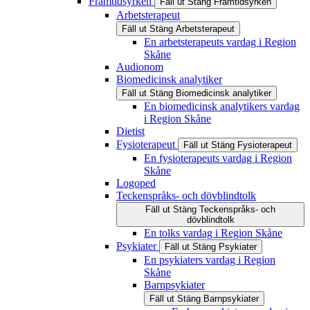
Framtidsyrken
Fäll ut
Stäng
Framtidsyrken
Arbetsterapeut
Fäll ut
Stäng
Arbetsterapeut
En arbetsterapeuts vardag i Region
Skåne
Audionom
Biomedicinsk analytiker
Fäll ut
Stäng
Biomedicinsk analytiker
En biomedicinsk analytikers vardag
i Region Skåne
Dietist
Fysioterapeut
Fäll ut
Stäng
Fysioterapeut
En fysioterapeuts vardag i Region
Skåne
Logoped
Teckenspråks- och dövblindtolk
Fäll ut
Stäng
Teckenspråks- och
dövblindtolk
En tolks vardag i Region Skåne
Psykiater
Fäll ut
Stäng
Psykiater
En psykiaters vardag i Region
Skåne
Barnpsykiater
Fäll ut
Stäng
Barnpsykiater