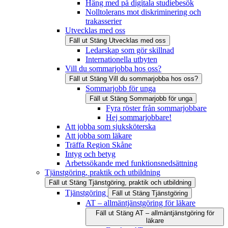
Häng med på digitala studiebesök
Nolltolerans mot diskriminering och
trakasserier
Utvecklas med oss
Fäll ut
Stäng
Utvecklas med oss
Ledarskap som gör skillnad
Internationella utbyten
Vill du sommarjobba hos oss?
Fäll ut
Stäng
Vill du sommarjobba hos oss?
Sommarjobb för unga
Fäll ut
Stäng
Sommarjobb för unga
Fyra röster från sommarjobbare
Hej sommarjobbare!
Att jobba som sjuksköterska
Att jobba som läkare
Träffa Region Skåne
Intyg och betyg
Arbetssökande med funktionsnedsättning
Tjänstgöring, praktik och utbildning
Fäll ut
Stäng
Tjänstgöring, praktik och utbildning
Tjänstgöring
Fäll ut
Stäng
Tjänstgöring
AT – allmäntjänstgöring för läkare
Fäll ut
Stäng
AT – allmäntjänstgöring för
läkare