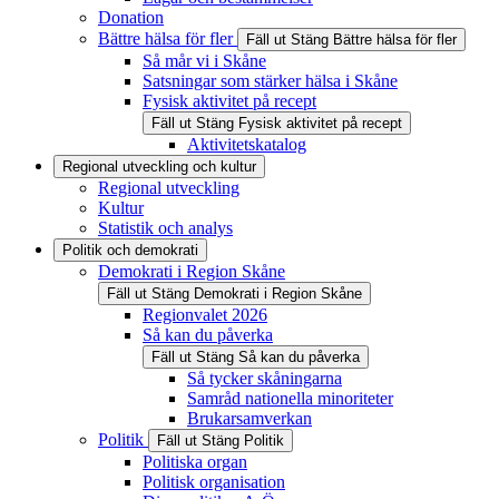
Donation
Bättre hälsa för fler
Fäll ut
Stäng
Bättre hälsa för fler
Så mår vi i Skåne
Satsningar som stärker hälsa i Skåne
Fysisk aktivitet på recept
Fäll ut
Stäng
Fysisk aktivitet på recept
Aktivitetskatalog
Regional utveckling och kultur
Regional utveckling
Kultur
Statistik och analys
Politik och demokrati
Demokrati i Region Skåne
Fäll ut
Stäng
Demokrati i Region Skåne
Regionvalet 2026
Så kan du påverka
Fäll ut
Stäng
Så kan du påverka
Så tycker skåningarna
Samråd nationella minoriteter
Brukarsamverkan
Politik
Fäll ut
Stäng
Politik
Politiska organ
Politisk organisation