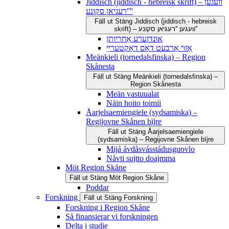
Jiddisch (jiddisch - hebreisk skrift) – וועגען
''רעגיאן סקונע''
Fäll ut
Stäng
Jiddisch (jiddisch - hebreisk
skrift) – וועגען ''רעגיאן סקונע''
אונדזערע אַחריותן
אַזוי אַרבעט דאָס דאָקטערײַ
Meänkieli (tornedalsfinska) – Region
Skånesta
Fäll ut
Stäng
Meänkieli (tornedalsfinska) –
Region Skånesta
Meän vastuualat
Näin hoito toimii
Åarjelsaemiengiele (sydsamiska) –
Regijovne Skånen bïjre
Fäll ut
Stäng
Åarjelsaemiengiele
(sydsamiska) – Regijovne Skånen bïjre
Mijá åvdåsvásstádusguovlo
Nåvti sujtto doajmma
Möt Region Skåne
Fäll ut
Stäng
Möt Region Skåne
Poddar
Forskning
Fäll ut
Stäng
Forskning
Forskning i Region Skåne
Så finansierar vi forskningen
Delta i studie