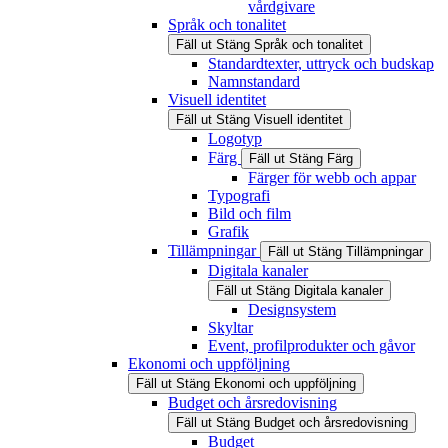
vårdgivare
Språk och tonalitet
Fäll ut
Stäng
Språk och tonalitet
Standardtexter, uttryck och budskap
Namnstandard
Visuell identitet
Fäll ut
Stäng
Visuell identitet
Logotyp
Färg
Fäll ut
Stäng
Färg
Färger för webb och appar
Typografi
Bild och film
Grafik
Tillämpningar
Fäll ut
Stäng
Tillämpningar
Digitala kanaler
Fäll ut
Stäng
Digitala kanaler
Designsystem
Skyltar
Event, profilprodukter och gåvor
Ekonomi och uppföljning
Fäll ut
Stäng
Ekonomi och uppföljning
Budget och årsredovisning
Fäll ut
Stäng
Budget och årsredovisning
Budget