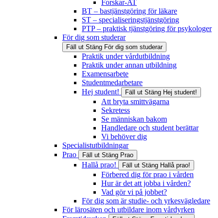
Forskar-AT
BT – bastjänstgöring för läkare
ST – specialiseringstjänstgöring
PTP – praktisk tjänstgöring för psykologer
För dig som studerar
Fäll ut
Stäng
För dig som studerar
Praktik under vårdutbildning
Praktik under annan utbildning
Examensarbete
Studentmedarbetare
Hej student!
Fäll ut
Stäng
Hej student!
Att bryta smittvägarna
Sekretess
Se människan bakom
Handledare och student berättar
Vi behöver dig
Specialistutbildningar
Prao
Fäll ut
Stäng
Prao
Hallå prao!
Fäll ut
Stäng
Hallå prao!
Förbered dig för prao i vården
Hur är det att jobba i vården?
Vad gör vi på jobbet?
För dig som är studie- och yrkesvägledare
För lärosäten och utbildare inom vårdyrken