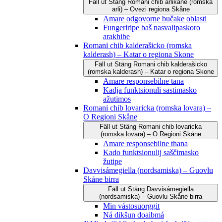
Fäll ut
Stäng
Romani čhib arlikane (romska
arli) – Ovezi regiona Skåne
Amare odgovorne bučake oblasti
Fungeriripe baš nasvalipaskoro
arakhibe
Romani chib kalderašicko (romska
kalderash) – Katar o regiona Skone
Fäll ut
Stäng
Romani chib kalderašicko
(romska kalderash) – Katar o regiona Skone
Amare responsebilne tana
Kadja funktsionuli sastimasko
ažutimos
Romani chib lovaricka (romska lovara) –
O Regioni Skåne
Fäll ut
Stäng
Romani chib lovaricka
(romska lovara) – O Regioni Skåne
Amare responsebilne thana
Kado funktsionulij saščimasko
žutipe
Davvisámegiella (nordsamiska) – Guovlu
Skåne birra
Fäll ut
Stäng
Davvisámegiella
(nordsamiska) – Guovlu Skåne birra
Min vástosuorggit
Ná dikšun doaibmá