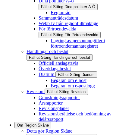
Dina politiker A-Ö
Fäll ut
Stäng
Dina politiker A-Ö
Regionråd
Sammanträdesdatum
Webb-tv från regionfullmäktige
För förtroendevalda
Fäll ut
Stäng
För förtroendevalda
Lagring av personuppgifter i
förtroendemannaregistret
Handlingar och beslut
Fäll ut
Stäng
Handlingar och beslut
Officiell anslagstavla
Överklaga beslut
Diarium
Fäll ut
Stäng
Diarium
Begäran om e-post
Begäran om e-postlogg
Revision
Fäll ut
Stäng
Revision
Granskningsrapporter
Årsrapporter
Revisionsplaner
Revisionsberättelse och bedömning av
delårsrapport
Om Region Skåne
Detta gör Region Skåne