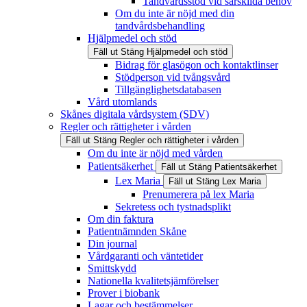
Tandvårdsstöd vid särskilda behov
Om du inte är nöjd med din
tandvårdsbehandling
Hjälpmedel och stöd
Fäll ut
Stäng
Hjälpmedel och stöd
Bidrag för glasögon och kontaktlinser
Stödperson vid tvångsvård
Tillgänglighetsdatabasen
Vård utomlands
Skånes digitala vårdsystem (SDV)
Regler och rättigheter i vården
Fäll ut
Stäng
Regler och rättigheter i vården
Om du inte är nöjd med vården
Patientsäkerhet
Fäll ut
Stäng
Patientsäkerhet
Lex Maria
Fäll ut
Stäng
Lex Maria
Prenumerera på lex Maria
Sekretess och tystnadsplikt
Om din faktura
Patientnämnden Skåne
Din journal
Vårdgaranti och väntetider
Smittskydd
Nationella kvalitetsjämförelser
Prover i biobank
Lagar och bestämmelser