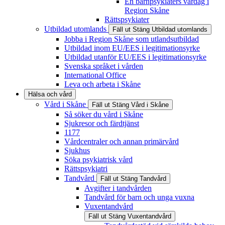
En barnpsykiaters vardag i
Region Skåne
Rättspsykiater
Utbildad utomlands
Fäll ut
Stäng
Utbildad utomlands
Jobba i Region Skåne som utlandsutbildad
Utbildad inom EU/EES i legitimationsyrke
Utbildad utanför EU/EES i legitimationsyrke
Svenska språket i vården
International Office
Leva och arbeta i Skåne
Hälsa och vård
Vård i Skåne
Fäll ut
Stäng
Vård i Skåne
Så söker du vård i Skåne
Sjukresor och färdtjänst
1177
Vårdcentraler och annan primärvård
Sjukhus
Söka psykiatrisk vård
Rättspsykiatri
Tandvård
Fäll ut
Stäng
Tandvård
Avgifter i tandvården
Tandvård för barn och unga vuxna
Vuxentandvård
Fäll ut
Stäng
Vuxentandvård