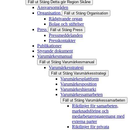
Fäll ut
Stäng
Detta gör Region Skåne
Ansvarsområden
Organisation
Fäll ut
Stäng
Organisation
Rådgivande organ
Bolag och stiftelser
Press
Fäll ut
Stäng
Press
Pressmeddelanden
Presskontakter
Publikationer
Styrande dokument
Varumärkesmanual
Fäll ut
Stäng
Varumärkesmanual
Varumärkesstrategi
Fäll ut
Stäng
Varumärkesstrategi
Varumärkesplattform
Varumärkesposition
Varumärkeshierarki
Varumärkessamarbeten
Fäll ut
Stäng
Varumärkessamarbeten
Riktlinjer för samarbeten,
marknadsföring och
medarbetarengagemang med
externa parter
Riktlinjer för privata