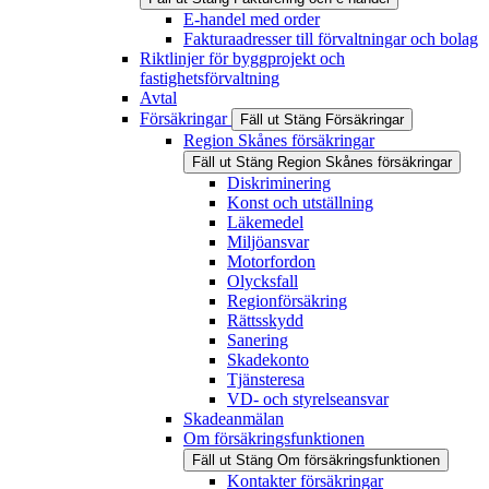
E-handel med order
Fakturaadresser till förvaltningar och bolag
Riktlinjer för byggprojekt och
fastighetsförvaltning
Avtal
Försäkringar
Fäll ut
Stäng
Försäkringar
Region Skånes försäkringar
Fäll ut
Stäng
Region Skånes försäkringar
Diskriminering
Konst och utställning
Läkemedel
Miljöansvar
Motorfordon
Olycksfall
Regionförsäkring
Rättsskydd
Sanering
Skadekonto
Tjänsteresa
VD- och styrelseansvar
Skadeanmälan
Om försäkringsfunktionen
Fäll ut
Stäng
Om försäkringsfunktionen
Kontakter försäkringar