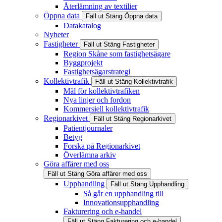
Återlämning av textilier
Öppna data
Fäll ut
Stäng
Öppna data
Datakatalog
Nyheter
Fastigheter
Fäll ut
Stäng
Fastigheter
Region Skåne som fastighetsägare
Byggprojekt
Fastighetsägarstrategi
Kollektivtrafik
Fäll ut
Stäng
Kollektivtrafik
Mål för kollektivtrafiken
Nya linjer och fordon
Kommersiell kollektivtrafik
Regionarkivet
Fäll ut
Stäng
Regionarkivet
Patientjournaler
Betyg
Forska på Regionarkivet
Överlämna arkiv
Göra affärer med oss
Fäll ut
Stäng
Göra affärer med oss
Upphandling
Fäll ut
Stäng
Upphandling
Så går en upphandling till
Innovationsupphandling
Fakturering och e-handel
Fäll ut
Stäng
Fakturering och e-handel