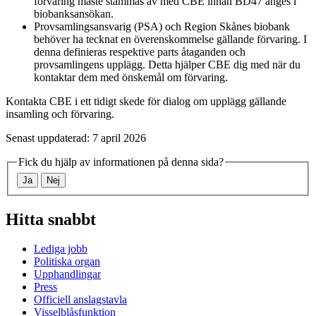
förvaring måste stämmas av med CBE innan BD47 anges i
biobanksansökan.
Provsamlingsansvarig (PSA) och Region Skånes biobank
behöver ha tecknat en överenskommelse gällande förvaring. I
denna definieras respektive parts åtaganden och
provsamlingens upplägg. Detta hjälper CBE dig med när du
kontaktar dem med önskemål om förvaring.
Kontakta CBE i ett tidigt skede för dialog om upplägg gällande
insamling och förvaring.
Senast uppdaterad: 7 april 2026
Fick du hjälp av informationen på denna sida?
Ja
Nej
Hitta snabbt
Lediga jobb
Politiska organ
Upphandlingar
Press
Officiell anslagstavla
Visselblåsfunktion