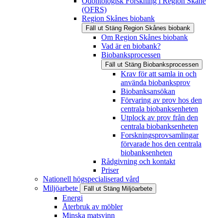
Odontologisk Forskning i Region Skåne
(OFRS)
Region Skånes biobank
Fäll ut
Stäng
Region Skånes biobank
Om Region Skånes biobank
Vad är en biobank?
Biobanksprocessen
Fäll ut
Stäng
Biobanksprocessen
Krav för att samla in och
använda biobanksprov
Biobanksansökan
Förvaring av prov hos den
centrala biobanksenheten
Utplock av prov från den
centrala biobanksenheten
Forskningsprovsamlingar
förvarade hos den centrala
biobanksenheten
Rådgivning och kontakt
Priser
Nationell högspecialiserad vård
Miljöarbete
Fäll ut
Stäng
Miljöarbete
Energi
Återbruk av möbler
Minska matsvinn