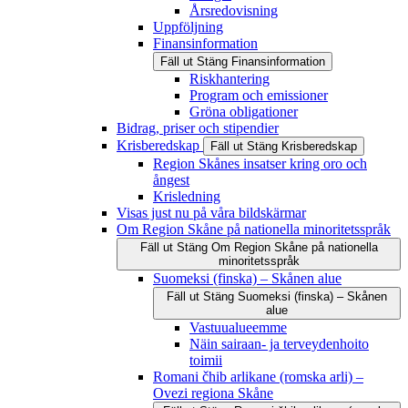
Årsredovisning
Uppföljning
Finansinformation
Fäll ut
Stäng
Finansinformation
Riskhantering
Program och emissioner
Gröna obligationer
Bidrag, priser och stipendier
Krisberedskap
Fäll ut
Stäng
Krisberedskap
Region Skånes insatser kring oro och
ångest
Krisledning
Visas just nu på våra bildskärmar
Om Region Skåne på nationella minoritetsspråk
Fäll ut
Stäng
Om Region Skåne på nationella
minoritetsspråk
Suomeksi (finska) – Skånen alue
Fäll ut
Stäng
Suomeksi (finska) – Skånen
alue
Vastuualueemme
Näin sairaan- ja terveydenhoito
toimii
Romani čhib arlikane (romska arli) –
Ovezi regiona Skåne