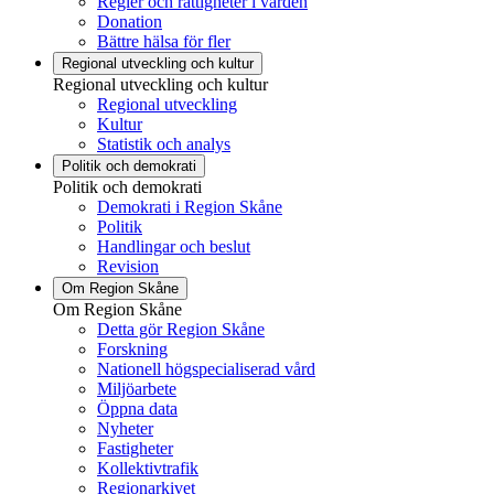
Regler och rättigheter i vården
Donation
Bättre hälsa för fler
Regional utveckling och kultur
Regional utveckling och kultur
Regional utveckling
Kultur
Statistik och analys
Politik och demokrati
Politik och demokrati
Demokrati i Region Skåne
Politik
Handlingar och beslut
Revision
Om Region Skåne
Om Region Skåne
Detta gör Region Skåne
Forskning
Nationell högspecialiserad vård
Miljöarbete
Öppna data
Nyheter
Fastigheter
Kollektivtrafik
Regionarkivet