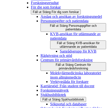
Forskningsresultat
För dig som forskar
Fäll ut
Stäng
För dig som forskar
Anslag och ansökan av forskningsmedel
Personuppgifter och patientdata
Fäll ut
Stäng
Personuppgifter och
patientdata
KVB-ansökan för utlämnande av
patientdata
Fäll ut
Stäng
KVB-ansökan för
utlämnande av patientdata
Samrådsgrupp för KVB
Rådgivning och stöd
Centrum för primärvårdsforskning
Fäll ut
Stäng
Centrum för
primärvårdsforskning
Molekylärmedicinska laboratoriet
inom allmänmedicin
Verktygslåda för forskare
Karriärstöd: Från student till docent
Forskningsnätverk
Sjukhusbibliotek
Fäll ut
Stäng
Sjukhusbibliotek
Sökportal och databaser