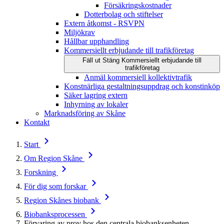
Försäkringskostnader
Dotterbolag och stiftelser
Extern åtkomst - RSVPN
Miljökrav
Hållbar upphandling
Kommersiellt erbjudande till trafikföretag
Fäll ut
Stäng
Kommersiellt erbjudande till
trafikföretag
Anmäl kommersiell kollektivtrafik
Konstnärliga gestaltningsuppdrag och konstinköp
Säker lagring extern
Inhyrning av lokaler
Marknadsföring av Skåne
Kontakt
Start
Om Region Skåne
Forskning
För dig som forskar
Region Skånes biobank
Biobanksprocessen
Förvaring av prov hos den centrala biobanksenheten