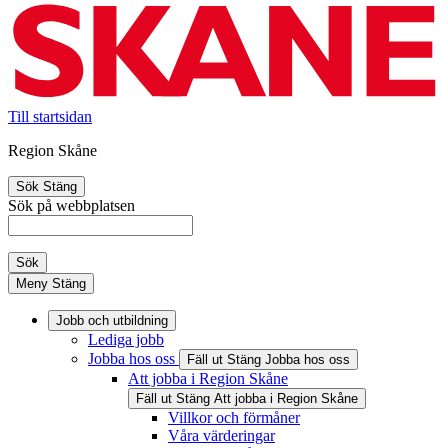
Till startsidan
Region Skåne
Sök
Stäng
Sök på webbplatsen
Sök
Meny
Stäng
Jobb och utbildning
Lediga jobb
Jobba hos oss
Fäll ut
Stäng
Jobba hos oss
Att jobba i Region Skåne
Fäll ut
Stäng
Att jobba i Region Skåne
Villkor och förmåner
Våra värderingar