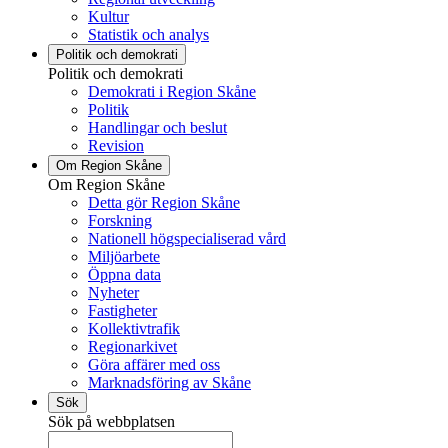
Kultur
Statistik och analys
Politik och demokrati
Politik och demokrati
Demokrati i Region Skåne
Politik
Handlingar och beslut
Revision
Om Region Skåne
Om Region Skåne
Detta gör Region Skåne
Forskning
Nationell högspecialiserad vård
Miljöarbete
Öppna data
Nyheter
Fastigheter
Kollektivtrafik
Regionarkivet
Göra affärer med oss
Marknadsföring av Skåne
Sök
Sök på webbplatsen