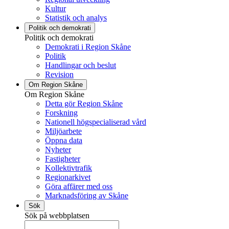
Kultur
Statistik och analys
Politik och demokrati
Politik och demokrati
Demokrati i Region Skåne
Politik
Handlingar och beslut
Revision
Om Region Skåne
Om Region Skåne
Detta gör Region Skåne
Forskning
Nationell högspecialiserad vård
Miljöarbete
Öppna data
Nyheter
Fastigheter
Kollektivtrafik
Regionarkivet
Göra affärer med oss
Marknadsföring av Skåne
Sök
Sök på webbplatsen