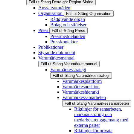
Fäll ut
Stäng
Detta gör Region Skåne
Ansvarsområden
Organisation
Fäll ut
Stäng
Organisation
Rådgivande organ
Bolag och stiftelser
Press
Fäll ut
Stäng
Press
Pressmeddelanden
Presskontakter
Publikationer
Styrande dokument
Varumärkesmanual
Fäll ut
Stäng
Varumärkesmanual
Varumärkesstrategi
Fäll ut
Stäng
Varumärkesstrategi
Varumärkesplattform
Varumärkesposition
Varumärkeshierarki
Varumärkessamarbeten
Fäll ut
Stäng
Varumärkessamarbeten
Riktlinjer för samarbeten,
marknadsföring och
medarbetarengagemang med
externa parter
Riktlinjer för privata