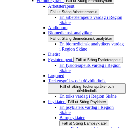
Framtidsyrken
Fäll ut
Stäng
Framtidsyrken
Arbetsterapeut
Fäll ut
Stäng
Arbetsterapeut
En arbetsterapeuts vardag i Region
Skåne
Audionom
Biomedicinsk analytiker
Fäll ut
Stäng
Biomedicinsk analytiker
En biomedicinsk analytikers vardag
i Region Skåne
Dietist
Fysioterapeut
Fäll ut
Stäng
Fysioterapeut
En fysioterapeuts vardag i Region
Skåne
Logoped
Teckenspråks- och dövblindtolk
Fäll ut
Stäng
Teckenspråks- och
dövblindtolk
En tolks vardag i Region Skåne
Psykiater
Fäll ut
Stäng
Psykiater
En psykiaters vardag i Region
Skåne
Barnpsykiater
Fäll ut
Stäng
Barnpsykiater