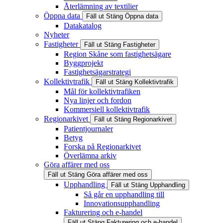
Återlämning av textilier
Öppna data
Fäll ut
Stäng
Öppna data
Datakatalog
Nyheter
Fastigheter
Fäll ut
Stäng
Fastigheter
Region Skåne som fastighetsägare
Byggprojekt
Fastighetsägarstrategi
Kollektivtrafik
Fäll ut
Stäng
Kollektivtrafik
Mål för kollektivtrafiken
Nya linjer och fordon
Kommersiell kollektivtrafik
Regionarkivet
Fäll ut
Stäng
Regionarkivet
Patientjournaler
Betyg
Forska på Regionarkivet
Överlämna arkiv
Göra affärer med oss
Fäll ut
Stäng
Göra affärer med oss
Upphandling
Fäll ut
Stäng
Upphandling
Så går en upphandling till
Innovationsupphandling
Fakturering och e-handel
Fäll ut
Stäng
Fakturering och e-handel