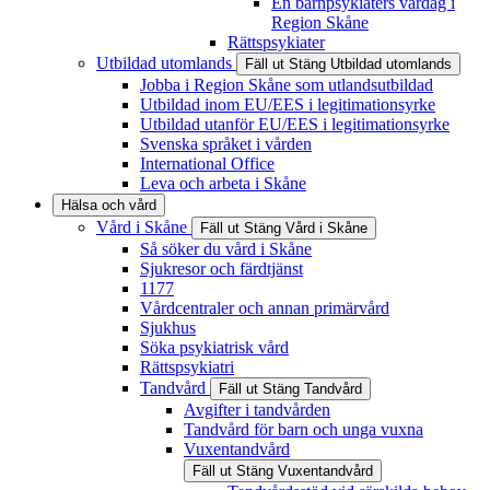
En barnpsykiaters vardag i
Region Skåne
Rättspsykiater
Utbildad utomlands
Fäll ut
Stäng
Utbildad utomlands
Jobba i Region Skåne som utlandsutbildad
Utbildad inom EU/EES i legitimationsyrke
Utbildad utanför EU/EES i legitimationsyrke
Svenska språket i vården
International Office
Leva och arbeta i Skåne
Hälsa och vård
Vård i Skåne
Fäll ut
Stäng
Vård i Skåne
Så söker du vård i Skåne
Sjukresor och färdtjänst
1177
Vårdcentraler och annan primärvård
Sjukhus
Söka psykiatrisk vård
Rättspsykiatri
Tandvård
Fäll ut
Stäng
Tandvård
Avgifter i tandvården
Tandvård för barn och unga vuxna
Vuxentandvård
Fäll ut
Stäng
Vuxentandvård