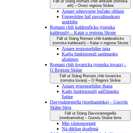
Fäll ut
Stäng
Romani čhib arlikane (romska
arli) – Ovezi regiona Skåne
Amare odgovorne bučake oblasti
Fungeriripe baš nasvalipaskoro
arakhibe
Romani chib kalderašicko (romska
kalderash) – Katar o regiona Skone
Fäll ut
Stäng
Romani chib kalderašicko
(romska kalderash) – Katar o regiona Skone
Amare responsebilne tana
Kadja funktsionuli sastimasko
ažutimos
Romani chib lovaricka (romska lovara) –
O Regioni Skåne
Fäll ut
Stäng
Romani chib lovaricka
(romska lovara) – O Regioni Skåne
Amare responsebilne thana
Kado funktsionulij saščimasko
žutipe
Davvisámegiella (nordsamiska) – Guovlu
Skåne birra
Fäll ut
Stäng
Davvisámegiella
(nordsamiska) – Guovlu Skåne birra
Min vástosuorggit
Ná dikšun doaibmá