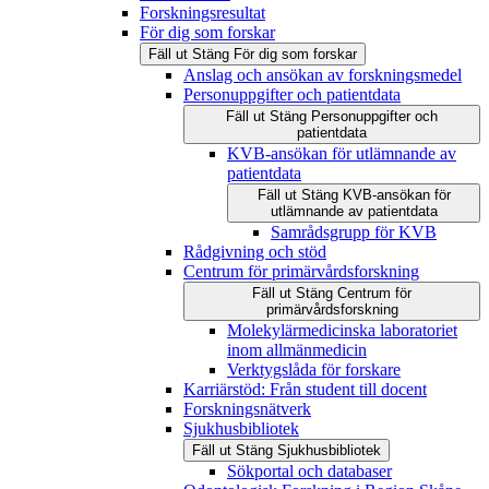
Forskningsresultat
För dig som forskar
Fäll ut
Stäng
För dig som forskar
Anslag och ansökan av forskningsmedel
Personuppgifter och patientdata
Fäll ut
Stäng
Personuppgifter och
patientdata
KVB-ansökan för utlämnande av
patientdata
Fäll ut
Stäng
KVB-ansökan för
utlämnande av patientdata
Samrådsgrupp för KVB
Rådgivning och stöd
Centrum för primärvårdsforskning
Fäll ut
Stäng
Centrum för
primärvårdsforskning
Molekylärmedicinska laboratoriet
inom allmänmedicin
Verktygslåda för forskare
Karriärstöd: Från student till docent
Forskningsnätverk
Sjukhusbibliotek
Fäll ut
Stäng
Sjukhusbibliotek
Sökportal och databaser