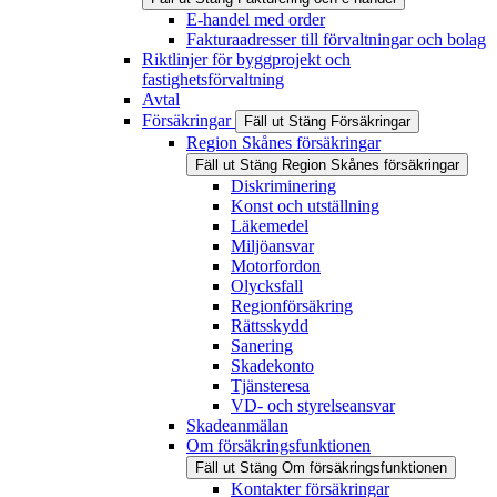
E-handel med order
Fakturaadresser till förvaltningar och bolag
Riktlinjer för byggprojekt och
fastighetsförvaltning
Avtal
Försäkringar
Fäll ut
Stäng
Försäkringar
Region Skånes försäkringar
Fäll ut
Stäng
Region Skånes försäkringar
Diskriminering
Konst och utställning
Läkemedel
Miljöansvar
Motorfordon
Olycksfall
Regionförsäkring
Rättsskydd
Sanering
Skadekonto
Tjänsteresa
VD- och styrelseansvar
Skadeanmälan
Om försäkringsfunktionen
Fäll ut
Stäng
Om försäkringsfunktionen
Kontakter försäkringar