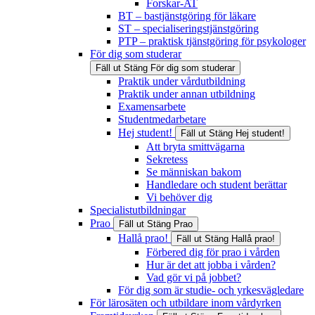
Forskar-AT
BT – bastjänstgöring för läkare
ST – specialiseringstjänstgöring
PTP – praktisk tjänstgöring för psykologer
För dig som studerar
Fäll ut
Stäng
För dig som studerar
Praktik under vårdutbildning
Praktik under annan utbildning
Examensarbete
Studentmedarbetare
Hej student!
Fäll ut
Stäng
Hej student!
Att bryta smittvägarna
Sekretess
Se människan bakom
Handledare och student berättar
Vi behöver dig
Specialistutbildningar
Prao
Fäll ut
Stäng
Prao
Hallå prao!
Fäll ut
Stäng
Hallå prao!
Förbered dig för prao i vården
Hur är det att jobba i vården?
Vad gör vi på jobbet?
För dig som är studie- och yrkesvägledare
För lärosäten och utbildare inom vårdyrken