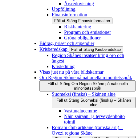
Årsredovisning
Uppföljning
Finansinformation
Fäll ut
Stäng
Finansinformation
Riskhantering
Program och emissioner
Gröna obligationer
Bidrag, priser och stipendier
Krisberedskap
Fäll ut
Stäng
Krisberedskap
Region Skånes insatser kring oro och
ångest
Krisledning
Visas just nu på våra bildskärmar
Om Region Skåne på nationella minoritetsspråk
Fäll ut
Stäng
Om Region Skåne på nationella
minoritetsspråk
Suomeksi (finska) – Skånen alue
Fäll ut
Stäng
Suomeksi (finska) – Skånen
alue
Vastuualueemme
Näin sairaan- ja terveydenhoito
toimii
Romani čhib arlikane (romska arli) –
Ovezi regiona Skåne