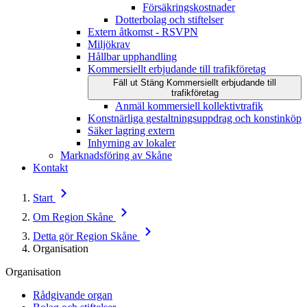
Försäkringskostnader
Dotterbolag och stiftelser
Extern åtkomst - RSVPN
Miljökrav
Hållbar upphandling
Kommersiellt erbjudande till trafikföretag
Fäll ut
Stäng
Kommersiellt erbjudande till
trafikföretag
Anmäl kommersiell kollektivtrafik
Konstnärliga gestaltningsuppdrag och konstinköp
Säker lagring extern
Inhyrning av lokaler
Marknadsföring av Skåne
Kontakt
Start
Om Region Skåne
Detta gör Region Skåne
Organisation
Organisation
Rådgivande organ