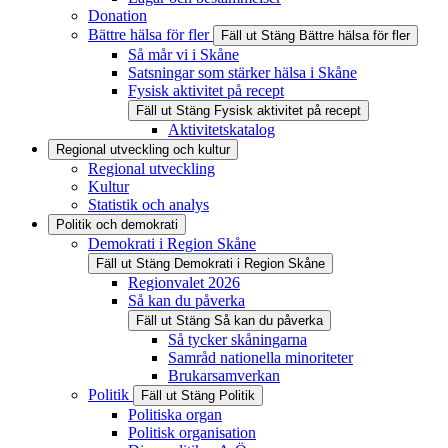
Donation
Bättre hälsa för fler
Fäll ut
Stäng
Bättre hälsa för fler
Så mår vi i Skåne
Satsningar som stärker hälsa i Skåne
Fysisk aktivitet på recept
Fäll ut
Stäng
Fysisk aktivitet på recept
Aktivitetskatalog
Regional utveckling och kultur
Regional utveckling
Kultur
Statistik och analys
Politik och demokrati
Demokrati i Region Skåne
Fäll ut
Stäng
Demokrati i Region Skåne
Regionvalet 2026
Så kan du påverka
Fäll ut
Stäng
Så kan du påverka
Så tycker skåningarna
Samråd nationella minoriteter
Brukarsamverkan
Politik
Fäll ut
Stäng
Politik
Politiska organ
Politisk organisation