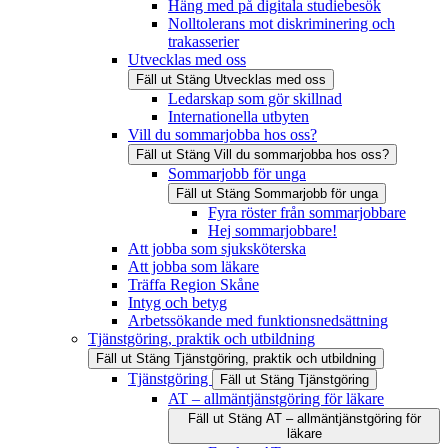
Häng med på digitala studiebesök
Nolltolerans mot diskriminering och
trakasserier
Utvecklas med oss
Fäll ut
Stäng
Utvecklas med oss
Ledarskap som gör skillnad
Internationella utbyten
Vill du sommarjobba hos oss?
Fäll ut
Stäng
Vill du sommarjobba hos oss?
Sommarjobb för unga
Fäll ut
Stäng
Sommarjobb för unga
Fyra röster från sommarjobbare
Hej sommarjobbare!
Att jobba som sjuksköterska
Att jobba som läkare
Träffa Region Skåne
Intyg och betyg
Arbetssökande med funktionsnedsättning
Tjänstgöring, praktik och utbildning
Fäll ut
Stäng
Tjänstgöring, praktik och utbildning
Tjänstgöring
Fäll ut
Stäng
Tjänstgöring
AT – allmäntjänstgöring för läkare
Fäll ut
Stäng
AT – allmäntjänstgöring för
läkare