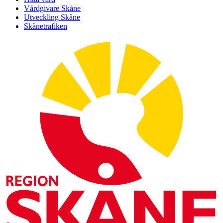
Vårdgivare Skåne
Utveckling Skåne
Skånetrafiken