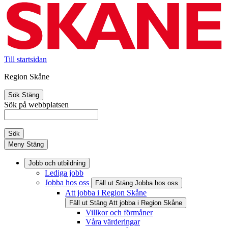
Till startsidan
Region Skåne
Sök
Stäng
Sök på webbplatsen
Sök
Meny
Stäng
Jobb och utbildning
Lediga jobb
Jobba hos oss
Fäll ut
Stäng
Jobba hos oss
Att jobba i Region Skåne
Fäll ut
Stäng
Att jobba i Region Skåne
Villkor och förmåner
Våra värderingar