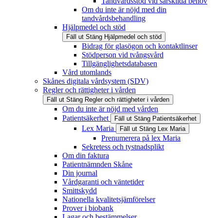
Tandvårdsstöd vid särskilda behov
Om du inte är nöjd med din
tandvårdsbehandling
Hjälpmedel och stöd
Fäll ut
Stäng
Hjälpmedel och stöd
Bidrag för glasögon och kontaktlinser
Stödperson vid tvångsvård
Tillgänglighetsdatabasen
Vård utomlands
Skånes digitala vårdsystem (SDV)
Regler och rättigheter i vården
Fäll ut
Stäng
Regler och rättigheter i vården
Om du inte är nöjd med vården
Patientsäkerhet
Fäll ut
Stäng
Patientsäkerhet
Lex Maria
Fäll ut
Stäng
Lex Maria
Prenumerera på lex Maria
Sekretess och tystnadsplikt
Om din faktura
Patientnämnden Skåne
Din journal
Vårdgaranti och väntetider
Smittskydd
Nationella kvalitetsjämförelser
Prover i biobank
Lagar och bestämmelser