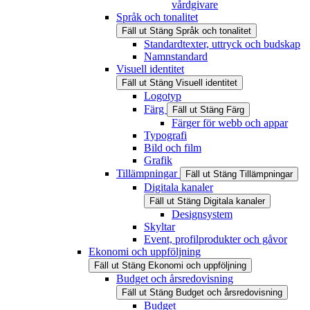
vårdgivare
Språk och tonalitet
Fäll ut
Stäng
Språk och tonalitet
Standardtexter, uttryck och budskap
Namnstandard
Visuell identitet
Fäll ut
Stäng
Visuell identitet
Logotyp
Färg
Fäll ut
Stäng
Färg
Färger för webb och appar
Typografi
Bild och film
Grafik
Tillämpningar
Fäll ut
Stäng
Tillämpningar
Digitala kanaler
Fäll ut
Stäng
Digitala kanaler
Designsystem
Skyltar
Event, profilprodukter och gåvor
Ekonomi och uppföljning
Fäll ut
Stäng
Ekonomi och uppföljning
Budget och årsredovisning
Fäll ut
Stäng
Budget och årsredovisning
Budget