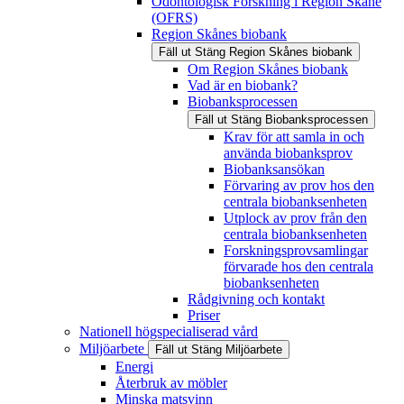
Odontologisk Forskning i Region Skåne
(OFRS)
Region Skånes biobank
Fäll ut
Stäng
Region Skånes biobank
Om Region Skånes biobank
Vad är en biobank?
Biobanksprocessen
Fäll ut
Stäng
Biobanksprocessen
Krav för att samla in och
använda biobanksprov
Biobanksansökan
Förvaring av prov hos den
centrala biobanksenheten
Utplock av prov från den
centrala biobanksenheten
Forskningsprovsamlingar
förvarade hos den centrala
biobanksenheten
Rådgivning och kontakt
Priser
Nationell högspecialiserad vård
Miljöarbete
Fäll ut
Stäng
Miljöarbete
Energi
Återbruk av möbler
Minska matsvinn