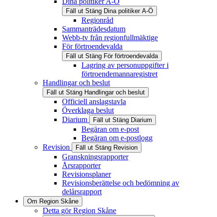
Dina politiker A-Ö
Fäll ut
Stäng
Dina politiker A-Ö
Regionråd
Sammanträdesdatum
Webb-tv från regionfullmäktige
För förtroendevalda
Fäll ut
Stäng
För förtroendevalda
Lagring av personuppgifter i
förtroendemannaregistret
Handlingar och beslut
Fäll ut
Stäng
Handlingar och beslut
Officiell anslagstavla
Överklaga beslut
Diarium
Fäll ut
Stäng
Diarium
Begäran om e-post
Begäran om e-postlogg
Revision
Fäll ut
Stäng
Revision
Granskningsrapporter
Årsrapporter
Revisionsplaner
Revisionsberättelse och bedömning av
delårsrapport
Om Region Skåne
Detta gör Region Skåne