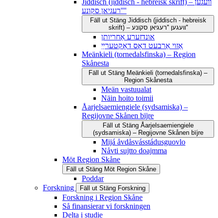
Jiddisch (jiddisch - hebreisk skrift) – וועגען
''רעגיאן סקונע''
Fäll ut
Stäng
Jiddisch (jiddisch - hebreisk
skrift) – וועגען ''רעגיאן סקונע''
אונדזערע אַחריותן
אַזוי אַרבעט דאָס דאָקטערײַ
Meänkieli (tornedalsfinska) – Region
Skånesta
Fäll ut
Stäng
Meänkieli (tornedalsfinska) –
Region Skånesta
Meän vastuualat
Näin hoito toimii
Åarjelsaemiengiele (sydsamiska) –
Regijovne Skånen bïjre
Fäll ut
Stäng
Åarjelsaemiengiele
(sydsamiska) – Regijovne Skånen bïjre
Mijá åvdåsvásstádusguovlo
Nåvti sujtto doajmma
Möt Region Skåne
Fäll ut
Stäng
Möt Region Skåne
Poddar
Forskning
Fäll ut
Stäng
Forskning
Forskning i Region Skåne
Så finansierar vi forskningen
Delta i studie