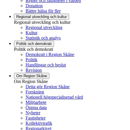
Regler och rättigheter i vården
Donation
Bättre hälsa för fler
Regional utveckling och kultur
Regional utveckling och kultur
Regional utveckling
Kultur
Statistik och analys
Politik och demokrati
Politik och demokrati
Demokrati i Region Skåne
Politik
Handlingar och beslut
Revision
Om Region Skåne
Om Region Skåne
Detta gör Region Skåne
Forskning
Nationell högspecialiserad vård
Miljöarbete
Öppna data
Nyheter
Fastigheter
Kollektivtrafik
Regionarkivet