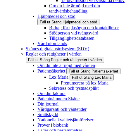
Tandvårdsstöd vid särskilda behov
Om du inte är nöjd med din
tandvårdsbehandling
Hjälpmedel och stöd
Fäll ut
Stäng
Hjälpmedel och stöd
Bidrag för glasögon och kontaktlinser
Stödperson vid tvångsvård
Tillgänglighetsdatabasen
Vård utomlands
Skånes digitala vårdsystem (SDV)
Regler och rättigheter i vården
Fäll ut
Stäng
Regler och rättigheter i vården
Om du inte är nöjd med vården
Patientsäkerhet
Fäll ut
Stäng
Patientsäkerhet
Lex Maria
Fäll ut
Stäng
Lex Maria
Prenumerera på lex Maria
Sekretess och tystnadsplikt
Om din faktura
Patientnämnden Skåne
Din journal
Vårdgaranti och väntetider
Smittskydd
Nationella kvalitetsjämförelser
Prover i biobank
Lagar och bestämmelser