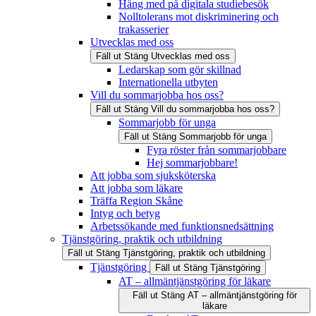
Häng med på digitala studiebesök
Nolltolerans mot diskriminering och
trakasserier
Utvecklas med oss
Fäll ut
Stäng
Utvecklas med oss
Ledarskap som gör skillnad
Internationella utbyten
Vill du sommarjobba hos oss?
Fäll ut
Stäng
Vill du sommarjobba hos oss?
Sommarjobb för unga
Fäll ut
Stäng
Sommarjobb för unga
Fyra röster från sommarjobbare
Hej sommarjobbare!
Att jobba som sjuksköterska
Att jobba som läkare
Träffa Region Skåne
Intyg och betyg
Arbetssökande med funktionsnedsättning
Tjänstgöring, praktik och utbildning
Fäll ut
Stäng
Tjänstgöring, praktik och utbildning
Tjänstgöring
Fäll ut
Stäng
Tjänstgöring
AT – allmäntjänstgöring för läkare
Fäll ut
Stäng
AT – allmäntjänstgöring för
läkare