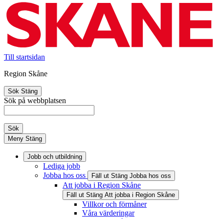
Till startsidan
Region Skåne
Sök
Stäng
Sök på webbplatsen
Sök
Meny
Stäng
Jobb och utbildning
Lediga jobb
Jobba hos oss
Fäll ut
Stäng
Jobba hos oss
Att jobba i Region Skåne
Fäll ut
Stäng
Att jobba i Region Skåne
Villkor och förmåner
Våra värderingar