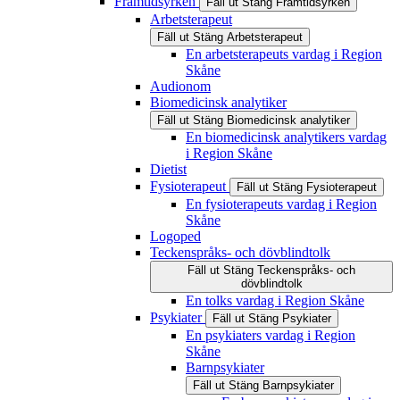
Framtidsyrken
Fäll ut
Stäng
Framtidsyrken
Arbetsterapeut
Fäll ut
Stäng
Arbetsterapeut
En arbetsterapeuts vardag i Region
Skåne
Audionom
Biomedicinsk analytiker
Fäll ut
Stäng
Biomedicinsk analytiker
En biomedicinsk analytikers vardag
i Region Skåne
Dietist
Fysioterapeut
Fäll ut
Stäng
Fysioterapeut
En fysioterapeuts vardag i Region
Skåne
Logoped
Teckenspråks- och dövblindtolk
Fäll ut
Stäng
Teckenspråks- och
dövblindtolk
En tolks vardag i Region Skåne
Psykiater
Fäll ut
Stäng
Psykiater
En psykiaters vardag i Region
Skåne
Barnpsykiater
Fäll ut
Stäng
Barnpsykiater