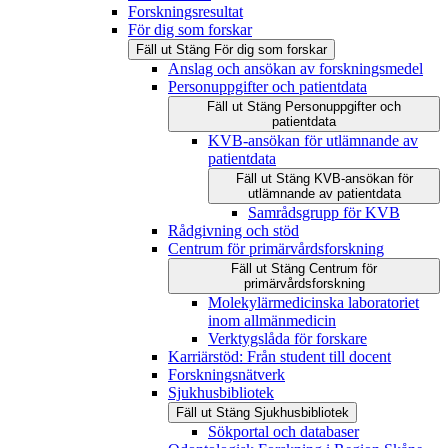
Forskningsresultat
För dig som forskar
Fäll ut
Stäng
För dig som forskar
Anslag och ansökan av forskningsmedel
Personuppgifter och patientdata
Fäll ut
Stäng
Personuppgifter och
patientdata
KVB-ansökan för utlämnande av
patientdata
Fäll ut
Stäng
KVB-ansökan för
utlämnande av patientdata
Samrådsgrupp för KVB
Rådgivning och stöd
Centrum för primärvårdsforskning
Fäll ut
Stäng
Centrum för
primärvårdsforskning
Molekylärmedicinska laboratoriet
inom allmänmedicin
Verktygslåda för forskare
Karriärstöd: Från student till docent
Forskningsnätverk
Sjukhusbibliotek
Fäll ut
Stäng
Sjukhusbibliotek
Sökportal och databaser