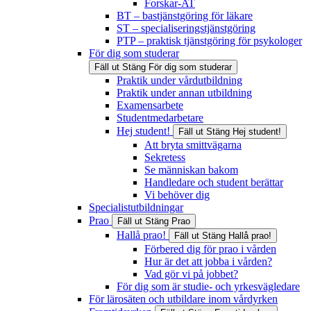
Forskar-AT
BT – bastjänstgöring för läkare
ST – specialiseringstjänstgöring
PTP – praktisk tjänstgöring för psykologer
För dig som studerar
Fäll ut
Stäng
För dig som studerar
Praktik under vårdutbildning
Praktik under annan utbildning
Examensarbete
Studentmedarbetare
Hej student!
Fäll ut
Stäng
Hej student!
Att bryta smittvägarna
Sekretess
Se människan bakom
Handledare och student berättar
Vi behöver dig
Specialistutbildningar
Prao
Fäll ut
Stäng
Prao
Hallå prao!
Fäll ut
Stäng
Hallå prao!
Förbered dig för prao i vården
Hur är det att jobba i vården?
Vad gör vi på jobbet?
För dig som är studie- och yrkesvägledare
För lärosäten och utbildare inom vårdyrken