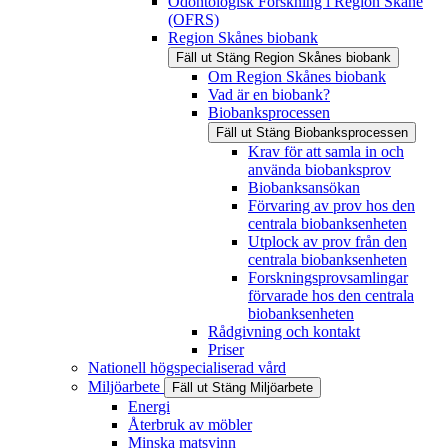
Odontologisk Forskning i Region Skåne
(OFRS)
Region Skånes biobank
Fäll ut
Stäng
Region Skånes biobank
Om Region Skånes biobank
Vad är en biobank?
Biobanksprocessen
Fäll ut
Stäng
Biobanksprocessen
Krav för att samla in och
använda biobanksprov
Biobanksansökan
Förvaring av prov hos den
centrala biobanksenheten
Utplock av prov från den
centrala biobanksenheten
Forskningsprovsamlingar
förvarade hos den centrala
biobanksenheten
Rådgivning och kontakt
Priser
Nationell högspecialiserad vård
Miljöarbete
Fäll ut
Stäng
Miljöarbete
Energi
Återbruk av möbler
Minska matsvinn