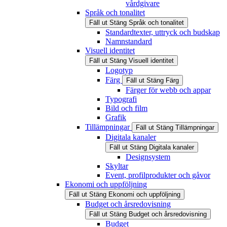
vårdgivare
Språk och tonalitet
Fäll ut
Stäng
Språk och tonalitet
Standardtexter, uttryck och budskap
Namnstandard
Visuell identitet
Fäll ut
Stäng
Visuell identitet
Logotyp
Färg
Fäll ut
Stäng
Färg
Färger för webb och appar
Typografi
Bild och film
Grafik
Tillämpningar
Fäll ut
Stäng
Tillämpningar
Digitala kanaler
Fäll ut
Stäng
Digitala kanaler
Designsystem
Skyltar
Event, profilprodukter och gåvor
Ekonomi och uppföljning
Fäll ut
Stäng
Ekonomi och uppföljning
Budget och årsredovisning
Fäll ut
Stäng
Budget och årsredovisning
Budget