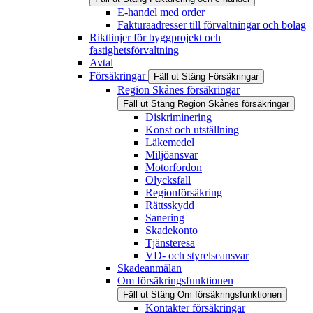
E-handel med order
Fakturaadresser till förvaltningar och bolag
Riktlinjer för byggprojekt och
fastighetsförvaltning
Avtal
Försäkringar
Fäll ut
Stäng
Försäkringar
Region Skånes försäkringar
Fäll ut
Stäng
Region Skånes försäkringar
Diskriminering
Konst och utställning
Läkemedel
Miljöansvar
Motorfordon
Olycksfall
Regionförsäkring
Rättsskydd
Sanering
Skadekonto
Tjänsteresa
VD- och styrelseansvar
Skadeanmälan
Om försäkringsfunktionen
Fäll ut
Stäng
Om försäkringsfunktionen
Kontakter försäkringar