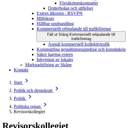
Försäkringskostnader
Dotterbolag och stiftelser
Extern åtkomst - RSVPN
Miljökrav
Hållbar upphandling
Kommersiellt erbjudande till trafikföretag
Fäll ut
Stäng
Kommersiellt erbjudande till
trafikföretag
Anmäl kommersiell kollektivtrafik
Konstnärliga gestaltningsuppdrag och konstinköp
Säker lagring extern
Inhyrning av lokaler
Marknadsföring av Skåne
Kontakt
Start
Politik och demokrati
Politik
Politiska organ
Revisorskollegiet
Revisorskollegiet