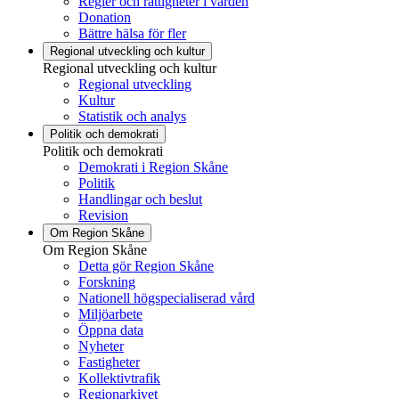
Regler och rättigheter i vården
Donation
Bättre hälsa för fler
Regional utveckling och kultur
Regional utveckling och kultur
Regional utveckling
Kultur
Statistik och analys
Politik och demokrati
Politik och demokrati
Demokrati i Region Skåne
Politik
Handlingar och beslut
Revision
Om Region Skåne
Om Region Skåne
Detta gör Region Skåne
Forskning
Nationell högspecialiserad vård
Miljöarbete
Öppna data
Nyheter
Fastigheter
Kollektivtrafik
Regionarkivet