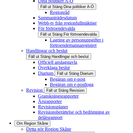
Dina politiker A-Ö
Fäll ut
Stäng
Dina politiker A-Ö
Regionråd
Sammanträdesdatum
Webb-tv från regionfullmäktige
För förtroendevalda
Fäll ut
Stäng
För förtroendevalda
Lagring av personuppgifter i
förtroendemannaregistret
Handlingar och beslut
Fäll ut
Stäng
Handlingar och beslut
Officiell anslagstavla
Överklaga beslut
Diarium
Fäll ut
Stäng
Diarium
Begäran om e-post
Begäran om e-postlogg
Revision
Fäll ut
Stäng
Revision
Granskningsrapporter
Årsrapporter
Revisionsplaner
Revisionsberättelse och bedömning av
delårsrapport
Om Region Skåne
Detta gör Region Skåne