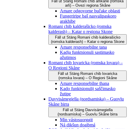
Fäll ut
Stäng
Romani čhib arlikane (romska
arli) – Ovezi regiona Skåne
Amare odgovorne bučake oblasti
Fungeriripe baš nasvalipaskoro
arakhibe
Romani chib kalderašicko (romska
kalderash) – Katar o regiona Skone
Fäll ut
Stäng
Romani chib kalderašicko
(romska kalderash) – Katar o regiona Skone
Amare responsebilne tana
Kadja funktsionuli sastimasko
ažutimos
Romani chib lovaricka (romska lovara) –
O Regioni Skåne
Fäll ut
Stäng
Romani chib lovaricka
(romska lovara) – O Regioni Skåne
Amare responsebilne thana
Kado funktsionulij saščimasko
žutipe
Davvisámegiella (nordsamiska) – Guovlu
Skåne birra
Fäll ut
Stäng
Davvisámegiella
(nordsamiska) – Guovlu Skåne birra
Min vástosuorggit
Ná dikšun doaibmá