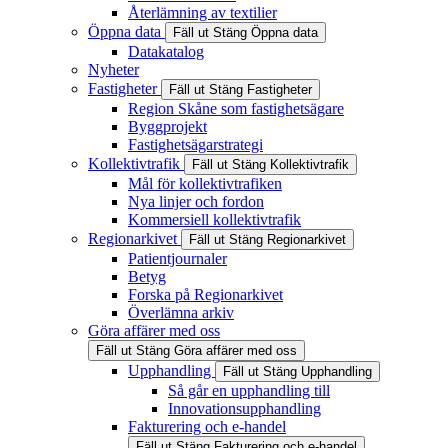
Återlämning av textilier
Öppna data
Fäll ut
Stäng
Öppna data
Datakatalog
Nyheter
Fastigheter
Fäll ut
Stäng
Fastigheter
Region Skåne som fastighetsägare
Byggprojekt
Fastighetsägarstrategi
Kollektivtrafik
Fäll ut
Stäng
Kollektivtrafik
Mål för kollektivtrafiken
Nya linjer och fordon
Kommersiell kollektivtrafik
Regionarkivet
Fäll ut
Stäng
Regionarkivet
Patientjournaler
Betyg
Forska på Regionarkivet
Överlämna arkiv
Göra affärer med oss
Fäll ut
Stäng
Göra affärer med oss
Upphandling
Fäll ut
Stäng
Upphandling
Så går en upphandling till
Innovationsupphandling
Fakturering och e-handel
Fäll ut
Stäng
Fakturering och e-handel