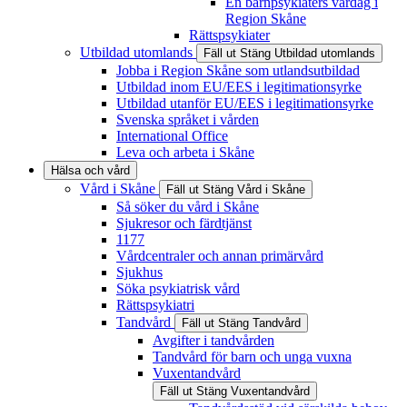
En barnpsykiaters vardag i
Region Skåne
Rättspsykiater
Utbildad utomlands
Fäll ut
Stäng
Utbildad utomlands
Jobba i Region Skåne som utlandsutbildad
Utbildad inom EU/EES i legitimationsyrke
Utbildad utanför EU/EES i legitimationsyrke
Svenska språket i vården
International Office
Leva och arbeta i Skåne
Hälsa och vård
Vård i Skåne
Fäll ut
Stäng
Vård i Skåne
Så söker du vård i Skåne
Sjukresor och färdtjänst
1177
Vårdcentraler och annan primärvård
Sjukhus
Söka psykiatrisk vård
Rättspsykiatri
Tandvård
Fäll ut
Stäng
Tandvård
Avgifter i tandvården
Tandvård för barn och unga vuxna
Vuxentandvård
Fäll ut
Stäng
Vuxentandvård