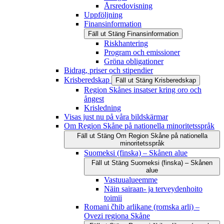
Årsredovisning
Uppföljning
Finansinformation
Fäll ut
Stäng
Finansinformation
Riskhantering
Program och emissioner
Gröna obligationer
Bidrag, priser och stipendier
Krisberedskap
Fäll ut
Stäng
Krisberedskap
Region Skånes insatser kring oro och
ångest
Krisledning
Visas just nu på våra bildskärmar
Om Region Skåne på nationella minoritetsspråk
Fäll ut
Stäng
Om Region Skåne på nationella
minoritetsspråk
Suomeksi (finska) – Skånen alue
Fäll ut
Stäng
Suomeksi (finska) – Skånen
alue
Vastuualueemme
Näin sairaan- ja terveydenhoito
toimii
Romani čhib arlikane (romska arli) –
Ovezi regiona Skåne