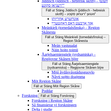
Jiddisch (jiddisch - hebreisk skrift) – וועגען
''רעגיאן סקונע''
Fäll ut
Stäng
Jiddisch (jiddisch - hebreisk
skrift) – וועגען ''רעגיאן סקונע''
אונדזערע אַחריותן
אַזוי אַרבעט דאָס דאָקטערײַ
Meänkieli (tornedalsfinska) – Region
Skånesta
Fäll ut
Stäng
Meänkieli (tornedalsfinska) –
Region Skånesta
Meän vastuualat
Näin hoito toimii
Åarjelsaemiengiele (sydsamiska) –
Regijovne Skånen bïjre
Fäll ut
Stäng
Åarjelsaemiengiele
(sydsamiska) – Regijovne Skånen bïjre
Mijá åvdåsvásstádusguovlo
Nåvti sujtto doajmma
Möt Region Skåne
Fäll ut
Stäng
Möt Region Skåne
Poddar
Forskning
Fäll ut
Stäng
Forskning
Forskning i Region Skåne
Så finansierar vi forskningen
Delta i studie