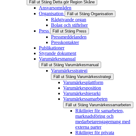
Fäll ut
Stäng
Detta gör Region Skåne
Ansvarsområden
Organisation
Fäll ut
Stäng
Organisation
Rådgivande organ
Bolag och stiftelser
Press
Fäll ut
Stäng
Press
Pressmeddelanden
Presskontakter
Publikationer
Styrande dokument
Varumärkesmanual
Fäll ut
Stäng
Varumärkesmanual
Varumärkesstrategi
Fäll ut
Stäng
Varumärkesstrategi
Varumärkesplattform
Varumärkesposition
Varumärkeshierarki
Varumärkessamarbeten
Fäll ut
Stäng
Varumärkessamarbeten
Riktlinjer för samarbeten,
marknadsföring och
medarbetarengagemang med
externa parter
Riktlinjer för privata