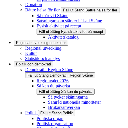
Donation
Bättre hälsa för fler
Fäll ut
Stäng
Bättre hälsa för fler
Så mår vi i Skåne
Satsningar som stärker hälsa i Skåne
Fysisk aktivitet på recept
Fäll ut
Stäng
Fysisk aktivitet på recept
Aktivitetskatalog
Regional utveckling och kultur
Regional utveckling
Kultur
Statistik och analys
Politik och demokrati
Demokrati i Region Skåne
Fäll ut
Stäng
Demokrati i Region Skåne
Regionvalet 2026
Så kan du påverka
Fäll ut
Stäng
Så kan du påverka
Så tycker skåningarna
Samråd nationella minoriteter
Brukarsamverkan
Politik
Fäll ut
Stäng
Politik
Politiska organ
Politisk organisation