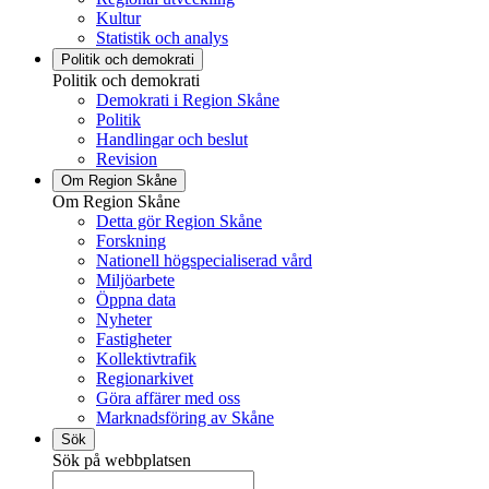
Kultur
Statistik och analys
Politik och demokrati
Politik och demokrati
Demokrati i Region Skåne
Politik
Handlingar och beslut
Revision
Om Region Skåne
Om Region Skåne
Detta gör Region Skåne
Forskning
Nationell högspecialiserad vård
Miljöarbete
Öppna data
Nyheter
Fastigheter
Kollektivtrafik
Regionarkivet
Göra affärer med oss
Marknadsföring av Skåne
Sök
Sök på webbplatsen