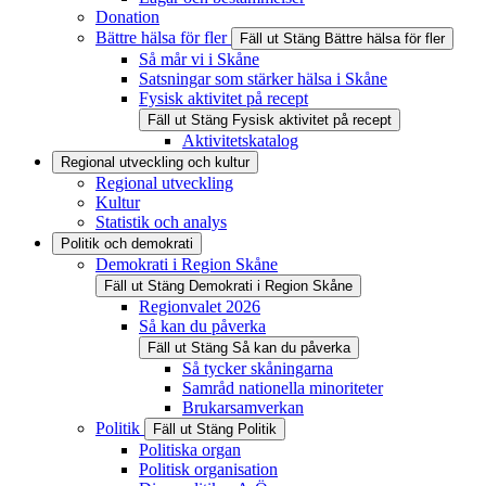
Donation
Bättre hälsa för fler
Fäll ut
Stäng
Bättre hälsa för fler
Så mår vi i Skåne
Satsningar som stärker hälsa i Skåne
Fysisk aktivitet på recept
Fäll ut
Stäng
Fysisk aktivitet på recept
Aktivitetskatalog
Regional utveckling och kultur
Regional utveckling
Kultur
Statistik och analys
Politik och demokrati
Demokrati i Region Skåne
Fäll ut
Stäng
Demokrati i Region Skåne
Regionvalet 2026
Så kan du påverka
Fäll ut
Stäng
Så kan du påverka
Så tycker skåningarna
Samråd nationella minoriteter
Brukarsamverkan
Politik
Fäll ut
Stäng
Politik
Politiska organ
Politisk organisation