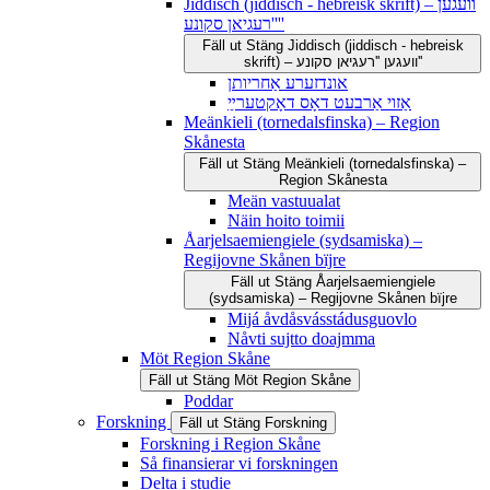
Jiddisch (jiddisch - hebreisk skrift) – וועגען
''רעגיאן סקונע''
Fäll ut
Stäng
Jiddisch (jiddisch - hebreisk
skrift) – וועגען ''רעגיאן סקונע''
אונדזערע אַחריותן
אַזוי אַרבעט דאָס דאָקטערײַ
Meänkieli (tornedalsfinska) – Region
Skånesta
Fäll ut
Stäng
Meänkieli (tornedalsfinska) –
Region Skånesta
Meän vastuualat
Näin hoito toimii
Åarjelsaemiengiele (sydsamiska) –
Regijovne Skånen bïjre
Fäll ut
Stäng
Åarjelsaemiengiele
(sydsamiska) – Regijovne Skånen bïjre
Mijá åvdåsvásstádusguovlo
Nåvti sujtto doajmma
Möt Region Skåne
Fäll ut
Stäng
Möt Region Skåne
Poddar
Forskning
Fäll ut
Stäng
Forskning
Forskning i Region Skåne
Så finansierar vi forskningen
Delta i studie