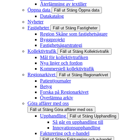
Återlämning av textilier
Öppna data
Fäll ut
Stäng
Öppna data
Datakatalog
Nyheter
Fastigheter
Fäll ut
Stäng
Fastigheter
Region Skåne som fastighetsägare
Byggprojekt
Fastighetsägarstrategi
Kollektivtrafik
Fäll ut
Stäng
Kollektivtrafik
Mål för kollektivtrafiken
Nya linjer och fordon
Kommersiell kollektivtrafik
Regionarkivet
Fäll ut
Stäng
Regionarkivet
Patientjournaler
Betyg
Forska på Regionarkivet
Överlämna arkiv
Göra affärer med oss
Fäll ut
Stäng
Göra affärer med oss
Upphandling
Fäll ut
Stäng
Upphandling
Så går en upphandling till
Innovationsupphandling
Fakturering och e-handel
Fäll ut
Stäng
Fakturering och e-handel