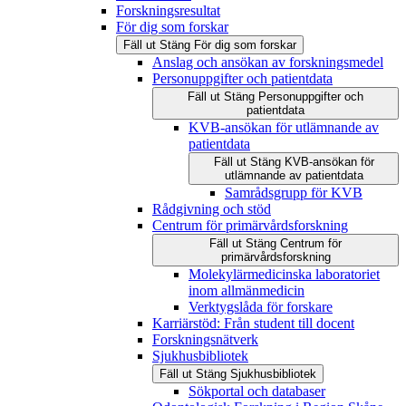
Forskningsresultat
För dig som forskar
Fäll ut
Stäng
För dig som forskar
Anslag och ansökan av forskningsmedel
Personuppgifter och patientdata
Fäll ut
Stäng
Personuppgifter och
patientdata
KVB-ansökan för utlämnande av
patientdata
Fäll ut
Stäng
KVB-ansökan för
utlämnande av patientdata
Samrådsgrupp för KVB
Rådgivning och stöd
Centrum för primärvårdsforskning
Fäll ut
Stäng
Centrum för
primärvårdsforskning
Molekylärmedicinska laboratoriet
inom allmänmedicin
Verktygslåda för forskare
Karriärstöd: Från student till docent
Forskningsnätverk
Sjukhusbibliotek
Fäll ut
Stäng
Sjukhusbibliotek
Sökportal och databaser