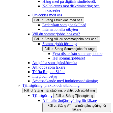
Häng med på digitala studiebesök
Nolltolerans mot diskriminering och
trakasserier
Utvecklas med oss
Fäll ut
Stäng
Utvecklas med oss
Ledarskap som gör skillnad
Internationella utbyten
Vill du sommarjobba hos oss?
Fäll ut
Stäng
Vill du sommarjobba hos oss?
Sommarjobb för unga
Fäll ut
Stäng
Sommarjobb för unga
Fyra röster från sommarjobbare
Hej sommarjobbare!
Att jobba som sjuksköterska
Att jobba som läkare
Träffa Region Skåne
Intyg och betyg
Arbetssökande med funktionsnedsättning
Tjänstgöring, praktik och utbildning
Fäll ut
Stäng
Tjänstgöring, praktik och utbildning
Tjänstgöring
Fäll ut
Stäng
Tjänstgöring
AT – allmäntjänstgöring för läkare
Fäll ut
Stäng
AT – allmäntjänstgöring för
läkare