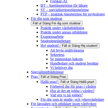
Forskar-AT
BT – bastjänstgöring för läkare
ST – specialiseringstjänstgöring
PTP – praktisk tjänstgöring för psykologer
För dig som studerar
Fäll ut
Stäng
För dig som studerar
Praktik under vårdutbildning
Praktik under annan utbildning
Examensarbete
Studentmedarbetare
Hej student!
Fäll ut
Stäng
Hej student!
Att bryta smittvägarna
Sekretess
Se människan bakom
Handledare och student berättar
Vi behöver dig
Specialistutbildningar
Prao
Fäll ut
Stäng
Prao
Hallå prao!
Fäll ut
Stäng
Hallå prao!
Förbered dig för prao i vården
Hur är det att jobba i vården?
Vad gör vi på jobbet?
För dig som är studie- och yrkesvägledare
För lärosäten och utbildare inom vårdyrken