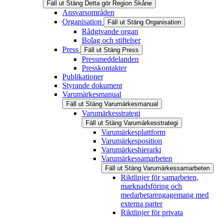
Fäll ut
Stäng
Detta gör Region Skåne
Ansvarsområden
Organisation
Fäll ut
Stäng
Organisation
Rådgivande organ
Bolag och stiftelser
Press
Fäll ut
Stäng
Press
Pressmeddelanden
Presskontakter
Publikationer
Styrande dokument
Varumärkesmanual
Fäll ut
Stäng
Varumärkesmanual
Varumärkesstrategi
Fäll ut
Stäng
Varumärkesstrategi
Varumärkesplattform
Varumärkesposition
Varumärkeshierarki
Varumärkessamarbeten
Fäll ut
Stäng
Varumärkessamarbeten
Riktlinjer för samarbeten,
marknadsföring och
medarbetarengagemang med
externa parter
Riktlinjer för privata