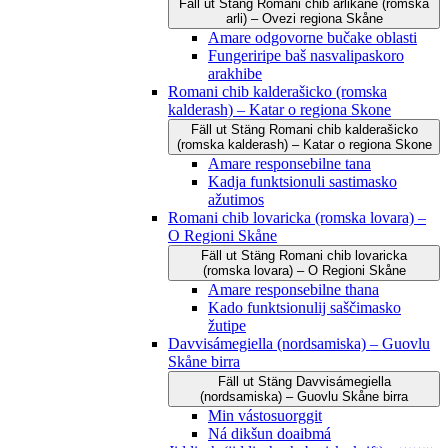
Fäll ut
Stäng
Romani čhib arlikane (romska
arli) – Ovezi regiona Skåne
Amare odgovorne bučake oblasti
Fungeriripe baš nasvalipaskoro
arakhibe
Romani chib kalderašicko (romska
kalderash) – Katar o regiona Skone
Fäll ut
Stäng
Romani chib kalderašicko
(romska kalderash) – Katar o regiona Skone
Amare responsebilne tana
Kadja funktsionuli sastimasko
ažutimos
Romani chib lovaricka (romska lovara) –
O Regioni Skåne
Fäll ut
Stäng
Romani chib lovaricka
(romska lovara) – O Regioni Skåne
Amare responsebilne thana
Kado funktsionulij saščimasko
žutipe
Davvisámegiella (nordsamiska) – Guovlu
Skåne birra
Fäll ut
Stäng
Davvisámegiella
(nordsamiska) – Guovlu Skåne birra
Min vástosuorggit
Ná dikšun doaibmá