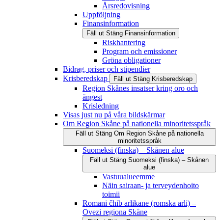
Årsredovisning
Uppföljning
Finansinformation
Fäll ut
Stäng
Finansinformation
Riskhantering
Program och emissioner
Gröna obligationer
Bidrag, priser och stipendier
Krisberedskap
Fäll ut
Stäng
Krisberedskap
Region Skånes insatser kring oro och
ångest
Krisledning
Visas just nu på våra bildskärmar
Om Region Skåne på nationella minoritetsspråk
Fäll ut
Stäng
Om Region Skåne på nationella
minoritetsspråk
Suomeksi (finska) – Skånen alue
Fäll ut
Stäng
Suomeksi (finska) – Skånen
alue
Vastuualueemme
Näin sairaan- ja terveydenhoito
toimii
Romani čhib arlikane (romska arli) –
Ovezi regiona Skåne