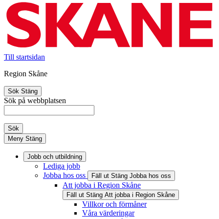
Till startsidan
Region Skåne
Sök
Stäng
Sök på webbplatsen
Sök
Meny
Stäng
Jobb och utbildning
Lediga jobb
Jobba hos oss
Fäll ut
Stäng
Jobba hos oss
Att jobba i Region Skåne
Fäll ut
Stäng
Att jobba i Region Skåne
Villkor och förmåner
Våra värderingar