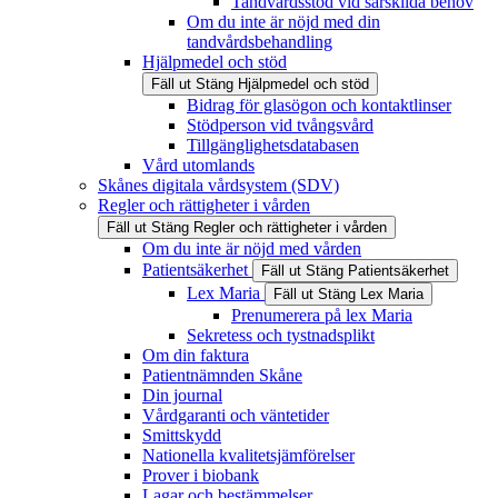
Tandvårdsstöd vid särskilda behov
Om du inte är nöjd med din
tandvårdsbehandling
Hjälpmedel och stöd
Fäll ut
Stäng
Hjälpmedel och stöd
Bidrag för glasögon och kontaktlinser
Stödperson vid tvångsvård
Tillgänglighetsdatabasen
Vård utomlands
Skånes digitala vårdsystem (SDV)
Regler och rättigheter i vården
Fäll ut
Stäng
Regler och rättigheter i vården
Om du inte är nöjd med vården
Patientsäkerhet
Fäll ut
Stäng
Patientsäkerhet
Lex Maria
Fäll ut
Stäng
Lex Maria
Prenumerera på lex Maria
Sekretess och tystnadsplikt
Om din faktura
Patientnämnden Skåne
Din journal
Vårdgaranti och väntetider
Smittskydd
Nationella kvalitetsjämförelser
Prover i biobank
Lagar och bestämmelser