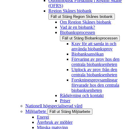
Odontologisk Forskning i Region Skåne
(OFRS)
Region Skånes biobank
Fäll ut
Stäng
Region Skånes biobank
Om Region Skånes biobank
Vad är en biobank?
Biobanksprocessen
Fäll ut
Stäng
Biobanksprocessen
Krav för att samla in och
använda biobanksprov
Biobanksansökan
Förvaring av prov hos den
centrala biobanksenheten
Utplock av prov från den
centrala biobanksenheten
Forskningsprovsamlingar
förvarade hos den centrala
biobanksenheten
Rådgivning och kontakt
Priser
Nationell högspecialiserad vård
Miljöarbete
Fäll ut
Stäng
Miljöarbete
Energi
Återbruk av möbler
Minska matsvinn