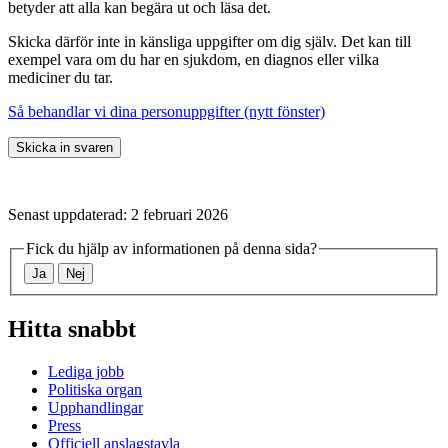
betyder att alla kan begära ut och läsa det.
Skicka därför inte in känsliga uppgifter om dig själv. Det kan till
exempel vara om du har en sjukdom, en diagnos eller vilka
mediciner du tar.
Så behandlar vi dina personuppgifter (nytt fönster)
Skicka in svaren
Senast uppdaterad: 2 februari 2026
Fick du hjälp av informationen på denna sida?
Ja
Nej
Hitta snabbt
Lediga jobb
Politiska organ
Upphandlingar
Press
Officiell anslagstavla