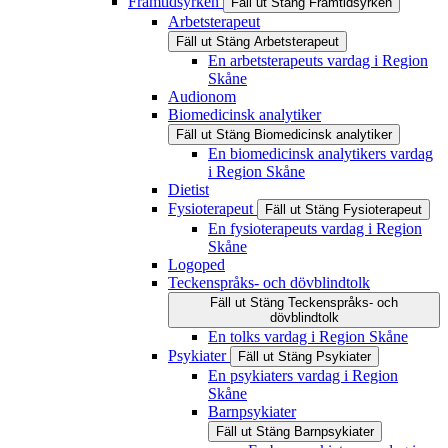
Framtidsyrken
Fäll ut
Stäng
Framtidsyrken
Arbetsterapeut
Fäll ut
Stäng
Arbetsterapeut
En arbetsterapeuts vardag i Region
Skåne
Audionom
Biomedicinsk analytiker
Fäll ut
Stäng
Biomedicinsk analytiker
En biomedicinsk analytikers vardag
i Region Skåne
Dietist
Fysioterapeut
Fäll ut
Stäng
Fysioterapeut
En fysioterapeuts vardag i Region
Skåne
Logoped
Teckenspråks- och dövblindtolk
Fäll ut
Stäng
Teckenspråks- och
dövblindtolk
En tolks vardag i Region Skåne
Psykiater
Fäll ut
Stäng
Psykiater
En psykiaters vardag i Region
Skåne
Barnpsykiater
Fäll ut
Stäng
Barnpsykiater