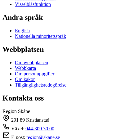
Visselblåsfunktion
Andra språk
English
Nationella minoritetsspråk
Webbplatsen
Om webbplatsen
Webbkarta
Om personuppgifter
Om kakor
Tillgänglighetsredogörelse
Kontakta oss
Region Skåne
291 89 Kristianstad
Växel:
044-309 30 00
E-post:
region@skane.se