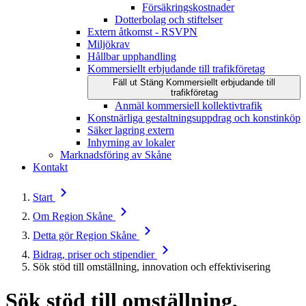
Försäkringskostnader
Dotterbolag och stiftelser
Extern åtkomst - RSVPN
Miljökrav
Hållbar upphandling
Kommersiellt erbjudande till trafikföretag
Fäll ut
Stäng
Kommersiellt erbjudande till
trafikföretag
Anmäl kommersiell kollektivtrafik
Konstnärliga gestaltningsuppdrag och konstinköp
Säker lagring extern
Inhyrning av lokaler
Marknadsföring av Skåne
Kontakt
Start
Om Region Skåne
Detta gör Region Skåne
Bidrag, priser och stipendier
Sök stöd till omställning, innovation och effektivisering
Sök stöd till omställning,