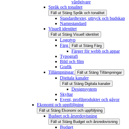
vårdgivare
Språk och tonalitet
Fäll ut
Stäng
Språk och tonalitet
Standardtexter, uttryck och budskap
Namnstandard
Visuell identitet
Fäll ut
Stäng
Visuell identitet
Logotyp
Färg
Fäll ut
Stäng
Färg
Färger för webb och appar
Typografi
Bild och film
Grafik
Tillämpningar
Fäll ut
Stäng
Tillämpningar
Digitala kanaler
Fäll ut
Stäng
Digitala kanaler
Designsystem
Skyltar
Event, profilprodukter och gåvor
Ekonomi och uppföljning
Fäll ut
Stäng
Ekonomi och uppföljning
Budget och årsredovisning
Fäll ut
Stäng
Budget och årsredovisning
Budget