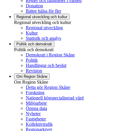
Regler och rättigheter i vården
Donation
Bättre hälsa för fler
Regional utveckling och kultur
Regional utveckling och kultur
Regional utveckling
Kultur
Statistik och analys
Politik och demokrati
Politik och demokrati
Demokrati i Region Skåne
Politik
Handlingar och beslut
Revision
Om Region Skåne
Om Region Skåne
Detta gör Region Skåne
Forskning
Nationell högspecialiserad vård
Miljöarbete
Öppna data
Nyheter
Fastigheter
Kollektivtrafik
Regionarkivet