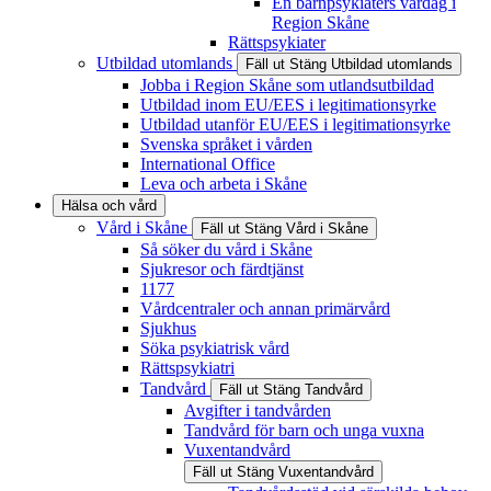
En barnpsykiaters vardag i
Region Skåne
Rättspsykiater
Utbildad utomlands
Fäll ut
Stäng
Utbildad utomlands
Jobba i Region Skåne som utlandsutbildad
Utbildad inom EU/EES i legitimationsyrke
Utbildad utanför EU/EES i legitimationsyrke
Svenska språket i vården
International Office
Leva och arbeta i Skåne
Hälsa och vård
Vård i Skåne
Fäll ut
Stäng
Vård i Skåne
Så söker du vård i Skåne
Sjukresor och färdtjänst
1177
Vårdcentraler och annan primärvård
Sjukhus
Söka psykiatrisk vård
Rättspsykiatri
Tandvård
Fäll ut
Stäng
Tandvård
Avgifter i tandvården
Tandvård för barn och unga vuxna
Vuxentandvård
Fäll ut
Stäng
Vuxentandvård