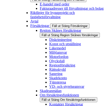
E-handel med order
Fakturaadresser till förvaltningar och bolag
Riktlinjer för byggprojekt och
fastighetsförvaltning
Avtal
Försäkringar
Fäll ut
Stäng
Försäkringar
Region Skånes försäkringar
Fäll ut
Stäng
Region Skånes försäkringar
Diskriminering
Konst och utställning
Läkemedel
Miljöansvar
Motorfordon
Olycksfall
Regionförsäkring
Rättsskydd
Sanering
Skadekonto
Tjänsteresa
VD- och styrelseansvar
Skadeanmälan
Om försäkringsfunktionen
Fäll ut
Stäng
Om försäkringsfunktionen
Kontakter försäkringar