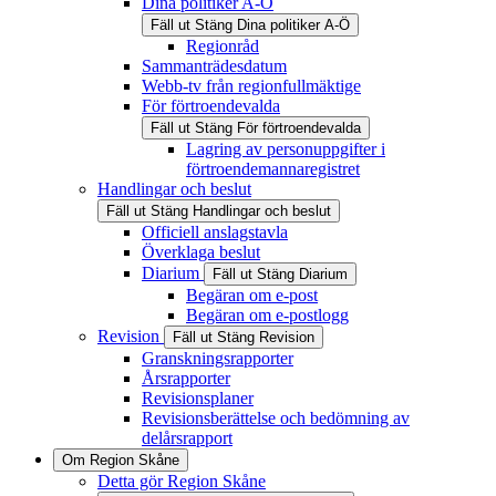
Dina politiker A-Ö
Fäll ut
Stäng
Dina politiker A-Ö
Regionråd
Sammanträdesdatum
Webb-tv från regionfullmäktige
För förtroendevalda
Fäll ut
Stäng
För förtroendevalda
Lagring av personuppgifter i
förtroendemannaregistret
Handlingar och beslut
Fäll ut
Stäng
Handlingar och beslut
Officiell anslagstavla
Överklaga beslut
Diarium
Fäll ut
Stäng
Diarium
Begäran om e-post
Begäran om e-postlogg
Revision
Fäll ut
Stäng
Revision
Granskningsrapporter
Årsrapporter
Revisionsplaner
Revisionsberättelse och bedömning av
delårsrapport
Om Region Skåne
Detta gör Region Skåne