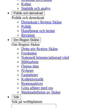
Kultur
Statistik och analys
Politik och demokrati
Politik och demokrati
Demokrati i Region Skåne
Politik
Handlingar och beslut
Revision
Om Region Skåne
Om Region Skåne
Detta gör Region Skåne
Forskning
Nationell högspecialiserad vård
Miljöarbete
Öppna data
Nyheter
Fastigheter
Kollektivtrafik
Regionarkivet
Göra affärer med oss
Marknadsföring av Skåne
Sök
Sök på webbplatsen