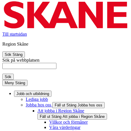
Till startsidan
Region Skåne
Sök
Stäng
Sök på webbplatsen
Sök
Meny
Stäng
Jobb och utbildning
Lediga jobb
Jobba hos oss
Fäll ut
Stäng
Jobba hos oss
Att jobba i Region Skåne
Fäll ut
Stäng
Att jobba i Region Skåne
Villkor och förmåner
Våra värderingar