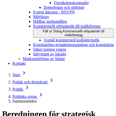
Försäkringskostnader
Dotterbolag och stiftelser
Extern åtkomst - RSVPN
Miljökrav
Hållbar upphandling
Kommersiellt erbjudande till trafikföretag
Fäll ut
Stäng
Kommersiellt erbjudande till
trafikföretag
Anmäl kommersiell kollektivtrafik
Konstnärliga gestaltningsuppdrag och konstinköp
Säker lagring extern
Inhyrning av lokaler
Marknadsföring av Skåne
Kontakt
Start
Politik och demokrati
Politik
Politiska organ
Sammanträden
Beredningen för strategisk