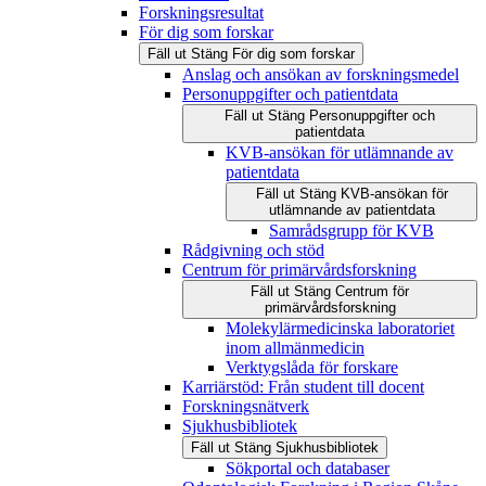
Forskningsresultat
För dig som forskar
Fäll ut
Stäng
För dig som forskar
Anslag och ansökan av forskningsmedel
Personuppgifter och patientdata
Fäll ut
Stäng
Personuppgifter och
patientdata
KVB-ansökan för utlämnande av
patientdata
Fäll ut
Stäng
KVB-ansökan för
utlämnande av patientdata
Samrådsgrupp för KVB
Rådgivning och stöd
Centrum för primärvårdsforskning
Fäll ut
Stäng
Centrum för
primärvårdsforskning
Molekylärmedicinska laboratoriet
inom allmänmedicin
Verktygslåda för forskare
Karriärstöd: Från student till docent
Forskningsnätverk
Sjukhusbibliotek
Fäll ut
Stäng
Sjukhusbibliotek
Sökportal och databaser