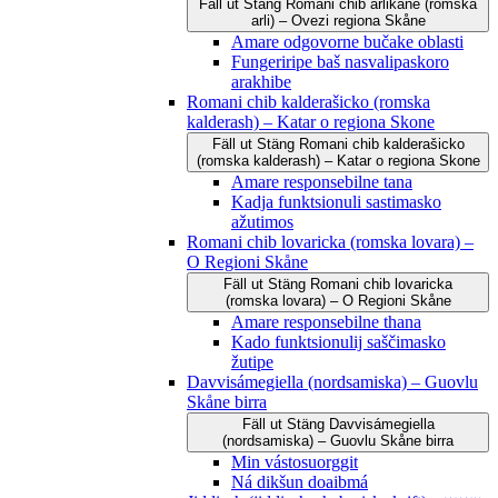
Fäll ut
Stäng
Romani čhib arlikane (romska
arli) – Ovezi regiona Skåne
Amare odgovorne bučake oblasti
Fungeriripe baš nasvalipaskoro
arakhibe
Romani chib kalderašicko (romska
kalderash) – Katar o regiona Skone
Fäll ut
Stäng
Romani chib kalderašicko
(romska kalderash) – Katar o regiona Skone
Amare responsebilne tana
Kadja funktsionuli sastimasko
ažutimos
Romani chib lovaricka (romska lovara) –
O Regioni Skåne
Fäll ut
Stäng
Romani chib lovaricka
(romska lovara) – O Regioni Skåne
Amare responsebilne thana
Kado funktsionulij saščimasko
žutipe
Davvisámegiella (nordsamiska) – Guovlu
Skåne birra
Fäll ut
Stäng
Davvisámegiella
(nordsamiska) – Guovlu Skåne birra
Min vástosuorggit
Ná dikšun doaibmá