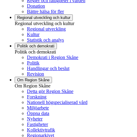
Regler och rättigheter i vården
Donation
Bättre hälsa för fler
Regional utveckling och kultur
Regional utveckling och kultur
Regional utveckling
Kultur
Statistik och analys
Politik och demokrati
Politik och demokrati
Demokrati i Region Skåne
Politik
Handlingar och beslut
Revision
Om Region Skåne
Om Region Skåne
Detta gör Region Skåne
Forskning
Nationell högspecialiserad vård
Miljöarbete
Öppna data
Nyheter
Fastigheter
Kollektivtrafik
Regionarkivet