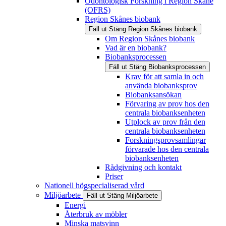
Odontologisk Forskning i Region Skåne
(OFRS)
Region Skånes biobank
Fäll ut
Stäng
Region Skånes biobank
Om Region Skånes biobank
Vad är en biobank?
Biobanksprocessen
Fäll ut
Stäng
Biobanksprocessen
Krav för att samla in och
använda biobanksprov
Biobanksansökan
Förvaring av prov hos den
centrala biobanksenheten
Utplock av prov från den
centrala biobanksenheten
Forskningsprovsamlingar
förvarade hos den centrala
biobanksenheten
Rådgivning och kontakt
Priser
Nationell högspecialiserad vård
Miljöarbete
Fäll ut
Stäng
Miljöarbete
Energi
Återbruk av möbler
Minska matsvinn