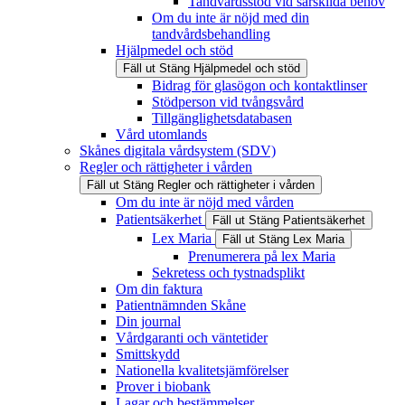
Tandvårdsstöd vid särskilda behov
Om du inte är nöjd med din
tandvårdsbehandling
Hjälpmedel och stöd
Fäll ut
Stäng
Hjälpmedel och stöd
Bidrag för glasögon och kontaktlinser
Stödperson vid tvångsvård
Tillgänglighetsdatabasen
Vård utomlands
Skånes digitala vårdsystem (SDV)
Regler och rättigheter i vården
Fäll ut
Stäng
Regler och rättigheter i vården
Om du inte är nöjd med vården
Patientsäkerhet
Fäll ut
Stäng
Patientsäkerhet
Lex Maria
Fäll ut
Stäng
Lex Maria
Prenumerera på lex Maria
Sekretess och tystnadsplikt
Om din faktura
Patientnämnden Skåne
Din journal
Vårdgaranti och väntetider
Smittskydd
Nationella kvalitetsjämförelser
Prover i biobank
Lagar och bestämmelser