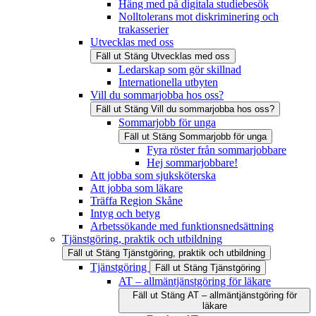
Häng med på digitala studiebesök
Nolltolerans mot diskriminering och
trakasserier
Utvecklas med oss
Fäll ut
Stäng
Utvecklas med oss
Ledarskap som gör skillnad
Internationella utbyten
Vill du sommarjobba hos oss?
Fäll ut
Stäng
Vill du sommarjobba hos oss?
Sommarjobb för unga
Fäll ut
Stäng
Sommarjobb för unga
Fyra röster från sommarjobbare
Hej sommarjobbare!
Att jobba som sjuksköterska
Att jobba som läkare
Träffa Region Skåne
Intyg och betyg
Arbetssökande med funktionsnedsättning
Tjänstgöring, praktik och utbildning
Fäll ut
Stäng
Tjänstgöring, praktik och utbildning
Tjänstgöring
Fäll ut
Stäng
Tjänstgöring
AT – allmäntjänstgöring för läkare
Fäll ut
Stäng
AT – allmäntjänstgöring för
läkare