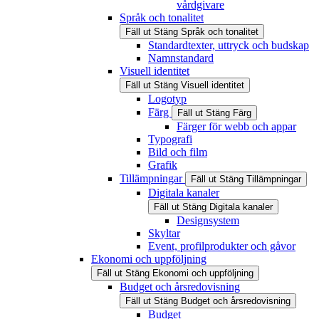
vårdgivare
Språk och tonalitet
Fäll ut
Stäng
Språk och tonalitet
Standardtexter, uttryck och budskap
Namnstandard
Visuell identitet
Fäll ut
Stäng
Visuell identitet
Logotyp
Färg
Fäll ut
Stäng
Färg
Färger för webb och appar
Typografi
Bild och film
Grafik
Tillämpningar
Fäll ut
Stäng
Tillämpningar
Digitala kanaler
Fäll ut
Stäng
Digitala kanaler
Designsystem
Skyltar
Event, profilprodukter och gåvor
Ekonomi och uppföljning
Fäll ut
Stäng
Ekonomi och uppföljning
Budget och årsredovisning
Fäll ut
Stäng
Budget och årsredovisning
Budget