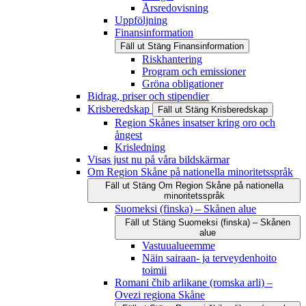
Årsredovisning
Uppföljning
Finansinformation
Fäll ut
Stäng
Finansinformation
Riskhantering
Program och emissioner
Gröna obligationer
Bidrag, priser och stipendier
Krisberedskap
Fäll ut
Stäng
Krisberedskap
Region Skånes insatser kring oro och
ångest
Krisledning
Visas just nu på våra bildskärmar
Om Region Skåne på nationella minoritetsspråk
Fäll ut
Stäng
Om Region Skåne på nationella
minoritetsspråk
Suomeksi (finska) – Skånen alue
Fäll ut
Stäng
Suomeksi (finska) – Skånen
alue
Vastuualueemme
Näin sairaan- ja terveydenhoito
toimii
Romani čhib arlikane (romska arli) –
Ovezi regiona Skåne