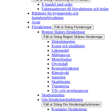
E-handel med order
Fakturaadresser till förvaltningar och bolag
Riktlinjer för byggprojekt och
fastighetsförvaltning
Avtal
Försäkringar
Fäll ut
Stäng
Försäkringar
Region Skånes försäkringar
Fäll ut
Stäng
Region Skånes försäkringar
Diskriminering
Konst och utställning
Läkemedel
Miljöansvar
Motorfordon
Olycksfall
Regionförsäkring
Rättsskydd
Sanering
Skadekonto
Tjänsteresa
VD- och styrelseansvar
Skadeanmälan
Om försäkringsfunktionen
Fäll ut
Stäng
Om försäkringsfunktionen
Kontakter försäkringar