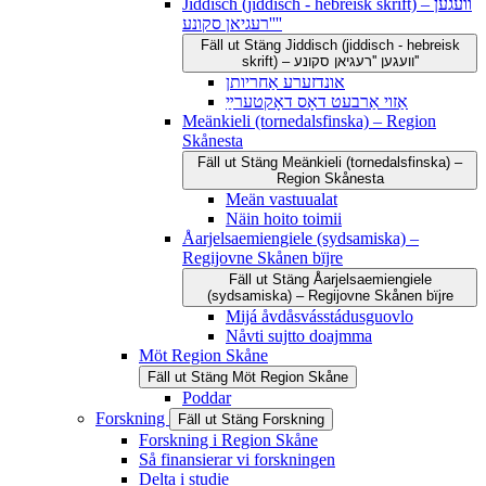
Jiddisch (jiddisch - hebreisk skrift) – וועגען
''רעגיאן סקונע''
Fäll ut
Stäng
Jiddisch (jiddisch - hebreisk
skrift) – וועגען ''רעגיאן סקונע''
אונדזערע אַחריותן
אַזוי אַרבעט דאָס דאָקטערײַ
Meänkieli (tornedalsfinska) – Region
Skånesta
Fäll ut
Stäng
Meänkieli (tornedalsfinska) –
Region Skånesta
Meän vastuualat
Näin hoito toimii
Åarjelsaemiengiele (sydsamiska) –
Regijovne Skånen bïjre
Fäll ut
Stäng
Åarjelsaemiengiele
(sydsamiska) – Regijovne Skånen bïjre
Mijá åvdåsvásstádusguovlo
Nåvti sujtto doajmma
Möt Region Skåne
Fäll ut
Stäng
Möt Region Skåne
Poddar
Forskning
Fäll ut
Stäng
Forskning
Forskning i Region Skåne
Så finansierar vi forskningen
Delta i studie