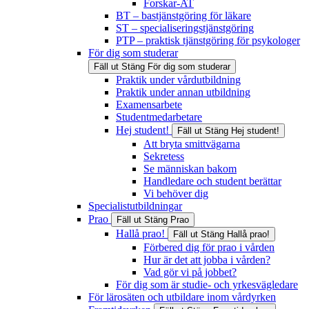
Forskar-AT
BT – bastjänstgöring för läkare
ST – specialiseringstjänstgöring
PTP – praktisk tjänstgöring för psykologer
För dig som studerar
Fäll ut
Stäng
För dig som studerar
Praktik under vårdutbildning
Praktik under annan utbildning
Examensarbete
Studentmedarbetare
Hej student!
Fäll ut
Stäng
Hej student!
Att bryta smittvägarna
Sekretess
Se människan bakom
Handledare och student berättar
Vi behöver dig
Specialistutbildningar
Prao
Fäll ut
Stäng
Prao
Hallå prao!
Fäll ut
Stäng
Hallå prao!
Förbered dig för prao i vården
Hur är det att jobba i vården?
Vad gör vi på jobbet?
För dig som är studie- och yrkesvägledare
För lärosäten och utbildare inom vårdyrken