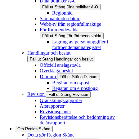
Dina politiker A-Ö
Fäll ut
Stäng
Dina politiker A-Ö
Regionråd
Sammanträdesdatum
Webb-tv från regionfullmäktige
För förtroendevalda
Fäll ut
Stäng
För förtroendevalda
Lagring av personuppgifter i
förtroendemannaregistret
Handlingar och beslut
Fäll ut
Stäng
Handlingar och beslut
Officiell anslagstavla
Överklaga beslut
Diarium
Fäll ut
Stäng
Diarium
Begäran om e-post
Begäran om e-postlogg
Revision
Fäll ut
Stäng
Revision
Granskningsrapporter
Årsrapporter
Revisionsplaner
Revisionsberättelse och bedömning av
delårsrapport
Om Region Skåne
Detta gör Region Skåne