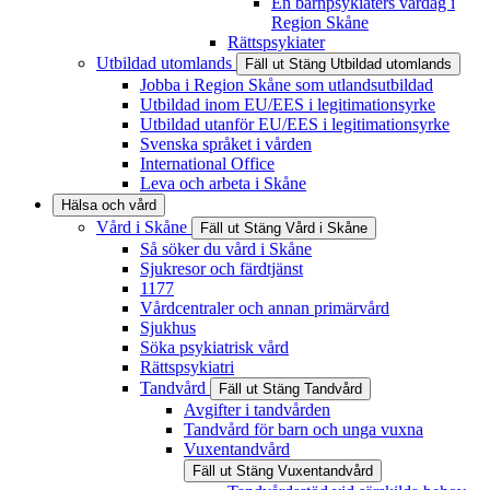
En barnpsykiaters vardag i
Region Skåne
Rättspsykiater
Utbildad utomlands
Fäll ut
Stäng
Utbildad utomlands
Jobba i Region Skåne som utlandsutbildad
Utbildad inom EU/EES i legitimationsyrke
Utbildad utanför EU/EES i legitimationsyrke
Svenska språket i vården
International Office
Leva och arbeta i Skåne
Hälsa och vård
Vård i Skåne
Fäll ut
Stäng
Vård i Skåne
Så söker du vård i Skåne
Sjukresor och färdtjänst
1177
Vårdcentraler och annan primärvård
Sjukhus
Söka psykiatrisk vård
Rättspsykiatri
Tandvård
Fäll ut
Stäng
Tandvård
Avgifter i tandvården
Tandvård för barn och unga vuxna
Vuxentandvård
Fäll ut
Stäng
Vuxentandvård