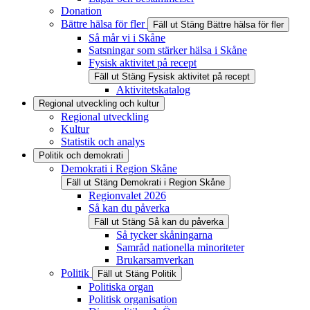
Donation
Bättre hälsa för fler
Fäll ut
Stäng
Bättre hälsa för fler
Så mår vi i Skåne
Satsningar som stärker hälsa i Skåne
Fysisk aktivitet på recept
Fäll ut
Stäng
Fysisk aktivitet på recept
Aktivitetskatalog
Regional utveckling och kultur
Regional utveckling
Kultur
Statistik och analys
Politik och demokrati
Demokrati i Region Skåne
Fäll ut
Stäng
Demokrati i Region Skåne
Regionvalet 2026
Så kan du påverka
Fäll ut
Stäng
Så kan du påverka
Så tycker skåningarna
Samråd nationella minoriteter
Brukarsamverkan
Politik
Fäll ut
Stäng
Politik
Politiska organ
Politisk organisation