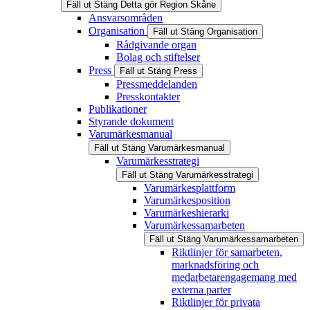
Fäll ut
Stäng
Detta gör Region Skåne
Ansvarsområden
Organisation
Fäll ut
Stäng
Organisation
Rådgivande organ
Bolag och stiftelser
Press
Fäll ut
Stäng
Press
Pressmeddelanden
Presskontakter
Publikationer
Styrande dokument
Varumärkesmanual
Fäll ut
Stäng
Varumärkesmanual
Varumärkesstrategi
Fäll ut
Stäng
Varumärkesstrategi
Varumärkesplattform
Varumärkesposition
Varumärkeshierarki
Varumärkessamarbeten
Fäll ut
Stäng
Varumärkessamarbeten
Riktlinjer för samarbeten,
marknadsföring och
medarbetarengagemang med
externa parter
Riktlinjer för privata