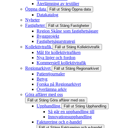
Återlämning av textilier
Öppna data
Fäll ut
Stäng
Öppna data
Datakatalog
Nyheter
Fastigheter
Fäll ut
Stäng
Fastigheter
Region Skåne som fastighetsägare
Byggprojekt
Fastighetsägarstrategi
Kollektivtrafik
Fäll ut
Stäng
Kollektivtrafik
Mål för kollektivtrafiken
Nya linjer och fordon
Kommersiell kollektivtrafik
Regionarkivet
Fäll ut
Stäng
Regionarkivet
Patientjournaler
Betyg
Forska på Regionarkivet
Överlämna arkiv
Göra affärer med oss
Fäll ut
Stäng
Göra affärer med oss
Upphandling
Fäll ut
Stäng
Upphandling
Så går en upphandling till
Innovationsupphandling
Fakturering och e-handel
Fäll ut
Stäng
Fakturering och e-handel