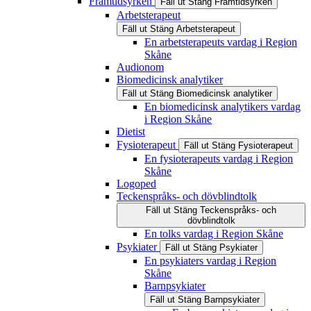
Framtidsyrken
Fäll ut
Stäng
Framtidsyrken
Arbetsterapeut
Fäll ut
Stäng
Arbetsterapeut
En arbetsterapeuts vardag i Region
Skåne
Audionom
Biomedicinsk analytiker
Fäll ut
Stäng
Biomedicinsk analytiker
En biomedicinsk analytikers vardag
i Region Skåne
Dietist
Fysioterapeut
Fäll ut
Stäng
Fysioterapeut
En fysioterapeuts vardag i Region
Skåne
Logoped
Teckenspråks- och dövblindtolk
Fäll ut
Stäng
Teckenspråks- och
dövblindtolk
En tolks vardag i Region Skåne
Psykiater
Fäll ut
Stäng
Psykiater
En psykiaters vardag i Region
Skåne
Barnpsykiater
Fäll ut
Stäng
Barnpsykiater