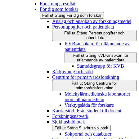
Forskningsresultat
För dig som forskar
Fäll ut
Stäng
För dig som forskar
Anslag och ansökan av forskningsmedel
Personuppgifter och patientdata
Fäll ut
Stäng
Personuppgifter och
patientdata
KVB-ansökan för utlämnande av
patientdata
Fäll ut
Stäng
KVB-ansökan för
utlämnande av patientdata
Samrådsgrupp för KVB
Rådgivning och stöd
Centrum för primärvårdsforskning
Fäll ut
Stäng
Centrum för
primärvårdsforskning
Molekylärmedicinska laboratoriet
inom allmänmedicin
Verktygslåda för forskare
Karriärstöd: Från student till docent
Forskningsnätverk
Sjukhusbibliotek
Fäll ut
Stäng
Sjukhusbibliotek
Sökportal och databaser