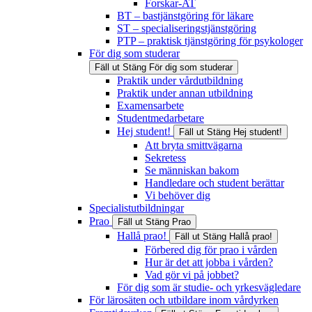
Forskar-AT
BT – bastjänstgöring för läkare
ST – specialiseringstjänstgöring
PTP – praktisk tjänstgöring för psykologer
För dig som studerar
Fäll ut
Stäng
För dig som studerar
Praktik under vårdutbildning
Praktik under annan utbildning
Examensarbete
Studentmedarbetare
Hej student!
Fäll ut
Stäng
Hej student!
Att bryta smittvägarna
Sekretess
Se människan bakom
Handledare och student berättar
Vi behöver dig
Specialistutbildningar
Prao
Fäll ut
Stäng
Prao
Hallå prao!
Fäll ut
Stäng
Hallå prao!
Förbered dig för prao i vården
Hur är det att jobba i vården?
Vad gör vi på jobbet?
För dig som är studie- och yrkesvägledare
För lärosäten och utbildare inom vårdyrken