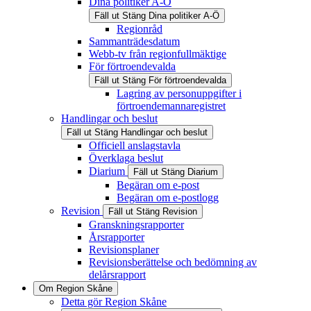
Dina politiker A-Ö
Fäll ut
Stäng
Dina politiker A-Ö
Regionråd
Sammanträdesdatum
Webb-tv från regionfullmäktige
För förtroendevalda
Fäll ut
Stäng
För förtroendevalda
Lagring av personuppgifter i
förtroendemannaregistret
Handlingar och beslut
Fäll ut
Stäng
Handlingar och beslut
Officiell anslagstavla
Överklaga beslut
Diarium
Fäll ut
Stäng
Diarium
Begäran om e-post
Begäran om e-postlogg
Revision
Fäll ut
Stäng
Revision
Granskningsrapporter
Årsrapporter
Revisionsplaner
Revisionsberättelse och bedömning av
delårsrapport
Om Region Skåne
Detta gör Region Skåne