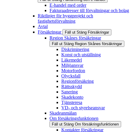
E-handel med order
Fakturaadresser till förvaltningar och bolag
Riktlinjer för byggprojekt och
fastighetsförvaltning
Avtal
Försäkringar
Fäll ut
Stäng
Försäkringar
Region Skånes försäkringar
Fäll ut
Stäng
Region Skånes försäkringar
Diskriminering
Konst och utställning
Läkemedel
Miljöansvar
Motorfordon
Olycksfall
Regionförsäkring
Rättsskydd
Sanering
Skadekonto
Tjänsteresa
VD- och styrelseansvar
Skadeanmälan
Om försäkringsfunktionen
Fäll ut
Stäng
Om försäkringsfunktionen
Kontakter försäkringar