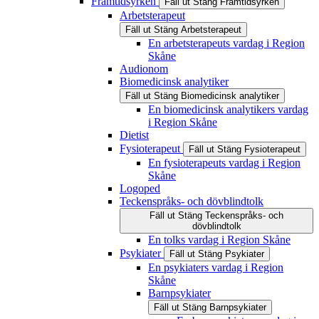
Framtidsyrken
Fäll ut
Stäng
Framtidsyrken
Arbetsterapeut
Fäll ut
Stäng
Arbetsterapeut
En arbetsterapeuts vardag i Region
Skåne
Audionom
Biomedicinsk analytiker
Fäll ut
Stäng
Biomedicinsk analytiker
En biomedicinsk analytikers vardag
i Region Skåne
Dietist
Fysioterapeut
Fäll ut
Stäng
Fysioterapeut
En fysioterapeuts vardag i Region
Skåne
Logoped
Teckenspråks- och dövblindtolk
Fäll ut
Stäng
Teckenspråks- och
dövblindtolk
En tolks vardag i Region Skåne
Psykiater
Fäll ut
Stäng
Psykiater
En psykiaters vardag i Region
Skåne
Barnpsykiater
Fäll ut
Stäng
Barnpsykiater