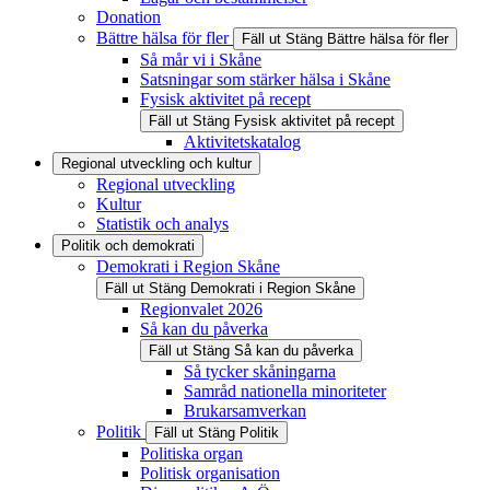
Donation
Bättre hälsa för fler
Fäll ut
Stäng
Bättre hälsa för fler
Så mår vi i Skåne
Satsningar som stärker hälsa i Skåne
Fysisk aktivitet på recept
Fäll ut
Stäng
Fysisk aktivitet på recept
Aktivitetskatalog
Regional utveckling och kultur
Regional utveckling
Kultur
Statistik och analys
Politik och demokrati
Demokrati i Region Skåne
Fäll ut
Stäng
Demokrati i Region Skåne
Regionvalet 2026
Så kan du påverka
Fäll ut
Stäng
Så kan du påverka
Så tycker skåningarna
Samråd nationella minoriteter
Brukarsamverkan
Politik
Fäll ut
Stäng
Politik
Politiska organ
Politisk organisation