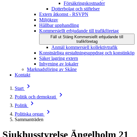
Försäkringskostnader
Dotterbolag och stiftelser
Extern åtkomst - RSVPN
Miljökrav
Hållbar upphandling
Kommersiellt erbjudande till trafikföretag
Fäll ut
Stäng
Kommersiellt erbjudande till
trafikföretag
Anmäl kommersiell kollektivtrafik
Konstnärliga gestaltningsuppdrag och konstinköp
Säker lagring extern
Inhyrning av lokaler
Marknadsföring av Skåne
Kontakt
Start
Politik och demokrati
Politik
Politiska organ
Sammanträden
Sjukhusstyrelse Ängelholm
21