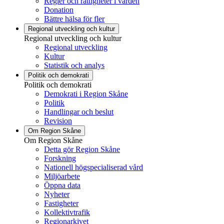
Regler och rättigheter i vården
Donation
Bättre hälsa för fler
Regional utveckling och kultur
Regional utveckling och kultur
Regional utveckling
Kultur
Statistik och analys
Politik och demokrati
Politik och demokrati
Demokrati i Region Skåne
Politik
Handlingar och beslut
Revision
Om Region Skåne
Om Region Skåne
Detta gör Region Skåne
Forskning
Nationell högspecialiserad vård
Miljöarbete
Öppna data
Nyheter
Fastigheter
Kollektivtrafik
Regionarkivet