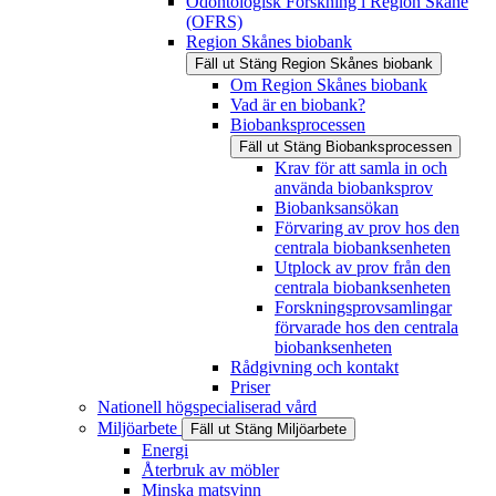
Odontologisk Forskning i Region Skåne
(OFRS)
Region Skånes biobank
Fäll ut
Stäng
Region Skånes biobank
Om Region Skånes biobank
Vad är en biobank?
Biobanksprocessen
Fäll ut
Stäng
Biobanksprocessen
Krav för att samla in och
använda biobanksprov
Biobanksansökan
Förvaring av prov hos den
centrala biobanksenheten
Utplock av prov från den
centrala biobanksenheten
Forskningsprovsamlingar
förvarade hos den centrala
biobanksenheten
Rådgivning och kontakt
Priser
Nationell högspecialiserad vård
Miljöarbete
Fäll ut
Stäng
Miljöarbete
Energi
Återbruk av möbler
Minska matsvinn