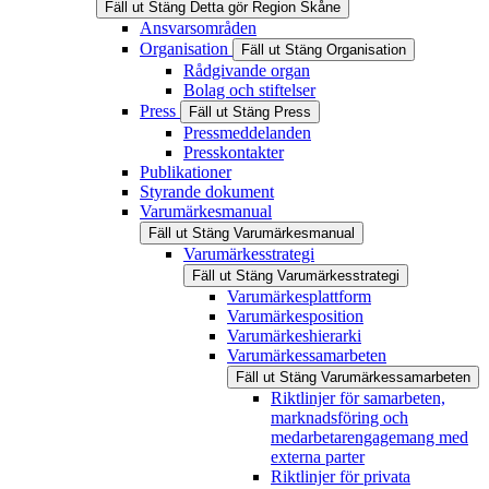
Fäll ut
Stäng
Detta gör Region Skåne
Ansvarsområden
Organisation
Fäll ut
Stäng
Organisation
Rådgivande organ
Bolag och stiftelser
Press
Fäll ut
Stäng
Press
Pressmeddelanden
Presskontakter
Publikationer
Styrande dokument
Varumärkesmanual
Fäll ut
Stäng
Varumärkesmanual
Varumärkesstrategi
Fäll ut
Stäng
Varumärkesstrategi
Varumärkesplattform
Varumärkesposition
Varumärkeshierarki
Varumärkessamarbeten
Fäll ut
Stäng
Varumärkessamarbeten
Riktlinjer för samarbeten,
marknadsföring och
medarbetarengagemang med
externa parter
Riktlinjer för privata