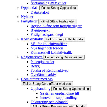
Återlämning av textilier
Öppna data
Fäll ut
Stäng
Öppna data
Datakatalog
Nyheter
Fastigheter
Fäll ut
Stäng
Fastigheter
Region Skåne som fastighetsägare
Byggprojekt
Fastighetsägarstrategi
Kollektivtrafik
Fäll ut
Stäng
Kollektivtrafik
Mål för kollektivtrafiken
Nya linjer och fordon
Kommersiell kollektivtrafik
Regionarkivet
Fäll ut
Stäng
Regionarkivet
Patientjournaler
Betyg
Forska på Regionarkivet
Överlämna arkiv
Göra affärer med oss
Fäll ut
Stäng
Göra affärer med oss
Upphandling
Fäll ut
Stäng
Upphandling
Så går en upphandling till
Innovationsupphandling
Fakturering och e-handel
Fäll ut
Stäng
Fakturering och e-handel