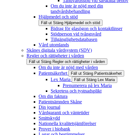
Tandvårdsstöd vid särskilda behov
Om du inte är nöjd med din
tandvårdsbehandling
Hjälpmedel och stöd
Fäll ut
Stäng
Hjälpmedel och stöd
Bidrag för glasögon och kontaktlinser
Stödperson vid tvångsvård
Tillgänglighetsdatabasen
Vård utomlands
Skånes digitala vårdsystem (SDV)
Regler och rättigheter i vården
Fäll ut
Stäng
Regler och rättigheter i vården
Om du inte är nöjd med vården
Patientsäkerhet
Fäll ut
Stäng
Patientsäkerhet
Lex Maria
Fäll ut
Stäng
Lex Maria
Prenumerera på lex Maria
Sekretess och tystnadsplikt
Om din faktura
Patientnämnden Skåne
Din journal
Vårdgaranti och väntetider
Smittskydd
Nationella kvalitetsjämförelser
Prover i biobank
Lagar och bestämmelser