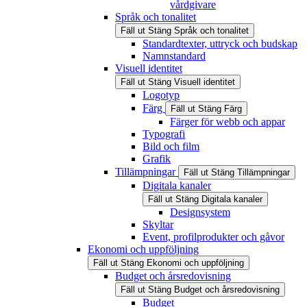
vårdgivare
Språk och tonalitet
Fäll ut
Stäng
Språk och tonalitet
Standardtexter, uttryck och budskap
Namnstandard
Visuell identitet
Fäll ut
Stäng
Visuell identitet
Logotyp
Färg
Fäll ut
Stäng
Färg
Färger för webb och appar
Typografi
Bild och film
Grafik
Tillämpningar
Fäll ut
Stäng
Tillämpningar
Digitala kanaler
Fäll ut
Stäng
Digitala kanaler
Designsystem
Skyltar
Event, profilprodukter och gåvor
Ekonomi och uppföljning
Fäll ut
Stäng
Ekonomi och uppföljning
Budget och årsredovisning
Fäll ut
Stäng
Budget och årsredovisning
Budget