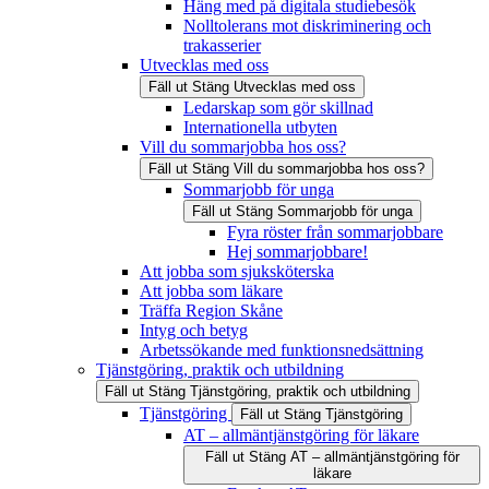
Häng med på digitala studiebesök
Nolltolerans mot diskriminering och
trakasserier
Utvecklas med oss
Fäll ut
Stäng
Utvecklas med oss
Ledarskap som gör skillnad
Internationella utbyten
Vill du sommarjobba hos oss?
Fäll ut
Stäng
Vill du sommarjobba hos oss?
Sommarjobb för unga
Fäll ut
Stäng
Sommarjobb för unga
Fyra röster från sommarjobbare
Hej sommarjobbare!
Att jobba som sjuksköterska
Att jobba som läkare
Träffa Region Skåne
Intyg och betyg
Arbetssökande med funktionsnedsättning
Tjänstgöring, praktik och utbildning
Fäll ut
Stäng
Tjänstgöring, praktik och utbildning
Tjänstgöring
Fäll ut
Stäng
Tjänstgöring
AT – allmäntjänstgöring för läkare
Fäll ut
Stäng
AT – allmäntjänstgöring för
läkare