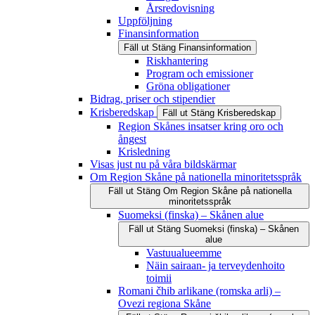
Årsredovisning
Uppföljning
Finansinformation
Fäll ut
Stäng
Finansinformation
Riskhantering
Program och emissioner
Gröna obligationer
Bidrag, priser och stipendier
Krisberedskap
Fäll ut
Stäng
Krisberedskap
Region Skånes insatser kring oro och
ångest
Krisledning
Visas just nu på våra bildskärmar
Om Region Skåne på nationella minoritetsspråk
Fäll ut
Stäng
Om Region Skåne på nationella
minoritetsspråk
Suomeksi (finska) – Skånen alue
Fäll ut
Stäng
Suomeksi (finska) – Skånen
alue
Vastuualueemme
Näin sairaan- ja terveydenhoito
toimii
Romani čhib arlikane (romska arli) –
Ovezi regiona Skåne