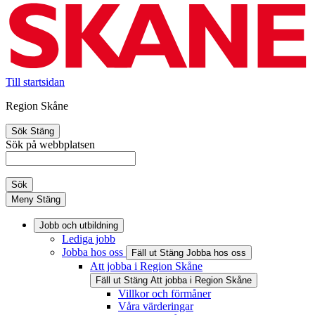
Till startsidan
Region Skåne
Sök
Stäng
Sök på webbplatsen
Sök
Meny
Stäng
Jobb och utbildning
Lediga jobb
Jobba hos oss
Fäll ut
Stäng
Jobba hos oss
Att jobba i Region Skåne
Fäll ut
Stäng
Att jobba i Region Skåne
Villkor och förmåner
Våra värderingar