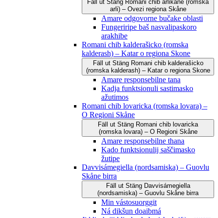
Fäll ut
Stäng
Romani čhib arlikane (romska
arli) – Ovezi regiona Skåne
Amare odgovorne bučake oblasti
Fungeriripe baš nasvalipaskoro
arakhibe
Romani chib kalderašicko (romska
kalderash) – Katar o regiona Skone
Fäll ut
Stäng
Romani chib kalderašicko
(romska kalderash) – Katar o regiona Skone
Amare responsebilne tana
Kadja funktsionuli sastimasko
ažutimos
Romani chib lovaricka (romska lovara) –
O Regioni Skåne
Fäll ut
Stäng
Romani chib lovaricka
(romska lovara) – O Regioni Skåne
Amare responsebilne thana
Kado funktsionulij saščimasko
žutipe
Davvisámegiella (nordsamiska) – Guovlu
Skåne birra
Fäll ut
Stäng
Davvisámegiella
(nordsamiska) – Guovlu Skåne birra
Min vástosuorggit
Ná dikšun doaibmá