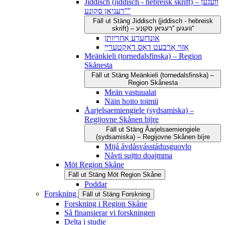
Jiddisch (jiddisch - hebreisk skrift) – וועגען
''רעגיאן סקונע''
Fäll ut
Stäng
Jiddisch (jiddisch - hebreisk
skrift) – וועגען ''רעגיאן סקונע''
אונדזערע אַחריותן
אַזוי אַרבעט דאָס דאָקטערײַ
Meänkieli (tornedalsfinska) – Region
Skånesta
Fäll ut
Stäng
Meänkieli (tornedalsfinska) –
Region Skånesta
Meän vastuualat
Näin hoito toimii
Åarjelsaemiengiele (sydsamiska) –
Regijovne Skånen bïjre
Fäll ut
Stäng
Åarjelsaemiengiele
(sydsamiska) – Regijovne Skånen bïjre
Mijá åvdåsvásstádusguovlo
Nåvti sujtto doajmma
Möt Region Skåne
Fäll ut
Stäng
Möt Region Skåne
Poddar
Forskning
Fäll ut
Stäng
Forskning
Forskning i Region Skåne
Så finansierar vi forskningen
Delta i studie