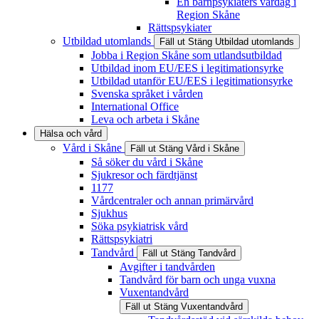
En barnpsykiaters vardag i
Region Skåne
Rättspsykiater
Utbildad utomlands
Fäll ut
Stäng
Utbildad utomlands
Jobba i Region Skåne som utlandsutbildad
Utbildad inom EU/EES i legitimationsyrke
Utbildad utanför EU/EES i legitimationsyrke
Svenska språket i vården
International Office
Leva och arbeta i Skåne
Hälsa och vård
Vård i Skåne
Fäll ut
Stäng
Vård i Skåne
Så söker du vård i Skåne
Sjukresor och färdtjänst
1177
Vårdcentraler och annan primärvård
Sjukhus
Söka psykiatrisk vård
Rättspsykiatri
Tandvård
Fäll ut
Stäng
Tandvård
Avgifter i tandvården
Tandvård för barn och unga vuxna
Vuxentandvård
Fäll ut
Stäng
Vuxentandvård