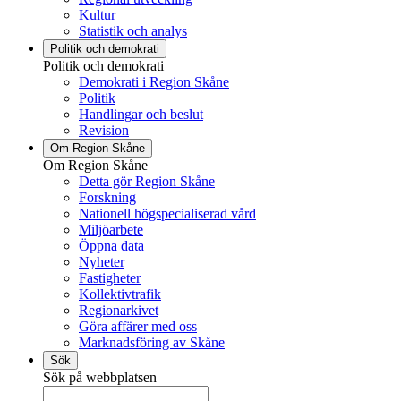
Kultur
Statistik och analys
Politik och demokrati
Politik och demokrati
Demokrati i Region Skåne
Politik
Handlingar och beslut
Revision
Om Region Skåne
Om Region Skåne
Detta gör Region Skåne
Forskning
Nationell högspecialiserad vård
Miljöarbete
Öppna data
Nyheter
Fastigheter
Kollektivtrafik
Regionarkivet
Göra affärer med oss
Marknadsföring av Skåne
Sök
Sök på webbplatsen