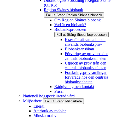
Odontologisk Forskning i Region Skåne
(OFRS)
Region Skånes biobank
Fäll ut
Stäng
Region Skånes biobank
Om Region Skånes biobank
Vad är en biobank?
Biobanksprocessen
Fäll ut
Stäng
Biobanksprocessen
Krav för att samla in och
använda biobanksprov
Biobanksansökan
Förvaring av prov hos den
centrala biobanksenheten
Utplock av prov från den
centrala biobanksenheten
Forskningsprovsamlingar
förvarade hos den centrala
biobanksenheten
Rådgivning och kontakt
Priser
Nationell högspecialiserad vård
Miljöarbete
Fäll ut
Stäng
Miljöarbete
Energi
Återbruk av möbler
Minska matsvinn