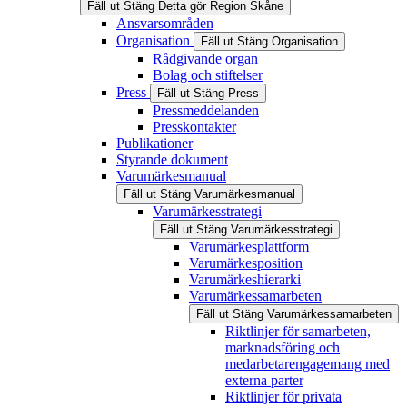
Fäll ut
Stäng
Detta gör Region Skåne
Ansvarsområden
Organisation
Fäll ut
Stäng
Organisation
Rådgivande organ
Bolag och stiftelser
Press
Fäll ut
Stäng
Press
Pressmeddelanden
Presskontakter
Publikationer
Styrande dokument
Varumärkesmanual
Fäll ut
Stäng
Varumärkesmanual
Varumärkesstrategi
Fäll ut
Stäng
Varumärkesstrategi
Varumärkesplattform
Varumärkesposition
Varumärkeshierarki
Varumärkessamarbeten
Fäll ut
Stäng
Varumärkessamarbeten
Riktlinjer för samarbeten,
marknadsföring och
medarbetarengagemang med
externa parter
Riktlinjer för privata