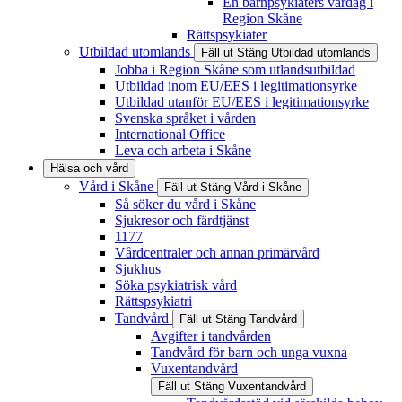
En barnpsykiaters vardag i
Region Skåne
Rättspsykiater
Utbildad utomlands
Fäll ut
Stäng
Utbildad utomlands
Jobba i Region Skåne som utlandsutbildad
Utbildad inom EU/EES i legitimationsyrke
Utbildad utanför EU/EES i legitimationsyrke
Svenska språket i vården
International Office
Leva och arbeta i Skåne
Hälsa och vård
Vård i Skåne
Fäll ut
Stäng
Vård i Skåne
Så söker du vård i Skåne
Sjukresor och färdtjänst
1177
Vårdcentraler och annan primärvård
Sjukhus
Söka psykiatrisk vård
Rättspsykiatri
Tandvård
Fäll ut
Stäng
Tandvård
Avgifter i tandvården
Tandvård för barn och unga vuxna
Vuxentandvård
Fäll ut
Stäng
Vuxentandvård