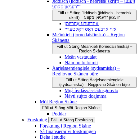
Jiddisch (jiddisch - hebreisk skrift) – וועגען
''רעגיאן סקונע''
Fäll ut
Stäng
Jiddisch (jiddisch - hebreisk
skrift) – וועגען ''רעגיאן סקונע''
אונדזערע אַחריותן
אַזוי אַרבעט דאָס דאָקטערײַ
Meänkieli (tornedalsfinska) – Region
Skånesta
Fäll ut
Stäng
Meänkieli (tornedalsfinska) –
Region Skånesta
Meän vastuualat
Näin hoito toimii
Åarjelsaemiengiele (sydsamiska) –
Regijovne Skånen bïjre
Fäll ut
Stäng
Åarjelsaemiengiele
(sydsamiska) – Regijovne Skånen bïjre
Mijá åvdåsvásstádusguovlo
Nåvti sujtto doajmma
Möt Region Skåne
Fäll ut
Stäng
Möt Region Skåne
Poddar
Forskning
Fäll ut
Stäng
Forskning
Forskning i Region Skåne
Så finansierar vi forskningen
Delta i studie