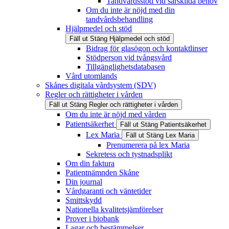
Tandvårdsstöd vid särskilda behov
Om du inte är nöjd med din
tandvårdsbehandling
Hjälpmedel och stöd
Fäll ut
Stäng
Hjälpmedel och stöd
Bidrag för glasögon och kontaktlinser
Stödperson vid tvångsvård
Tillgänglighetsdatabasen
Vård utomlands
Skånes digitala vårdsystem (SDV)
Regler och rättigheter i vården
Fäll ut
Stäng
Regler och rättigheter i vården
Om du inte är nöjd med vården
Patientsäkerhet
Fäll ut
Stäng
Patientsäkerhet
Lex Maria
Fäll ut
Stäng
Lex Maria
Prenumerera på lex Maria
Sekretess och tystnadsplikt
Om din faktura
Patientnämnden Skåne
Din journal
Vårdgaranti och väntetider
Smittskydd
Nationella kvalitetsjämförelser
Prover i biobank
Lagar och bestämmelser