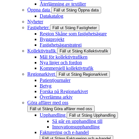
Återlämning av textilier
Öppna data
Fäll ut
Stäng
Öppna data
Datakatalog
Nyheter
Fastigheter
Fäll ut
Stäng
Fastigheter
Region Skåne som fastighetsägare
Byggprojekt
Fastighetsägarstrategi
Kollektivtrafik
Fäll ut
Stäng
Kollektivtrafik
Mål för kollektivtrafiken
Nya linjer och fordon
Kommersiell kollektivtrafik
Regionarkivet
Fäll ut
Stäng
Regionarkivet
Patientjournaler
Betyg
Forska på Regionarkivet
Överlämna arkiv
Göra affärer med oss
Fäll ut
Stäng
Göra affärer med oss
Upphandling
Fäll ut
Stäng
Upphandling
Så går en upphandling till
Innovationsupphandling
Fakturering och e-handel
Fäll ut
Stäng
Fakturering och e-handel