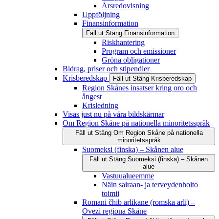
Årsredovisning
Uppföljning
Finansinformation
Fäll ut
Stäng
Finansinformation
Riskhantering
Program och emissioner
Gröna obligationer
Bidrag, priser och stipendier
Krisberedskap
Fäll ut
Stäng
Krisberedskap
Region Skånes insatser kring oro och
ångest
Krisledning
Visas just nu på våra bildskärmar
Om Region Skåne på nationella minoritetsspråk
Fäll ut
Stäng
Om Region Skåne på nationella
minoritetsspråk
Suomeksi (finska) – Skånen alue
Fäll ut
Stäng
Suomeksi (finska) – Skånen
alue
Vastuualueemme
Näin sairaan- ja terveydenhoito
toimii
Romani čhib arlikane (romska arli) –
Ovezi regiona Skåne