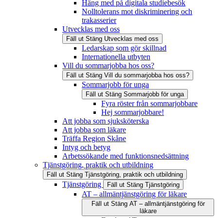
Häng med på digitala studiebesök
Nolltolerans mot diskriminering och
trakasserier
Utvecklas med oss
Fäll ut
Stäng
Utvecklas med oss
Ledarskap som gör skillnad
Internationella utbyten
Vill du sommarjobba hos oss?
Fäll ut
Stäng
Vill du sommarjobba hos oss?
Sommarjobb för unga
Fäll ut
Stäng
Sommarjobb för unga
Fyra röster från sommarjobbare
Hej sommarjobbare!
Att jobba som sjuksköterska
Att jobba som läkare
Träffa Region Skåne
Intyg och betyg
Arbetssökande med funktionsnedsättning
Tjänstgöring, praktik och utbildning
Fäll ut
Stäng
Tjänstgöring, praktik och utbildning
Tjänstgöring
Fäll ut
Stäng
Tjänstgöring
AT – allmäntjänstgöring för läkare
Fäll ut
Stäng
AT – allmäntjänstgöring för
läkare