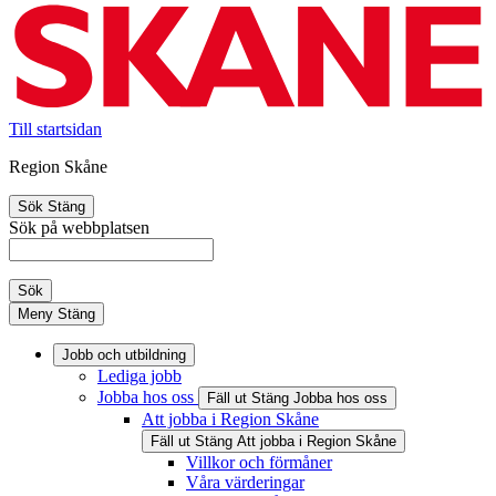
Till startsidan
Region Skåne
Sök
Stäng
Sök på webbplatsen
Sök
Meny
Stäng
Jobb och utbildning
Lediga jobb
Jobba hos oss
Fäll ut
Stäng
Jobba hos oss
Att jobba i Region Skåne
Fäll ut
Stäng
Att jobba i Region Skåne
Villkor och förmåner
Våra värderingar