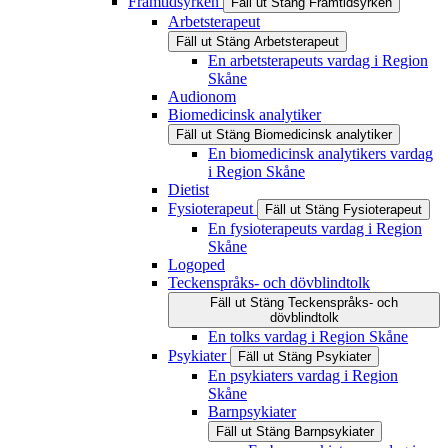
Framtidsyrken
Fäll ut
Stäng
Framtidsyrken
Arbetsterapeut
Fäll ut
Stäng
Arbetsterapeut
En arbetsterapeuts vardag i Region
Skåne
Audionom
Biomedicinsk analytiker
Fäll ut
Stäng
Biomedicinsk analytiker
En biomedicinsk analytikers vardag
i Region Skåne
Dietist
Fysioterapeut
Fäll ut
Stäng
Fysioterapeut
En fysioterapeuts vardag i Region
Skåne
Logoped
Teckenspråks- och dövblindtolk
Fäll ut
Stäng
Teckenspråks- och
dövblindtolk
En tolks vardag i Region Skåne
Psykiater
Fäll ut
Stäng
Psykiater
En psykiaters vardag i Region
Skåne
Barnpsykiater
Fäll ut
Stäng
Barnpsykiater