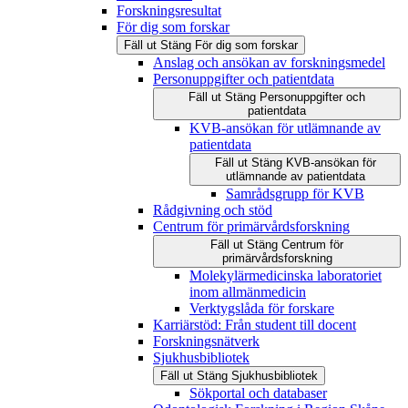
Forskningsresultat
För dig som forskar
Fäll ut
Stäng
För dig som forskar
Anslag och ansökan av forskningsmedel
Personuppgifter och patientdata
Fäll ut
Stäng
Personuppgifter och
patientdata
KVB-ansökan för utlämnande av
patientdata
Fäll ut
Stäng
KVB-ansökan för
utlämnande av patientdata
Samrådsgrupp för KVB
Rådgivning och stöd
Centrum för primärvårdsforskning
Fäll ut
Stäng
Centrum för
primärvårdsforskning
Molekylärmedicinska laboratoriet
inom allmänmedicin
Verktygslåda för forskare
Karriärstöd: Från student till docent
Forskningsnätverk
Sjukhusbibliotek
Fäll ut
Stäng
Sjukhusbibliotek
Sökportal och databaser