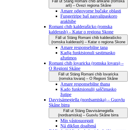
Fäll ut
Stäng
Romani čhib arlikane (romska
arli) – Ovezi regiona Skåne
Amare odgovorne bučake oblasti
Fungeriripe baš nasvalipaskoro
arakhibe
Romani chib kalderašicko (romska
kalderash) – Katar o regiona Skone
Fäll ut
Stäng
Romani chib kalderašicko
(romska kalderash) – Katar o regiona Skone
Amare responsebilne tana
Kadja funktsionuli sastimasko
ažutimos
Romani chib lovaricka (romska lovara) –
O Regioni Skåne
Fäll ut
Stäng
Romani chib lovaricka
(romska lovara) – O Regioni Skåne
Amare responsebilne thana
Kado funktsionulij saščimasko
žutipe
Davvisámegiella (nordsamiska) – Guovlu
Skåne birra
Fäll ut
Stäng
Davvisámegiella
(nordsamiska) – Guovlu Skåne birra
Min vástosuorggit
Ná dikšun doaibmá