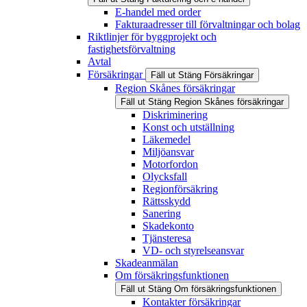
E-handel med order
Fakturaadresser till förvaltningar och bolag
Riktlinjer för byggprojekt och
fastighetsförvaltning
Avtal
Försäkringar
Fäll ut
Stäng
Försäkringar
Region Skånes försäkringar
Fäll ut
Stäng
Region Skånes försäkringar
Diskriminering
Konst och utställning
Läkemedel
Miljöansvar
Motorfordon
Olycksfall
Regionförsäkring
Rättsskydd
Sanering
Skadekonto
Tjänsteresa
VD- och styrelseansvar
Skadeanmälan
Om försäkringsfunktionen
Fäll ut
Stäng
Om försäkringsfunktionen
Kontakter försäkringar