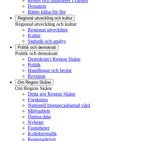
Regler och rättigheter i vården
Donation
Bättre hälsa för fler
Regional utveckling och kultur
Regional utveckling och kultur
Regional utveckling
Kultur
Statistik och analys
Politik och demokrati
Politik och demokrati
Demokrati i Region Skåne
Politik
Handlingar och beslut
Revision
Om Region Skåne
Om Region Skåne
Detta gör Region Skåne
Forskning
Nationell högspecialiserad vård
Miljöarbete
Öppna data
Nyheter
Fastigheter
Kollektivtrafik
Regionarkivet