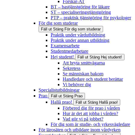
Forskar-AT
BT – bastjänstgöring för läkare
ST – specialiseringstjänstgöring
PTP – praktisk tjänstgöring för psykologer
För dig som studerar
Fäll ut
Stäng
För dig som studerar
Praktik under vårdutbildning
Praktik under annan utbildning
Examensarbete
Studentmedarbetare
Hej student!
Fäll ut
Stäng
Hej student!
Att bryta smittvägarna
Sekretess
Se människan bakom
Handledare och student berättar
Vi behöver dig
Specialistutbildningar
Prao
Fäll ut
Stäng
Prao
Hallå prao!
Fäll ut
Stäng
Hallå prao!
Förbered dig för prao i vården
Hur är det att jobba i vården?
Vad gör vi på jobbet?
För dig som är studie- och yrkesvägledare
För lärosäten och utbildare inom vårdyrken