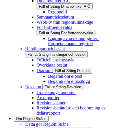
Dina politiker A-Ö
Fäll ut
Stäng
Dina politiker A-Ö
Regionråd
Sammanträdesdatum
Webb-tv från regionfullmäktige
För förtroendevalda
Fäll ut
Stäng
För förtroendevalda
Lagring av personuppgifter i
förtroendemannaregistret
Handlingar och beslut
Fäll ut
Stäng
Handlingar och beslut
Officiell anslagstavla
Överklaga beslut
Diarium
Fäll ut
Stäng
Diarium
Begäran om e-post
Begäran om e-postlogg
Revision
Fäll ut
Stäng
Revision
Granskningsrapporter
Årsrapporter
Revisionsplaner
Revisionsberättelse och bedömning av
delårsrapport
Om Region Skåne
Detta gör Region Skåne