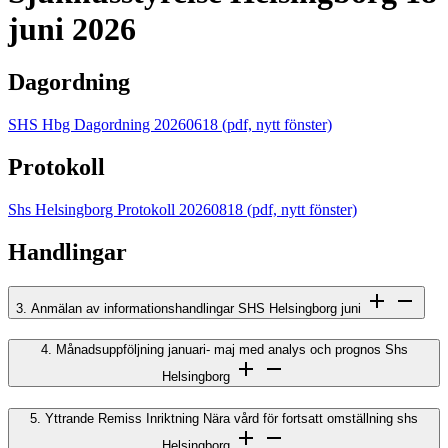
juni 2026
Dagordning
SHS Hbg Dagordning 20260618
(pdf, nytt fönster)
Protokoll
Shs Helsingborg Protokoll 20260818
(pdf, nytt fönster)
Handlingar
3. Anmälan av informationshandlingar SHS Helsingborg juni
4. Månadsuppföljning januari- maj med analys och prognos Shs
Helsingborg
5. Yttrande Remiss Inriktning Nära vård för fortsatt omställning shs
Helsingborg