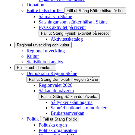
Donation
Bättre hälsa för fler
Fäll ut
Stäng
Bättre hälsa för fler
Så mår vi i Skåne
Satsningar som stärker hälsa i Skåne
Fysisk aktivitet på recept
Fäll ut
Stäng
Fysisk aktivitet på recept
Aktivitetskatalog
Regional utveckling och kultur
Regional utveckling
Kultur
Statistik och analys
Politik och demokrati
Demokrati i Region Skåne
Fäll ut
Stäng
Demokrati i Region Skåne
Regionvalet 2026
Så kan du påverka
Fäll ut
Stäng
Så kan du påverka
Så tycker skåningarna
Samråd nationella minoriteter
Brukarsamverkan
Politik
Fäll ut
Stäng
Politik
Politiska organ
Politisk organisation