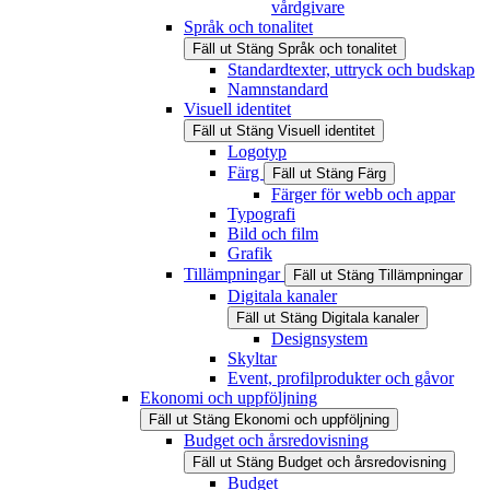
vårdgivare
Språk och tonalitet
Fäll ut
Stäng
Språk och tonalitet
Standardtexter, uttryck och budskap
Namnstandard
Visuell identitet
Fäll ut
Stäng
Visuell identitet
Logotyp
Färg
Fäll ut
Stäng
Färg
Färger för webb och appar
Typografi
Bild och film
Grafik
Tillämpningar
Fäll ut
Stäng
Tillämpningar
Digitala kanaler
Fäll ut
Stäng
Digitala kanaler
Designsystem
Skyltar
Event, profilprodukter och gåvor
Ekonomi och uppföljning
Fäll ut
Stäng
Ekonomi och uppföljning
Budget och årsredovisning
Fäll ut
Stäng
Budget och årsredovisning
Budget