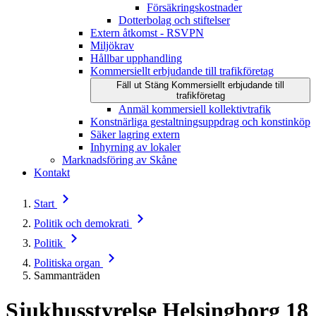
Försäkringskostnader
Dotterbolag och stiftelser
Extern åtkomst - RSVPN
Miljökrav
Hållbar upphandling
Kommersiellt erbjudande till trafikföretag
Fäll ut
Stäng
Kommersiellt erbjudande till
trafikföretag
Anmäl kommersiell kollektivtrafik
Konstnärliga gestaltningsuppdrag och konstinköp
Säker lagring extern
Inhyrning av lokaler
Marknadsföring av Skåne
Kontakt
Start
Politik och demokrati
Politik
Politiska organ
Sammanträden
Sjukhusstyrelse Helsingborg
18