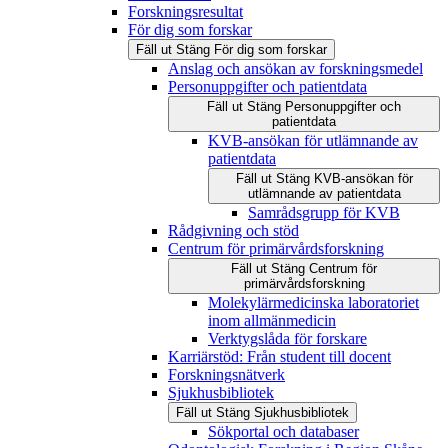
Forskningsresultat
För dig som forskar
Fäll ut
Stäng
För dig som forskar
Anslag och ansökan av forskningsmedel
Personuppgifter och patientdata
Fäll ut
Stäng
Personuppgifter och
patientdata
KVB-ansökan för utlämnande av
patientdata
Fäll ut
Stäng
KVB-ansökan för
utlämnande av patientdata
Samrådsgrupp för KVB
Rådgivning och stöd
Centrum för primärvårdsforskning
Fäll ut
Stäng
Centrum för
primärvårdsforskning
Molekylärmedicinska laboratoriet
inom allmänmedicin
Verktygslåda för forskare
Karriärstöd: Från student till docent
Forskningsnätverk
Sjukhusbibliotek
Fäll ut
Stäng
Sjukhusbibliotek
Sökportal och databaser