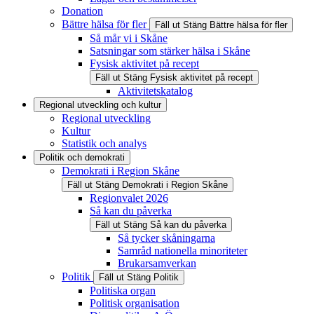
Donation
Bättre hälsa för fler
Fäll ut
Stäng
Bättre hälsa för fler
Så mår vi i Skåne
Satsningar som stärker hälsa i Skåne
Fysisk aktivitet på recept
Fäll ut
Stäng
Fysisk aktivitet på recept
Aktivitetskatalog
Regional utveckling och kultur
Regional utveckling
Kultur
Statistik och analys
Politik och demokrati
Demokrati i Region Skåne
Fäll ut
Stäng
Demokrati i Region Skåne
Regionvalet 2026
Så kan du påverka
Fäll ut
Stäng
Så kan du påverka
Så tycker skåningarna
Samråd nationella minoriteter
Brukarsamverkan
Politik
Fäll ut
Stäng
Politik
Politiska organ
Politisk organisation