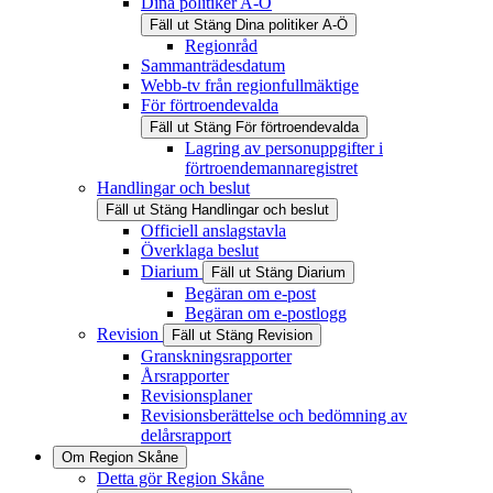
Dina politiker A-Ö
Fäll ut
Stäng
Dina politiker A-Ö
Regionråd
Sammanträdesdatum
Webb-tv från regionfullmäktige
För förtroendevalda
Fäll ut
Stäng
För förtroendevalda
Lagring av personuppgifter i
förtroendemannaregistret
Handlingar och beslut
Fäll ut
Stäng
Handlingar och beslut
Officiell anslagstavla
Överklaga beslut
Diarium
Fäll ut
Stäng
Diarium
Begäran om e-post
Begäran om e-postlogg
Revision
Fäll ut
Stäng
Revision
Granskningsrapporter
Årsrapporter
Revisionsplaner
Revisionsberättelse och bedömning av
delårsrapport
Om Region Skåne
Detta gör Region Skåne