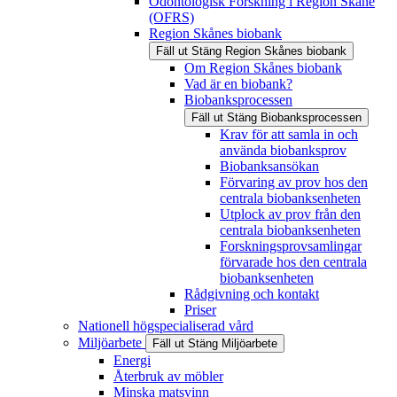
Odontologisk Forskning i Region Skåne
(OFRS)
Region Skånes biobank
Fäll ut
Stäng
Region Skånes biobank
Om Region Skånes biobank
Vad är en biobank?
Biobanksprocessen
Fäll ut
Stäng
Biobanksprocessen
Krav för att samla in och
använda biobanksprov
Biobanksansökan
Förvaring av prov hos den
centrala biobanksenheten
Utplock av prov från den
centrala biobanksenheten
Forskningsprovsamlingar
förvarade hos den centrala
biobanksenheten
Rådgivning och kontakt
Priser
Nationell högspecialiserad vård
Miljöarbete
Fäll ut
Stäng
Miljöarbete
Energi
Återbruk av möbler
Minska matsvinn