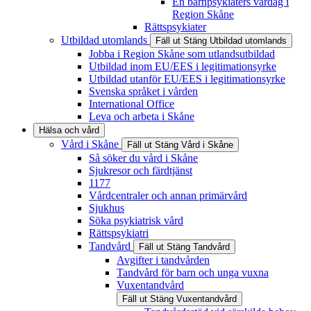
En barnpsykiaters vardag i
Region Skåne
Rättspsykiater
Utbildad utomlands
Fäll ut
Stäng
Utbildad utomlands
Jobba i Region Skåne som utlandsutbildad
Utbildad inom EU/EES i legitimationsyrke
Utbildad utanför EU/EES i legitimationsyrke
Svenska språket i vården
International Office
Leva och arbeta i Skåne
Hälsa och vård
Vård i Skåne
Fäll ut
Stäng
Vård i Skåne
Så söker du vård i Skåne
Sjukresor och färdtjänst
1177
Vårdcentraler och annan primärvård
Sjukhus
Söka psykiatrisk vård
Rättspsykiatri
Tandvård
Fäll ut
Stäng
Tandvård
Avgifter i tandvården
Tandvård för barn och unga vuxna
Vuxentandvård
Fäll ut
Stäng
Vuxentandvård