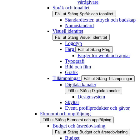
vårdgivare
Språk och tonalitet
Fäll ut
Stäng
Språk och tonalitet
Standardtexter, uttryck och budskap
Namnstandard
Visuell identitet
Fäll ut
Stäng
Visuell identitet
Logotyp
Färg
Fäll ut
Stäng
Färg
Färger för webb och appar
Typografi
Bild och film
Grafik
Tillämpningar
Fäll ut
Stäng
Tillämpningar
Digitala kanaler
Fäll ut
Stäng
Digitala kanaler
Designsystem
Skyltar
Event, profilprodukter och gåvor
Ekonomi och uppföljning
Fäll ut
Stäng
Ekonomi och uppföljning
Budget och årsredovisning
Fäll ut
Stäng
Budget och årsredovisning
Budget