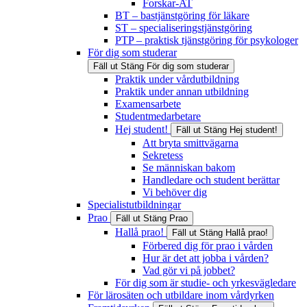
Forskar-AT
BT – bastjänstgöring för läkare
ST – specialiseringstjänstgöring
PTP – praktisk tjänstgöring för psykologer
För dig som studerar
Fäll ut
Stäng
För dig som studerar
Praktik under vårdutbildning
Praktik under annan utbildning
Examensarbete
Studentmedarbetare
Hej student!
Fäll ut
Stäng
Hej student!
Att bryta smittvägarna
Sekretess
Se människan bakom
Handledare och student berättar
Vi behöver dig
Specialistutbildningar
Prao
Fäll ut
Stäng
Prao
Hallå prao!
Fäll ut
Stäng
Hallå prao!
Förbered dig för prao i vården
Hur är det att jobba i vården?
Vad gör vi på jobbet?
För dig som är studie- och yrkesvägledare
För lärosäten och utbildare inom vårdyrken