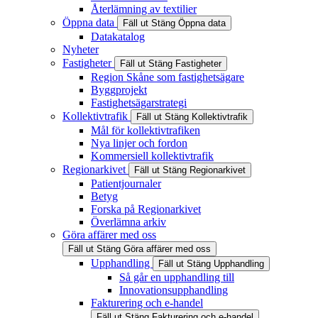
Återlämning av textilier
Öppna data
Fäll ut
Stäng
Öppna data
Datakatalog
Nyheter
Fastigheter
Fäll ut
Stäng
Fastigheter
Region Skåne som fastighetsägare
Byggprojekt
Fastighetsägarstrategi
Kollektivtrafik
Fäll ut
Stäng
Kollektivtrafik
Mål för kollektivtrafiken
Nya linjer och fordon
Kommersiell kollektivtrafik
Regionarkivet
Fäll ut
Stäng
Regionarkivet
Patientjournaler
Betyg
Forska på Regionarkivet
Överlämna arkiv
Göra affärer med oss
Fäll ut
Stäng
Göra affärer med oss
Upphandling
Fäll ut
Stäng
Upphandling
Så går en upphandling till
Innovationsupphandling
Fakturering och e-handel
Fäll ut
Stäng
Fakturering och e-handel