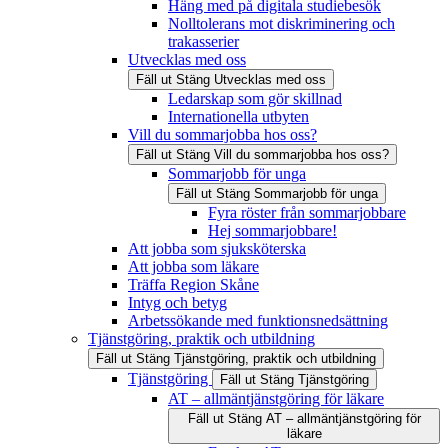
Häng med på digitala studiebesök
Nolltolerans mot diskriminering och
trakasserier
Utvecklas med oss
Fäll ut
Stäng
Utvecklas med oss
Ledarskap som gör skillnad
Internationella utbyten
Vill du sommarjobba hos oss?
Fäll ut
Stäng
Vill du sommarjobba hos oss?
Sommarjobb för unga
Fäll ut
Stäng
Sommarjobb för unga
Fyra röster från sommarjobbare
Hej sommarjobbare!
Att jobba som sjuksköterska
Att jobba som läkare
Träffa Region Skåne
Intyg och betyg
Arbetssökande med funktionsnedsättning
Tjänstgöring, praktik och utbildning
Fäll ut
Stäng
Tjänstgöring, praktik och utbildning
Tjänstgöring
Fäll ut
Stäng
Tjänstgöring
AT – allmäntjänstgöring för läkare
Fäll ut
Stäng
AT – allmäntjänstgöring för
läkare