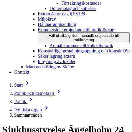
Försäkringskostnader
Dotterbolag och stiftelser
Extern åtkomst - RSVPN
Miljökrav
Hållbar upphandling
Kommersiellt erbjudande till trafikföretag
Fäll ut
Stäng
Kommersiellt erbjudande till
trafikföretag
Anmäl kommersiell kollektivtrafik
Konstnärliga gestaltningsuppdrag och konstinköp
Säker lagring extern
Inhyrning av lokaler
Marknadsföring av Skåne
Kontakt
Start
Politik och demokrati
Politik
Politiska organ
Sammanträden
Sjukhusstyrelse Ängelholm
24