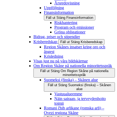
Årsredovisning
Uppföljning
Finansinformation
Fäll ut
Stäng
Finansinformation
Riskhantering
Program och emissioner
Gröna obligationer
Bidrag, priser och stipendier
Krisberedskap
Fäll ut
Stäng
Krisberedskap
Region Skånes insatser kring oro och
ångest
Krisledning
Visas just nu på våra bildskärmar
Om Region Skåne på nationella minoritetsspråk
Fäll ut
Stäng
Om Region Skåne på nationella
minoritetsspråk
Suomeksi (finska) – Skånen alue
Fäll ut
Stäng
Suomeksi (finska) – Skånen
alue
Vastuualueemme
Näin sairaan- ja terveydenhoito
toimii
Romani čhib arlikane (romska arli) –
Ovezi regiona Skåne