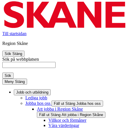
Till startsidan
Region Skåne
Sök
Stäng
Sök på webbplatsen
Sök
Meny
Stäng
Jobb och utbildning
Lediga jobb
Jobba hos oss
Fäll ut
Stäng
Jobba hos oss
Att jobba i Region Skåne
Fäll ut
Stäng
Att jobba i Region Skåne
Villkor och förmåner
Våra värderingar