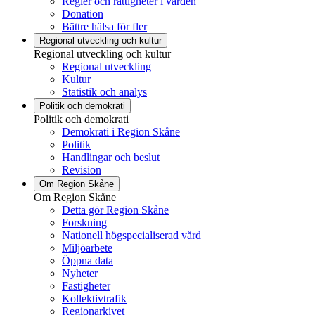
Regler och rättigheter i vården
Donation
Bättre hälsa för fler
Regional utveckling och kultur
Regional utveckling och kultur
Regional utveckling
Kultur
Statistik och analys
Politik och demokrati
Politik och demokrati
Demokrati i Region Skåne
Politik
Handlingar och beslut
Revision
Om Region Skåne
Om Region Skåne
Detta gör Region Skåne
Forskning
Nationell högspecialiserad vård
Miljöarbete
Öppna data
Nyheter
Fastigheter
Kollektivtrafik
Regionarkivet