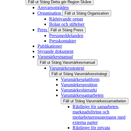
Fäll ut
Stäng
Detta gör Region Skåne
Ansvarsområden
Organisation
Fäll ut
Stäng
Organisation
Rådgivande organ
Bolag och stiftelser
Press
Fäll ut
Stäng
Press
Pressmeddelanden
Presskontakter
Publikationer
Styrande dokument
Varumärkesmanual
Fäll ut
Stäng
Varumärkesmanual
Varumärkesstrategi
Fäll ut
Stäng
Varumärkesstrategi
Varumärkesplattform
Varumärkesposition
Varumärkeshierarki
Varumärkessamarbeten
Fäll ut
Stäng
Varumärkessamarbeten
Riktlinjer för samarbeten,
marknadsföring och
medarbetarengagemang med
externa parter
Riktlinjer för privata