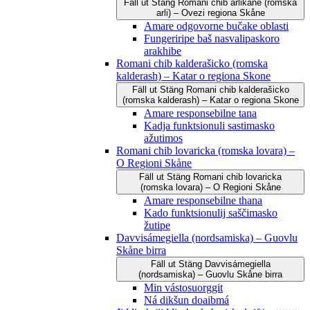
Fäll ut
Stäng
Romani čhib arlikane (romska
arli) – Ovezi regiona Skåne
Amare odgovorne bučake oblasti
Fungeriripe baš nasvalipaskoro
arakhibe
Romani chib kalderašicko (romska
kalderash) – Katar o regiona Skone
Fäll ut
Stäng
Romani chib kalderašicko
(romska kalderash) – Katar o regiona Skone
Amare responsebilne tana
Kadja funktsionuli sastimasko
ažutimos
Romani chib lovaricka (romska lovara) –
O Regioni Skåne
Fäll ut
Stäng
Romani chib lovaricka
(romska lovara) – O Regioni Skåne
Amare responsebilne thana
Kado funktsionulij saščimasko
žutipe
Davvisámegiella (nordsamiska) – Guovlu
Skåne birra
Fäll ut
Stäng
Davvisámegiella
(nordsamiska) – Guovlu Skåne birra
Min vástosuorggit
Ná dikšun doaibmá