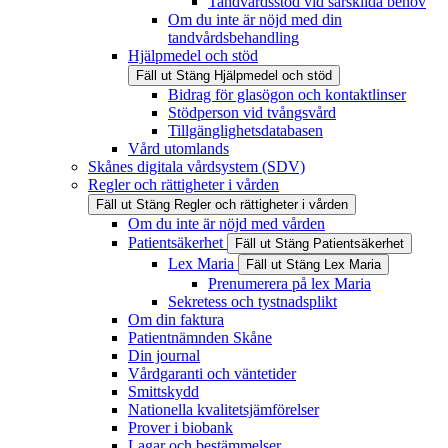
Tandvårdsstöd vid särskilda behov
Om du inte är nöjd med din
tandvårdsbehandling
Hjälpmedel och stöd
Fäll ut
Stäng
Hjälpmedel och stöd
Bidrag för glasögon och kontaktlinser
Stödperson vid tvångsvård
Tillgänglighetsdatabasen
Vård utomlands
Skånes digitala vårdsystem (SDV)
Regler och rättigheter i vården
Fäll ut
Stäng
Regler och rättigheter i vården
Om du inte är nöjd med vården
Patientsäkerhet
Fäll ut
Stäng
Patientsäkerhet
Lex Maria
Fäll ut
Stäng
Lex Maria
Prenumerera på lex Maria
Sekretess och tystnadsplikt
Om din faktura
Patientnämnden Skåne
Din journal
Vårdgaranti och väntetider
Smittskydd
Nationella kvalitetsjämförelser
Prover i biobank
Lagar och bestämmelser