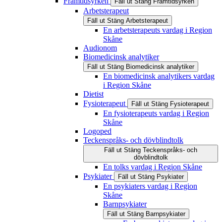
Framtidsyrken
Fäll ut
Stäng
Framtidsyrken
Arbetsterapeut
Fäll ut
Stäng
Arbetsterapeut
En arbetsterapeuts vardag i Region
Skåne
Audionom
Biomedicinsk analytiker
Fäll ut
Stäng
Biomedicinsk analytiker
En biomedicinsk analytikers vardag
i Region Skåne
Dietist
Fysioterapeut
Fäll ut
Stäng
Fysioterapeut
En fysioterapeuts vardag i Region
Skåne
Logoped
Teckenspråks- och dövblindtolk
Fäll ut
Stäng
Teckenspråks- och
dövblindtolk
En tolks vardag i Region Skåne
Psykiater
Fäll ut
Stäng
Psykiater
En psykiaters vardag i Region
Skåne
Barnpsykiater
Fäll ut
Stäng
Barnpsykiater