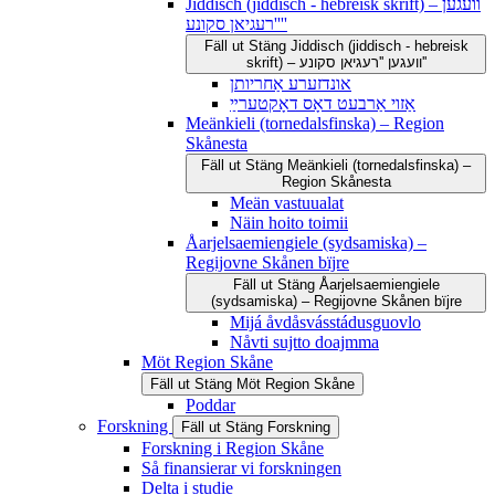
Jiddisch (jiddisch - hebreisk skrift) – וועגען
''רעגיאן סקונע''
Fäll ut
Stäng
Jiddisch (jiddisch - hebreisk
skrift) – וועגען ''רעגיאן סקונע''
אונדזערע אַחריותן
אַזוי אַרבעט דאָס דאָקטערײַ
Meänkieli (tornedalsfinska) – Region
Skånesta
Fäll ut
Stäng
Meänkieli (tornedalsfinska) –
Region Skånesta
Meän vastuualat
Näin hoito toimii
Åarjelsaemiengiele (sydsamiska) –
Regijovne Skånen bïjre
Fäll ut
Stäng
Åarjelsaemiengiele
(sydsamiska) – Regijovne Skånen bïjre
Mijá åvdåsvásstádusguovlo
Nåvti sujtto doajmma
Möt Region Skåne
Fäll ut
Stäng
Möt Region Skåne
Poddar
Forskning
Fäll ut
Stäng
Forskning
Forskning i Region Skåne
Så finansierar vi forskningen
Delta i studie