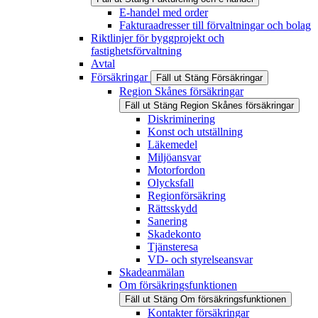
E-handel med order
Fakturaadresser till förvaltningar och bolag
Riktlinjer för byggprojekt och
fastighetsförvaltning
Avtal
Försäkringar
Fäll ut
Stäng
Försäkringar
Region Skånes försäkringar
Fäll ut
Stäng
Region Skånes försäkringar
Diskriminering
Konst och utställning
Läkemedel
Miljöansvar
Motorfordon
Olycksfall
Regionförsäkring
Rättsskydd
Sanering
Skadekonto
Tjänsteresa
VD- och styrelseansvar
Skadeanmälan
Om försäkringsfunktionen
Fäll ut
Stäng
Om försäkringsfunktionen
Kontakter försäkringar