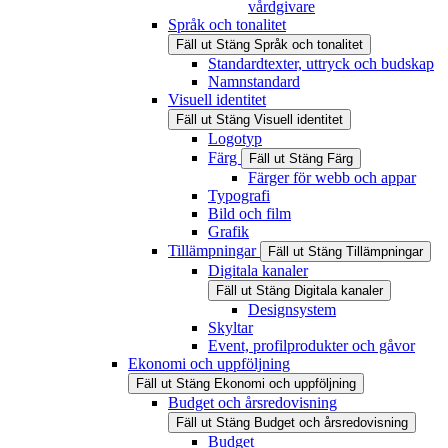
vårdgivare
Språk och tonalitet
Fäll ut
Stäng
Språk och tonalitet
Standardtexter, uttryck och budskap
Namnstandard
Visuell identitet
Fäll ut
Stäng
Visuell identitet
Logotyp
Färg
Fäll ut
Stäng
Färg
Färger för webb och appar
Typografi
Bild och film
Grafik
Tillämpningar
Fäll ut
Stäng
Tillämpningar
Digitala kanaler
Fäll ut
Stäng
Digitala kanaler
Designsystem
Skyltar
Event, profilprodukter och gåvor
Ekonomi och uppföljning
Fäll ut
Stäng
Ekonomi och uppföljning
Budget och årsredovisning
Fäll ut
Stäng
Budget och årsredovisning
Budget