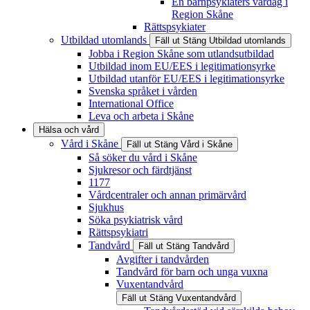
En barnpsykiaters vardag i
Region Skåne
Rättspsykiater
Utbildad utomlands
Fäll ut
Stäng
Utbildad utomlands
Jobba i Region Skåne som utlandsutbildad
Utbildad inom EU/EES i legitimationsyrke
Utbildad utanför EU/EES i legitimationsyrke
Svenska språket i vården
International Office
Leva och arbeta i Skåne
Hälsa och vård
Vård i Skåne
Fäll ut
Stäng
Vård i Skåne
Så söker du vård i Skåne
Sjukresor och färdtjänst
1177
Vårdcentraler och annan primärvård
Sjukhus
Söka psykiatrisk vård
Rättspsykiatri
Tandvård
Fäll ut
Stäng
Tandvård
Avgifter i tandvården
Tandvård för barn och unga vuxna
Vuxentandvård
Fäll ut
Stäng
Vuxentandvård