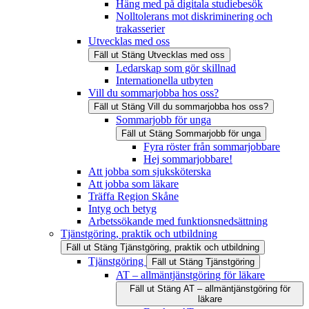
Häng med på digitala studiebesök
Nolltolerans mot diskriminering och
trakasserier
Utvecklas med oss
Fäll ut
Stäng
Utvecklas med oss
Ledarskap som gör skillnad
Internationella utbyten
Vill du sommarjobba hos oss?
Fäll ut
Stäng
Vill du sommarjobba hos oss?
Sommarjobb för unga
Fäll ut
Stäng
Sommarjobb för unga
Fyra röster från sommarjobbare
Hej sommarjobbare!
Att jobba som sjuksköterska
Att jobba som läkare
Träffa Region Skåne
Intyg och betyg
Arbetssökande med funktionsnedsättning
Tjänstgöring, praktik och utbildning
Fäll ut
Stäng
Tjänstgöring, praktik och utbildning
Tjänstgöring
Fäll ut
Stäng
Tjänstgöring
AT – allmäntjänstgöring för läkare
Fäll ut
Stäng
AT – allmäntjänstgöring för
läkare