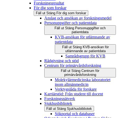
Forskningsresultat
För dig som forskar
Fäll ut
Stäng
För dig som forskar
Anslag och ansökan av forskningsmedel
Personuppgifter och patientdata
Fäll ut
Stäng
Personuppgifter och
patientdata
KVB-ansökan för utlämnande av
patientdata
Fäll ut
Stäng
KVB-ansökan för
utlämnande av patientdata
Samrådsgrupp för KVB
Rådgivning och stöd
Centrum för primärvårdsforskning
Fäll ut
Stäng
Centrum för
primärvårdsforskning
Molekylärmedicinska laboratoriet
inom allmänmedicin
Verktygslåda för forskare
Karriärstöd: Från student till docent
Forskningsnätverk
Sjukhusbibliotek
Fäll ut
Stäng
Sjukhusbibliotek
Sökportal och databaser