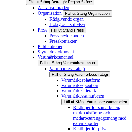
Fäll ut
Stäng
Detta gör Region Skåne
Ansvarsområden
Organisation
Fäll ut
Stäng
Organisation
Rådgivande organ
Bolag och stiftelser
Press
Fäll ut
Stäng
Press
Pressmeddelanden
Presskontakter
Publikationer
Styrande dokument
Varumärkesmanual
Fäll ut
Stäng
Varumärkesmanual
Varumärkesstrategi
Fäll ut
Stäng
Varumärkesstrategi
Varumärkesplattform
Varumärkesposition
Varumärkeshierarki
Varumärkessamarbeten
Fäll ut
Stäng
Varumärkessamarbeten
Riktlinjer för samarbeten,
marknadsföring och
medarbetarengagemang med
externa parter
Riktlinjer för privata