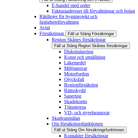
E-handel med order
Fakturaadresser till förvaltningar och bolag
Riktlinjer för byggprojekt och
fastighetsförvaltning
Avtal
Försäkringar
Fäll ut
Stäng
Försäkringar
Region Skånes försäkringar
Fäll ut
Stäng
Region Skånes försäkringar
Diskriminering
Konst och utställning
Läkemedel
Miljöansvar
Motorfordon
Olycksfall
Regionförsäkring
Rättsskydd
Sanering
Skadekonto
Tjänsteresa
VD- och styrelseansvar
Skadeanmälan
Om försäkringsfunktionen
Fäll ut
Stäng
Om försäkringsfunktionen
Kontakter försäkringar