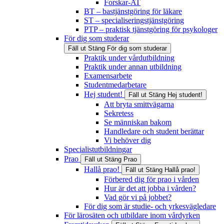
Forskar-AT
BT – bastjänstgöring för läkare
ST – specialiseringstjänstgöring
PTP – praktisk tjänstgöring för psykologer
För dig som studerar
Fäll ut
Stäng
För dig som studerar
Praktik under vårdutbildning
Praktik under annan utbildning
Examensarbete
Studentmedarbetare
Hej student!
Fäll ut
Stäng
Hej student!
Att bryta smittvägarna
Sekretess
Se människan bakom
Handledare och student berättar
Vi behöver dig
Specialistutbildningar
Prao
Fäll ut
Stäng
Prao
Hallå prao!
Fäll ut
Stäng
Hallå prao!
Förbered dig för prao i vården
Hur är det att jobba i vården?
Vad gör vi på jobbet?
För dig som är studie- och yrkesvägledare
För lärosäten och utbildare inom vårdyrken