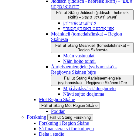
Jiddisch (jiddisch - hebreisk skrift) – וועגען
''רעגיאן סקונע''
Fäll ut
Stäng
Jiddisch (jiddisch - hebreisk
skrift) – וועגען ''רעגיאן סקונע''
אונדזערע אַחריותן
אַזוי אַרבעט דאָס דאָקטערײַ
Meänkieli (tornedalsfinska) – Region
Skånesta
Fäll ut
Stäng
Meänkieli (tornedalsfinska) –
Region Skånesta
Meän vastuualat
Näin hoito toimii
Åarjelsaemiengiele (sydsamiska) –
Regijovne Skånen bïjre
Fäll ut
Stäng
Åarjelsaemiengiele
(sydsamiska) – Regijovne Skånen bïjre
Mijá åvdåsvásstádusguovlo
Nåvti sujtto doajmma
Möt Region Skåne
Fäll ut
Stäng
Möt Region Skåne
Poddar
Forskning
Fäll ut
Stäng
Forskning
Forskning i Region Skåne
Så finansierar vi forskningen
Delta i studie