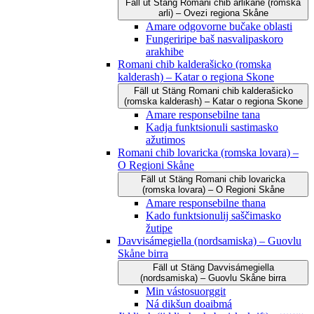
Fäll ut
Stäng
Romani čhib arlikane (romska
arli) – Ovezi regiona Skåne
Amare odgovorne bučake oblasti
Fungeriripe baš nasvalipaskoro
arakhibe
Romani chib kalderašicko (romska
kalderash) – Katar o regiona Skone
Fäll ut
Stäng
Romani chib kalderašicko
(romska kalderash) – Katar o regiona Skone
Amare responsebilne tana
Kadja funktsionuli sastimasko
ažutimos
Romani chib lovaricka (romska lovara) –
O Regioni Skåne
Fäll ut
Stäng
Romani chib lovaricka
(romska lovara) – O Regioni Skåne
Amare responsebilne thana
Kado funktsionulij saščimasko
žutipe
Davvisámegiella (nordsamiska) – Guovlu
Skåne birra
Fäll ut
Stäng
Davvisámegiella
(nordsamiska) – Guovlu Skåne birra
Min vástosuorggit
Ná dikšun doaibmá