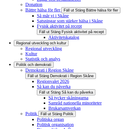
Donation
Bättre hälsa för fler
Fäll ut
Stäng
Bättre hälsa för fler
Så mår vi i Skåne
Satsningar som stärker hälsa i Skåne
Fysisk aktivitet på recept
Fäll ut
Stäng
Fysisk aktivitet på recept
Aktivitetskatalog
Regional utveckling och kultur
Regional utveckling
Kultur
Statistik och analys
Politik och demokrati
Demokrati i Region Skåne
Fäll ut
Stäng
Demokrati i Region Skåne
Regionvalet 2026
Så kan du påverka
Fäll ut
Stäng
Så kan du påverka
Så tycker skåningarna
Samråd nationella minoriteter
Brukarsamverkan
Politik
Fäll ut
Stäng
Politik
Politiska organ
Politisk organisation