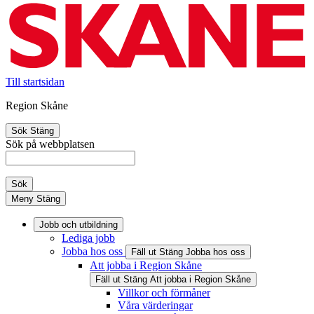
Till startsidan
Region Skåne
Sök
Stäng
Sök på webbplatsen
Sök
Meny
Stäng
Jobb och utbildning
Lediga jobb
Jobba hos oss
Fäll ut
Stäng
Jobba hos oss
Att jobba i Region Skåne
Fäll ut
Stäng
Att jobba i Region Skåne
Villkor och förmåner
Våra värderingar