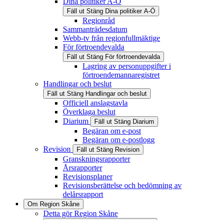
Dina politiker A-Ö
Fäll ut
Stäng
Dina politiker A-Ö
Regionråd
Sammanträdesdatum
Webb-tv från regionfullmäktige
För förtroendevalda
Fäll ut
Stäng
För förtroendevalda
Lagring av personuppgifter i
förtroendemannaregistret
Handlingar och beslut
Fäll ut
Stäng
Handlingar och beslut
Officiell anslagstavla
Överklaga beslut
Diarium
Fäll ut
Stäng
Diarium
Begäran om e-post
Begäran om e-postlogg
Revision
Fäll ut
Stäng
Revision
Granskningsrapporter
Årsrapporter
Revisionsplaner
Revisionsberättelse och bedömning av
delårsrapport
Om Region Skåne
Detta gör Region Skåne