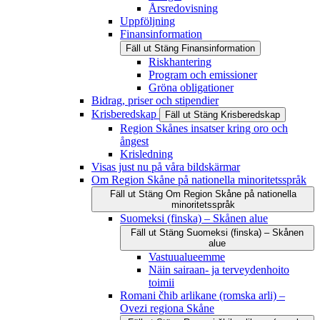
Årsredovisning
Uppföljning
Finansinformation
Fäll ut
Stäng
Finansinformation
Riskhantering
Program och emissioner
Gröna obligationer
Bidrag, priser och stipendier
Krisberedskap
Fäll ut
Stäng
Krisberedskap
Region Skånes insatser kring oro och
ångest
Krisledning
Visas just nu på våra bildskärmar
Om Region Skåne på nationella minoritetsspråk
Fäll ut
Stäng
Om Region Skåne på nationella
minoritetsspråk
Suomeksi (finska) – Skånen alue
Fäll ut
Stäng
Suomeksi (finska) – Skånen
alue
Vastuualueemme
Näin sairaan- ja terveydenhoito
toimii
Romani čhib arlikane (romska arli) –
Ovezi regiona Skåne