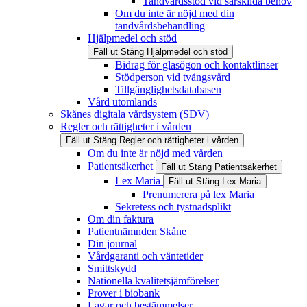
Tandvårdsstöd vid särskilda behov
Om du inte är nöjd med din
tandvårdsbehandling
Hjälpmedel och stöd
Fäll ut
Stäng
Hjälpmedel och stöd
Bidrag för glasögon och kontaktlinser
Stödperson vid tvångsvård
Tillgänglighetsdatabasen
Vård utomlands
Skånes digitala vårdsystem (SDV)
Regler och rättigheter i vården
Fäll ut
Stäng
Regler och rättigheter i vården
Om du inte är nöjd med vården
Patientsäkerhet
Fäll ut
Stäng
Patientsäkerhet
Lex Maria
Fäll ut
Stäng
Lex Maria
Prenumerera på lex Maria
Sekretess och tystnadsplikt
Om din faktura
Patientnämnden Skåne
Din journal
Vårdgaranti och väntetider
Smittskydd
Nationella kvalitetsjämförelser
Prover i biobank
Lagar och bestämmelser