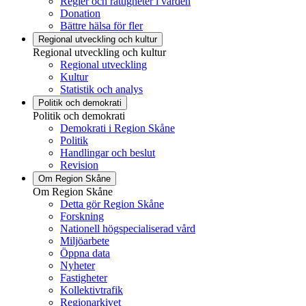
Regler och rättigheter i vården
Donation
Bättre hälsa för fler
Regional utveckling och kultur
Regional utveckling och kultur
Regional utveckling
Kultur
Statistik och analys
Politik och demokrati
Politik och demokrati
Demokrati i Region Skåne
Politik
Handlingar och beslut
Revision
Om Region Skåne
Om Region Skåne
Detta gör Region Skåne
Forskning
Nationell högspecialiserad vård
Miljöarbete
Öppna data
Nyheter
Fastigheter
Kollektivtrafik
Regionarkivet