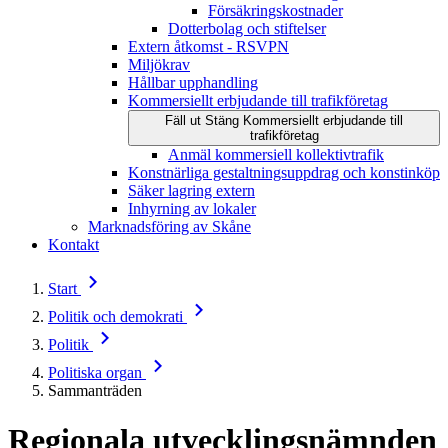
Försäkringskostnader
Dotterbolag och stiftelser
Extern åtkomst - RSVPN
Miljökrav
Hållbar upphandling
Kommersiellt erbjudande till trafikföretag
Fäll ut
Stäng
Kommersiellt erbjudande till
trafikföretag
Anmäl kommersiell kollektivtrafik
Konstnärliga gestaltningsuppdrag och konstinköp
Säker lagring extern
Inhyrning av lokaler
Marknadsföring av Skåne
Kontakt
Start
Politik och demokrati
Politik
Politiska organ
Sammanträden
Regionala utvecklingsnämnden