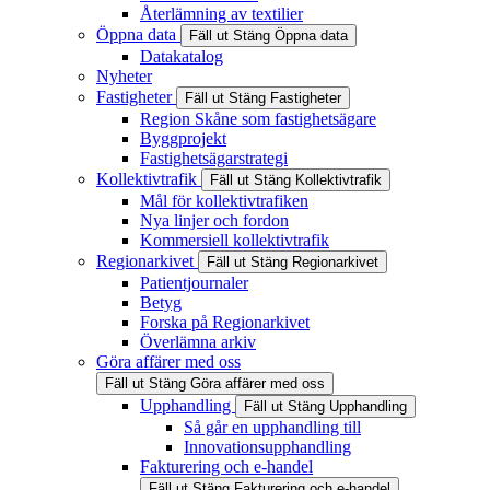
Återlämning av textilier
Öppna data
Fäll ut
Stäng
Öppna data
Datakatalog
Nyheter
Fastigheter
Fäll ut
Stäng
Fastigheter
Region Skåne som fastighetsägare
Byggprojekt
Fastighetsägarstrategi
Kollektivtrafik
Fäll ut
Stäng
Kollektivtrafik
Mål för kollektivtrafiken
Nya linjer och fordon
Kommersiell kollektivtrafik
Regionarkivet
Fäll ut
Stäng
Regionarkivet
Patientjournaler
Betyg
Forska på Regionarkivet
Överlämna arkiv
Göra affärer med oss
Fäll ut
Stäng
Göra affärer med oss
Upphandling
Fäll ut
Stäng
Upphandling
Så går en upphandling till
Innovationsupphandling
Fakturering och e-handel
Fäll ut
Stäng
Fakturering och e-handel