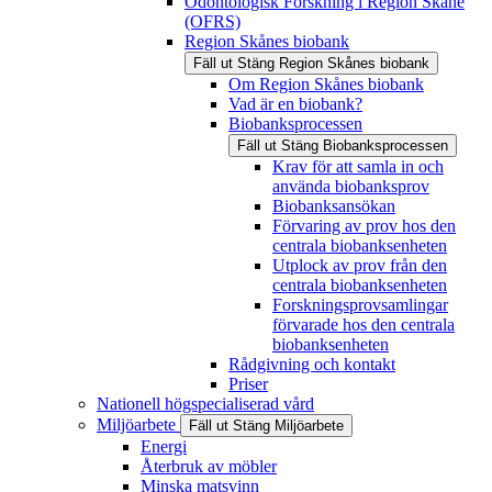
Odontologisk Forskning i Region Skåne
(OFRS)
Region Skånes biobank
Fäll ut
Stäng
Region Skånes biobank
Om Region Skånes biobank
Vad är en biobank?
Biobanksprocessen
Fäll ut
Stäng
Biobanksprocessen
Krav för att samla in och
använda biobanksprov
Biobanksansökan
Förvaring av prov hos den
centrala biobanksenheten
Utplock av prov från den
centrala biobanksenheten
Forskningsprovsamlingar
förvarade hos den centrala
biobanksenheten
Rådgivning och kontakt
Priser
Nationell högspecialiserad vård
Miljöarbete
Fäll ut
Stäng
Miljöarbete
Energi
Återbruk av möbler
Minska matsvinn