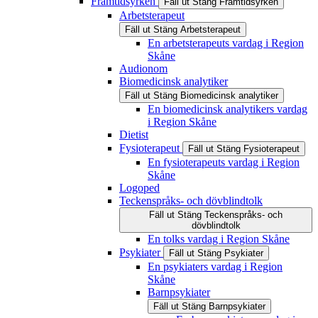
Framtidsyrken
Fäll ut
Stäng
Framtidsyrken
Arbetsterapeut
Fäll ut
Stäng
Arbetsterapeut
En arbetsterapeuts vardag i Region
Skåne
Audionom
Biomedicinsk analytiker
Fäll ut
Stäng
Biomedicinsk analytiker
En biomedicinsk analytikers vardag
i Region Skåne
Dietist
Fysioterapeut
Fäll ut
Stäng
Fysioterapeut
En fysioterapeuts vardag i Region
Skåne
Logoped
Teckenspråks- och dövblindtolk
Fäll ut
Stäng
Teckenspråks- och
dövblindtolk
En tolks vardag i Region Skåne
Psykiater
Fäll ut
Stäng
Psykiater
En psykiaters vardag i Region
Skåne
Barnpsykiater
Fäll ut
Stäng
Barnpsykiater