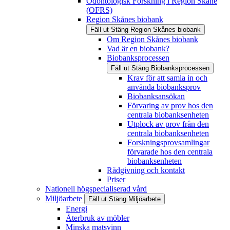
Odontologisk Forskning i Region Skåne
(OFRS)
Region Skånes biobank
Fäll ut
Stäng
Region Skånes biobank
Om Region Skånes biobank
Vad är en biobank?
Biobanksprocessen
Fäll ut
Stäng
Biobanksprocessen
Krav för att samla in och
använda biobanksprov
Biobanksansökan
Förvaring av prov hos den
centrala biobanksenheten
Utplock av prov från den
centrala biobanksenheten
Forskningsprovsamlingar
förvarade hos den centrala
biobanksenheten
Rådgivning och kontakt
Priser
Nationell högspecialiserad vård
Miljöarbete
Fäll ut
Stäng
Miljöarbete
Energi
Återbruk av möbler
Minska matsvinn