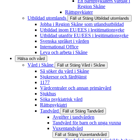
En barnpsykiaters vardag i
Region Skåne
Rättspsykiater
Utbildad utomlands
Fäll ut
Stäng
Utbildad utomlands
Jobba i Region Skåne som utlandsutbildad
Utbildad inom EU/EES i legitimationsyrke
Utbildad utanför EU/EES i legitimationsyrke
Svenska språket i vården
International Office
Leva och arbeta i Skåne
Hälsa och vård
Vård i Skåne
Fäll ut
Stäng
Vård i Skåne
Så söker du vård i Skåne
Sjukresor och färdtjänst
1177
Vårdcentraler och annan primärvård
Sjukhus
Söka psykiatrisk vård
Rättspsykiatri
Tandvård
Fäll ut
Stäng
Tandvård
Avgifter i tandvården
Tandvård för barn och unga vuxna
Vuxentandvård
Fäll ut
Stäng
Vuxentandvård