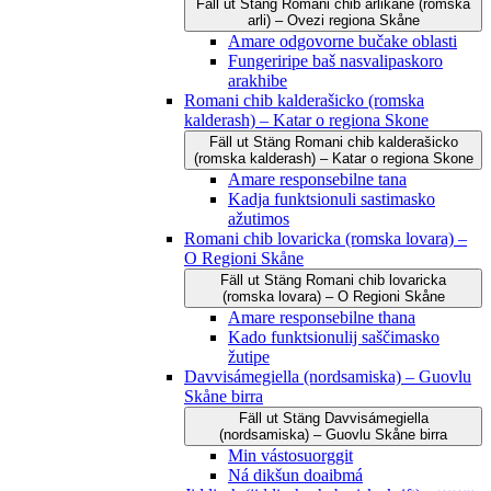
Fäll ut
Stäng
Romani čhib arlikane (romska
arli) – Ovezi regiona Skåne
Amare odgovorne bučake oblasti
Fungeriripe baš nasvalipaskoro
arakhibe
Romani chib kalderašicko (romska
kalderash) – Katar o regiona Skone
Fäll ut
Stäng
Romani chib kalderašicko
(romska kalderash) – Katar o regiona Skone
Amare responsebilne tana
Kadja funktsionuli sastimasko
ažutimos
Romani chib lovaricka (romska lovara) –
O Regioni Skåne
Fäll ut
Stäng
Romani chib lovaricka
(romska lovara) – O Regioni Skåne
Amare responsebilne thana
Kado funktsionulij saščimasko
žutipe
Davvisámegiella (nordsamiska) – Guovlu
Skåne birra
Fäll ut
Stäng
Davvisámegiella
(nordsamiska) – Guovlu Skåne birra
Min vástosuorggit
Ná dikšun doaibmá