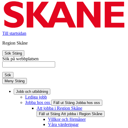
Till startsidan
Region Skåne
Sök
Stäng
Sök på webbplatsen
Sök
Meny
Stäng
Jobb och utbildning
Lediga jobb
Jobba hos oss
Fäll ut
Stäng
Jobba hos oss
Att jobba i Region Skåne
Fäll ut
Stäng
Att jobba i Region Skåne
Villkor och förmåner
Våra värderingar