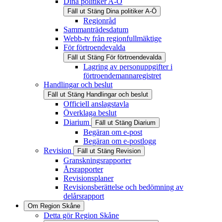
Dina politiker A-Ö
Fäll ut
Stäng
Dina politiker A-Ö
Regionråd
Sammanträdesdatum
Webb-tv från regionfullmäktige
För förtroendevalda
Fäll ut
Stäng
För förtroendevalda
Lagring av personuppgifter i
förtroendemannaregistret
Handlingar och beslut
Fäll ut
Stäng
Handlingar och beslut
Officiell anslagstavla
Överklaga beslut
Diarium
Fäll ut
Stäng
Diarium
Begäran om e-post
Begäran om e-postlogg
Revision
Fäll ut
Stäng
Revision
Granskningsrapporter
Årsrapporter
Revisionsplaner
Revisionsberättelse och bedömning av
delårsrapport
Om Region Skåne
Detta gör Region Skåne