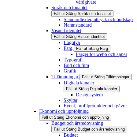
vårdgivare
Språk och tonalitet
Fäll ut
Stäng
Språk och tonalitet
Standardtexter, uttryck och budskap
Namnstandard
Visuell identitet
Fäll ut
Stäng
Visuell identitet
Logotyp
Färg
Fäll ut
Stäng
Färg
Färger för webb och appar
Typografi
Bild och film
Grafik
Tillämpningar
Fäll ut
Stäng
Tillämpningar
Digitala kanaler
Fäll ut
Stäng
Digitala kanaler
Designsystem
Skyltar
Event, profilprodukter och gåvor
Ekonomi och uppföljning
Fäll ut
Stäng
Ekonomi och uppföljning
Budget och årsredovisning
Fäll ut
Stäng
Budget och årsredovisning
Budget