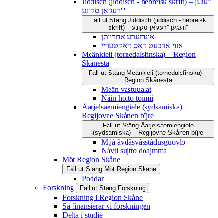
Jiddisch (jiddisch - hebreisk skrift) – וועגען
''רעגיאן סקונע''
Fäll ut
Stäng
Jiddisch (jiddisch - hebreisk
skrift) – וועגען ''רעגיאן סקונע''
אונדזערע אַחריותן
אַזוי אַרבעט דאָס דאָקטערײַ
Meänkieli (tornedalsfinska) – Region
Skånesta
Fäll ut
Stäng
Meänkieli (tornedalsfinska) –
Region Skånesta
Meän vastuualat
Näin hoito toimii
Åarjelsaemiengiele (sydsamiska) –
Regijovne Skånen bïjre
Fäll ut
Stäng
Åarjelsaemiengiele
(sydsamiska) – Regijovne Skånen bïjre
Mijá åvdåsvásstádusguovlo
Nåvti sujtto doajmma
Möt Region Skåne
Fäll ut
Stäng
Möt Region Skåne
Poddar
Forskning
Fäll ut
Stäng
Forskning
Forskning i Region Skåne
Så finansierar vi forskningen
Delta i studie