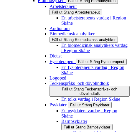
Framtidsyrken
Fäll ut
Stäng
Framtidsyrken
Arbetsterapeut
Fäll ut
Stäng
Arbetsterapeut
En arbetsterapeuts vardag i Region
Skåne
Audionom
Biomedicinsk analytiker
Fäll ut
Stäng
Biomedicinsk analytiker
En biomedicinsk analytikers vardag
i Region Skåne
Dietist
Fysioterapeut
Fäll ut
Stäng
Fysioterapeut
En fysioterapeuts vardag i Region
Skåne
Logoped
Teckenspråks- och dövblindtolk
Fäll ut
Stäng
Teckenspråks- och
dövblindtolk
En tolks vardag i Region Skåne
Psykiater
Fäll ut
Stäng
Psykiater
En psykiaters vardag i Region
Skåne
Barnpsykiater
Fäll ut
Stäng
Barnpsykiater