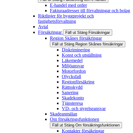
E-handel med order
Fakturaadresser till förvaltningar och bolag
Riktlinjer för byggprojekt och
fastighetsförvaltning
Avtal
Försäkringar
Fäll ut
Stäng
Försäkringar
Region Skånes försäkringar
Fäll ut
Stäng
Region Skånes försäkringar
Diskriminering
Konst och utställning
Läkemedel
Miljöansvar
Motorfordon
Olycksfall
Regionförsäkring
Rättsskydd
Sanering
Skadekonto
Tjänsteresa
VD- och styrelseansvar
Skadeanmälan
Om försäkringsfunktionen
Fäll ut
Stäng
Om försäkringsfunktionen
Kontakter försäkringar