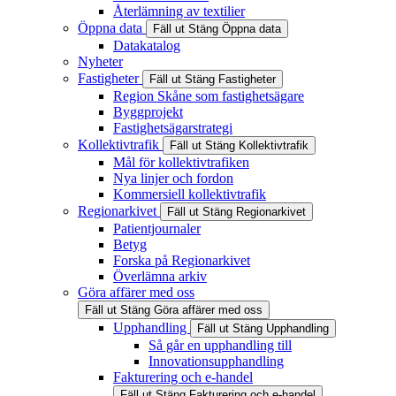
Återlämning av textilier
Öppna data
Fäll ut
Stäng
Öppna data
Datakatalog
Nyheter
Fastigheter
Fäll ut
Stäng
Fastigheter
Region Skåne som fastighetsägare
Byggprojekt
Fastighetsägarstrategi
Kollektivtrafik
Fäll ut
Stäng
Kollektivtrafik
Mål för kollektivtrafiken
Nya linjer och fordon
Kommersiell kollektivtrafik
Regionarkivet
Fäll ut
Stäng
Regionarkivet
Patientjournaler
Betyg
Forska på Regionarkivet
Överlämna arkiv
Göra affärer med oss
Fäll ut
Stäng
Göra affärer med oss
Upphandling
Fäll ut
Stäng
Upphandling
Så går en upphandling till
Innovationsupphandling
Fakturering och e-handel
Fäll ut
Stäng
Fakturering och e-handel