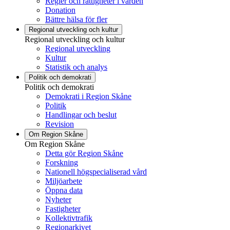
Regler och rättigheter i vården
Donation
Bättre hälsa för fler
Regional utveckling och kultur
Regional utveckling och kultur
Regional utveckling
Kultur
Statistik och analys
Politik och demokrati
Politik och demokrati
Demokrati i Region Skåne
Politik
Handlingar och beslut
Revision
Om Region Skåne
Om Region Skåne
Detta gör Region Skåne
Forskning
Nationell högspecialiserad vård
Miljöarbete
Öppna data
Nyheter
Fastigheter
Kollektivtrafik
Regionarkivet