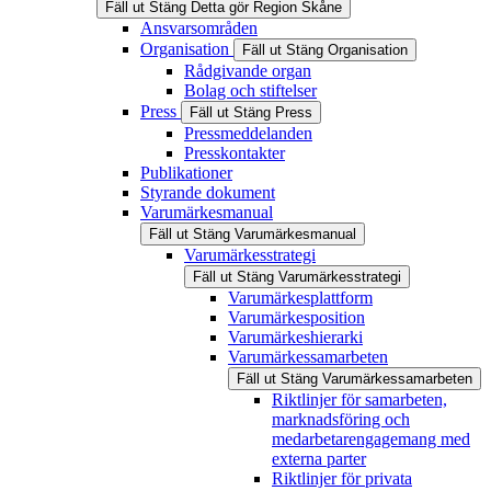
Fäll ut
Stäng
Detta gör Region Skåne
Ansvarsområden
Organisation
Fäll ut
Stäng
Organisation
Rådgivande organ
Bolag och stiftelser
Press
Fäll ut
Stäng
Press
Pressmeddelanden
Presskontakter
Publikationer
Styrande dokument
Varumärkesmanual
Fäll ut
Stäng
Varumärkesmanual
Varumärkesstrategi
Fäll ut
Stäng
Varumärkesstrategi
Varumärkesplattform
Varumärkesposition
Varumärkeshierarki
Varumärkessamarbeten
Fäll ut
Stäng
Varumärkessamarbeten
Riktlinjer för samarbeten,
marknadsföring och
medarbetarengagemang med
externa parter
Riktlinjer för privata