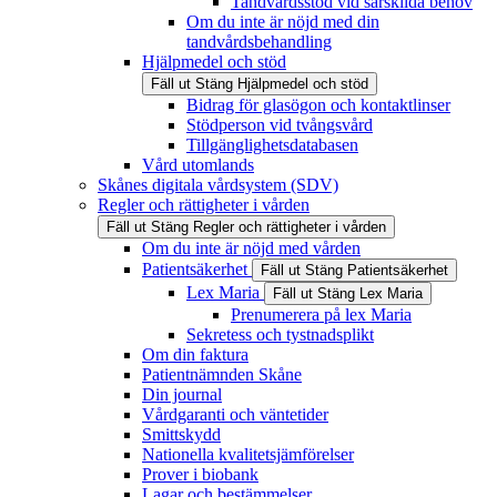
Tandvårdsstöd vid särskilda behov
Om du inte är nöjd med din
tandvårdsbehandling
Hjälpmedel och stöd
Fäll ut
Stäng
Hjälpmedel och stöd
Bidrag för glasögon och kontaktlinser
Stödperson vid tvångsvård
Tillgänglighetsdatabasen
Vård utomlands
Skånes digitala vårdsystem (SDV)
Regler och rättigheter i vården
Fäll ut
Stäng
Regler och rättigheter i vården
Om du inte är nöjd med vården
Patientsäkerhet
Fäll ut
Stäng
Patientsäkerhet
Lex Maria
Fäll ut
Stäng
Lex Maria
Prenumerera på lex Maria
Sekretess och tystnadsplikt
Om din faktura
Patientnämnden Skåne
Din journal
Vårdgaranti och väntetider
Smittskydd
Nationella kvalitetsjämförelser
Prover i biobank
Lagar och bestämmelser