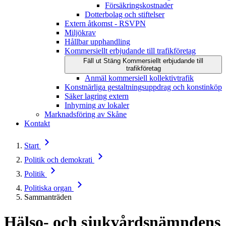
Försäkringskostnader
Dotterbolag och stiftelser
Extern åtkomst - RSVPN
Miljökrav
Hållbar upphandling
Kommersiellt erbjudande till trafikföretag
Fäll ut
Stäng
Kommersiellt erbjudande till
trafikföretag
Anmäl kommersiell kollektivtrafik
Konstnärliga gestaltningsuppdrag och konstinköp
Säker lagring extern
Inhyrning av lokaler
Marknadsföring av Skåne
Kontakt
Start
Politik och demokrati
Politik
Politiska organ
Sammanträden
Hälso- och sjukvårdsnämndens