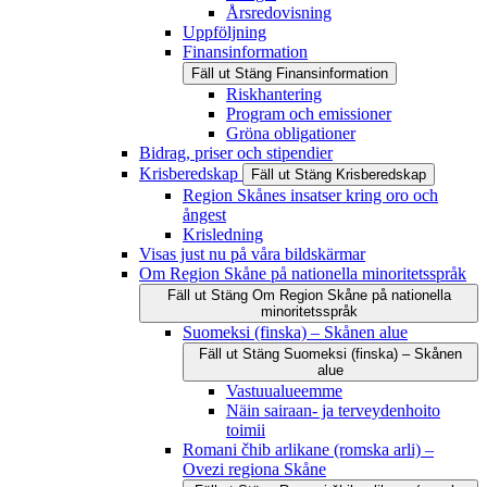
Årsredovisning
Uppföljning
Finansinformation
Fäll ut
Stäng
Finansinformation
Riskhantering
Program och emissioner
Gröna obligationer
Bidrag, priser och stipendier
Krisberedskap
Fäll ut
Stäng
Krisberedskap
Region Skånes insatser kring oro och
ångest
Krisledning
Visas just nu på våra bildskärmar
Om Region Skåne på nationella minoritetsspråk
Fäll ut
Stäng
Om Region Skåne på nationella
minoritetsspråk
Suomeksi (finska) – Skånen alue
Fäll ut
Stäng
Suomeksi (finska) – Skånen
alue
Vastuualueemme
Näin sairaan- ja terveydenhoito
toimii
Romani čhib arlikane (romska arli) –
Ovezi regiona Skåne