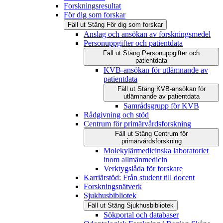
Forskningsresultat
För dig som forskar
Fäll ut
Stäng
För dig som forskar
Anslag och ansökan av forskningsmedel
Personuppgifter och patientdata
Fäll ut
Stäng
Personuppgifter och
patientdata
KVB-ansökan för utlämnande av
patientdata
Fäll ut
Stäng
KVB-ansökan för
utlämnande av patientdata
Samrådsgrupp för KVB
Rådgivning och stöd
Centrum för primärvårdsforskning
Fäll ut
Stäng
Centrum för
primärvårdsforskning
Molekylärmedicinska laboratoriet
inom allmänmedicin
Verktygslåda för forskare
Karriärstöd: Från student till docent
Forskningsnätverk
Sjukhusbibliotek
Fäll ut
Stäng
Sjukhusbibliotek
Sökportal och databaser