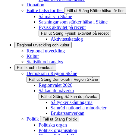
Donation
Bättre hälsa för fler
Fäll ut
Stäng
Bättre hälsa för fler
Så mår vi i Skåne
Satsningar som stärker hälsa i Skåne
Fysisk aktivitet på recept
Fäll ut
Stäng
Fysisk aktivitet på recept
Aktivitetskatalog
Regional utveckling och kultur
Regional utveckling
Kultur
Statistik och analys
Politik och demokrati
Demokrati i Region Skåne
Fäll ut
Stäng
Demokrati i Region Skåne
Regionvalet 2026
Så kan du påverka
Fäll ut
Stäng
Så kan du påverka
Så tycker skåningarna
Samråd nationella minoriteter
Brukarsamverkan
Politik
Fäll ut
Stäng
Politik
Politiska organ
Politisk organisation