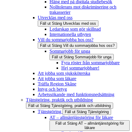
Häng med på digitala studiebesök
Nolltolerans mot diskriminering och
trakasserier
Utvecklas med oss
Fäll ut
Stäng
Utvecklas med oss
Ledarskap som gör skillnad
Internationella utbyten
Vill du sommarjobba hos oss?
Fäll ut
Stäng
Vill du sommarjobba hos oss?
Sommarjobb för unga
Fäll ut
Stäng
Sommarjobb för unga
Fyra röster från sommarjobbare
Hej sommarjobbare!
Att jobba som sjuksköterska
Att jobba som läkare
Träffa Region Skåne
Intyg och betyg
Arbetssökande med funktionsnedsättning
Tjänstgöring, praktik och utbildning
Fäll ut
Stäng
Tjänstgöring, praktik och utbildning
Tjänstgöring
Fäll ut
Stäng
Tjänstgöring
AT – allmäntjänstgöring för läkare
Fäll ut
Stäng
AT – allmäntjänstgöring för
läkare