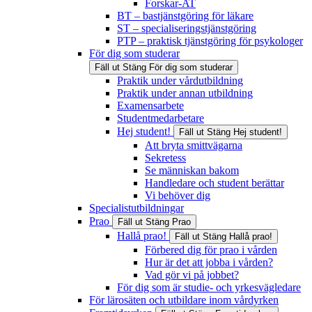
Forskar-AT
BT – bastjänstgöring för läkare
ST – specialiseringstjänstgöring
PTP – praktisk tjänstgöring för psykologer
För dig som studerar
Fäll ut
Stäng
För dig som studerar
Praktik under vårdutbildning
Praktik under annan utbildning
Examensarbete
Studentmedarbetare
Hej student!
Fäll ut
Stäng
Hej student!
Att bryta smittvägarna
Sekretess
Se människan bakom
Handledare och student berättar
Vi behöver dig
Specialistutbildningar
Prao
Fäll ut
Stäng
Prao
Hallå prao!
Fäll ut
Stäng
Hallå prao!
Förbered dig för prao i vården
Hur är det att jobba i vården?
Vad gör vi på jobbet?
För dig som är studie- och yrkesvägledare
För lärosäten och utbildare inom vårdyrken