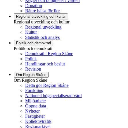
Regler och rättigheter i vården
Donation
Bättre hälsa för fler
Regional utveckling och kultur
Regional utveckling och kultur
Regional utveckling
Kultur
Statistik och analys
Politik och demokrati
Politik och demokrati
Demokrati i Region Skåne
Politik
Handlingar och beslut
Revision
Om Region Skåne
Om Region Skåne
Detta gör Region Skåne
Forskning
Nationell högspecialiserad vård
Miljöarbete
Öppna data
Nyheter
Fastigheter
Kollektivtrafik
Regionarkivet