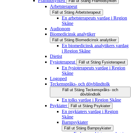
Framtidsyrken
Fäll ut
Stäng
Framtidsyrken
Arbetsterapeut
Fäll ut
Stäng
Arbetsterapeut
En arbetsterapeuts vardag i Region
Skåne
Audionom
Biomedicinsk analytiker
Fäll ut
Stäng
Biomedicinsk analytiker
En biomedicinsk analytikers vardag
i Region Skåne
Dietist
Fysioterapeut
Fäll ut
Stäng
Fysioterapeut
En fysioterapeuts vardag i Region
Skåne
Logoped
Teckenspråks- och dövblindtolk
Fäll ut
Stäng
Teckenspråks- och
dövblindtolk
En tolks vardag i Region Skåne
Psykiater
Fäll ut
Stäng
Psykiater
En psykiaters vardag i Region
Skåne
Barnpsykiater
Fäll ut
Stäng
Barnpsykiater