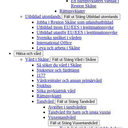
En barnpsykiaters vardag i
Region Skåne
Rättspsykiater
Utbildad utomlands
Fäll ut
Stäng
Utbildad utomlands
Jobba i Region Skåne som utlandsutbildad
Utbildad inom EU/EES i legitimationsyrke
Utbildad utanför EU/EES i legitimationsyrke
Svenska språket i vården
International Office
Leva och arbeta i Skåne
Hälsa och vård
Vård i Skåne
Fäll ut
Stäng
Vård i Skåne
Så söker du vård i Skåne
Sjukresor och färdtjänst
1177
Vårdcentraler och annan primärvård
Sjukhus
Söka psykiatrisk vård
Rättspsykiatri
Tandvård
Fäll ut
Stäng
Tandvård
Avgifter i tandvården
Tandvård för barn och unga vuxna
Vuxentandvård
Fäll ut
Stäng
Vuxentandvård