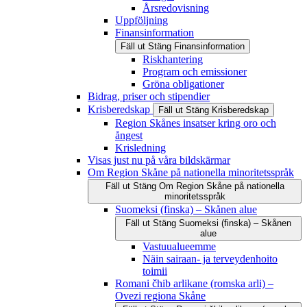
Årsredovisning
Uppföljning
Finansinformation
Fäll ut
Stäng
Finansinformation
Riskhantering
Program och emissioner
Gröna obligationer
Bidrag, priser och stipendier
Krisberedskap
Fäll ut
Stäng
Krisberedskap
Region Skånes insatser kring oro och
ångest
Krisledning
Visas just nu på våra bildskärmar
Om Region Skåne på nationella minoritetsspråk
Fäll ut
Stäng
Om Region Skåne på nationella
minoritetsspråk
Suomeksi (finska) – Skånen alue
Fäll ut
Stäng
Suomeksi (finska) – Skånen
alue
Vastuualueemme
Näin sairaan- ja terveydenhoito
toimii
Romani čhib arlikane (romska arli) –
Ovezi regiona Skåne