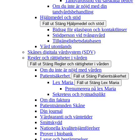
Tandvårdsstöd vid särskilda behov
Om du inte är nöjd med din
tandvårdsbehandling
Hjälpmedel och stöd
Fäll ut
Stäng
Hjälpmedel och stöd
Bidrag för glasögon och kontaktlinser
Stödperson vid tvångsvård
Tillgänglighetsdatabasen
Vård utomlands
Skånes digitala vårdsystem (SDV)
Regler och rättigheter i vården
Fäll ut
Stäng
Regler och rättigheter i vården
Om du inte är nöjd med vården
Patientsäkerhet
Fäll ut
Stäng
Patientsäkerhet
Lex Maria
Fäll ut
Stäng
Lex Maria
Prenumerera på lex Maria
Sekretess och tystnadsplikt
Om din faktura
Patientnämnden Skåne
Din journal
Vårdgaranti och väntetider
Smittskydd
Nationella kvalitetsjämförelser
Prover i biobank
Lagar och bestämmelser