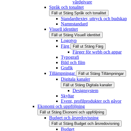
vårdgivare
Språk och tonalitet
Fäll ut
Stäng
Språk och tonalitet
Standardtexter, uttryck och budskap
Namnstandard
Visuell identitet
Fäll ut
Stäng
Visuell identitet
Logotyp
Färg
Fäll ut
Stäng
Färg
Färger för webb och appar
Typografi
Bild och film
Grafik
Tillämpningar
Fäll ut
Stäng
Tillämpningar
Digitala kanaler
Fäll ut
Stäng
Digitala kanaler
Designsystem
Skyltar
Event, profilprodukter och gåvor
Ekonomi och uppföljning
Fäll ut
Stäng
Ekonomi och uppföljning
Budget och årsredovisning
Fäll ut
Stäng
Budget och årsredovisning
Budget