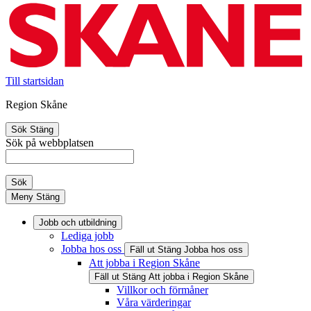
Till startsidan
Region Skåne
Sök
Stäng
Sök på webbplatsen
Sök
Meny
Stäng
Jobb och utbildning
Lediga jobb
Jobba hos oss
Fäll ut
Stäng
Jobba hos oss
Att jobba i Region Skåne
Fäll ut
Stäng
Att jobba i Region Skåne
Villkor och förmåner
Våra värderingar