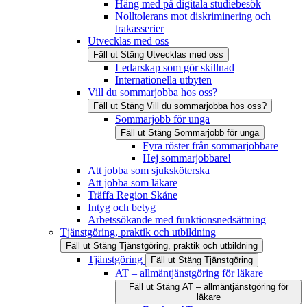
Häng med på digitala studiebesök
Nolltolerans mot diskriminering och
trakasserier
Utvecklas med oss
Fäll ut
Stäng
Utvecklas med oss
Ledarskap som gör skillnad
Internationella utbyten
Vill du sommarjobba hos oss?
Fäll ut
Stäng
Vill du sommarjobba hos oss?
Sommarjobb för unga
Fäll ut
Stäng
Sommarjobb för unga
Fyra röster från sommarjobbare
Hej sommarjobbare!
Att jobba som sjuksköterska
Att jobba som läkare
Träffa Region Skåne
Intyg och betyg
Arbetssökande med funktionsnedsättning
Tjänstgöring, praktik och utbildning
Fäll ut
Stäng
Tjänstgöring, praktik och utbildning
Tjänstgöring
Fäll ut
Stäng
Tjänstgöring
AT – allmäntjänstgöring för läkare
Fäll ut
Stäng
AT – allmäntjänstgöring för
läkare