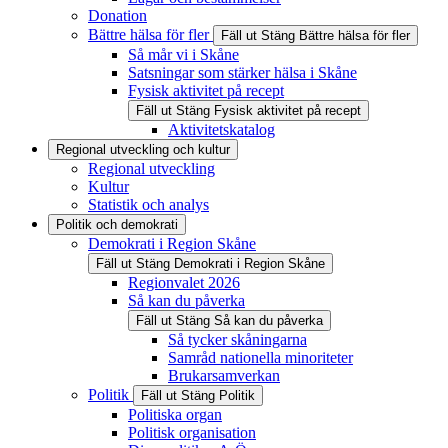
Donation
Bättre hälsa för fler
Fäll ut
Stäng
Bättre hälsa för fler
Så mår vi i Skåne
Satsningar som stärker hälsa i Skåne
Fysisk aktivitet på recept
Fäll ut
Stäng
Fysisk aktivitet på recept
Aktivitetskatalog
Regional utveckling och kultur
Regional utveckling
Kultur
Statistik och analys
Politik och demokrati
Demokrati i Region Skåne
Fäll ut
Stäng
Demokrati i Region Skåne
Regionvalet 2026
Så kan du påverka
Fäll ut
Stäng
Så kan du påverka
Så tycker skåningarna
Samråd nationella minoriteter
Brukarsamverkan
Politik
Fäll ut
Stäng
Politik
Politiska organ
Politisk organisation