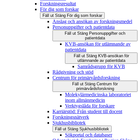
Forskningsresultat
För dig som forskar
Fäll ut
Stäng
För dig som forskar
Anslag och ansökan av forskningsmedel
Personuppgifter och patientdata
Fäll ut
Stäng
Personuppgifter och
patientdata
KVB-ansökan för utlämnande av
patientdata
Fäll ut
Stäng
KVB-ansökan för
utlämnande av patientdata
Samrådsgrupp för KVB
Rådgivning och stöd
Centrum för primärvårdsforskning
Fäll ut
Stäng
Centrum för
primärvårdsforskning
Molekylärmedicinska laboratoriet
inom allmänmedicin
Verktygslåda för forskare
Karriärstöd: Från student till docent
Forskningsnätverk
Sjukhusbibliotek
Fäll ut
Stäng
Sjukhusbibliotek
Sökportal och databaser