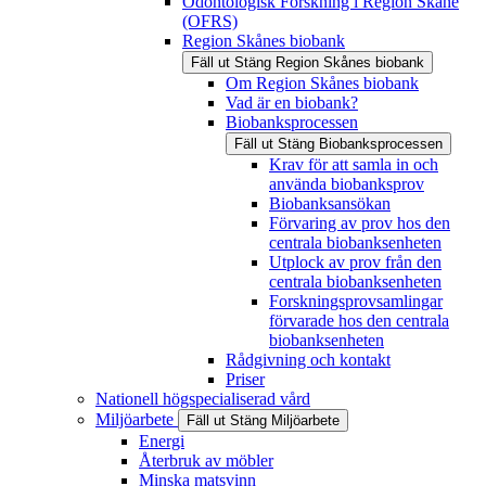
Odontologisk Forskning i Region Skåne
(OFRS)
Region Skånes biobank
Fäll ut
Stäng
Region Skånes biobank
Om Region Skånes biobank
Vad är en biobank?
Biobanksprocessen
Fäll ut
Stäng
Biobanksprocessen
Krav för att samla in och
använda biobanksprov
Biobanksansökan
Förvaring av prov hos den
centrala biobanksenheten
Utplock av prov från den
centrala biobanksenheten
Forskningsprovsamlingar
förvarade hos den centrala
biobanksenheten
Rådgivning och kontakt
Priser
Nationell högspecialiserad vård
Miljöarbete
Fäll ut
Stäng
Miljöarbete
Energi
Återbruk av möbler
Minska matsvinn