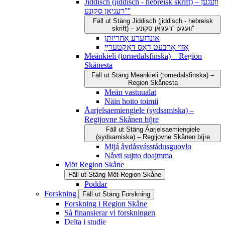
Jiddisch (jiddisch - hebreisk skrift) – וועגען
''רעגיאן סקונע''
Fäll ut
Stäng
Jiddisch (jiddisch - hebreisk
skrift) – וועגען ''רעגיאן סקונע''
אונדזערע אַחריותן
אַזוי אַרבעט דאָס דאָקטערײַ
Meänkieli (tornedalsfinska) – Region
Skånesta
Fäll ut
Stäng
Meänkieli (tornedalsfinska) –
Region Skånesta
Meän vastuualat
Näin hoito toimii
Åarjelsaemiengiele (sydsamiska) –
Regijovne Skånen bïjre
Fäll ut
Stäng
Åarjelsaemiengiele
(sydsamiska) – Regijovne Skånen bïjre
Mijá åvdåsvásstádusguovlo
Nåvti sujtto doajmma
Möt Region Skåne
Fäll ut
Stäng
Möt Region Skåne
Poddar
Forskning
Fäll ut
Stäng
Forskning
Forskning i Region Skåne
Så finansierar vi forskningen
Delta i studie