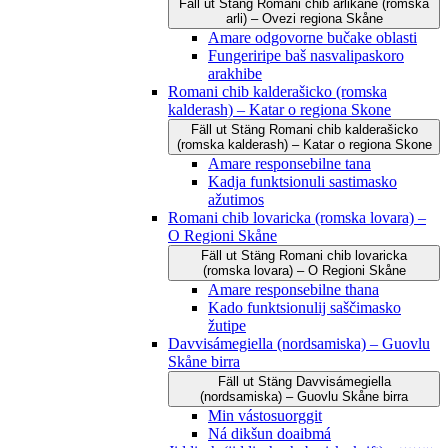
Fäll ut
Stäng
Romani čhib arlikane (romska
arli) – Ovezi regiona Skåne
Amare odgovorne bučake oblasti
Fungeriripe baš nasvalipaskoro
arakhibe
Romani chib kalderašicko (romska
kalderash) – Katar o regiona Skone
Fäll ut
Stäng
Romani chib kalderašicko
(romska kalderash) – Katar o regiona Skone
Amare responsebilne tana
Kadja funktsionuli sastimasko
ažutimos
Romani chib lovaricka (romska lovara) –
O Regioni Skåne
Fäll ut
Stäng
Romani chib lovaricka
(romska lovara) – O Regioni Skåne
Amare responsebilne thana
Kado funktsionulij saščimasko
žutipe
Davvisámegiella (nordsamiska) – Guovlu
Skåne birra
Fäll ut
Stäng
Davvisámegiella
(nordsamiska) – Guovlu Skåne birra
Min vástosuorggit
Ná dikšun doaibmá