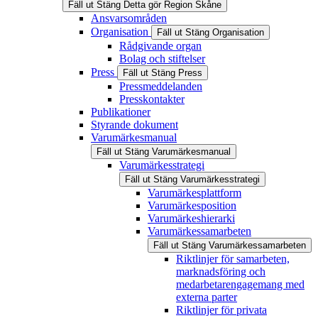
Fäll ut
Stäng
Detta gör Region Skåne
Ansvarsområden
Organisation
Fäll ut
Stäng
Organisation
Rådgivande organ
Bolag och stiftelser
Press
Fäll ut
Stäng
Press
Pressmeddelanden
Presskontakter
Publikationer
Styrande dokument
Varumärkesmanual
Fäll ut
Stäng
Varumärkesmanual
Varumärkesstrategi
Fäll ut
Stäng
Varumärkesstrategi
Varumärkesplattform
Varumärkesposition
Varumärkeshierarki
Varumärkessamarbeten
Fäll ut
Stäng
Varumärkessamarbeten
Riktlinjer för samarbeten,
marknadsföring och
medarbetarengagemang med
externa parter
Riktlinjer för privata