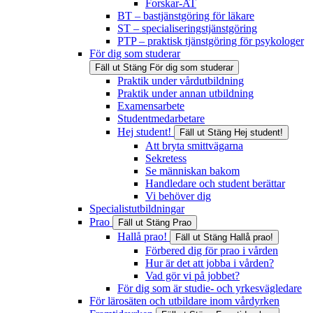
Forskar-AT
BT – bastjänstgöring för läkare
ST – specialiseringstjänstgöring
PTP – praktisk tjänstgöring för psykologer
För dig som studerar
Fäll ut
Stäng
För dig som studerar
Praktik under vårdutbildning
Praktik under annan utbildning
Examensarbete
Studentmedarbetare
Hej student!
Fäll ut
Stäng
Hej student!
Att bryta smittvägarna
Sekretess
Se människan bakom
Handledare och student berättar
Vi behöver dig
Specialistutbildningar
Prao
Fäll ut
Stäng
Prao
Hallå prao!
Fäll ut
Stäng
Hallå prao!
Förbered dig för prao i vården
Hur är det att jobba i vården?
Vad gör vi på jobbet?
För dig som är studie- och yrkesvägledare
För lärosäten och utbildare inom vårdyrken