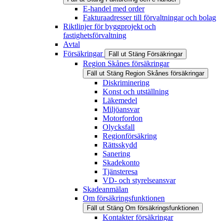
E-handel med order
Fakturaadresser till förvaltningar och bolag
Riktlinjer för byggprojekt och
fastighetsförvaltning
Avtal
Försäkringar
Fäll ut
Stäng
Försäkringar
Region Skånes försäkringar
Fäll ut
Stäng
Region Skånes försäkringar
Diskriminering
Konst och utställning
Läkemedel
Miljöansvar
Motorfordon
Olycksfall
Regionförsäkring
Rättsskydd
Sanering
Skadekonto
Tjänsteresa
VD- och styrelseansvar
Skadeanmälan
Om försäkringsfunktionen
Fäll ut
Stäng
Om försäkringsfunktionen
Kontakter försäkringar