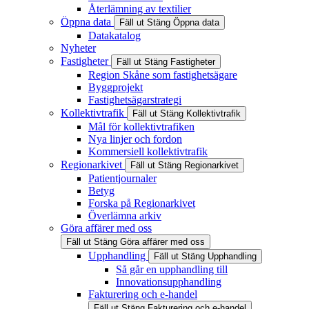
Återlämning av textilier
Öppna data
Fäll ut
Stäng
Öppna data
Datakatalog
Nyheter
Fastigheter
Fäll ut
Stäng
Fastigheter
Region Skåne som fastighetsägare
Byggprojekt
Fastighetsägarstrategi
Kollektivtrafik
Fäll ut
Stäng
Kollektivtrafik
Mål för kollektivtrafiken
Nya linjer och fordon
Kommersiell kollektivtrafik
Regionarkivet
Fäll ut
Stäng
Regionarkivet
Patientjournaler
Betyg
Forska på Regionarkivet
Överlämna arkiv
Göra affärer med oss
Fäll ut
Stäng
Göra affärer med oss
Upphandling
Fäll ut
Stäng
Upphandling
Så går en upphandling till
Innovationsupphandling
Fakturering och e-handel
Fäll ut
Stäng
Fakturering och e-handel