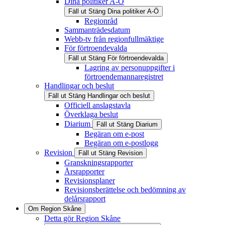
Dina politiker A-Ö
Fäll ut
Stäng
Dina politiker A-Ö
Regionråd
Sammanträdesdatum
Webb-tv från regionfullmäktige
För förtroendevalda
Fäll ut
Stäng
För förtroendevalda
Lagring av personuppgifter i
förtroendemannaregistret
Handlingar och beslut
Fäll ut
Stäng
Handlingar och beslut
Officiell anslagstavla
Överklaga beslut
Diarium
Fäll ut
Stäng
Diarium
Begäran om e-post
Begäran om e-postlogg
Revision
Fäll ut
Stäng
Revision
Granskningsrapporter
Årsrapporter
Revisionsplaner
Revisionsberättelse och bedömning av
delårsrapport
Om Region Skåne
Detta gör Region Skåne