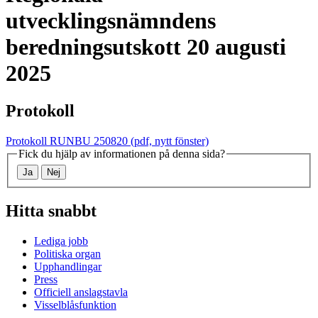
utvecklingsnämndens
beredningsutskott
20 augusti
2025
Protokoll
Protokoll RUNBU 250820
(pdf, nytt fönster)
Fick du hjälp av informationen på denna sida?
Ja
Nej
Hitta snabbt
Lediga jobb
Politiska organ
Upphandlingar
Press
Officiell anslagstavla
Visselblåsfunktion