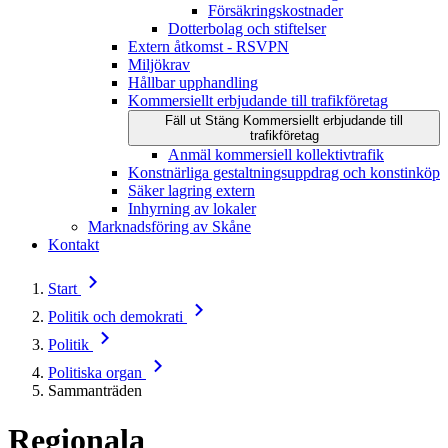
Försäkringskostnader
Dotterbolag och stiftelser
Extern åtkomst - RSVPN
Miljökrav
Hållbar upphandling
Kommersiellt erbjudande till trafikföretag
Fäll ut
Stäng
Kommersiellt erbjudande till
trafikföretag
Anmäl kommersiell kollektivtrafik
Konstnärliga gestaltningsuppdrag och konstinköp
Säker lagring extern
Inhyrning av lokaler
Marknadsföring av Skåne
Kontakt
Start
Politik och demokrati
Politik
Politiska organ
Sammanträden
Regionala